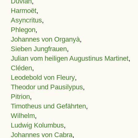
Duvian
,
Harmoët
,
Asyncritus
,
Phlegon
,
Johannes von Organyà
,
Sieben Jungfrauen
,
Julian vom heiligen Augustinus Martinet
,
Cléden
,
Leodebold von Fleury
,
Theodor und Pausilypus
,
Pitrion
,
Timotheus und Gefährten
,
Wilhelm
,
Ludwig Kolumbus
,
Johannes von Cabra
,