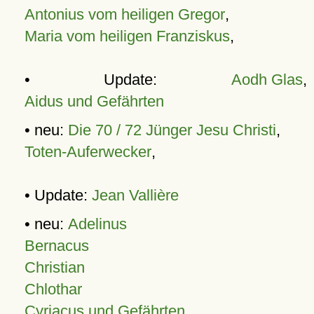
Antonius vom heiligen Gregor
,
Maria vom heiligen Franziskus
,
• Update:
Aodh Glas
,
Aidus und Gefährten
• neu:
Die 70 / 72 Jünger Jesu Christi
,
Toten-Auferwecker
,
• Update:
Jean Vallière
• neu:
Adelinus
Bernacus
Christian
Chlothar
Cyriacus und Gefährten