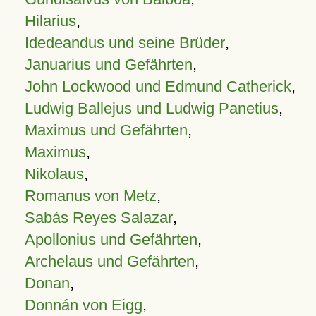
Hilarius
,
Idedeandus und seine Brüder
,
Januarius und Gefährten
,
John Lockwood und Edmund Catherick
,
Ludwig Ballejus und Ludwig Panetius
,
Maximus und Gefährten
,
Maximus
,
Nikolaus
,
Romanus von Metz
,
Sabás Reyes Salazar
,
Apollonius und Gefährten
,
Archelaus und Gefährten
,
Donan
,
Donnán von Eigg
,