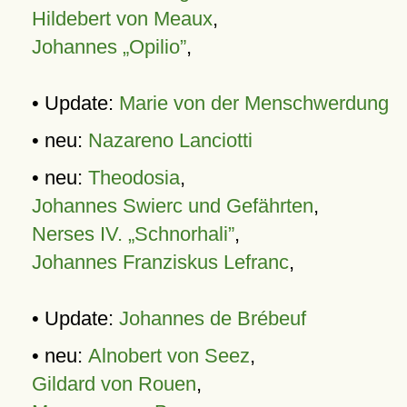
Hildebert von Meaux
,
Johannes „Opilio”
,
• Update:
Marie von der Menschwerdung
• neu:
Nazareno Lanciotti
• neu:
Theodosia
,
Johannes Swierc und Gefährten
,
Nerses IV. „Schnorhali”
,
Johannes Franziskus Lefranc
,
• Update:
Johannes de Brébeuf
• neu:
Alnobert von Seez
,
Gildard von Rouen
,