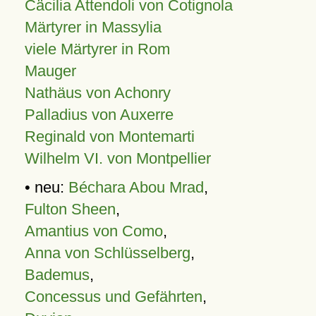
Cäcilia Attendoli von Cotignola
Märtyrer in Massylia
viele Märtyrer in Rom
Mauger
Nathäus von Achonry
Palladius von Auxerre
Reginald von Montemarti
Wilhelm VI. von Montpellier
• neu:
Béchara Abou Mrad
,
Fulton Sheen
,
Amantius von Como
,
Anna von Schlüsselberg
,
Bademus
,
Concessus und Gefährten
,