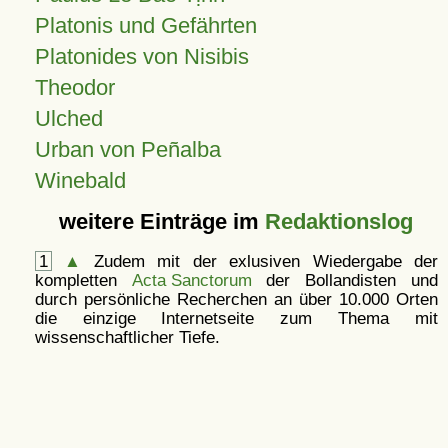
Platonis und Gefährten
Platonides von Nisibis
Theodor
Ulched
Urban von Peñalba
Winebald
weitere Einträge im
Redaktionslog
1
▲
Zudem mit der exlusiven Wiedergabe der
kompletten
Acta Sanctorum
der Bollandisten und
durch persönliche Recherchen an über 10.000 Orten
die einzige Internetseite zum Thema mit
wissenschaftlicher Tiefe.