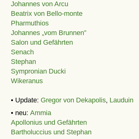
Johannes von Arcu
Beatrix von Bello-monte
Pharmuthios
Johannes
vom Brunnen
Salon und Gefährten
Senach
Stephan
Sympronian Ducki
Wikeranus
• Update:
Gregor von Dekapolis
,
Lauduin
• neu:
Ammia
Apollonius und Gefährten
Bartholuccius und Stephan