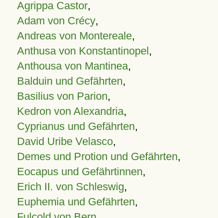
Agrippa Castor
,
Adam von Crécy
,
Andreas von Montereale
,
Anthusa von Konstantinopel
,
Anthousa von Mantinea
,
Balduin und Gefährten
,
Basilius von Parion
,
Kedron von Alexandria
,
Cyprianus und Gefährten
,
David Uribe Velasco
,
Demes und Protion und Gefährten
,
Eocapus und Gefährtinnen
,
Erich II. von Schleswig
,
Euphemia und Gefährten
,
Fulcold von Bern
,