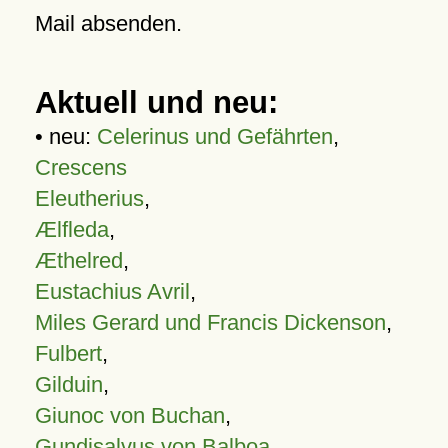
Mail absenden.
Aktuell und neu:
• neu:
Celerinus und Gefährten
,
Crescens
Eleutherius
,
Ælfleda
,
Æthelred
,
Eustachius Avril
,
Miles Gerard und Francis Dickenson
,
Fulbert
,
Gilduin
,
Giunoc von Buchan
,
Gundisalvus von Balboa
,