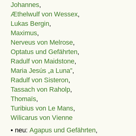
Johannes
,
Æthelwulf von Wessex
,
Lukas Bergin
,
Maximus
,
Nerveus von Melrose
,
Optatus und Gefährten
,
Radulf von Maidstone
,
Maria Jesús „a Luna”
,
Radulf von Sisteron
,
Tassach von Raholp
,
Thomaïs
,
Turibius von Le Mans
,
Wilicarus von Vienne
• neu:
Agapus und Gefährten
,