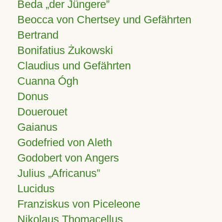
Beda „der Jüngere”
Beocca von Chertsey und Gefährten
Bertrand
Bonifatius Żukowski
Claudius und Gefährten
Cuanna Ógh
Donus
Douerouet
Gaianus
Godefried von Aleth
Godobert von Angers
Julius
Africanus
Lucidus
Franziskus von Piceleone
Nikolaus Thomacellus