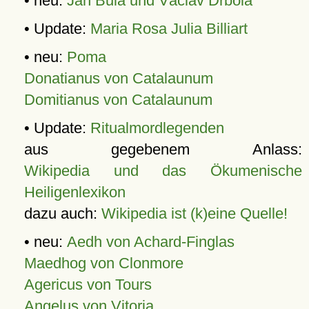
• neu:
Jan Bula und Václav Drbola
• Update:
Maria Rosa Julia Billiart
• neu:
Poma
Donatianus von Catalaunum
Domitianus von Catalaunum
• Update:
Ritualmordlegenden
aus gegebenem Anlass:
Wikipedia und das Ökumenische
Heiligenlexikon
dazu auch:
Wikipedia ist (k)eine Quelle!
• neu:
Aedh von Achard-Finglas
Maedhog von Clonmore
Agericus von Tours
Angelus von Vitoria