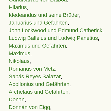
Hilarius
,
Idedeandus und seine Brüder
,
Januarius und Gefährten
,
John Lockwood und Edmund Catherick
,
Ludwig Ballejus und Ludwig Panetius
,
Maximus und Gefährten
,
Maximus
,
Nikolaus
,
Romanus von Metz
,
Sabás Reyes Salazar
,
Apollonius und Gefährten
,
Archelaus und Gefährten
,
Donan
,
Donnán von Eigg
,