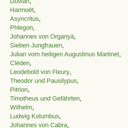
Duvian
,
Harmoët
,
Asyncritus
,
Phlegon
,
Johannes von Organyà
,
Sieben Jungfrauen
,
Julian vom heiligen Augustinus Martinet
,
Cléden
,
Leodebold von Fleury
,
Theodor und Pausilypus
,
Pitrion
,
Timotheus und Gefährten
,
Wilhelm
,
Ludwig Kolumbus
,
Johannes von Cabra
,