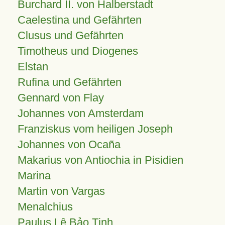
Burchard II. von Halberstadt
Caelestina und Gefährten
Clusus und Gefährten
Timotheus und Diogenes
Elstan
Rufina und Gefährten
Gennard von Flay
Johannes von Amsterdam
Franziskus vom heiligen Joseph
Johannes von Ocaña
Makarius von Antiochia in Pisidien
Marina
Martin von Vargas
Menalchius
Paulus Lê Bảo Tịnh