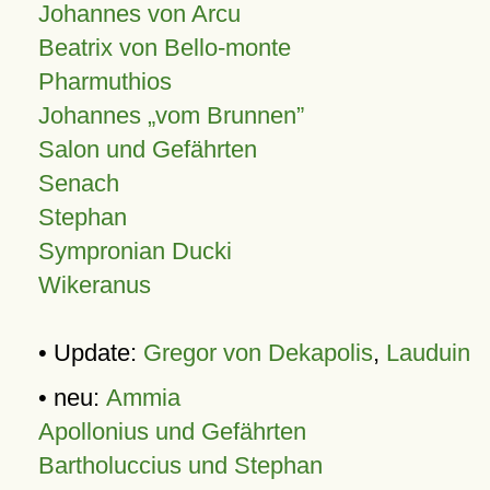
Johannes von Arcu
Beatrix von Bello-monte
Pharmuthios
Johannes
vom Brunnen
Salon und Gefährten
Senach
Stephan
Sympronian Ducki
Wikeranus
• Update:
Gregor von Dekapolis
,
Lauduin
• neu:
Ammia
Apollonius und Gefährten
Bartholuccius und Stephan