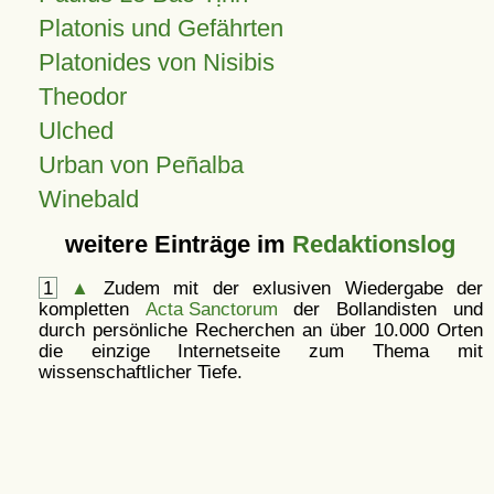
Platonis und Gefährten
Platonides von Nisibis
Theodor
Ulched
Urban von Peñalba
Winebald
weitere Einträge im
Redaktionslog
1
▲
Zudem mit der exlusiven Wiedergabe der
kompletten
Acta Sanctorum
der Bollandisten und
durch persönliche Recherchen an über 10.000 Orten
die einzige Internetseite zum Thema mit
wissenschaftlicher Tiefe.