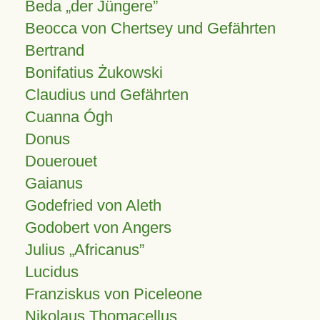
Beda „der Jüngere”
Beocca von Chertsey und Gefährten
Bertrand
Bonifatius Żukowski
Claudius und Gefährten
Cuanna Ógh
Donus
Douerouet
Gaianus
Godefried von Aleth
Godobert von Angers
Julius
Africanus
Lucidus
Franziskus von Piceleone
Nikolaus Thomacellus