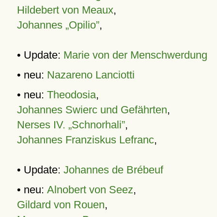
Hildebert von Meaux
,
Johannes „Opilio”
,
• Update:
Marie von der Menschwerdung
• neu:
Nazareno Lanciotti
• neu:
Theodosia
,
Johannes Swierc und Gefährten
,
Nerses IV. „Schnorhali”
,
Johannes Franziskus Lefranc
,
• Update:
Johannes de Brébeuf
• neu:
Alnobert von Seez
,
Gildard von Rouen
,