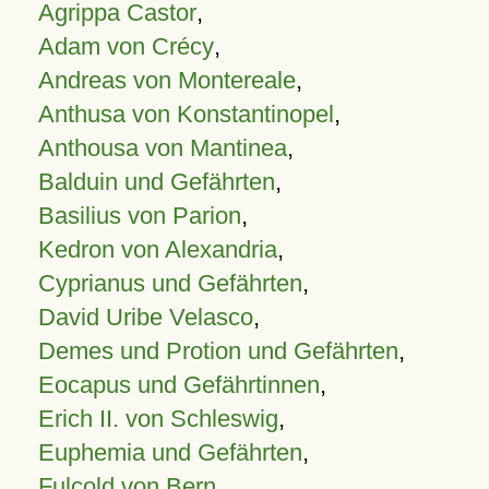
Agrippa Castor
,
Adam von Crécy
,
Andreas von Montereale
,
Anthusa von Konstantinopel
,
Anthousa von Mantinea
,
Balduin und Gefährten
,
Basilius von Parion
,
Kedron von Alexandria
,
Cyprianus und Gefährten
,
David Uribe Velasco
,
Demes und Protion und Gefährten
,
Eocapus und Gefährtinnen
,
Erich II. von Schleswig
,
Euphemia und Gefährten
,
Fulcold von Bern
,