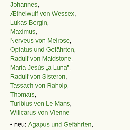
Johannes
,
Æthelwulf von Wessex
,
Lukas Bergin
,
Maximus
,
Nerveus von Melrose
,
Optatus und Gefährten
,
Radulf von Maidstone
,
Maria Jesús „a Luna”
,
Radulf von Sisteron
,
Tassach von Raholp
,
Thomaïs
,
Turibius von Le Mans
,
Wilicarus von Vienne
• neu:
Agapus und Gefährten
,