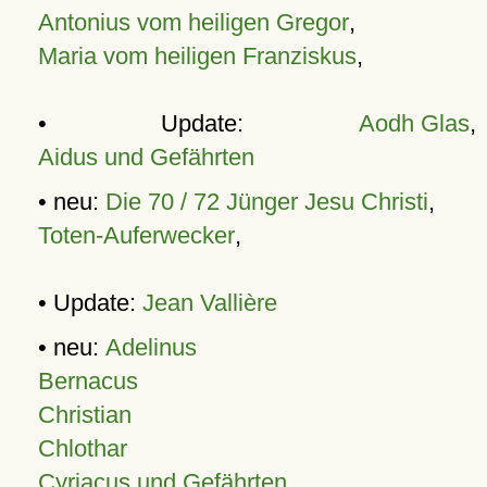
Antonius vom heiligen Gregor
,
Maria vom heiligen Franziskus
,
• Update:
Aodh Glas
,
Aidus und Gefährten
• neu:
Die 70 / 72 Jünger Jesu Christi
,
Toten-Auferwecker
,
• Update:
Jean Vallière
• neu:
Adelinus
Bernacus
Christian
Chlothar
Cyriacus und Gefährten