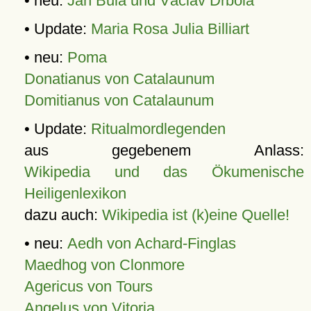
• neu:
Jan Bula und Václav Drbola
• Update:
Maria Rosa Julia Billiart
• neu:
Poma
Donatianus von Catalaunum
Domitianus von Catalaunum
• Update:
Ritualmordlegenden
aus gegebenem Anlass:
Wikipedia und das Ökumenische
Heiligenlexikon
dazu auch:
Wikipedia ist (k)eine Quelle!
• neu:
Aedh von Achard-Finglas
Maedhog von Clonmore
Agericus von Tours
Angelus von Vitoria