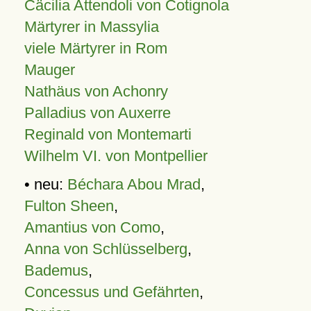
Cäcilia Attendoli von Cotignola
Märtyrer in Massylia
viele Märtyrer in Rom
Mauger
Nathäus von Achonry
Palladius von Auxerre
Reginald von Montemarti
Wilhelm VI. von Montpellier
• neu:
Béchara Abou Mrad
,
Fulton Sheen
,
Amantius von Como
,
Anna von Schlüsselberg
,
Bademus
,
Concessus und Gefährten
,