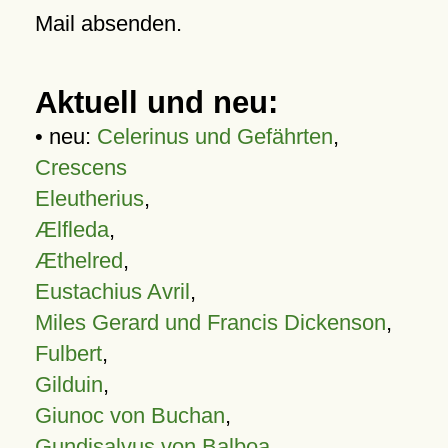
Mail absenden.
Aktuell und neu:
• neu:
Celerinus und Gefährten
,
Crescens
Eleutherius
,
Ælfleda
,
Æthelred
,
Eustachius Avril
,
Miles Gerard und Francis Dickenson
,
Fulbert
,
Gilduin
,
Giunoc von Buchan
,
Gundisalvus von Balboa
,