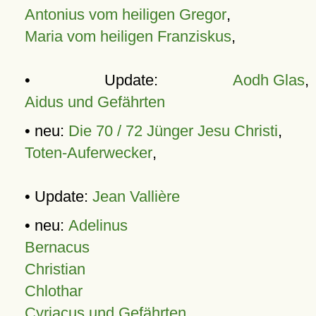
Antonius vom heiligen Gregor
,
Maria vom heiligen Franziskus
,
• Update:
Aodh Glas
,
Aidus und Gefährten
• neu:
Die 70 / 72 Jünger Jesu Christi
,
Toten-Auferwecker
,
• Update:
Jean Vallière
• neu:
Adelinus
Bernacus
Christian
Chlothar
Cyriacus und Gefährten