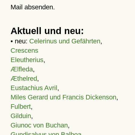
Mail absenden.
Aktuell und neu:
• neu:
Celerinus und Gefährten
,
Crescens
Eleutherius
,
Ælfleda
,
Æthelred
,
Eustachius Avril
,
Miles Gerard und Francis Dickenson
,
Fulbert
,
Gilduin
,
Giunoc von Buchan
,
Gundisalvus von Balboa
,