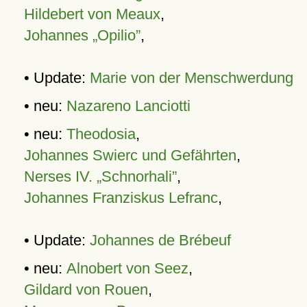
Hildebert von Meaux
,
Johannes „Opilio”
,
• Update:
Marie von der Menschwerdung
• neu:
Nazareno Lanciotti
• neu:
Theodosia
,
Johannes Swierc und Gefährten
,
Nerses IV. „Schnorhali”
,
Johannes Franziskus Lefranc
,
• Update:
Johannes de Brébeuf
• neu:
Alnobert von Seez
,
Gildard von Rouen
,