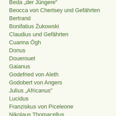
Beda „der Jüngere”
Beocca von Chertsey und Gefährten
Bertrand
Bonifatius Żukowski
Claudius und Gefährten
Cuanna Ógh
Donus
Douerouet
Gaianus
Godefried von Aleth
Godobert von Angers
Julius
Africanus
Lucidus
Franziskus von Piceleone
Nikolaus Thomacellus