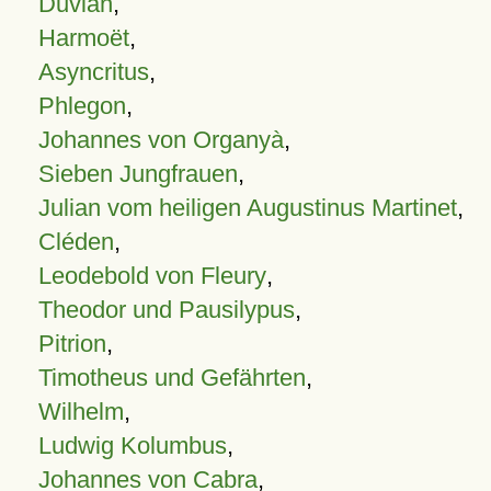
Duvian
,
Harmoët
,
Asyncritus
,
Phlegon
,
Johannes von Organyà
,
Sieben Jungfrauen
,
Julian vom heiligen Augustinus Martinet
,
Cléden
,
Leodebold von Fleury
,
Theodor und Pausilypus
,
Pitrion
,
Timotheus und Gefährten
,
Wilhelm
,
Ludwig Kolumbus
,
Johannes von Cabra
,