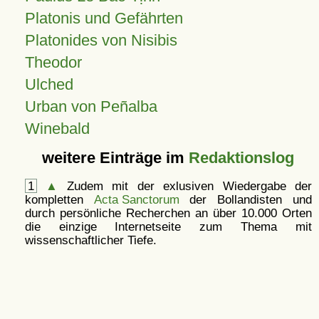
Platonis und Gefährten
Platonides von Nisibis
Theodor
Ulched
Urban von Peñalba
Winebald
weitere Einträge im
Redaktionslog
1
▲
Zudem mit der exlusiven Wiedergabe der
kompletten
Acta Sanctorum
der Bollandisten und
durch persönliche Recherchen an über 10.000 Orten
die einzige Internetseite zum Thema mit
wissenschaftlicher Tiefe.