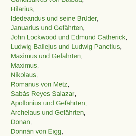
Hilarius
,
Idedeandus und seine Brüder
,
Januarius und Gefährten
,
John Lockwood und Edmund Catherick
,
Ludwig Ballejus und Ludwig Panetius
,
Maximus und Gefährten
,
Maximus
,
Nikolaus
,
Romanus von Metz
,
Sabás Reyes Salazar
,
Apollonius und Gefährten
,
Archelaus und Gefährten
,
Donan
,
Donnán von Eigg
,