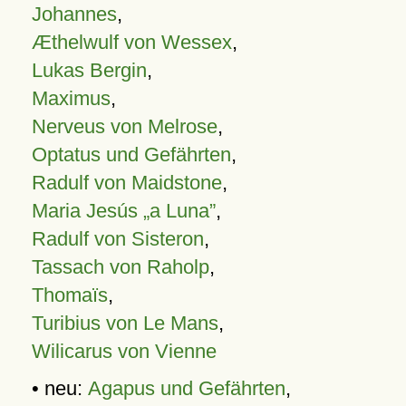
Johannes
,
Æthelwulf von Wessex
,
Lukas Bergin
,
Maximus
,
Nerveus von Melrose
,
Optatus und Gefährten
,
Radulf von Maidstone
,
Maria Jesús „a Luna”
,
Radulf von Sisteron
,
Tassach von Raholp
,
Thomaïs
,
Turibius von Le Mans
,
Wilicarus von Vienne
• neu:
Agapus und Gefährten
,