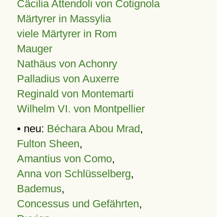
Cäcilia Attendoli von Cotignola
Märtyrer in Massylia
viele Märtyrer in Rom
Mauger
Nathäus von Achonry
Palladius von Auxerre
Reginald von Montemarti
Wilhelm VI. von Montpellier
• neu:
Béchara Abou Mrad
,
Fulton Sheen
,
Amantius von Como
,
Anna von Schlüsselberg
,
Bademus
,
Concessus und Gefährten
,