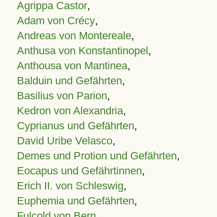
Agrippa Castor
,
Adam von Crécy
,
Andreas von Montereale
,
Anthusa von Konstantinopel
,
Anthousa von Mantinea
,
Balduin und Gefährten
,
Basilius von Parion
,
Kedron von Alexandria
,
Cyprianus und Gefährten
,
David Uribe Velasco
,
Demes und Protion und Gefährten
,
Eocapus und Gefährtinnen
,
Erich II. von Schleswig
,
Euphemia und Gefährten
,
Fulcold von Bern
,