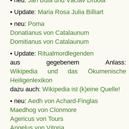
• neu:
Jan Bula und Václav Drbola
• Update:
Maria Rosa Julia Billiart
• neu:
Poma
Donatianus von Catalaunum
Domitianus von Catalaunum
• Update:
Ritualmordlegenden
aus gegebenem Anlass:
Wikipedia und das Ökumenische
Heiligenlexikon
dazu auch:
Wikipedia ist (k)eine Quelle!
• neu:
Aedh von Achard-Finglas
Maedhog von Clonmore
Agericus von Tours
Angelus von Vitoria