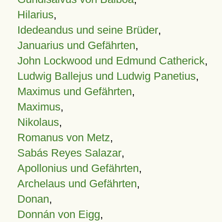
Hilarius
,
Idedeandus und seine Brüder
,
Januarius und Gefährten
,
John Lockwood und Edmund Catherick
,
Ludwig Ballejus und Ludwig Panetius
,
Maximus und Gefährten
,
Maximus
,
Nikolaus
,
Romanus von Metz
,
Sabás Reyes Salazar
,
Apollonius und Gefährten
,
Archelaus und Gefährten
,
Donan
,
Donnán von Eigg
,