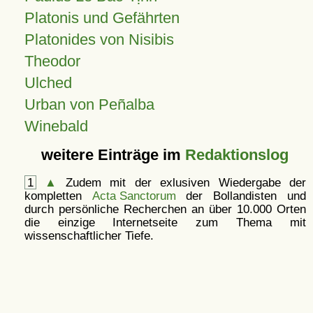
Platonis und Gefährten
Platonides von Nisibis
Theodor
Ulched
Urban von Peñalba
Winebald
weitere Einträge im
Redaktionslog
1
▲
Zudem mit der exlusiven Wiedergabe der
kompletten
Acta Sanctorum
der Bollandisten und
durch persönliche Recherchen an über 10.000 Orten
die einzige Internetseite zum Thema mit
wissenschaftlicher Tiefe.