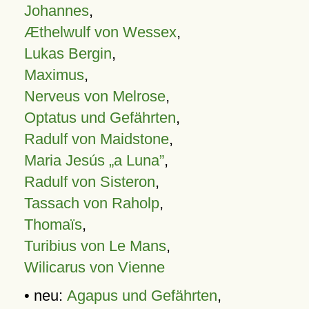
Johannes
,
Æthelwulf von Wessex
,
Lukas Bergin
,
Maximus
,
Nerveus von Melrose
,
Optatus und Gefährten
,
Radulf von Maidstone
,
Maria Jesús „a Luna”
,
Radulf von Sisteron
,
Tassach von Raholp
,
Thomaïs
,
Turibius von Le Mans
,
Wilicarus von Vienne
• neu:
Agapus und Gefährten
,