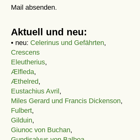
Mail absenden.
Aktuell und neu:
• neu:
Celerinus und Gefährten
,
Crescens
Eleutherius
,
Ælfleda
,
Æthelred
,
Eustachius Avril
,
Miles Gerard und Francis Dickenson
,
Fulbert
,
Gilduin
,
Giunoc von Buchan
,
Gundisalvus von Balboa
,