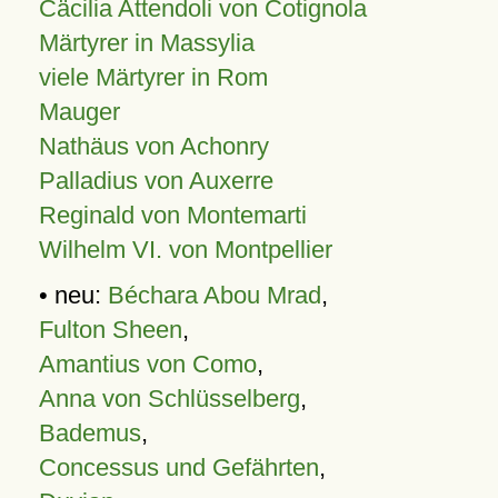
Cäcilia Attendoli von Cotignola
Märtyrer in Massylia
viele Märtyrer in Rom
Mauger
Nathäus von Achonry
Palladius von Auxerre
Reginald von Montemarti
Wilhelm VI. von Montpellier
• neu:
Béchara Abou Mrad
,
Fulton Sheen
,
Amantius von Como
,
Anna von Schlüsselberg
,
Bademus
,
Concessus und Gefährten
,