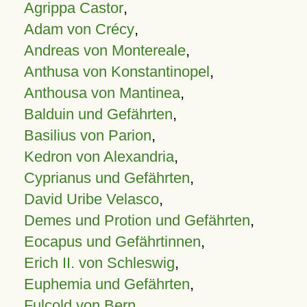
Agrippa Castor
,
Adam von Crécy
,
Andreas von Montereale
,
Anthusa von Konstantinopel
,
Anthousa von Mantinea
,
Balduin und Gefährten
,
Basilius von Parion
,
Kedron von Alexandria
,
Cyprianus und Gefährten
,
David Uribe Velasco
,
Demes und Protion und Gefährten
,
Eocapus und Gefährtinnen
,
Erich II. von Schleswig
,
Euphemia und Gefährten
,
Fulcold von Bern
,