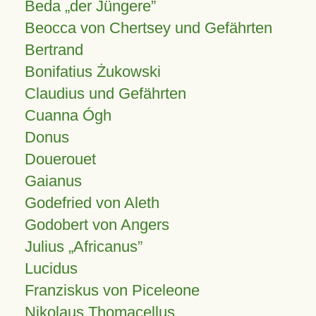
Beda „der Jüngere”
Beocca von Chertsey und Gefährten
Bertrand
Bonifatius Żukowski
Claudius und Gefährten
Cuanna Ógh
Donus
Douerouet
Gaianus
Godefried von Aleth
Godobert von Angers
Julius
Africanus
Lucidus
Franziskus von Piceleone
Nikolaus Thomacellus