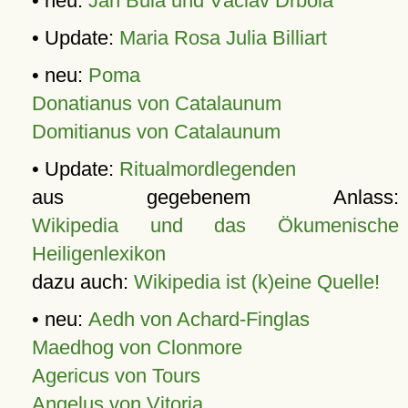
• neu:
Jan Bula und Václav Drbola
• Update:
Maria Rosa Julia Billiart
• neu:
Poma
Donatianus von Catalaunum
Domitianus von Catalaunum
• Update:
Ritualmordlegenden
aus gegebenem Anlass:
Wikipedia und das Ökumenische
Heiligenlexikon
dazu auch:
Wikipedia ist (k)eine Quelle!
• neu:
Aedh von Achard-Finglas
Maedhog von Clonmore
Agericus von Tours
Angelus von Vitoria