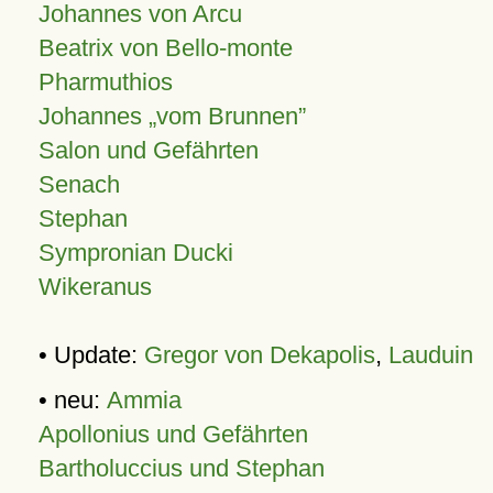
Johannes von Arcu
Beatrix von Bello-monte
Pharmuthios
Johannes
vom Brunnen
Salon und Gefährten
Senach
Stephan
Sympronian Ducki
Wikeranus
• Update:
Gregor von Dekapolis
,
Lauduin
• neu:
Ammia
Apollonius und Gefährten
Bartholuccius und Stephan