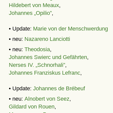
Hildebert von Meaux
,
Johannes „Opilio”
,
• Update:
Marie von der Menschwerdung
• neu:
Nazareno Lanciotti
• neu:
Theodosia
,
Johannes Swierc und Gefährten
,
Nerses IV. „Schnorhali”
,
Johannes Franziskus Lefranc
,
• Update:
Johannes de Brébeuf
• neu:
Alnobert von Seez
,
Gildard von Rouen
,