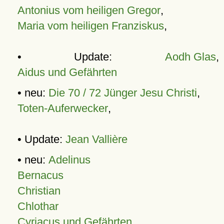
Antonius vom heiligen Gregor
,
Maria vom heiligen Franziskus
,
• Update:
Aodh Glas
,
Aidus und Gefährten
• neu:
Die 70 / 72 Jünger Jesu Christi
,
Toten-Auferwecker
,
• Update:
Jean Vallière
• neu:
Adelinus
Bernacus
Christian
Chlothar
Cyriacus und Gefährten