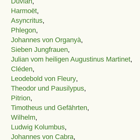
Duvian
,
Harmoët
,
Asyncritus
,
Phlegon
,
Johannes von Organyà
,
Sieben Jungfrauen
,
Julian vom heiligen Augustinus Martinet
,
Cléden
,
Leodebold von Fleury
,
Theodor und Pausilypus
,
Pitrion
,
Timotheus und Gefährten
,
Wilhelm
,
Ludwig Kolumbus
,
Johannes von Cabra
,