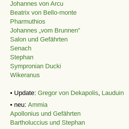
Johannes von Arcu
Beatrix von Bello-monte
Pharmuthios
Johannes
vom Brunnen
Salon und Gefährten
Senach
Stephan
Sympronian Ducki
Wikeranus
• Update:
Gregor von Dekapolis
,
Lauduin
• neu:
Ammia
Apollonius und Gefährten
Bartholuccius und Stephan