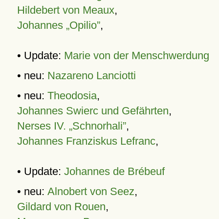
Hildebert von Meaux
,
Johannes „Opilio”
,
• Update:
Marie von der Menschwerdung
• neu:
Nazareno Lanciotti
• neu:
Theodosia
,
Johannes Swierc und Gefährten
,
Nerses IV. „Schnorhali”
,
Johannes Franziskus Lefranc
,
• Update:
Johannes de Brébeuf
• neu:
Alnobert von Seez
,
Gildard von Rouen
,