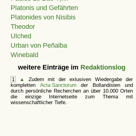
Platonis und Gefährten
Platonides von Nisibis
Theodor
Ulched
Urban von Peñalba
Winebald
weitere Einträge im
Redaktionslog
1
▲
Zudem mit der exlusiven Wiedergabe der
kompletten
Acta Sanctorum
der Bollandisten und
durch persönliche Recherchen an über 10.000 Orten
die einzige Internetseite zum Thema mit
wissenschaftlicher Tiefe.