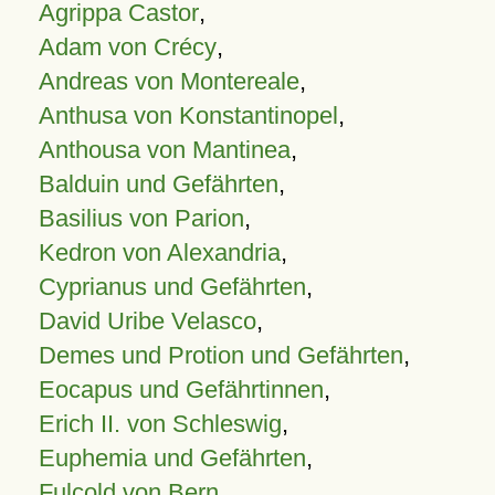
Agrippa Castor
,
Adam von Crécy
,
Andreas von Montereale
,
Anthusa von Konstantinopel
,
Anthousa von Mantinea
,
Balduin und Gefährten
,
Basilius von Parion
,
Kedron von Alexandria
,
Cyprianus und Gefährten
,
David Uribe Velasco
,
Demes und Protion und Gefährten
,
Eocapus und Gefährtinnen
,
Erich II. von Schleswig
,
Euphemia und Gefährten
,
Fulcold von Bern
,