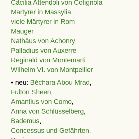
Cäcilia Attendoli von Cotignola
Märtyrer in Massylia
viele Märtyrer in Rom
Mauger
Nathäus von Achonry
Palladius von Auxerre
Reginald von Montemarti
Wilhelm VI. von Montpellier
• neu:
Béchara Abou Mrad
,
Fulton Sheen
,
Amantius von Como
,
Anna von Schlüsselberg
,
Bademus
,
Concessus und Gefährten
,