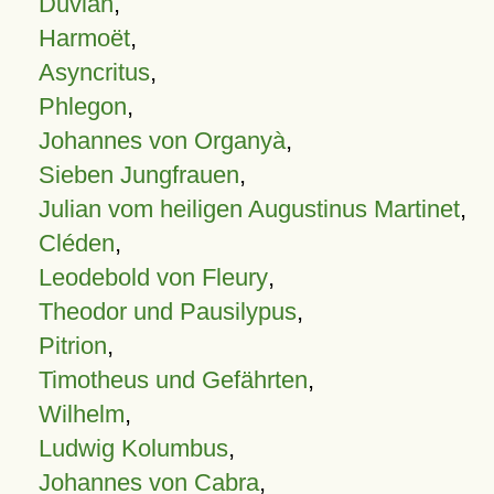
Duvian
,
Harmoët
,
Asyncritus
,
Phlegon
,
Johannes von Organyà
,
Sieben Jungfrauen
,
Julian vom heiligen Augustinus Martinet
,
Cléden
,
Leodebold von Fleury
,
Theodor und Pausilypus
,
Pitrion
,
Timotheus und Gefährten
,
Wilhelm
,
Ludwig Kolumbus
,
Johannes von Cabra
,