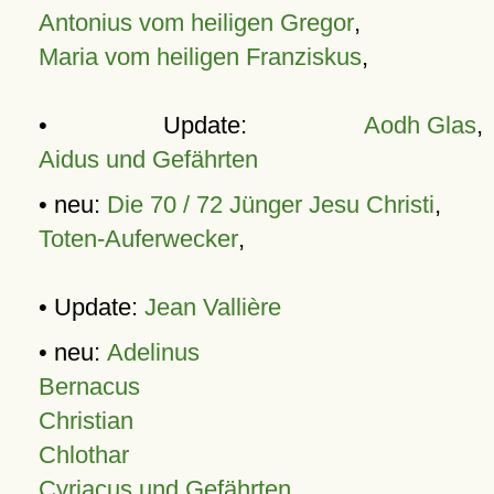
Antonius vom heiligen Gregor
,
Maria vom heiligen Franziskus
,
• Update:
Aodh Glas
,
Aidus und Gefährten
• neu:
Die 70 / 72 Jünger Jesu Christi
,
Toten-Auferwecker
,
• Update:
Jean Vallière
• neu:
Adelinus
Bernacus
Christian
Chlothar
Cyriacus und Gefährten