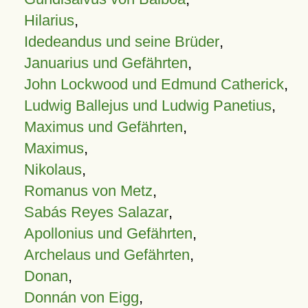
Hilarius
,
Idedeandus und seine Brüder
,
Januarius und Gefährten
,
John Lockwood und Edmund Catherick
,
Ludwig Ballejus und Ludwig Panetius
,
Maximus und Gefährten
,
Maximus
,
Nikolaus
,
Romanus von Metz
,
Sabás Reyes Salazar
,
Apollonius und Gefährten
,
Archelaus und Gefährten
,
Donan
,
Donnán von Eigg
,