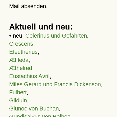
Mail absenden.
Aktuell und neu:
• neu:
Celerinus und Gefährten
,
Crescens
Eleutherius
,
Ælfleda
,
Æthelred
,
Eustachius Avril
,
Miles Gerard und Francis Dickenson
,
Fulbert
,
Gilduin
,
Giunoc von Buchan
,
Gundisalvus von Balboa
,