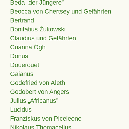
Beda „der Jüngere”
Beocca von Chertsey und Gefährten
Bertrand
Bonifatius Żukowski
Claudius und Gefährten
Cuanna Ógh
Donus
Douerouet
Gaianus
Godefried von Aleth
Godobert von Angers
Julius
Africanus
Lucidus
Franziskus von Piceleone
Nikolaus Thomacellus