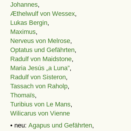
Johannes
,
Æthelwulf von Wessex
,
Lukas Bergin
,
Maximus
,
Nerveus von Melrose
,
Optatus und Gefährten
,
Radulf von Maidstone
,
Maria Jesús „a Luna”
,
Radulf von Sisteron
,
Tassach von Raholp
,
Thomaïs
,
Turibius von Le Mans
,
Wilicarus von Vienne
• neu:
Agapus und Gefährten
,