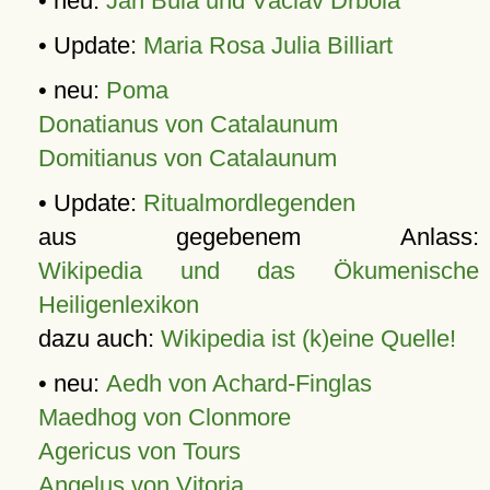
• neu:
Jan Bula und Václav Drbola
• Update:
Maria Rosa Julia Billiart
• neu:
Poma
Donatianus von Catalaunum
Domitianus von Catalaunum
• Update:
Ritualmordlegenden
aus gegebenem Anlass:
Wikipedia und das Ökumenische
Heiligenlexikon
dazu auch:
Wikipedia ist (k)eine Quelle!
• neu:
Aedh von Achard-Finglas
Maedhog von Clonmore
Agericus von Tours
Angelus von Vitoria