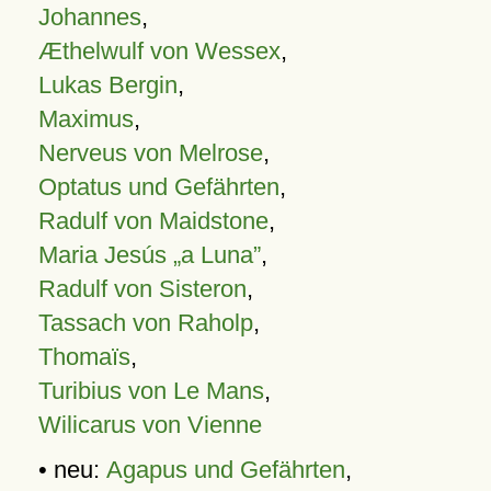
Johannes
,
Æthelwulf von Wessex
,
Lukas Bergin
,
Maximus
,
Nerveus von Melrose
,
Optatus und Gefährten
,
Radulf von Maidstone
,
Maria Jesús „a Luna”
,
Radulf von Sisteron
,
Tassach von Raholp
,
Thomaïs
,
Turibius von Le Mans
,
Wilicarus von Vienne
• neu:
Agapus und Gefährten
,