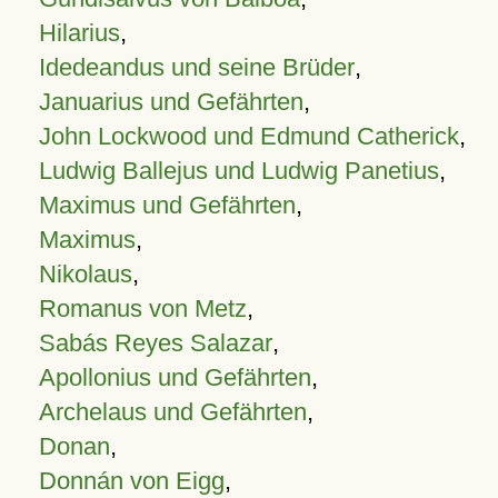
Hilarius
,
Idedeandus und seine Brüder
,
Januarius und Gefährten
,
John Lockwood und Edmund Catherick
,
Ludwig Ballejus und Ludwig Panetius
,
Maximus und Gefährten
,
Maximus
,
Nikolaus
,
Romanus von Metz
,
Sabás Reyes Salazar
,
Apollonius und Gefährten
,
Archelaus und Gefährten
,
Donan
,
Donnán von Eigg
,