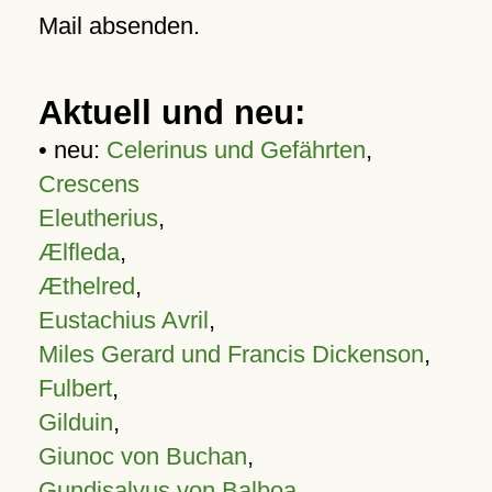
Mail absenden.
Aktuell und neu:
• neu:
Celerinus und Gefährten
,
Crescens
Eleutherius
,
Ælfleda
,
Æthelred
,
Eustachius Avril
,
Miles Gerard und Francis Dickenson
,
Fulbert
,
Gilduin
,
Giunoc von Buchan
,
Gundisalvus von Balboa
,