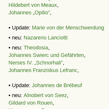
Hildebert von Meaux
,
Johannes „Opilio”
,
• Update:
Marie von der Menschwerdung
• neu:
Nazareno Lanciotti
• neu:
Theodosia
,
Johannes Swierc und Gefährten
,
Nerses IV. „Schnorhali”
,
Johannes Franziskus Lefranc
,
• Update:
Johannes de Brébeuf
• neu:
Alnobert von Seez
,
Gildard von Rouen
,