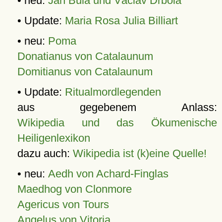
• neu:
Jan Bula und Václav Drbola
• Update:
Maria Rosa Julia Billiart
• neu:
Poma
Donatianus von Catalaunum
Domitianus von Catalaunum
• Update:
Ritualmordlegenden
aus gegebenem Anlass:
Wikipedia und das Ökumenische
Heiligenlexikon
dazu auch:
Wikipedia ist (k)eine Quelle!
• neu:
Aedh von Achard-Finglas
Maedhog von Clonmore
Agericus von Tours
Angelus von Vitoria