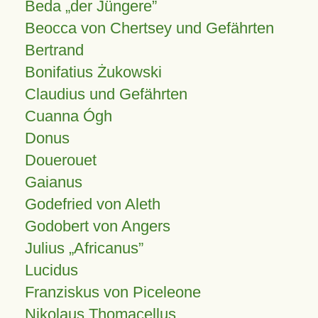
Beda „der Jüngere”
Beocca von Chertsey und Gefährten
Bertrand
Bonifatius Żukowski
Claudius und Gefährten
Cuanna Ógh
Donus
Douerouet
Gaianus
Godefried von Aleth
Godobert von Angers
Julius
Africanus
Lucidus
Franziskus von Piceleone
Nikolaus Thomacellus