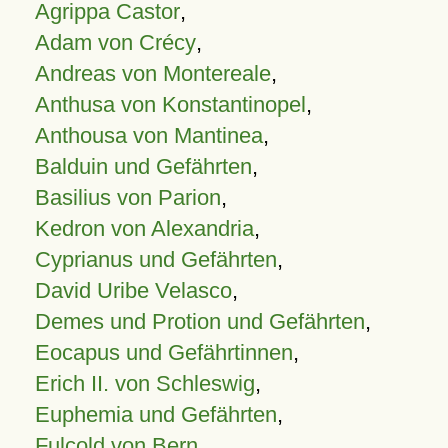
Agrippa Castor
,
Adam von Crécy
,
Andreas von Montereale
,
Anthusa von Konstantinopel
,
Anthousa von Mantinea
,
Balduin und Gefährten
,
Basilius von Parion
,
Kedron von Alexandria
,
Cyprianus und Gefährten
,
David Uribe Velasco
,
Demes und Protion und Gefährten
,
Eocapus und Gefährtinnen
,
Erich II. von Schleswig
,
Euphemia und Gefährten
,
Fulcold von Bern
,