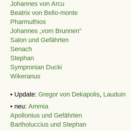
Johannes von Arcu
Beatrix von Bello-monte
Pharmuthios
Johannes
vom Brunnen
Salon und Gefährten
Senach
Stephan
Sympronian Ducki
Wikeranus
• Update:
Gregor von Dekapolis
,
Lauduin
• neu:
Ammia
Apollonius und Gefährten
Bartholuccius und Stephan