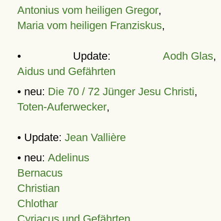
Antonius vom heiligen Gregor
,
Maria vom heiligen Franziskus
,
• Update:
Aodh Glas
,
Aidus und Gefährten
• neu:
Die 70 / 72 Jünger Jesu Christi
,
Toten-Auferwecker
,
• Update:
Jean Vallière
• neu:
Adelinus
Bernacus
Christian
Chlothar
Cyriacus und Gefährten