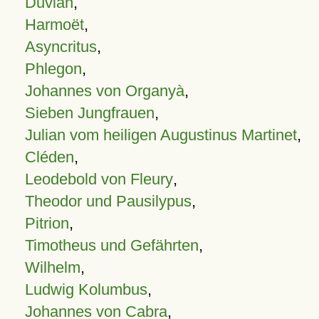
Duvian
,
Harmoët
,
Asyncritus
,
Phlegon
,
Johannes von Organyà
,
Sieben Jungfrauen
,
Julian vom heiligen Augustinus Martinet
,
Cléden
,
Leodebold von Fleury
,
Theodor und Pausilypus
,
Pitrion
,
Timotheus und Gefährten
,
Wilhelm
,
Ludwig Kolumbus
,
Johannes von Cabra
,