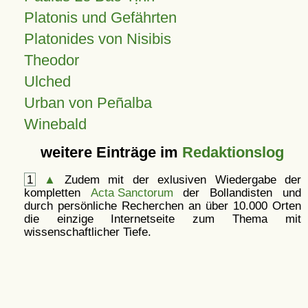
Platonis und Gefährten
Platonides von Nisibis
Theodor
Ulched
Urban von Peñalba
Winebald
weitere Einträge im
Redaktionslog
1
▲
Zudem mit der exlusiven Wiedergabe der
kompletten
Acta Sanctorum
der Bollandisten und
durch persönliche Recherchen an über 10.000 Orten
die einzige Internetseite zum Thema mit
wissenschaftlicher Tiefe.