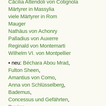
Cäcilia Attendoli von Cotignola
Märtyrer in Massylia
viele Märtyrer in Rom
Mauger
Nathäus von Achonry
Palladius von Auxerre
Reginald von Montemarti
Wilhelm VI. von Montpellier
• neu:
Béchara Abou Mrad
,
Fulton Sheen
,
Amantius von Como
,
Anna von Schlüsselberg
,
Bademus
,
Concessus und Gefährten
,