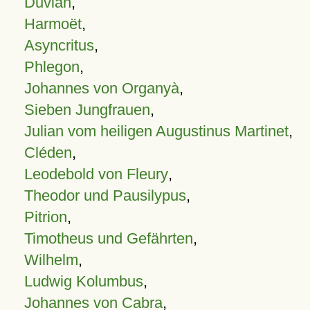
Duvian
,
Harmoët
,
Asyncritus
,
Phlegon
,
Johannes von Organyà
,
Sieben Jungfrauen
,
Julian vom heiligen Augustinus Martinet
,
Cléden
,
Leodebold von Fleury
,
Theodor und Pausilypus
,
Pitrion
,
Timotheus und Gefährten
,
Wilhelm
,
Ludwig Kolumbus
,
Johannes von Cabra
,