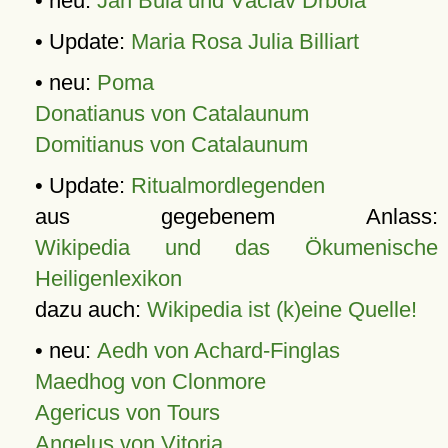
• neu:
Jan Bula und Václav Drbola
• Update:
Maria Rosa Julia Billiart
• neu:
Poma
Donatianus von Catalaunum
Domitianus von Catalaunum
• Update:
Ritualmordlegenden
aus gegebenem Anlass:
Wikipedia und das Ökumenische
Heiligenlexikon
dazu auch:
Wikipedia ist (k)eine Quelle!
• neu:
Aedh von Achard-Finglas
Maedhog von Clonmore
Agericus von Tours
Angelus von Vitoria