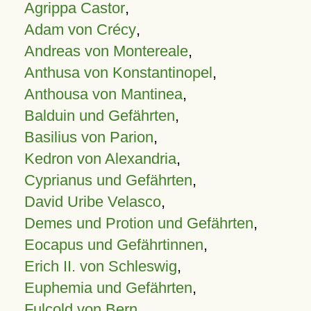
Agrippa Castor
,
Adam von Crécy
,
Andreas von Montereale
,
Anthusa von Konstantinopel
,
Anthousa von Mantinea
,
Balduin und Gefährten
,
Basilius von Parion
,
Kedron von Alexandria
,
Cyprianus und Gefährten
,
David Uribe Velasco
,
Demes und Protion und Gefährten
,
Eocapus und Gefährtinnen
,
Erich II. von Schleswig
,
Euphemia und Gefährten
,
Fulcold von Bern
,