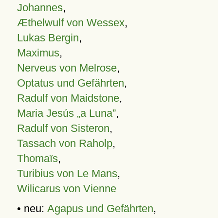
Johannes
,
Æthelwulf von Wessex
,
Lukas Bergin
,
Maximus
,
Nerveus von Melrose
,
Optatus und Gefährten
,
Radulf von Maidstone
,
Maria Jesús „a Luna”
,
Radulf von Sisteron
,
Tassach von Raholp
,
Thomaïs
,
Turibius von Le Mans
,
Wilicarus von Vienne
• neu:
Agapus und Gefährten
,