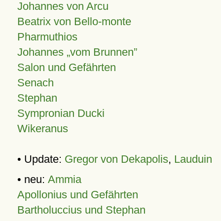
Johannes von Arcu
Beatrix von Bello-monte
Pharmuthios
Johannes
vom Brunnen
Salon und Gefährten
Senach
Stephan
Sympronian Ducki
Wikeranus
• Update:
Gregor von Dekapolis
,
Lauduin
• neu:
Ammia
Apollonius und Gefährten
Bartholuccius und Stephan