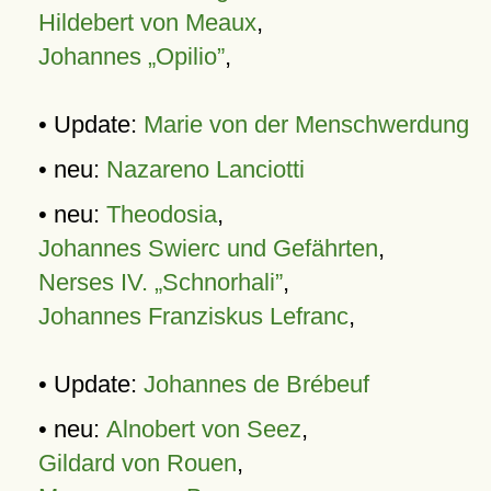
Hildebert von Meaux
,
Johannes „Opilio”
,
• Update:
Marie von der Menschwerdung
• neu:
Nazareno Lanciotti
• neu:
Theodosia
,
Johannes Swierc und Gefährten
,
Nerses IV. „Schnorhali”
,
Johannes Franziskus Lefranc
,
• Update:
Johannes de Brébeuf
• neu:
Alnobert von Seez
,
Gildard von Rouen
,