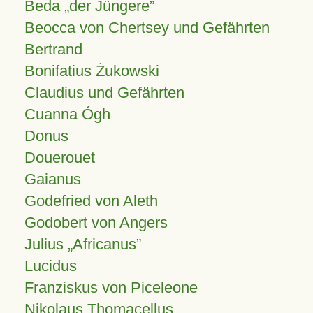
Beda „der Jüngere”
Beocca von Chertsey und Gefährten
Bertrand
Bonifatius Żukowski
Claudius und Gefährten
Cuanna Ógh
Donus
Douerouet
Gaianus
Godefried von Aleth
Godobert von Angers
Julius
Africanus
Lucidus
Franziskus von Piceleone
Nikolaus Thomacellus