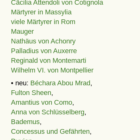
Cäcilia Attendoli von Cotignola
Märtyrer in Massylia
viele Märtyrer in Rom
Mauger
Nathäus von Achonry
Palladius von Auxerre
Reginald von Montemarti
Wilhelm VI. von Montpellier
• neu:
Béchara Abou Mrad
,
Fulton Sheen
,
Amantius von Como
,
Anna von Schlüsselberg
,
Bademus
,
Concessus und Gefährten
,