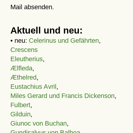
Mail absenden.
Aktuell und neu:
• neu:
Celerinus und Gefährten
,
Crescens
Eleutherius
,
Ælfleda
,
Æthelred
,
Eustachius Avril
,
Miles Gerard und Francis Dickenson
,
Fulbert
,
Gilduin
,
Giunoc von Buchan
,
Gundisalvus von Balboa
,