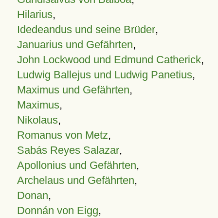
Hilarius
,
Idedeandus und seine Brüder
,
Januarius und Gefährten
,
John Lockwood und Edmund Catherick
,
Ludwig Ballejus und Ludwig Panetius
,
Maximus und Gefährten
,
Maximus
,
Nikolaus
,
Romanus von Metz
,
Sabás Reyes Salazar
,
Apollonius und Gefährten
,
Archelaus und Gefährten
,
Donan
,
Donnán von Eigg
,