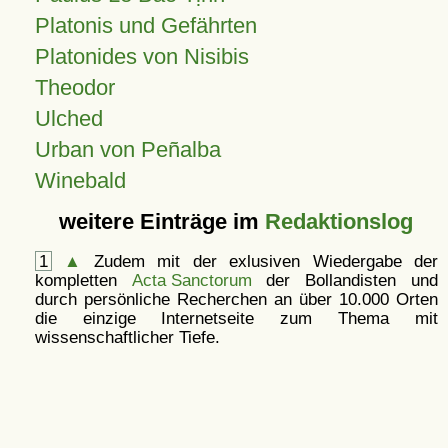
Platonis und Gefährten
Platonides von Nisibis
Theodor
Ulched
Urban von Peñalba
Winebald
weitere Einträge im
Redaktionslog
1
▲
Zudem mit der exlusiven Wiedergabe der
kompletten
Acta Sanctorum
der Bollandisten und
durch persönliche Recherchen an über 10.000 Orten
die einzige Internetseite zum Thema mit
wissenschaftlicher Tiefe.