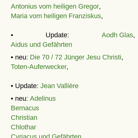
Antonius vom heiligen Gregor
,
Maria vom heiligen Franziskus
,
• Update:
Aodh Glas
,
Aidus und Gefährten
• neu:
Die 70 / 72 Jünger Jesu Christi
,
Toten-Auferwecker
,
• Update:
Jean Vallière
• neu:
Adelinus
Bernacus
Christian
Chlothar
Cyriacus und Gefährten