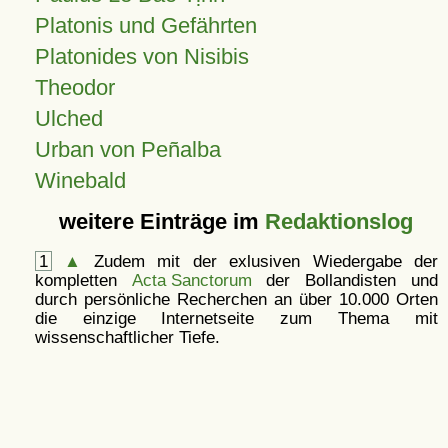
Platonis und Gefährten
Platonides von Nisibis
Theodor
Ulched
Urban von Peñalba
Winebald
weitere Einträge im
Redaktionslog
1
▲
Zudem mit der exlusiven Wiedergabe der
kompletten
Acta Sanctorum
der Bollandisten und
durch persönliche Recherchen an über 10.000 Orten
die einzige Internetseite zum Thema mit
wissenschaftlicher Tiefe.