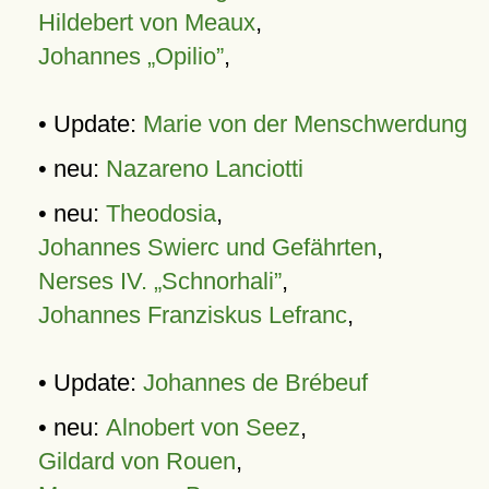
Hildebert von Meaux
,
Johannes „Opilio”
,
• Update:
Marie von der Menschwerdung
• neu:
Nazareno Lanciotti
• neu:
Theodosia
,
Johannes Swierc und Gefährten
,
Nerses IV. „Schnorhali”
,
Johannes Franziskus Lefranc
,
• Update:
Johannes de Brébeuf
• neu:
Alnobert von Seez
,
Gildard von Rouen
,