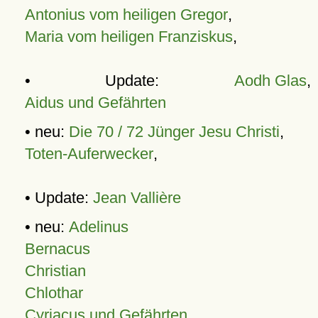
Antonius vom heiligen Gregor
,
Maria vom heiligen Franziskus
,
• Update:
Aodh Glas
,
Aidus und Gefährten
• neu:
Die 70 / 72 Jünger Jesu Christi
,
Toten-Auferwecker
,
• Update:
Jean Vallière
• neu:
Adelinus
Bernacus
Christian
Chlothar
Cyriacus und Gefährten