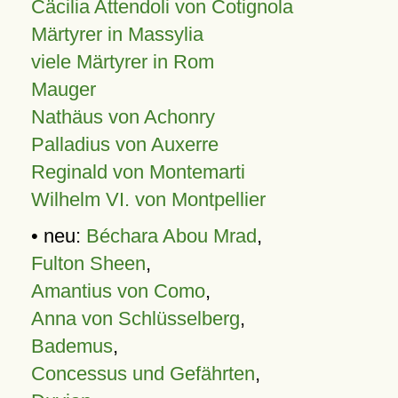
Cäcilia Attendoli von Cotignola
Märtyrer in Massylia
viele Märtyrer in Rom
Mauger
Nathäus von Achonry
Palladius von Auxerre
Reginald von Montemarti
Wilhelm VI. von Montpellier
• neu:
Béchara Abou Mrad
,
Fulton Sheen
,
Amantius von Como
,
Anna von Schlüsselberg
,
Bademus
,
Concessus und Gefährten
,