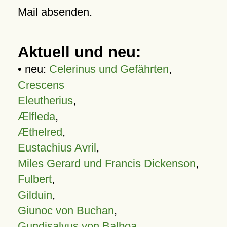
Mail absenden.
Aktuell und neu:
• neu:
Celerinus und Gefährten
,
Crescens
Eleutherius
,
Ælfleda
,
Æthelred
,
Eustachius Avril
,
Miles Gerard und Francis Dickenson
,
Fulbert
,
Gilduin
,
Giunoc von Buchan
,
Gundisalvus von Balboa
,