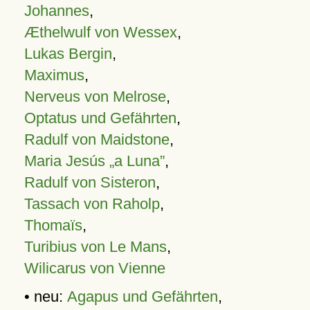
Johannes
,
Æthelwulf von Wessex
,
Lukas Bergin
,
Maximus
,
Nerveus von Melrose
,
Optatus und Gefährten
,
Radulf von Maidstone
,
Maria Jesús „a Luna”
,
Radulf von Sisteron
,
Tassach von Raholp
,
Thomaïs
,
Turibius von Le Mans
,
Wilicarus von Vienne
• neu:
Agapus und Gefährten
,