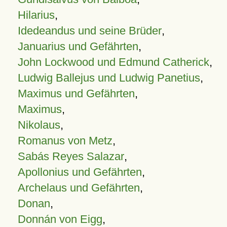
Hilarius
,
Idedeandus und seine Brüder
,
Januarius und Gefährten
,
John Lockwood und Edmund Catherick
,
Ludwig Ballejus und Ludwig Panetius
,
Maximus und Gefährten
,
Maximus
,
Nikolaus
,
Romanus von Metz
,
Sabás Reyes Salazar
,
Apollonius und Gefährten
,
Archelaus und Gefährten
,
Donan
,
Donnán von Eigg
,