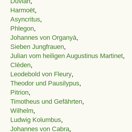
Duvian
,
Harmoët
,
Asyncritus
,
Phlegon
,
Johannes von Organyà
,
Sieben Jungfrauen
,
Julian vom heiligen Augustinus Martinet
,
Cléden
,
Leodebold von Fleury
,
Theodor und Pausilypus
,
Pitrion
,
Timotheus und Gefährten
,
Wilhelm
,
Ludwig Kolumbus
,
Johannes von Cabra
,