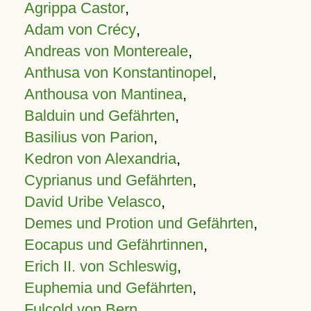
Agrippa Castor
,
Adam von Crécy
,
Andreas von Montereale
,
Anthusa von Konstantinopel
,
Anthousa von Mantinea
,
Balduin und Gefährten
,
Basilius von Parion
,
Kedron von Alexandria
,
Cyprianus und Gefährten
,
David Uribe Velasco
,
Demes und Protion und Gefährten
,
Eocapus und Gefährtinnen
,
Erich II. von Schleswig
,
Euphemia und Gefährten
,
Fulcold von Bern
,