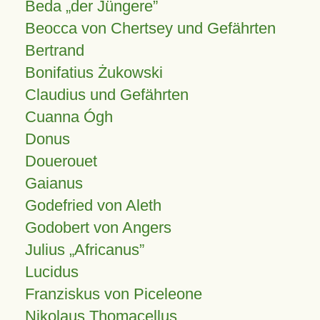
Beda „der Jüngere”
Beocca von Chertsey und Gefährten
Bertrand
Bonifatius Żukowski
Claudius und Gefährten
Cuanna Ógh
Donus
Douerouet
Gaianus
Godefried von Aleth
Godobert von Angers
Julius
Africanus
Lucidus
Franziskus von Piceleone
Nikolaus Thomacellus