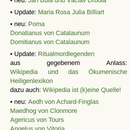
• neu:
Jan Bula und Václav Drbola
• Update:
Maria Rosa Julia Billiart
• neu:
Poma
Donatianus von Catalaunum
Domitianus von Catalaunum
• Update:
Ritualmordlegenden
aus gegebenem Anlass:
Wikipedia und das Ökumenische
Heiligenlexikon
dazu auch:
Wikipedia ist (k)eine Quelle!
• neu:
Aedh von Achard-Finglas
Maedhog von Clonmore
Agericus von Tours
Angelus von Vitoria