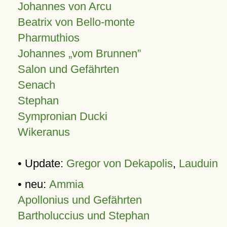
Johannes von Arcu
Beatrix von Bello-monte
Pharmuthios
Johannes
vom Brunnen
Salon und Gefährten
Senach
Stephan
Sympronian Ducki
Wikeranus
• Update:
Gregor von Dekapolis
,
Lauduin
• neu:
Ammia
Apollonius und Gefährten
Bartholuccius und Stephan