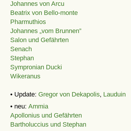
Johannes von Arcu
Beatrix von Bello-monte
Pharmuthios
Johannes
vom Brunnen
Salon und Gefährten
Senach
Stephan
Sympronian Ducki
Wikeranus
• Update:
Gregor von Dekapolis
,
Lauduin
• neu:
Ammia
Apollonius und Gefährten
Bartholuccius und Stephan