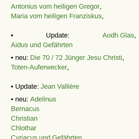
Antonius vom heiligen Gregor
,
Maria vom heiligen Franziskus
,
• Update:
Aodh Glas
,
Aidus und Gefährten
• neu:
Die 70 / 72 Jünger Jesu Christi
,
Toten-Auferwecker
,
• Update:
Jean Vallière
• neu:
Adelinus
Bernacus
Christian
Chlothar
Cyriacus und Gefährten