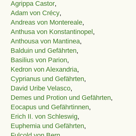
Agrippa Castor
,
Adam von Crécy
,
Andreas von Montereale
,
Anthusa von Konstantinopel
,
Anthousa von Mantinea
,
Balduin und Gefährten
,
Basilius von Parion
,
Kedron von Alexandria
,
Cyprianus und Gefährten
,
David Uribe Velasco
,
Demes und Protion und Gefährten
,
Eocapus und Gefährtinnen
,
Erich II. von Schleswig
,
Euphemia und Gefährten
,
Fulcold von Bern
,