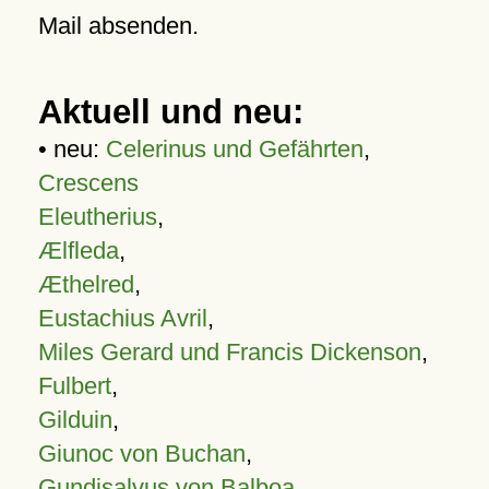
Mail absenden.
Aktuell und neu:
• neu:
Celerinus und Gefährten
,
Crescens
Eleutherius
,
Ælfleda
,
Æthelred
,
Eustachius Avril
,
Miles Gerard und Francis Dickenson
,
Fulbert
,
Gilduin
,
Giunoc von Buchan
,
Gundisalvus von Balboa
,