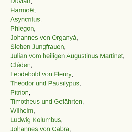
Duvian
,
Harmoët
,
Asyncritus
,
Phlegon
,
Johannes von Organyà
,
Sieben Jungfrauen
,
Julian vom heiligen Augustinus Martinet
,
Cléden
,
Leodebold von Fleury
,
Theodor und Pausilypus
,
Pitrion
,
Timotheus und Gefährten
,
Wilhelm
,
Ludwig Kolumbus
,
Johannes von Cabra
,