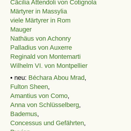
Cäcilia Attendoli von Cotignola
Märtyrer in Massylia
viele Märtyrer in Rom
Mauger
Nathäus von Achonry
Palladius von Auxerre
Reginald von Montemarti
Wilhelm VI. von Montpellier
• neu:
Béchara Abou Mrad
,
Fulton Sheen
,
Amantius von Como
,
Anna von Schlüsselberg
,
Bademus
,
Concessus und Gefährten
,