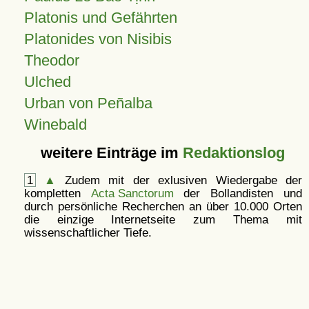
Platonis und Gefährten
Platonides von Nisibis
Theodor
Ulched
Urban von Peñalba
Winebald
weitere Einträge im
Redaktionslog
1
▲
Zudem mit der exlusiven Wiedergabe der
kompletten
Acta Sanctorum
der Bollandisten und
durch persönliche Recherchen an über 10.000 Orten
die einzige Internetseite zum Thema mit
wissenschaftlicher Tiefe.