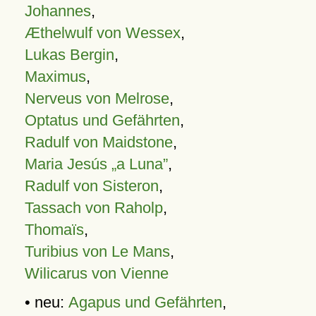
Johannes
,
Æthelwulf von Wessex
,
Lukas Bergin
,
Maximus
,
Nerveus von Melrose
,
Optatus und Gefährten
,
Radulf von Maidstone
,
Maria Jesús „a Luna”
,
Radulf von Sisteron
,
Tassach von Raholp
,
Thomaïs
,
Turibius von Le Mans
,
Wilicarus von Vienne
• neu:
Agapus und Gefährten
,