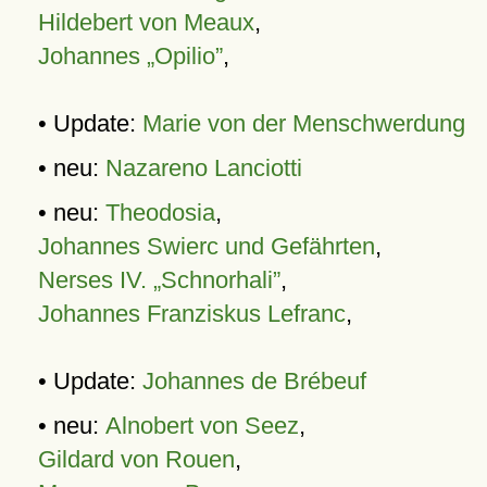
Hildebert von Meaux
,
Johannes „Opilio”
,
• Update:
Marie von der Menschwerdung
• neu:
Nazareno Lanciotti
• neu:
Theodosia
,
Johannes Swierc und Gefährten
,
Nerses IV. „Schnorhali”
,
Johannes Franziskus Lefranc
,
• Update:
Johannes de Brébeuf
• neu:
Alnobert von Seez
,
Gildard von Rouen
,