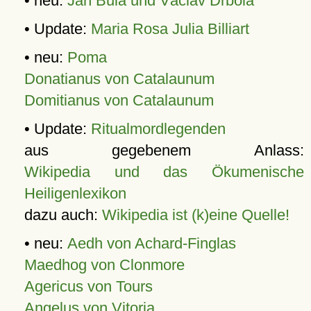
• neu:
Jan Bula und Václav Drbola
• Update:
Maria Rosa Julia Billiart
• neu:
Poma
Donatianus von Catalaunum
Domitianus von Catalaunum
• Update:
Ritualmordlegenden
aus gegebenem Anlass:
Wikipedia und das Ökumenische
Heiligenlexikon
dazu auch:
Wikipedia ist (k)eine Quelle!
• neu:
Aedh von Achard-Finglas
Maedhog von Clonmore
Agericus von Tours
Angelus von Vitoria