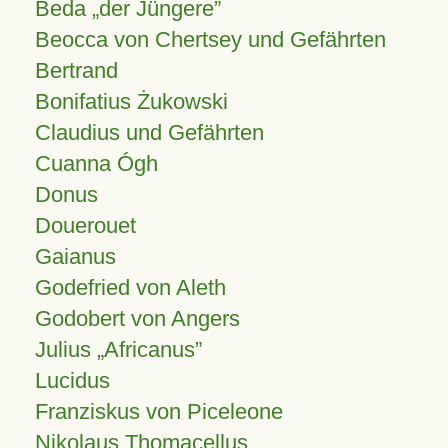
Beda „der Jüngere”
Beocca von Chertsey und Gefährten
Bertrand
Bonifatius Żukowski
Claudius und Gefährten
Cuanna Ógh
Donus
Douerouet
Gaianus
Godefried von Aleth
Godobert von Angers
Julius
Africanus
Lucidus
Franziskus von Piceleone
Nikolaus Thomacellus