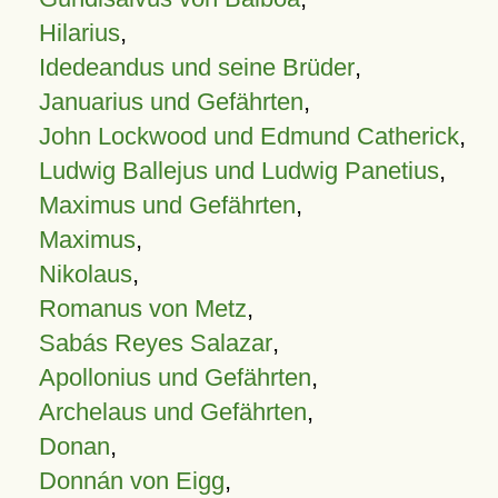
Hilarius
,
Idedeandus und seine Brüder
,
Januarius und Gefährten
,
John Lockwood und Edmund Catherick
,
Ludwig Ballejus und Ludwig Panetius
,
Maximus und Gefährten
,
Maximus
,
Nikolaus
,
Romanus von Metz
,
Sabás Reyes Salazar
,
Apollonius und Gefährten
,
Archelaus und Gefährten
,
Donan
,
Donnán von Eigg
,