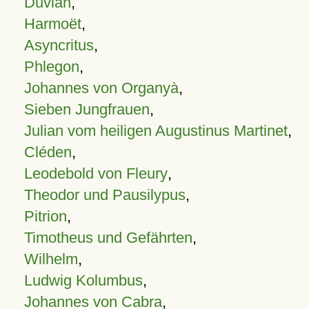
Duvian
,
Harmoët
,
Asyncritus
,
Phlegon
,
Johannes von Organyà
,
Sieben Jungfrauen
,
Julian vom heiligen Augustinus Martinet
,
Cléden
,
Leodebold von Fleury
,
Theodor und Pausilypus
,
Pitrion
,
Timotheus und Gefährten
,
Wilhelm
,
Ludwig Kolumbus
,
Johannes von Cabra
,