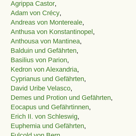
Agrippa Castor
,
Adam von Crécy
,
Andreas von Montereale
,
Anthusa von Konstantinopel
,
Anthousa von Mantinea
,
Balduin und Gefährten
,
Basilius von Parion
,
Kedron von Alexandria
,
Cyprianus und Gefährten
,
David Uribe Velasco
,
Demes und Protion und Gefährten
,
Eocapus und Gefährtinnen
,
Erich II. von Schleswig
,
Euphemia und Gefährten
,
Fulcold von Bern
,