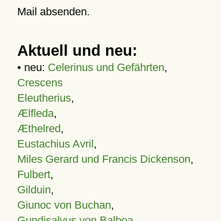
Mail absenden.
Aktuell und neu:
• neu:
Celerinus und Gefährten
,
Crescens
Eleutherius
,
Ælfleda
,
Æthelred
,
Eustachius Avril
,
Miles Gerard und Francis Dickenson
,
Fulbert
,
Gilduin
,
Giunoc von Buchan
,
Gundisalvus von Balboa
,