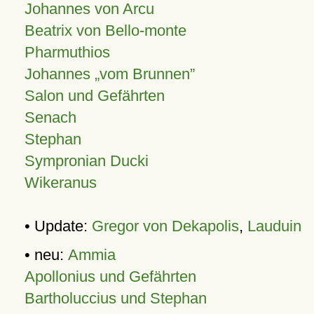
Johannes von Arcu
Beatrix von Bello-monte
Pharmuthios
Johannes
vom Brunnen
Salon und Gefährten
Senach
Stephan
Sympronian Ducki
Wikeranus
• Update:
Gregor von Dekapolis
,
Lauduin
• neu:
Ammia
Apollonius und Gefährten
Bartholuccius und Stephan