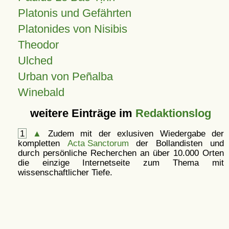
Platonis und Gefährten
Platonides von Nisibis
Theodor
Ulched
Urban von Peñalba
Winebald
weitere Einträge im
Redaktionslog
1
▲
Zudem mit der exlusiven Wiedergabe der
kompletten
Acta Sanctorum
der Bollandisten und
durch persönliche Recherchen an über 10.000 Orten
die einzige Internetseite zum Thema mit
wissenschaftlicher Tiefe.