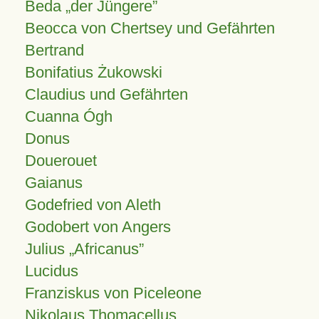
Beda „der Jüngere”
Beocca von Chertsey und Gefährten
Bertrand
Bonifatius Żukowski
Claudius und Gefährten
Cuanna Ógh
Donus
Douerouet
Gaianus
Godefried von Aleth
Godobert von Angers
Julius
Africanus
Lucidus
Franziskus von Piceleone
Nikolaus Thomacellus