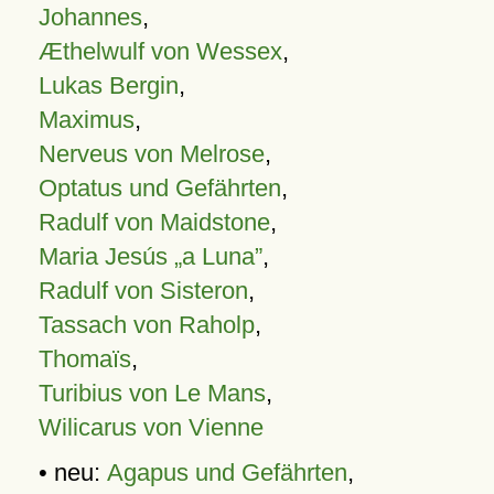
Johannes
,
Æthelwulf von Wessex
,
Lukas Bergin
,
Maximus
,
Nerveus von Melrose
,
Optatus und Gefährten
,
Radulf von Maidstone
,
Maria Jesús „a Luna”
,
Radulf von Sisteron
,
Tassach von Raholp
,
Thomaïs
,
Turibius von Le Mans
,
Wilicarus von Vienne
• neu:
Agapus und Gefährten
,