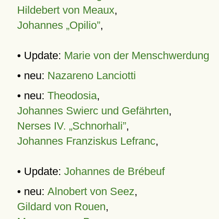
Hildebert von Meaux
,
Johannes „Opilio”
,
• Update:
Marie von der Menschwerdung
• neu:
Nazareno Lanciotti
• neu:
Theodosia
,
Johannes Swierc und Gefährten
,
Nerses IV. „Schnorhali”
,
Johannes Franziskus Lefranc
,
• Update:
Johannes de Brébeuf
• neu:
Alnobert von Seez
,
Gildard von Rouen
,