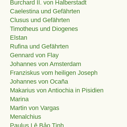
Burchard II. von Halberstadt
Caelestina und Gefährten
Clusus und Gefährten
Timotheus und Diogenes
Elstan
Rufina und Gefährten
Gennard von Flay
Johannes von Amsterdam
Franziskus vom heiligen Joseph
Johannes von Ocaña
Makarius von Antiochia in Pisidien
Marina
Martin von Vargas
Menalchius
Paulus Lê Bảo Tịnh