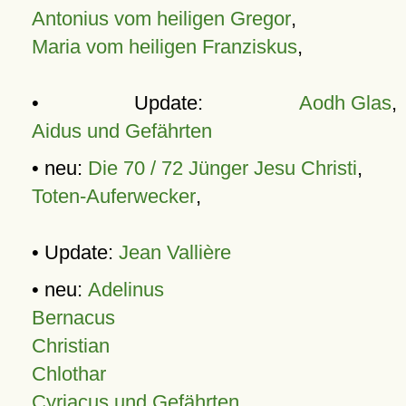
Antonius vom heiligen Gregor
,
Maria vom heiligen Franziskus
,
• Update:
Aodh Glas
,
Aidus und Gefährten
• neu:
Die 70 / 72 Jünger Jesu Christi
,
Toten-Auferwecker
,
• Update:
Jean Vallière
• neu:
Adelinus
Bernacus
Christian
Chlothar
Cyriacus und Gefährten