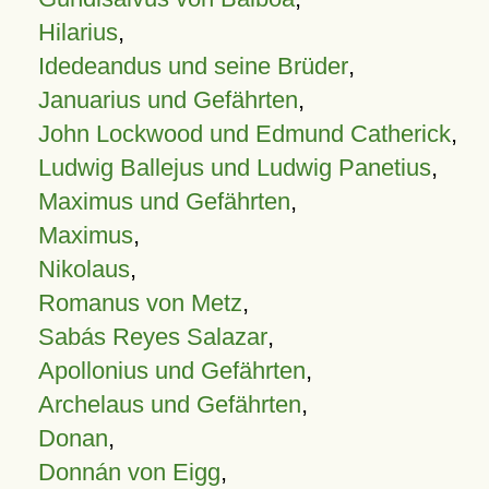
Hilarius
,
Idedeandus und seine Brüder
,
Januarius und Gefährten
,
John Lockwood und Edmund Catherick
,
Ludwig Ballejus und Ludwig Panetius
,
Maximus und Gefährten
,
Maximus
,
Nikolaus
,
Romanus von Metz
,
Sabás Reyes Salazar
,
Apollonius und Gefährten
,
Archelaus und Gefährten
,
Donan
,
Donnán von Eigg
,