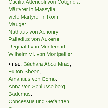
Cäcilia Attendoli von Cotignola
Märtyrer in Massylia
viele Märtyrer in Rom
Mauger
Nathäus von Achonry
Palladius von Auxerre
Reginald von Montemarti
Wilhelm VI. von Montpellier
• neu:
Béchara Abou Mrad
,
Fulton Sheen
,
Amantius von Como
,
Anna von Schlüsselberg
,
Bademus
,
Concessus und Gefährten
,