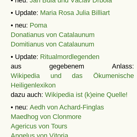
• neu:
Jan Bula und Václav Drbola
• Update:
Maria Rosa Julia Billiart
• neu:
Poma
Donatianus von Catalaunum
Domitianus von Catalaunum
• Update:
Ritualmordlegenden
aus gegebenem Anlass:
Wikipedia und das Ökumenische
Heiligenlexikon
dazu auch:
Wikipedia ist (k)eine Quelle!
• neu:
Aedh von Achard-Finglas
Maedhog von Clonmore
Agericus von Tours
Angelus von Vitoria