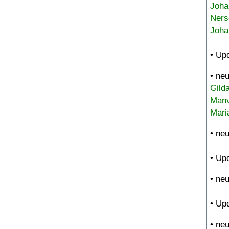
Joha
Ners
Joha
• Up
• ne
Gild
Manv
Mari
• ne
• Up
• ne
• Up
• ne