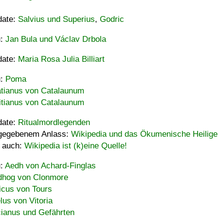
date:
Salvius und Superius
,
Godric
u:
Jan Bula und Václav Drbola
date:
Maria Rosa Julia Billiart
u:
Poma
tianus von Catalaunum
tianus von Catalaunum
date:
Ritualmordlegenden
gegebenem Anlass:
Wikipedia und das Ökumenische Heilige
 auch:
Wikipedia ist (k)eine Quelle!
u:
Aedh von Achard-Finglas
hog von Clonmore
icus von Tours
lus von Vitoria
ianus und Gefährten