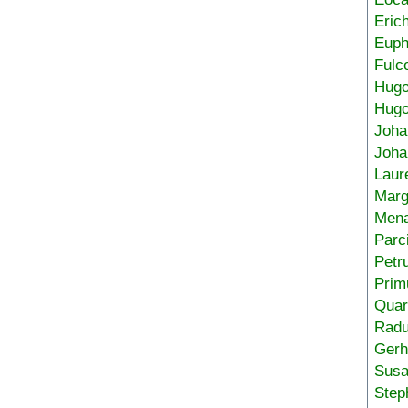
Eric
Euph
Fulc
Hug
Hugo
Joha
Joha
Laur
Marg
Mena
Parc
Petr
Prim
Quar
Radu
Gerh
Sus
Step