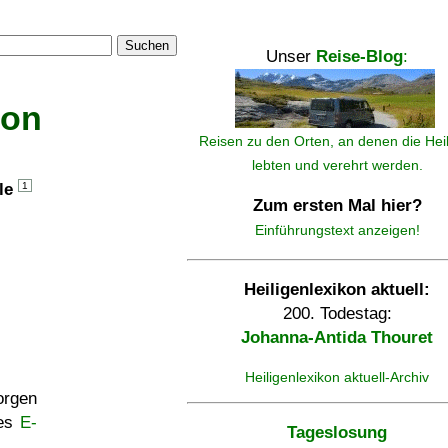
Suchen
Unser
Reise-Blog
:
kon
Reisen zu den Orten, an denen die Hei
lebten und verehrt werden.
lle
1
Zum ersten Mal hier?
Einführungstext anzeigen!
Heiligenlexikon aktuell:
200. Todestag:
Johanna-Antida Thouret
Heiligenlexikon aktuell-Archiv
rgen
ses
E-
Tageslosung