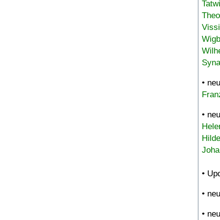
Tatw
Theo
Viss
Wigb
Wilh
Syna
• ne
Fran
• ne
Hele
Hild
Joha
• Up
• ne
• ne