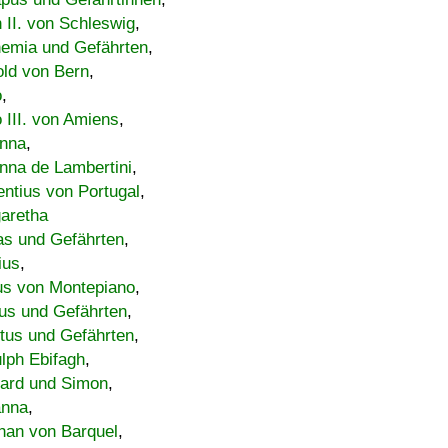
h II. von Schleswig
,
emia und Gefährten
,
old von Bern
,
o
,
 III. von Amiens
,
nna
,
nna de Lambertini
,
entius von Portugal
,
aretha
s und Gefährten
,
ius
,
us von Montepiano
,
us und Gefährten
,
tus und Gefährten
,
lph Ebifagh
,
ard und Simon
,
anna
,
han von Barquel
,