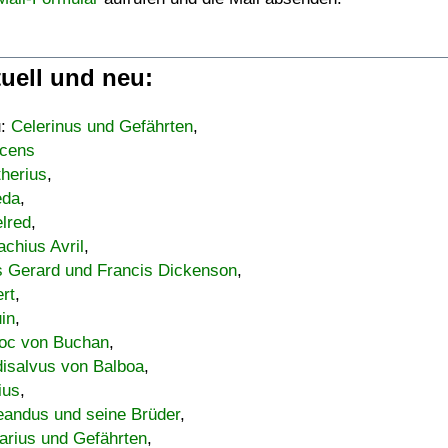
uell und neu:
u:
Celerinus und Gefährten
,
cens
therius
,
eda
,
lred
,
achius Avril
,
s Gerard und Francis Dickenson
,
ert
,
uin
,
oc von Buchan
,
isalvus von Balboa
,
ius
,
eandus und seine Brüder
,
arius und Gefährten
,