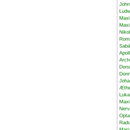
John
Ludw
Maxi
Max
Niko
Roma
Sabá
Apol
Arch
Don
Donn
Joha
Æthe
Luka
Max
Nerv
Opta
Radu
Mari