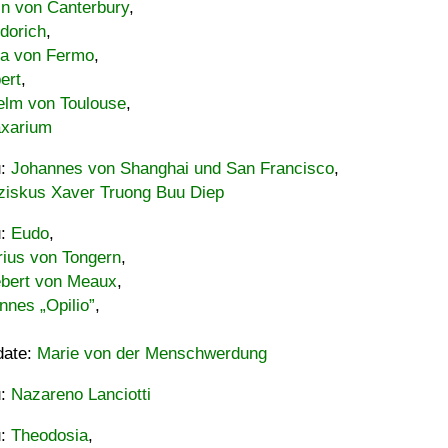
in von Canterbury
,
dorich
,
ia von Fermo
,
ert
,
elm von Toulouse
,
xarium
u:
Johannes von Shanghai und San Francisco
,
ziskus Xaver Truong Buu Diep
u:
Eudo
,
rius von Tongern
,
ebert von Meaux
,
nnes „Opilio”
,
date:
Marie von der Menschwerdung
u:
Nazareno Lanciotti
u:
Theodosia
,