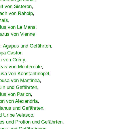
lf von Sisteron
,
ach von Raholp
,
maïs
,
bius von Le Mans
,
carus von Vienne
u:
Agapus und Gefährten
,
ppa Castor
,
 von Crécy
,
eas von Montereale
,
usa von Konstantinopel
,
ousa von Mantinea
,
uin und Gefährten
,
lius von Parion
,
on von Alexandria
,
ianus und Gefährten
,
d Uribe Velasco
,
s und Protion und Gefährten
,
pus und Gefährtinnen
,