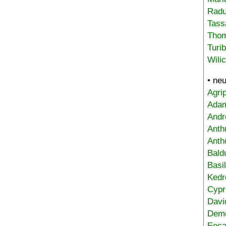
Radu
Tass
Tho
Turi
Wili
• ne
Agri
Adam
Andr
Anth
Anth
Bald
Basi
Kedr
Cypr
Davi
Deme
Eoca