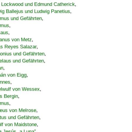
 Lockwood und Edmund Catherick
,
ig Ballejus und Ludwig Panetius
,
mus und Gefährten
,
imus
,
laus
,
nus von Metz
,
s Reyes Salazar
,
lonius und Gefährten
,
elaus und Gefährten
,
an
,
án von Eigg
,
nnes
,
lwulf von Wessex
,
s Bergin
,
imus
,
eus von Melrose
,
tus und Gefährten
,
lf von Maidstone
,
a Jesús „a Luna”
,