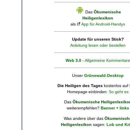
Das
Ökumenische
Heiligenlexikon
als
App für Android-Handys
Update für unseren Stick?
Anleitung lesen oder bestellen
Web 3.0
-
Allgemeine Kommentare
Unser
Grünewald-Desktop
Die Heiligen des Tages
kostenlos auf 
Homepage einbinden:
So geht es
Das
Ökumenische Heiligenlexiko
weiterempfehlen?
Banner + links
Was andere über das
Ökumenisch
Heiligenlexikon
sagen:
Lob und Kri