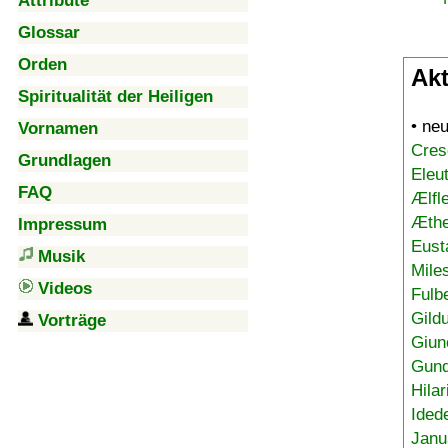
Attribute
Glossar
Orden
Akt
Spiritualität der Heiligen
• ne
Vornamen
Cres
Grundlagen
Eleu
FAQ
Ælfl
Æthe
Impressum
Eust
Musik
Mile
Videos
Fulb
Gild
Vorträge
Giun
Gund
Hilar
Ided
Janu