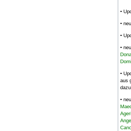
• Up
• ne
• Up
• ne
Dona
Domi
• Up
aus 
dazu
• ne
Maed
Ager
Ange
Canc