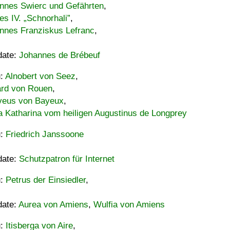
nnes Swierc und Gefährten
,
es IV. „Schnorhali”
,
nnes Franziskus Lefranc
,
date:
Johannes de Brébeuf
u:
Alnobert von Seez
,
ard von Rouen
,
eus von Bayeux
,
a Katharina vom heiligen Augustinus de Longprey
u:
Friedrich Janssoone
date:
Schutzpatron für Internet
u:
Petrus der Einsiedler
,
date:
Aurea von Amiens
,
Wulfia von Amiens
u:
Itisberga von Aire
,