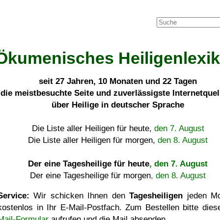
Ökumenisches Heiligenlexi
seit
27 Jahren, 10 Monaten und 22 Tagen
die meistbesuchte Seite und zuverlässigste Internetque
über Heilige in deutscher Sprache
Die Liste aller Heiligen für heute,
den 7. August
Die Liste aller Heiligen für morgen,
den 8. August
Der eine Tagesheilige für heute
, den 7. August
Der eine Tagesheilige für morgen
, den 8. August
Service:
Wir schicken Ihnen den
Tagesheiligen
jeden Mo
kostenlos in Ihr E-Mail-Postfach. Zum Bestellen bitte die
Mail-Formular
aufrufen und die Mail absenden.