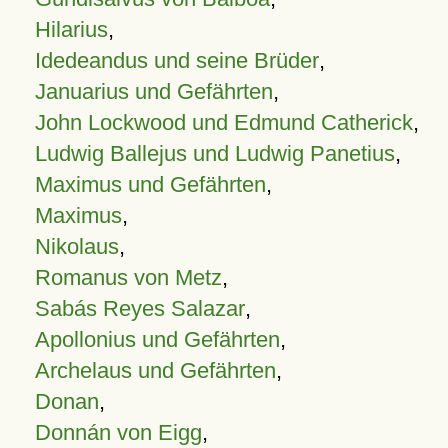
Hilarius
,
Idedeandus und seine Brüder
,
Januarius und Gefährten
,
John Lockwood und Edmund Catherick
,
Ludwig Ballejus und Ludwig Panetius
,
Maximus und Gefährten
,
Maximus
,
Nikolaus
,
Romanus von Metz
,
Sabás Reyes Salazar
,
Apollonius und Gefährten
,
Archelaus und Gefährten
,
Donan
,
Donnán von Eigg
,