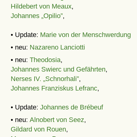
Hildebert von Meaux
,
Johannes „Opilio”
,
• Update:
Marie von der Menschwerdung
• neu:
Nazareno Lanciotti
• neu:
Theodosia
,
Johannes Swierc und Gefährten
,
Nerses IV. „Schnorhali”
,
Johannes Franziskus Lefranc
,
• Update:
Johannes de Brébeuf
• neu:
Alnobert von Seez
,
Gildard von Rouen
,