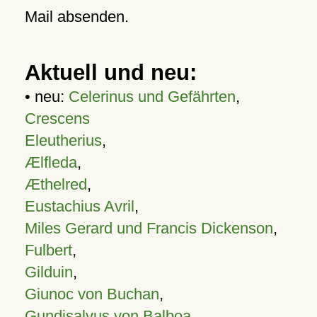
Mail absenden.
Aktuell und neu:
• neu:
Celerinus und Gefährten
,
Crescens
Eleutherius
,
Ælfleda
,
Æthelred
,
Eustachius Avril
,
Miles Gerard und Francis Dickenson
,
Fulbert
,
Gilduin
,
Giunoc von Buchan
,
Gundisalvus von Balboa
,