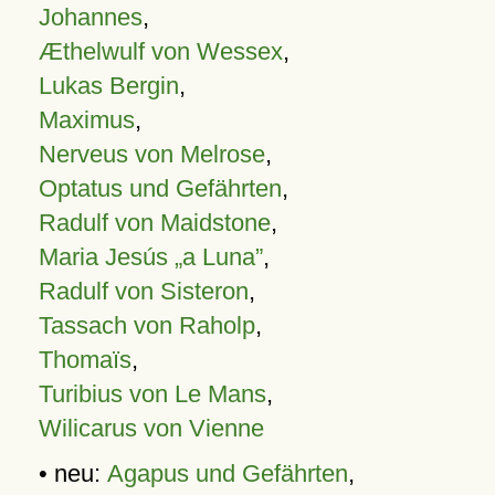
Johannes
,
Æthelwulf von Wessex
,
Lukas Bergin
,
Maximus
,
Nerveus von Melrose
,
Optatus und Gefährten
,
Radulf von Maidstone
,
Maria Jesús „a Luna”
,
Radulf von Sisteron
,
Tassach von Raholp
,
Thomaïs
,
Turibius von Le Mans
,
Wilicarus von Vienne
• neu:
Agapus und Gefährten
,