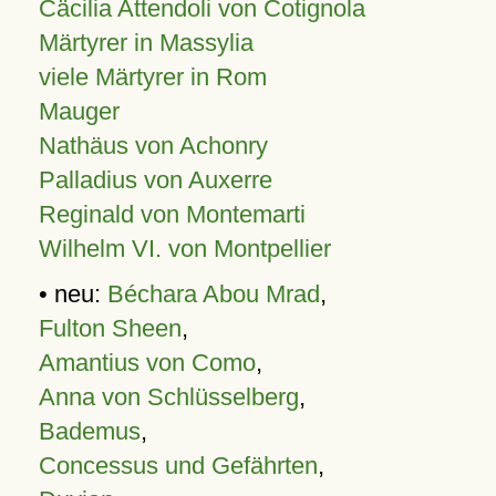
Cäcilia Attendoli von Cotignola
Märtyrer in Massylia
viele Märtyrer in Rom
Mauger
Nathäus von Achonry
Palladius von Auxerre
Reginald von Montemarti
Wilhelm VI. von Montpellier
• neu:
Béchara Abou Mrad
,
Fulton Sheen
,
Amantius von Como
,
Anna von Schlüsselberg
,
Bademus
,
Concessus und Gefährten
,