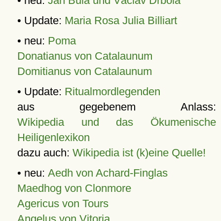
• neu:
Jan Bula und Václav Drbola
• Update:
Maria Rosa Julia Billiart
• neu:
Poma
Donatianus von Catalaunum
Domitianus von Catalaunum
• Update:
Ritualmordlegenden
aus gegebenem Anlass:
Wikipedia und das Ökumenische
Heiligenlexikon
dazu auch:
Wikipedia ist (k)eine Quelle!
• neu:
Aedh von Achard-Finglas
Maedhog von Clonmore
Agericus von Tours
Angelus von Vitoria