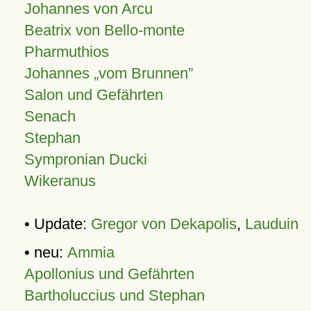
Johannes von Arcu
Beatrix von Bello-monte
Pharmuthios
Johannes
vom Brunnen
Salon und Gefährten
Senach
Stephan
Sympronian Ducki
Wikeranus
• Update:
Gregor von Dekapolis
,
Lauduin
• neu:
Ammia
Apollonius und Gefährten
Bartholuccius und Stephan