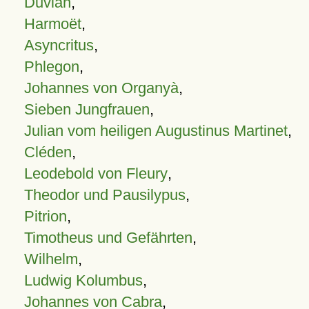
Duvian
,
Harmoët
,
Asyncritus
,
Phlegon
,
Johannes von Organyà
,
Sieben Jungfrauen
,
Julian vom heiligen Augustinus Martinet
,
Cléden
,
Leodebold von Fleury
,
Theodor und Pausilypus
,
Pitrion
,
Timotheus und Gefährten
,
Wilhelm
,
Ludwig Kolumbus
,
Johannes von Cabra
,