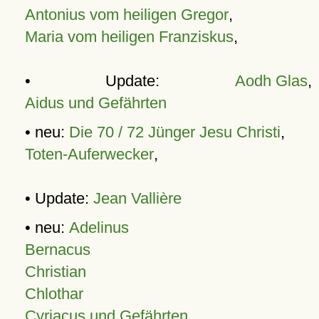
Antonius vom heiligen Gregor
,
Maria vom heiligen Franziskus
,
• Update:
Aodh Glas
,
Aidus und Gefährten
• neu:
Die 70 / 72 Jünger Jesu Christi
,
Toten-Auferwecker
,
• Update:
Jean Vallière
• neu:
Adelinus
Bernacus
Christian
Chlothar
Cyriacus und Gefährten