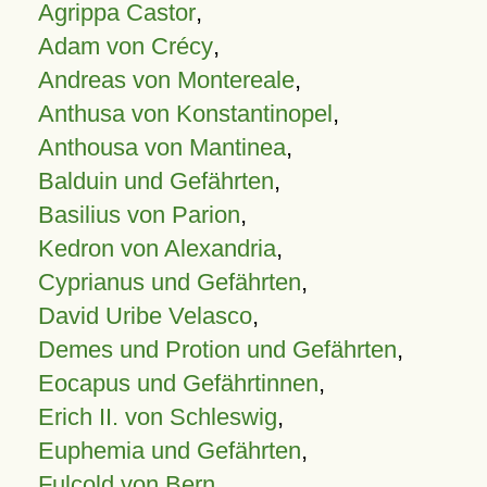
Agrippa Castor
,
Adam von Crécy
,
Andreas von Montereale
,
Anthusa von Konstantinopel
,
Anthousa von Mantinea
,
Balduin und Gefährten
,
Basilius von Parion
,
Kedron von Alexandria
,
Cyprianus und Gefährten
,
David Uribe Velasco
,
Demes und Protion und Gefährten
,
Eocapus und Gefährtinnen
,
Erich II. von Schleswig
,
Euphemia und Gefährten
,
Fulcold von Bern
,