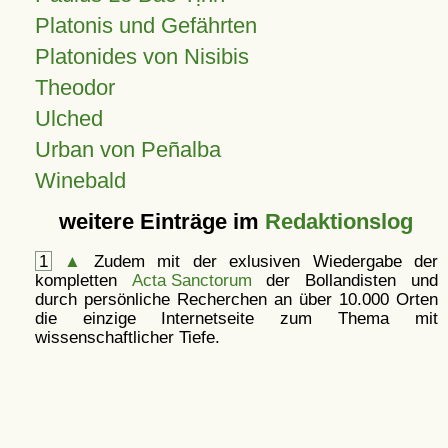
Platonis und Gefährten
Platonides von Nisibis
Theodor
Ulched
Urban von Peñalba
Winebald
weitere Einträge im
Redaktionslog
1
▲
Zudem mit der exlusiven Wiedergabe der
kompletten
Acta Sanctorum
der Bollandisten und
durch persönliche Recherchen an über 10.000 Orten
die einzige Internetseite zum Thema mit
wissenschaftlicher Tiefe.