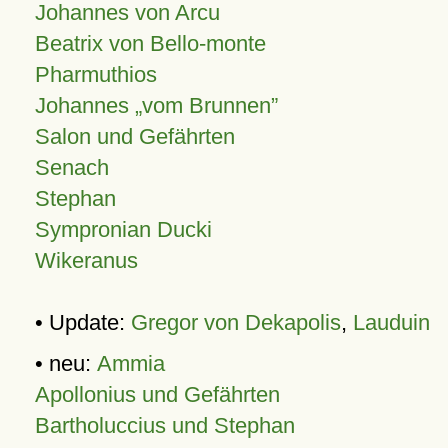
Johannes von Arcu
Beatrix von Bello-monte
Pharmuthios
Johannes
vom Brunnen
Salon und Gefährten
Senach
Stephan
Sympronian Ducki
Wikeranus
• Update:
Gregor von Dekapolis
,
Lauduin
• neu:
Ammia
Apollonius und Gefährten
Bartholuccius und Stephan