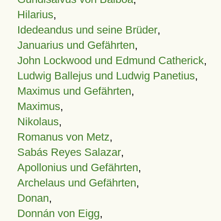
Hilarius
,
Idedeandus und seine Brüder
,
Januarius und Gefährten
,
John Lockwood und Edmund Catherick
,
Ludwig Ballejus und Ludwig Panetius
,
Maximus und Gefährten
,
Maximus
,
Nikolaus
,
Romanus von Metz
,
Sabás Reyes Salazar
,
Apollonius und Gefährten
,
Archelaus und Gefährten
,
Donan
,
Donnán von Eigg
,