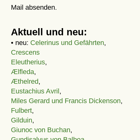
Mail absenden.
Aktuell und neu:
• neu:
Celerinus und Gefährten
,
Crescens
Eleutherius
,
Ælfleda
,
Æthelred
,
Eustachius Avril
,
Miles Gerard und Francis Dickenson
,
Fulbert
,
Gilduin
,
Giunoc von Buchan
,
Gundisalvus von Balboa
,