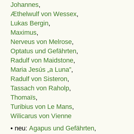
Johannes
,
Æthelwulf von Wessex
,
Lukas Bergin
,
Maximus
,
Nerveus von Melrose
,
Optatus und Gefährten
,
Radulf von Maidstone
,
Maria Jesús „a Luna”
,
Radulf von Sisteron
,
Tassach von Raholp
,
Thomaïs
,
Turibius von Le Mans
,
Wilicarus von Vienne
• neu:
Agapus und Gefährten
,