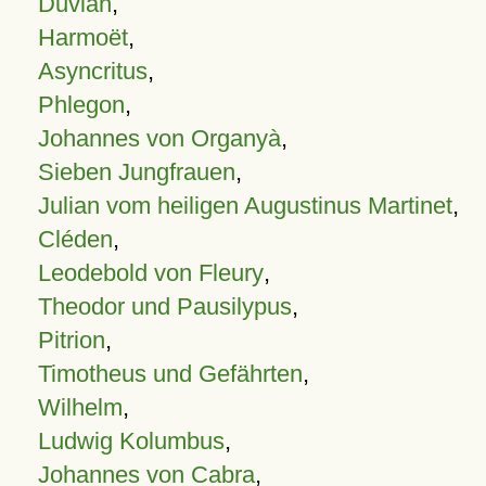
Duvian
,
Harmoët
,
Asyncritus
,
Phlegon
,
Johannes von Organyà
,
Sieben Jungfrauen
,
Julian vom heiligen Augustinus Martinet
,
Cléden
,
Leodebold von Fleury
,
Theodor und Pausilypus
,
Pitrion
,
Timotheus und Gefährten
,
Wilhelm
,
Ludwig Kolumbus
,
Johannes von Cabra
,