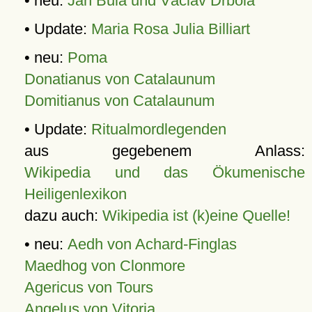
• neu:
Jan Bula und Václav Drbola
• Update:
Maria Rosa Julia Billiart
• neu:
Poma
Donatianus von Catalaunum
Domitianus von Catalaunum
• Update:
Ritualmordlegenden
aus gegebenem Anlass:
Wikipedia und das Ökumenische
Heiligenlexikon
dazu auch:
Wikipedia ist (k)eine Quelle!
• neu:
Aedh von Achard-Finglas
Maedhog von Clonmore
Agericus von Tours
Angelus von Vitoria