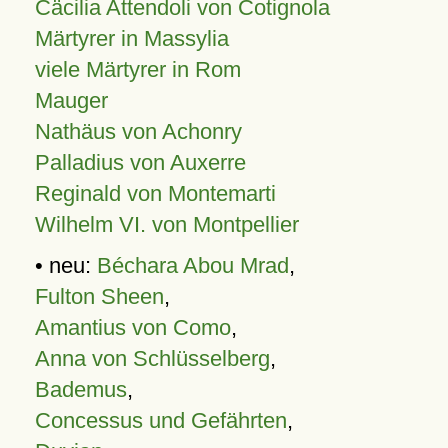
Cäcilia Attendoli von Cotignola
Märtyrer in Massylia
viele Märtyrer in Rom
Mauger
Nathäus von Achonry
Palladius von Auxerre
Reginald von Montemarti
Wilhelm VI. von Montpellier
• neu:
Béchara Abou Mrad
,
Fulton Sheen
,
Amantius von Como
,
Anna von Schlüsselberg
,
Bademus
,
Concessus und Gefährten
,