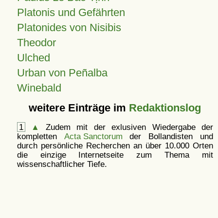
Platonis und Gefährten
Platonides von Nisibis
Theodor
Ulched
Urban von Peñalba
Winebald
weitere Einträge im
Redaktionslog
1
▲
Zudem mit der exlusiven Wiedergabe der
kompletten
Acta Sanctorum
der Bollandisten und
durch persönliche Recherchen an über 10.000 Orten
die einzige Internetseite zum Thema mit
wissenschaftlicher Tiefe.