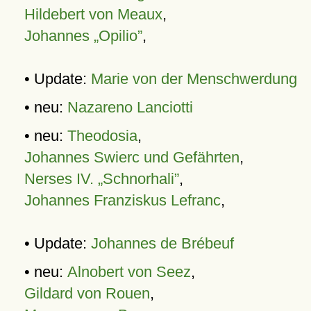
Hildebert von Meaux
,
Johannes „Opilio”
,
• Update:
Marie von der Menschwerdung
• neu:
Nazareno Lanciotti
• neu:
Theodosia
,
Johannes Swierc und Gefährten
,
Nerses IV. „Schnorhali”
,
Johannes Franziskus Lefranc
,
• Update:
Johannes de Brébeuf
• neu:
Alnobert von Seez
,
Gildard von Rouen
,