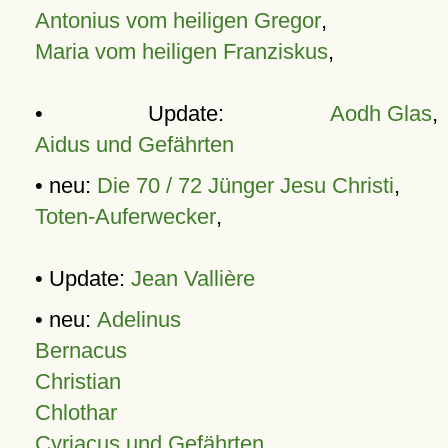
Antonius vom heiligen Gregor
,
Maria vom heiligen Franziskus
,
• Update:
Aodh Glas
,
Aidus und Gefährten
• neu:
Die 70 / 72 Jünger Jesu Christi
,
Toten-Auferwecker
,
• Update:
Jean Vallière
• neu:
Adelinus
Bernacus
Christian
Chlothar
Cyriacus und Gefährten