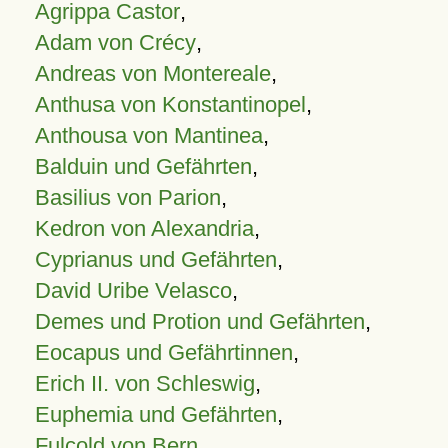
Agrippa Castor
,
Adam von Crécy
,
Andreas von Montereale
,
Anthusa von Konstantinopel
,
Anthousa von Mantinea
,
Balduin und Gefährten
,
Basilius von Parion
,
Kedron von Alexandria
,
Cyprianus und Gefährten
,
David Uribe Velasco
,
Demes und Protion und Gefährten
,
Eocapus und Gefährtinnen
,
Erich II. von Schleswig
,
Euphemia und Gefährten
,
Fulcold von Bern
,