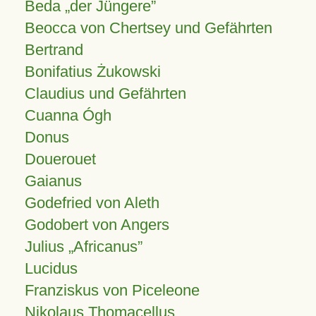
Beda „der Jüngere”
Beocca von Chertsey und Gefährten
Bertrand
Bonifatius Żukowski
Claudius und Gefährten
Cuanna Ógh
Donus
Douerouet
Gaianus
Godefried von Aleth
Godobert von Angers
Julius
Africanus
Lucidus
Franziskus von Piceleone
Nikolaus Thomacellus