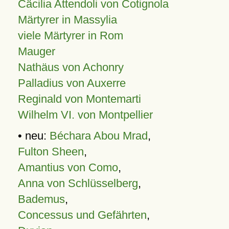
Cäcilia Attendoli von Cotignola
Märtyrer in Massylia
viele Märtyrer in Rom
Mauger
Nathäus von Achonry
Palladius von Auxerre
Reginald von Montemarti
Wilhelm VI. von Montpellier
• neu:
Béchara Abou Mrad
,
Fulton Sheen
,
Amantius von Como
,
Anna von Schlüsselberg
,
Bademus
,
Concessus und Gefährten
,