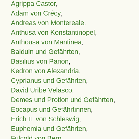
Agrippa Castor
,
Adam von Crécy
,
Andreas von Montereale
,
Anthusa von Konstantinopel
,
Anthousa von Mantinea
,
Balduin und Gefährten
,
Basilius von Parion
,
Kedron von Alexandria
,
Cyprianus und Gefährten
,
David Uribe Velasco
,
Demes und Protion und Gefährten
,
Eocapus und Gefährtinnen
,
Erich II. von Schleswig
,
Euphemia und Gefährten
,
Fulcold von Bern
,