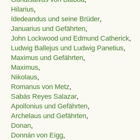
Hilarius
,
Idedeandus und seine Brüder
,
Januarius und Gefährten
,
John Lockwood und Edmund Catherick
,
Ludwig Ballejus und Ludwig Panetius
,
Maximus und Gefährten
,
Maximus
,
Nikolaus
,
Romanus von Metz
,
Sabás Reyes Salazar
,
Apollonius und Gefährten
,
Archelaus und Gefährten
,
Donan
,
Donnán von Eigg
,