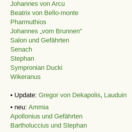
Johannes von Arcu
Beatrix von Bello-monte
Pharmuthios
Johannes
vom Brunnen
Salon und Gefährten
Senach
Stephan
Sympronian Ducki
Wikeranus
• Update:
Gregor von Dekapolis
,
Lauduin
• neu:
Ammia
Apollonius und Gefährten
Bartholuccius und Stephan