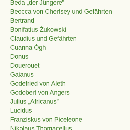
Beda „der Jüngere”
Beocca von Chertsey und Gefährten
Bertrand
Bonifatius Żukowski
Claudius und Gefährten
Cuanna Ógh
Donus
Douerouet
Gaianus
Godefried von Aleth
Godobert von Angers
Julius
Africanus
Lucidus
Franziskus von Piceleone
Nikolaus Thomacellus