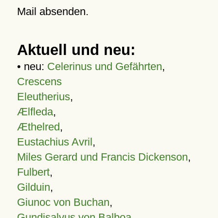
Mail absenden.
Aktuell und neu:
• neu:
Celerinus und Gefährten
,
Crescens
Eleutherius
,
Ælfleda
,
Æthelred
,
Eustachius Avril
,
Miles Gerard und Francis Dickenson
,
Fulbert
,
Gilduin
,
Giunoc von Buchan
,
Gundisalvus von Balboa
,