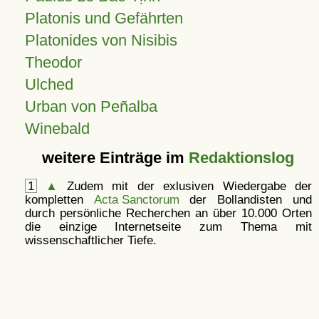
Platonis und Gefährten
Platonides von Nisibis
Theodor
Ulched
Urban von Peñalba
Winebald
weitere Einträge im
Redaktionslog
1
▲
Zudem mit der exlusiven Wiedergabe der
kompletten
Acta Sanctorum
der Bollandisten und
durch persönliche Recherchen an über 10.000 Orten
die einzige Internetseite zum Thema mit
wissenschaftlicher Tiefe.