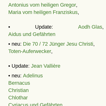
Antonius vom heiligen Gregor
,
Maria vom heiligen Franziskus
,
• Update:
Aodh Glas
,
Aidus und Gefährten
• neu:
Die 70 / 72 Jünger Jesu Christi
,
Toten-Auferwecker
,
• Update:
Jean Vallière
• neu:
Adelinus
Bernacus
Christian
Chlothar
Cyriacus und Gefährten