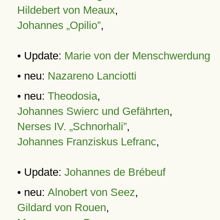
Hildebert von Meaux
,
Johannes „Opilio”
,
• Update:
Marie von der Menschwerdung
• neu:
Nazareno Lanciotti
• neu:
Theodosia
,
Johannes Swierc und Gefährten
,
Nerses IV. „Schnorhali”
,
Johannes Franziskus Lefranc
,
• Update:
Johannes de Brébeuf
• neu:
Alnobert von Seez
,
Gildard von Rouen
,