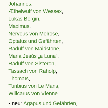
Johannes
,
Æthelwulf von Wessex
,
Lukas Bergin
,
Maximus
,
Nerveus von Melrose
,
Optatus und Gefährten
,
Radulf von Maidstone
,
Maria Jesús „a Luna”
,
Radulf von Sisteron
,
Tassach von Raholp
,
Thomaïs
,
Turibius von Le Mans
,
Wilicarus von Vienne
• neu:
Agapus und Gefährten
,