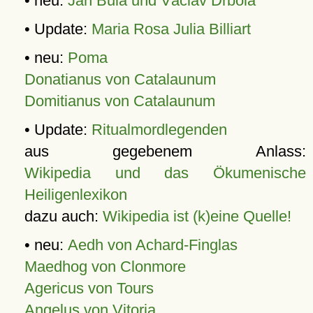
• neu:
Jan Bula und Václav Drbola
• Update:
Maria Rosa Julia Billiart
• neu:
Poma
Donatianus von Catalaunum
Domitianus von Catalaunum
• Update:
Ritualmordlegenden
aus gegebenem Anlass:
Wikipedia und das Ökumenische
Heiligenlexikon
dazu auch:
Wikipedia ist (k)eine Quelle!
• neu:
Aedh von Achard-Finglas
Maedhog von Clonmore
Agericus von Tours
Angelus von Vitoria