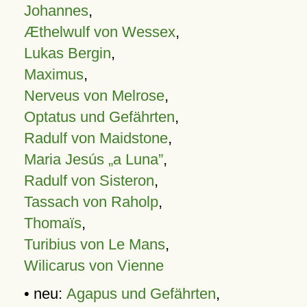
Johannes
,
Æthelwulf von Wessex
,
Lukas Bergin
,
Maximus
,
Nerveus von Melrose
,
Optatus und Gefährten
,
Radulf von Maidstone
,
Maria Jesús „a Luna”
,
Radulf von Sisteron
,
Tassach von Raholp
,
Thomaïs
,
Turibius von Le Mans
,
Wilicarus von Vienne
• neu:
Agapus und Gefährten
,