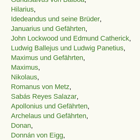
Hilarius
,
Idedeandus und seine Brüder
,
Januarius und Gefährten
,
John Lockwood und Edmund Catherick
,
Ludwig Ballejus und Ludwig Panetius
,
Maximus und Gefährten
,
Maximus
,
Nikolaus
,
Romanus von Metz
,
Sabás Reyes Salazar
,
Apollonius und Gefährten
,
Archelaus und Gefährten
,
Donan
,
Donnán von Eigg
,