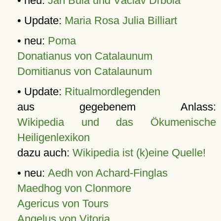
• neu:
Jan Bula und Václav Drbola
• Update:
Maria Rosa Julia Billiart
• neu:
Poma
Donatianus von Catalaunum
Domitianus von Catalaunum
• Update:
Ritualmordlegenden
aus gegebenem Anlass:
Wikipedia und das Ökumenische
Heiligenlexikon
dazu auch:
Wikipedia ist (k)eine Quelle!
• neu:
Aedh von Achard-Finglas
Maedhog von Clonmore
Agericus von Tours
Angelus von Vitoria