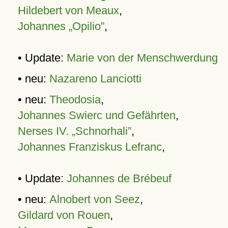
Hildebert von Meaux
,
Johannes „Opilio”
,
• Update:
Marie von der Menschwerdung
• neu:
Nazareno Lanciotti
• neu:
Theodosia
,
Johannes Swierc und Gefährten
,
Nerses IV. „Schnorhali”
,
Johannes Franziskus Lefranc
,
• Update:
Johannes de Brébeuf
• neu:
Alnobert von Seez
,
Gildard von Rouen
,