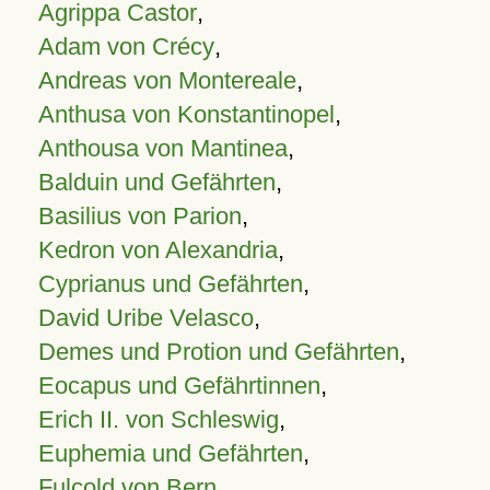
Agrippa Castor
,
Adam von Crécy
,
Andreas von Montereale
,
Anthusa von Konstantinopel
,
Anthousa von Mantinea
,
Balduin und Gefährten
,
Basilius von Parion
,
Kedron von Alexandria
,
Cyprianus und Gefährten
,
David Uribe Velasco
,
Demes und Protion und Gefährten
,
Eocapus und Gefährtinnen
,
Erich II. von Schleswig
,
Euphemia und Gefährten
,
Fulcold von Bern
,