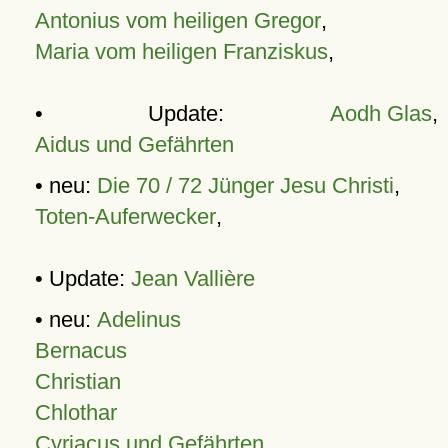
Antonius vom heiligen Gregor
,
Maria vom heiligen Franziskus
,
• Update:
Aodh Glas
,
Aidus und Gefährten
• neu:
Die 70 / 72 Jünger Jesu Christi
,
Toten-Auferwecker
,
• Update:
Jean Vallière
• neu:
Adelinus
Bernacus
Christian
Chlothar
Cyriacus und Gefährten