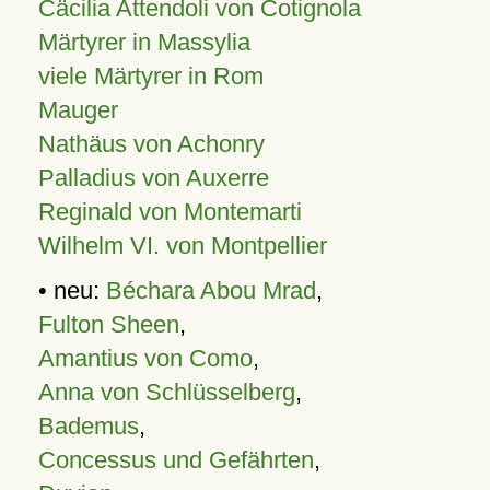
Cäcilia Attendoli von Cotignola
Märtyrer in Massylia
viele Märtyrer in Rom
Mauger
Nathäus von Achonry
Palladius von Auxerre
Reginald von Montemarti
Wilhelm VI. von Montpellier
• neu:
Béchara Abou Mrad
,
Fulton Sheen
,
Amantius von Como
,
Anna von Schlüsselberg
,
Bademus
,
Concessus und Gefährten
,