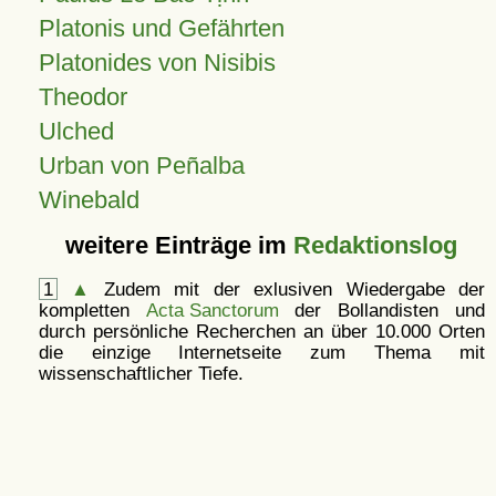
Platonis und Gefährten
Platonides von Nisibis
Theodor
Ulched
Urban von Peñalba
Winebald
weitere Einträge im
Redaktionslog
1
▲
Zudem mit der exlusiven Wiedergabe der
kompletten
Acta Sanctorum
der Bollandisten und
durch persönliche Recherchen an über 10.000 Orten
die einzige Internetseite zum Thema mit
wissenschaftlicher Tiefe.