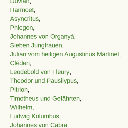
Duvian
,
Harmoët
,
Asyncritus
,
Phlegon
,
Johannes von Organyà
,
Sieben Jungfrauen
,
Julian vom heiligen Augustinus Martinet
,
Cléden
,
Leodebold von Fleury
,
Theodor und Pausilypus
,
Pitrion
,
Timotheus und Gefährten
,
Wilhelm
,
Ludwig Kolumbus
,
Johannes von Cabra
,