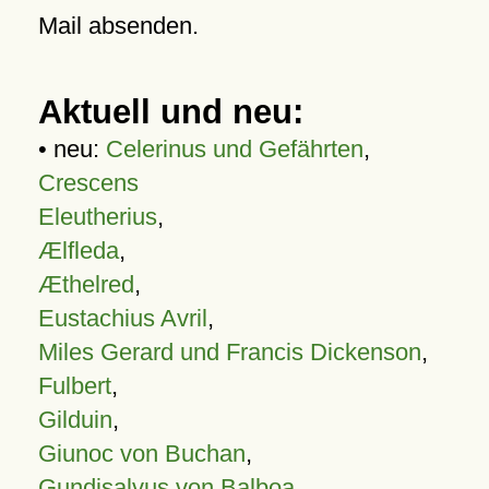
Mail absenden.
Aktuell und neu:
• neu:
Celerinus und Gefährten
,
Crescens
Eleutherius
,
Ælfleda
,
Æthelred
,
Eustachius Avril
,
Miles Gerard und Francis Dickenson
,
Fulbert
,
Gilduin
,
Giunoc von Buchan
,
Gundisalvus von Balboa
,