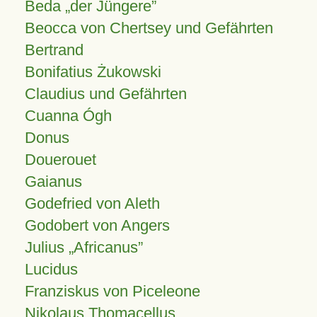
Beda „der Jüngere”
Beocca von Chertsey und Gefährten
Bertrand
Bonifatius Żukowski
Claudius und Gefährten
Cuanna Ógh
Donus
Douerouet
Gaianus
Godefried von Aleth
Godobert von Angers
Julius
Africanus
Lucidus
Franziskus von Piceleone
Nikolaus Thomacellus