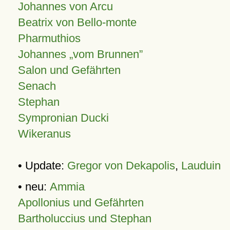
Johannes von Arcu
Beatrix von Bello-monte
Pharmuthios
Johannes
vom Brunnen
Salon und Gefährten
Senach
Stephan
Sympronian Ducki
Wikeranus
• Update:
Gregor von Dekapolis
,
Lauduin
• neu:
Ammia
Apollonius und Gefährten
Bartholuccius und Stephan