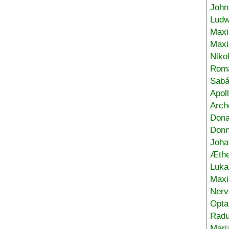
John
Ludw
Maxi
Max
Niko
Roma
Sabá
Apol
Arch
Don
Donn
Joha
Æthe
Luka
Max
Nerv
Opta
Radu
Mari