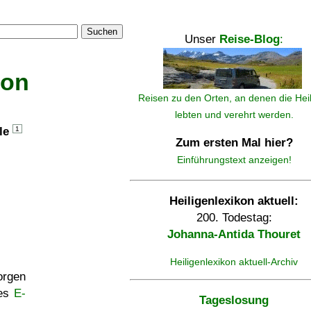
Suchen
Unser
Reise-Blog
:
kon
Reisen zu den Orten, an denen die Hei
lebten und verehrt werden.
lle
1
Zum ersten Mal hier?
Einführungstext anzeigen!
Heiligenlexikon aktuell:
200. Todestag:
Johanna-Antida Thouret
Heiligenlexikon aktuell-Archiv
rgen
ses
E-
Tageslosung