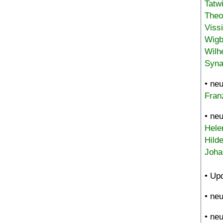
Tatw
Theo
Viss
Wigb
Wilh
Syna
• ne
Fran
• ne
Hele
Hild
Joha
• Up
• ne
• ne