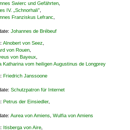
nnes Swierc und Gefährten
,
es IV. „Schnorhali”
,
nnes Franziskus Lefranc
,
date:
Johannes de Brébeuf
u:
Alnobert von Seez
,
ard von Rouen
,
eus von Bayeux
,
a Katharina vom heiligen Augustinus de Longprey
u:
Friedrich Janssoone
date:
Schutzpatron für Internet
u:
Petrus der Einsiedler
,
date:
Aurea von Amiens
,
Wulfia von Amiens
u:
Itisberga von Aire
,