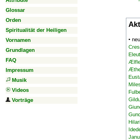
Attribute
Glossar
Orden
Akt
Spiritualität der Heiligen
• ne
Vornamen
Cres
Grundlagen
Eleu
FAQ
Ælfl
Æthe
Impressum
Eust
Musik
Mile
Videos
Fulb
Gild
Vorträge
Giun
Gund
Hilar
Ided
Janu