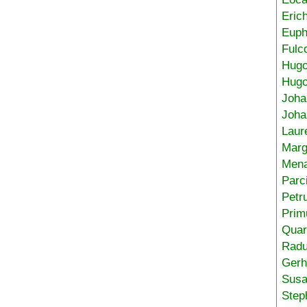
Eric
Euph
Fulc
Hug
Hugo
Joha
Joha
Laur
Marg
Mena
Parc
Petr
Prim
Quar
Radu
Gerh
Sus
Step