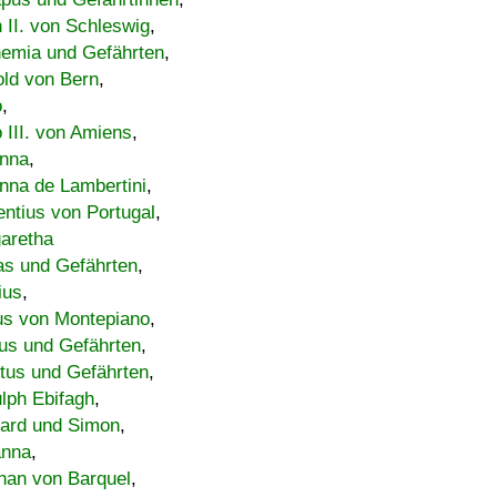
h II. von Schleswig
,
emia und Gefährten
,
old von Bern
,
o
,
 III. von Amiens
,
nna
,
nna de Lambertini
,
entius von Portugal
,
aretha
s und Gefährten
,
ius
,
us von Montepiano
,
us und Gefährten
,
tus und Gefährten
,
lph Ebifagh
,
ard und Simon
,
anna
,
han von Barquel
,