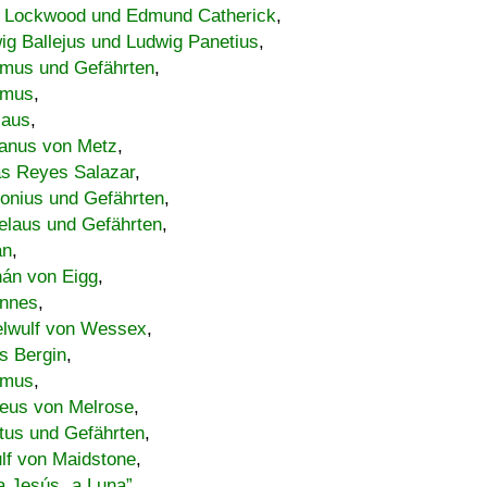
 Lockwood und Edmund Catherick
,
ig Ballejus und Ludwig Panetius
,
mus und Gefährten
,
imus
,
laus
,
nus von Metz
,
s Reyes Salazar
,
lonius und Gefährten
,
elaus und Gefährten
,
an
,
án von Eigg
,
nnes
,
lwulf von Wessex
,
s Bergin
,
imus
,
eus von Melrose
,
tus und Gefährten
,
lf von Maidstone
,
a Jesús „a Luna”
,