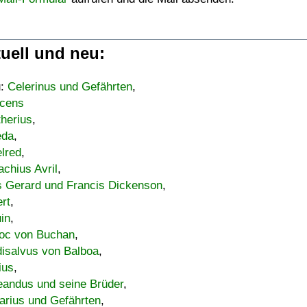
uell und neu:
u:
Celerinus und Gefährten
,
cens
therius
,
eda
,
lred
,
achius Avril
,
s Gerard und Francis Dickenson
,
ert
,
uin
,
oc von Buchan
,
isalvus von Balboa
,
ius
,
eandus und seine Brüder
,
arius und Gefährten
,