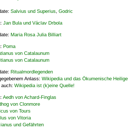
date:
Salvius und Superius
,
Godric
u:
Jan Bula und Václav Drbola
date:
Maria Rosa Julia Billiart
u:
Poma
tianus von Catalaunum
tianus von Catalaunum
date:
Ritualmordlegenden
gegebenem Anlass:
Wikipedia und das Ökumenische Heilige
 auch:
Wikipedia ist (k)eine Quelle!
u:
Aedh von Achard-Finglas
hog von Clonmore
icus von Tours
lus von Vitoria
ianus und Gefährten