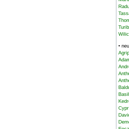
Radu
Tass
Tho
Turi
Wili
• ne
Agri
Adam
Andr
Anth
Anth
Bald
Basi
Kedr
Cypr
Davi
Deme
Eoca