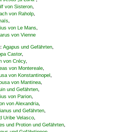
lf von Sisteron
,
ach von Raholp
,
maïs
,
bius von Le Mans
,
carus von Vienne
u:
Agapus und Gefährten
,
ppa Castor
,
 von Crécy
,
eas von Montereale
,
usa von Konstantinopel
,
ousa von Mantinea
,
uin und Gefährten
,
lius von Parion
,
on von Alexandria
,
ianus und Gefährten
,
d Uribe Velasco
,
s und Protion und Gefährten
,
pus und Gefährtinnen
,