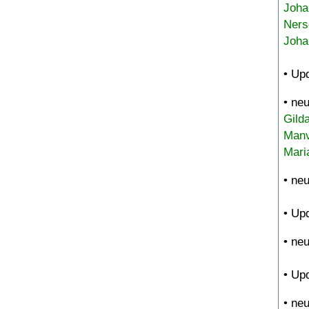
Joha
Ners
Joha
• Up
• ne
Gild
Manv
Mari
• ne
• Up
• ne
• Up
• ne