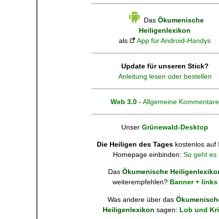
Das
Ökumenische
Heiligenlexikon
als
App für Android-Handys
Update für unseren Stick?
Anleitung lesen oder bestellen
Web 3.0
-
Allgemeine Kommentare
Unser
Grünewald-Desktop
Die Heiligen des Tages
kostenlos auf 
Homepage einbinden:
So geht es
Das
Ökumenische Heiligenlexiko
weiterempfehlen?
Banner + links
Was andere über das
Ökumenisch
Heiligenlexikon
sagen:
Lob und Kri