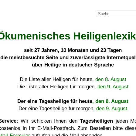
Ökumenisches Heiligenlexi
seit
27 Jahren, 10 Monaten und 23 Tagen
die meistbesuchte Seite und zuverlässigste Internetque
über Heilige in deutscher Sprache
Die Liste aller Heiligen für heute,
den 8. August
Die Liste aller Heiligen für morgen,
den 9. August
Der eine Tagesheilige für heute
, den 8. August
Der eine Tagesheilige für morgen
, den 9. August
Service:
Wir schicken Ihnen den
Tagesheiligen
jeden Mo
kostenlos in Ihr E-Mail-Postfach. Zum Bestellen bitte die
Mail-Formular
aufrufen und die Mail absenden.