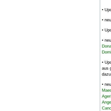
• Up
• ne
• Up
• ne
Dona
Domi
• Up
aus 
dazu
• ne
Maed
Ager
Ange
Canc