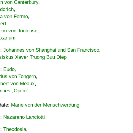
in von Canterbury
,
dorich
,
ia von Fermo
,
ert
,
elm von Toulouse
,
xarium
u:
Johannes von Shanghai und San Francisco
,
ziskus Xaver Truong Buu Diep
u:
Eudo
,
rius von Tongern
,
ebert von Meaux
,
nnes „Opilio”
,
date:
Marie von der Menschwerdung
u:
Nazareno Lanciotti
u:
Theodosia
,