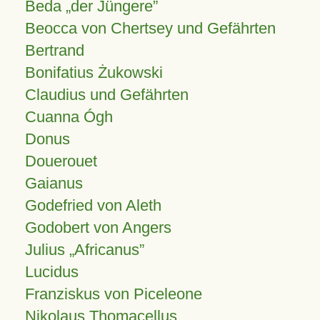
Beda „der Jüngere”
Beocca von Chertsey und Gefährten
Bertrand
Bonifatius Żukowski
Claudius und Gefährten
Cuanna Ógh
Donus
Douerouet
Gaianus
Godefried von Aleth
Godobert von Angers
Julius
Africanus
Lucidus
Franziskus von Piceleone
Nikolaus Thomacellus