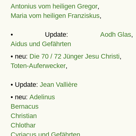
Antonius vom heiligen Gregor
,
Maria vom heiligen Franziskus
,
• Update:
Aodh Glas
,
Aidus und Gefährten
• neu:
Die 70 / 72 Jünger Jesu Christi
,
Toten-Auferwecker
,
• Update:
Jean Vallière
• neu:
Adelinus
Bernacus
Christian
Chlothar
Cyriacus und Gefährten