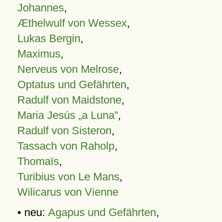
Johannes
,
Æthelwulf von Wessex
,
Lukas Bergin
,
Maximus
,
Nerveus von Melrose
,
Optatus und Gefährten
,
Radulf von Maidstone
,
Maria Jesús „a Luna”
,
Radulf von Sisteron
,
Tassach von Raholp
,
Thomaïs
,
Turibius von Le Mans
,
Wilicarus von Vienne
• neu:
Agapus und Gefährten
,