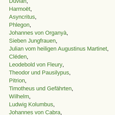
Duvian
,
Harmoët
,
Asyncritus
,
Phlegon
,
Johannes von Organyà
,
Sieben Jungfrauen
,
Julian vom heiligen Augustinus Martinet
,
Cléden
,
Leodebold von Fleury
,
Theodor und Pausilypus
,
Pitrion
,
Timotheus und Gefährten
,
Wilhelm
,
Ludwig Kolumbus
,
Johannes von Cabra
,