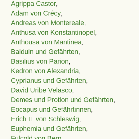
Agrippa Castor
,
Adam von Crécy
,
Andreas von Montereale
,
Anthusa von Konstantinopel
,
Anthousa von Mantinea
,
Balduin und Gefährten
,
Basilius von Parion
,
Kedron von Alexandria
,
Cyprianus und Gefährten
,
David Uribe Velasco
,
Demes und Protion und Gefährten
,
Eocapus und Gefährtinnen
,
Erich II. von Schleswig
,
Euphemia und Gefährten
,
Fulcold von Bern
,