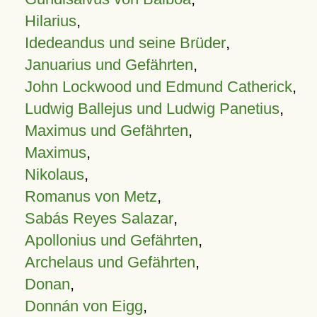
Hilarius
,
Idedeandus und seine Brüder
,
Januarius und Gefährten
,
John Lockwood und Edmund Catherick
,
Ludwig Ballejus und Ludwig Panetius
,
Maximus und Gefährten
,
Maximus
,
Nikolaus
,
Romanus von Metz
,
Sabás Reyes Salazar
,
Apollonius und Gefährten
,
Archelaus und Gefährten
,
Donan
,
Donnán von Eigg
,