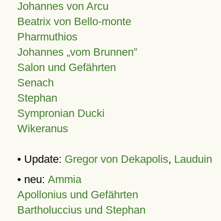
Johannes von Arcu
Beatrix von Bello-monte
Pharmuthios
Johannes
vom Brunnen
Salon und Gefährten
Senach
Stephan
Sympronian Ducki
Wikeranus
• Update:
Gregor von Dekapolis
,
Lauduin
• neu:
Ammia
Apollonius und Gefährten
Bartholuccius und Stephan