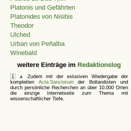
Platonis und Gefährten
Platonides von Nisibis
Theodor
Ulched
Urban von Peñalba
Winebald
weitere Einträge im
Redaktionslog
1
▲
Zudem mit der exlusiven Wiedergabe der
kompletten
Acta Sanctorum
der Bollandisten und
durch persönliche Recherchen an über 10.000 Orten
die einzige Internetseite zum Thema mit
wissenschaftlicher Tiefe.