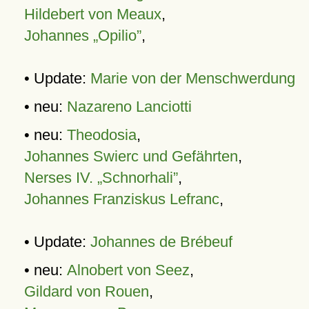
Hildebert von Meaux
,
Johannes „Opilio”
,
• Update:
Marie von der Menschwerdung
• neu:
Nazareno Lanciotti
• neu:
Theodosia
,
Johannes Swierc und Gefährten
,
Nerses IV. „Schnorhali”
,
Johannes Franziskus Lefranc
,
• Update:
Johannes de Brébeuf
• neu:
Alnobert von Seez
,
Gildard von Rouen
,