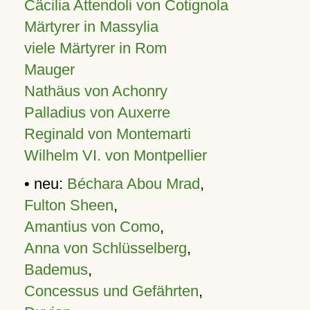
Cäcilia Attendoli von Cotignola
Märtyrer in Massylia
viele Märtyrer in Rom
Mauger
Nathäus von Achonry
Palladius von Auxerre
Reginald von Montemarti
Wilhelm VI. von Montpellier
• neu:
Béchara Abou Mrad
,
Fulton Sheen
,
Amantius von Como
,
Anna von Schlüsselberg
,
Bademus
,
Concessus und Gefährten
,