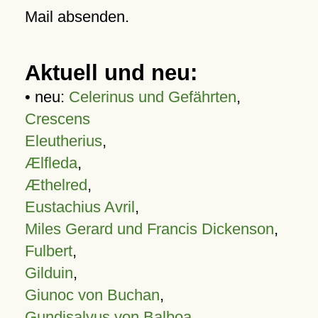
Mail absenden.
Aktuell und neu:
• neu:
Celerinus und Gefährten
,
Crescens
Eleutherius
,
Ælfleda
,
Æthelred
,
Eustachius Avril
,
Miles Gerard und Francis Dickenson
,
Fulbert
,
Gilduin
,
Giunoc von Buchan
,
Gundisalvus von Balboa
,