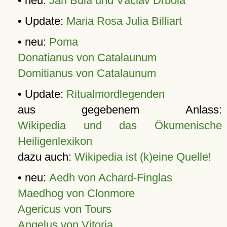
• neu:
Jan Bula und Václav Drbola
• Update:
Maria Rosa Julia Billiart
• neu:
Poma
Donatianus von Catalaunum
Domitianus von Catalaunum
• Update:
Ritualmordlegenden
aus gegebenem Anlass:
Wikipedia und das Ökumenische
Heiligenlexikon
dazu auch:
Wikipedia ist (k)eine Quelle!
• neu:
Aedh von Achard-Finglas
Maedhog von Clonmore
Agericus von Tours
Angelus von Vitoria