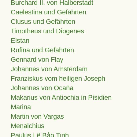
Burchard II. von Halberstadt
Caelestina und Gefährten
Clusus und Gefährten
Timotheus und Diogenes
Elstan
Rufina und Gefährten
Gennard von Flay
Johannes von Amsterdam
Franziskus vom heiligen Joseph
Johannes von Ocaña
Makarius von Antiochia in Pisidien
Marina
Martin von Vargas
Menalchius
Paulus Lê Bảo Tịnh