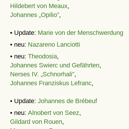
Hildebert von Meaux
,
Johannes „Opilio”
,
• Update:
Marie von der Menschwerdung
• neu:
Nazareno Lanciotti
• neu:
Theodosia
,
Johannes Swierc und Gefährten
,
Nerses IV. „Schnorhali”
,
Johannes Franziskus Lefranc
,
• Update:
Johannes de Brébeuf
• neu:
Alnobert von Seez
,
Gildard von Rouen
,