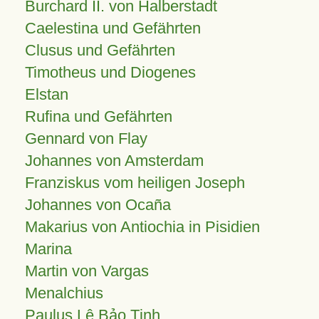
Burchard II. von Halberstadt
Caelestina und Gefährten
Clusus und Gefährten
Timotheus und Diogenes
Elstan
Rufina und Gefährten
Gennard von Flay
Johannes von Amsterdam
Franziskus vom heiligen Joseph
Johannes von Ocaña
Makarius von Antiochia in Pisidien
Marina
Martin von Vargas
Menalchius
Paulus Lê Bảo Tịnh