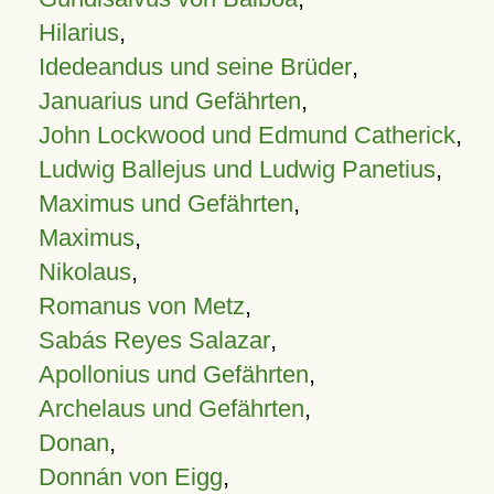
Hilarius
,
Idedeandus und seine Brüder
,
Januarius und Gefährten
,
John Lockwood und Edmund Catherick
,
Ludwig Ballejus und Ludwig Panetius
,
Maximus und Gefährten
,
Maximus
,
Nikolaus
,
Romanus von Metz
,
Sabás Reyes Salazar
,
Apollonius und Gefährten
,
Archelaus und Gefährten
,
Donan
,
Donnán von Eigg
,