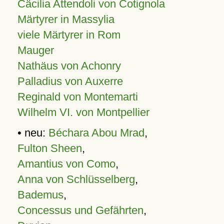
Cäcilia Attendoli von Cotignola
Märtyrer in Massylia
viele Märtyrer in Rom
Mauger
Nathäus von Achonry
Palladius von Auxerre
Reginald von Montemarti
Wilhelm VI. von Montpellier
• neu:
Béchara Abou Mrad
,
Fulton Sheen
,
Amantius von Como
,
Anna von Schlüsselberg
,
Bademus
,
Concessus und Gefährten
,