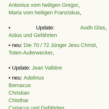
Antonius vom heiligen Gregor
,
Maria vom heiligen Franziskus
,
• Update:
Aodh Glas
,
Aidus und Gefährten
• neu:
Die 70 / 72 Jünger Jesu Christi
,
Toten-Auferwecker
,
• Update:
Jean Vallière
• neu:
Adelinus
Bernacus
Christian
Chlothar
Cyriacus und Gefährten