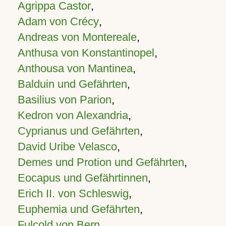
Agrippa Castor
,
Adam von Crécy
,
Andreas von Montereale
,
Anthusa von Konstantinopel
,
Anthousa von Mantinea
,
Balduin und Gefährten
,
Basilius von Parion
,
Kedron von Alexandria
,
Cyprianus und Gefährten
,
David Uribe Velasco
,
Demes und Protion und Gefährten
,
Eocapus und Gefährtinnen
,
Erich II. von Schleswig
,
Euphemia und Gefährten
,
Fulcold von Bern
,