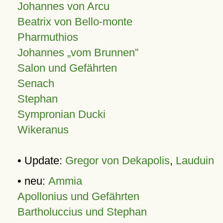
Johannes von Arcu
Beatrix von Bello-monte
Pharmuthios
Johannes
vom Brunnen
Salon und Gefährten
Senach
Stephan
Sympronian Ducki
Wikeranus
• Update:
Gregor von Dekapolis
,
Lauduin
• neu:
Ammia
Apollonius und Gefährten
Bartholuccius und Stephan