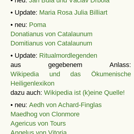
• neu:
Jan Bula und Václav Drbola
• Update:
Maria Rosa Julia Billiart
• neu:
Poma
Donatianus von Catalaunum
Domitianus von Catalaunum
• Update:
Ritualmordlegenden
aus gegebenem Anlass:
Wikipedia und das Ökumenische
Heiligenlexikon
dazu auch:
Wikipedia ist (k)eine Quelle!
• neu:
Aedh von Achard-Finglas
Maedhog von Clonmore
Agericus von Tours
Angelus von Vitoria