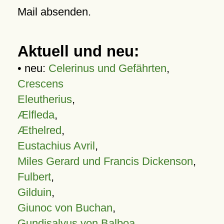
Mail absenden.
Aktuell und neu:
• neu:
Celerinus und Gefährten
,
Crescens
Eleutherius
,
Ælfleda
,
Æthelred
,
Eustachius Avril
,
Miles Gerard und Francis Dickenson
,
Fulbert
,
Gilduin
,
Giunoc von Buchan
,
Gundisalvus von Balboa
,