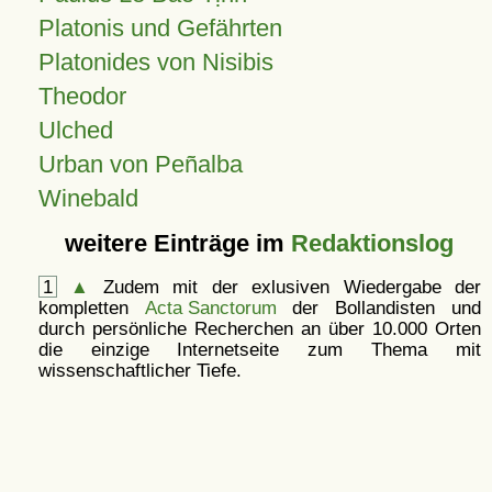
Platonis und Gefährten
Platonides von Nisibis
Theodor
Ulched
Urban von Peñalba
Winebald
weitere Einträge im
Redaktionslog
1
▲
Zudem mit der exlusiven Wiedergabe der
kompletten
Acta Sanctorum
der Bollandisten und
durch persönliche Recherchen an über 10.000 Orten
die einzige Internetseite zum Thema mit
wissenschaftlicher Tiefe.