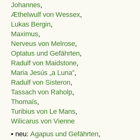
Johannes
,
Æthelwulf von Wessex
,
Lukas Bergin
,
Maximus
,
Nerveus von Melrose
,
Optatus und Gefährten
,
Radulf von Maidstone
,
Maria Jesús „a Luna”
,
Radulf von Sisteron
,
Tassach von Raholp
,
Thomaïs
,
Turibius von Le Mans
,
Wilicarus von Vienne
• neu:
Agapus und Gefährten
,