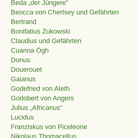
Beda „der Jüngere”
Beocca von Chertsey und Gefährten
Bertrand
Bonifatius Żukowski
Claudius und Gefährten
Cuanna Ógh
Donus
Douerouet
Gaianus
Godefried von Aleth
Godobert von Angers
Julius
Africanus
Lucidus
Franziskus von Piceleone
Nikolaus Thomacellus