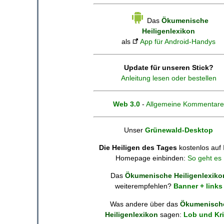
Das
Ökumenische
Heiligenlexikon
als
App für Android-Handys
Update für unseren Stick?
Anleitung lesen oder bestellen
Web 3.0
-
Allgemeine Kommentare
Unser
Grünewald-Desktop
Die Heiligen des Tages
kostenlos auf 
Homepage einbinden:
So geht es
Das
Ökumenische Heiligenlexiko
weiterempfehlen?
Banner + links
Was andere über das
Ökumenisch
Heiligenlexikon
sagen:
Lob und Kri