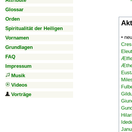
Attribute
Glossar
Orden
Akt
Spiritualität der Heiligen
• ne
Vornamen
Cres
Grundlagen
Eleu
FAQ
Ælfl
Æthe
Impressum
Eust
Musik
Mile
Videos
Fulb
Gild
Vorträge
Giun
Gund
Hilar
Ided
Janu