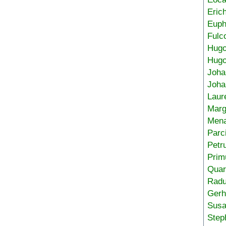
Eric
Euph
Fulc
Hug
Hugo
Joha
Joha
Laur
Marg
Mena
Parc
Petr
Prim
Quar
Radu
Gerh
Sus
Step