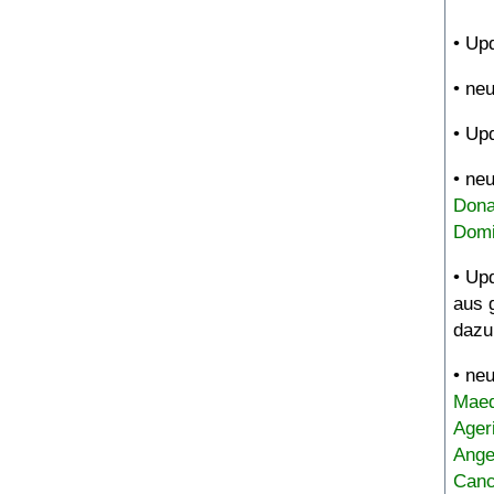
• Up
• ne
• Up
• ne
Dona
Domi
• Up
aus 
dazu
• ne
Maed
Ager
Ange
Canc