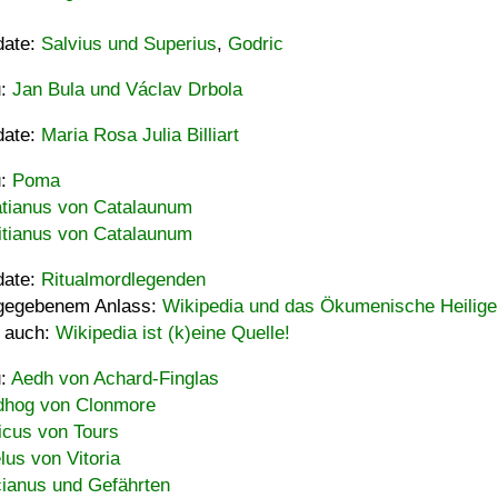
date:
Salvius und Superius
,
Godric
u:
Jan Bula und Václav Drbola
date:
Maria Rosa Julia Billiart
u:
Poma
tianus von Catalaunum
tianus von Catalaunum
date:
Ritualmordlegenden
gegebenem Anlass:
Wikipedia und das Ökumenische Heilige
 auch:
Wikipedia ist (k)eine Quelle!
u:
Aedh von Achard-Finglas
hog von Clonmore
icus von Tours
lus von Vitoria
ianus und Gefährten