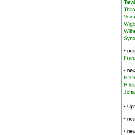
Tatw
Theo
Viss
Wigb
Wilh
Syna
• ne
Fran
• ne
Hele
Hild
Joha
• Up
• ne
• ne