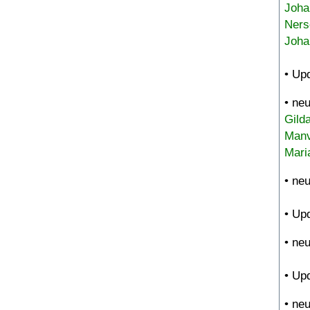
Joha
Ners
Joha
• Up
• ne
Gild
Manv
Mari
• ne
• Up
• ne
• Up
• ne