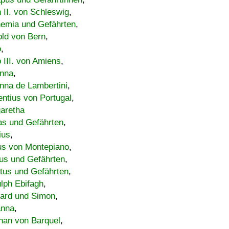
h II. von Schleswig
,
emia und Gefährten
,
old von Bern
,
o
,
 III. von Amiens
,
nna
,
nna de Lambertini
,
entius von Portugal
,
aretha
s und Gefährten
,
ius
,
us von Montepiano
,
us und Gefährten
,
tus und Gefährten
,
lph Ebifagh
,
ard und Simon
,
anna
,
han von Barquel
,