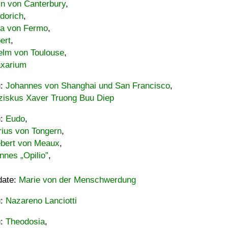
in von Canterbury
,
dorich
,
ia von Fermo
,
ert
,
elm von Toulouse
,
xarium
u:
Johannes von Shanghai und San Francisco
,
ziskus Xaver Truong Buu Diep
u:
Eudo
,
rius von Tongern
,
ebert von Meaux
,
nnes „Opilio”
,
date:
Marie von der Menschwerdung
u:
Nazareno Lanciotti
u:
Theodosia
,