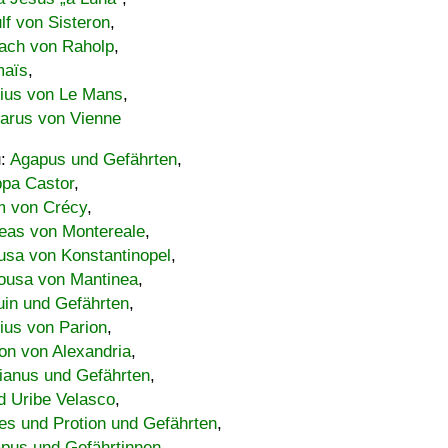
lf von Sisteron
,
ach von Raholp
,
maïs
,
bius von Le Mans
,
carus von Vienne
u:
Agapus und Gefährten
,
ppa Castor
,
 von Crécy
,
eas von Montereale
,
usa von Konstantinopel
,
ousa von Mantinea
,
uin und Gefährten
,
lius von Parion
,
on von Alexandria
,
ianus und Gefährten
,
d Uribe Velasco
,
s und Protion und Gefährten
,
pus und Gefährtinnen
,