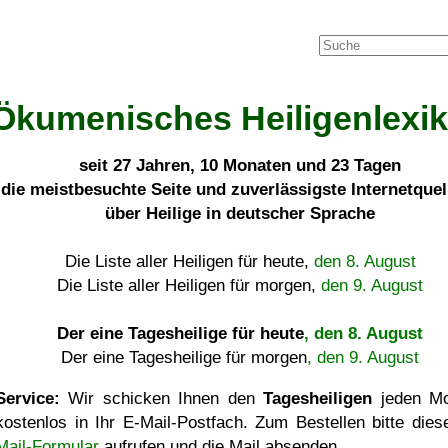
Ökumenisches Heiligenlexi
seit
27 Jahren, 10 Monaten und 23 Tagen
die meistbesuchte Seite und zuverlässigste Internetque
über Heilige in deutscher Sprache
Die Liste aller Heiligen für heute,
den 8. August
Die Liste aller Heiligen für morgen,
den 9. August
Der eine Tagesheilige für heute
, den 8. August
Der eine Tagesheilige für morgen
, den 9. August
Service:
Wir schicken Ihnen den
Tagesheiligen
jeden Mo
kostenlos in Ihr E-Mail-Postfach. Zum Bestellen bitte die
Mail-Formular
aufrufen und die Mail absenden.