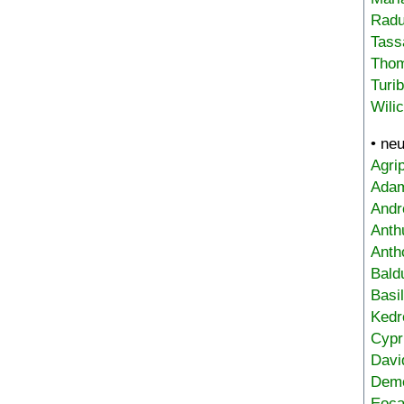
Radu
Tass
Tho
Turi
Wili
• ne
Agri
Adam
Andr
Anth
Anth
Bald
Basi
Kedr
Cypr
Davi
Deme
Eoca