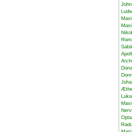
John
Ludw
Maxi
Max
Niko
Roma
Sabá
Apol
Arch
Don
Donn
Joha
Æthe
Luka
Max
Nerv
Opta
Radu
Mari