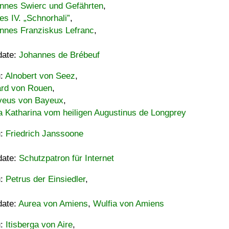
nnes Swierc und Gefährten
,
es IV. „Schnorhali”
,
nnes Franziskus Lefranc
,
date:
Johannes de Brébeuf
u:
Alnobert von Seez
,
ard von Rouen
,
eus von Bayeux
,
a Katharina vom heiligen Augustinus de Longprey
u:
Friedrich Janssoone
date:
Schutzpatron für Internet
u:
Petrus der Einsiedler
,
date:
Aurea von Amiens
,
Wulfia von Amiens
u:
Itisberga von Aire
,