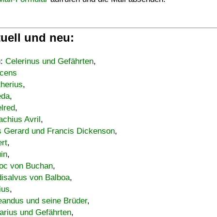
uell und neu:
u:
Celerinus und Gefährten
,
cens
therius
,
eda
,
lred
,
achius Avril
,
s Gerard und Francis Dickenson
,
ert
,
uin
,
oc von Buchan
,
isalvus von Balboa
,
ius
,
eandus und seine Brüder
,
arius und Gefährten
,