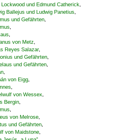
 Lockwood und Edmund Catherick
,
ig Ballejus und Ludwig Panetius
,
mus und Gefährten
,
imus
,
laus
,
nus von Metz
,
s Reyes Salazar
,
lonius und Gefährten
,
elaus und Gefährten
,
an
,
án von Eigg
,
nnes
,
lwulf von Wessex
,
s Bergin
,
imus
,
eus von Melrose
,
tus und Gefährten
,
lf von Maidstone
,
a Jesús „a Luna”
,