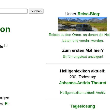
Suchen
Unser
Reise-Blog
:
kon
Reisen zu den Orten, an denen die Hei
lebten und verehrt werden.
lle
1
Zum ersten Mal hier?
Einführungstext anzeigen!
Heiligenlexikon aktuell:
200. Todestag:
Johanna-Antida Thouret
Heiligenlexikon aktuell-Archiv
rgen
ses
E-
Tageslosung