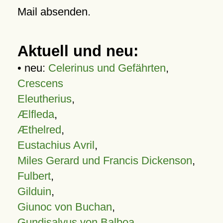
Mail absenden.
Aktuell und neu:
• neu:
Celerinus und Gefährten
,
Crescens
Eleutherius
,
Ælfleda
,
Æthelred
,
Eustachius Avril
,
Miles Gerard und Francis Dickenson
,
Fulbert
,
Gilduin
,
Giunoc von Buchan
,
Gundisalvus von Balboa
,