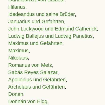
Hilarius
,
Idedeandus und seine Brüder
,
Januarius und Gefährten
,
John Lockwood und Edmund Catherick
,
Ludwig Ballejus und Ludwig Panetius
,
Maximus und Gefährten
,
Maximus
,
Nikolaus
,
Romanus von Metz
,
Sabás Reyes Salazar
,
Apollonius und Gefährten
,
Archelaus und Gefährten
,
Donan
,
Donnán von Eigg
,