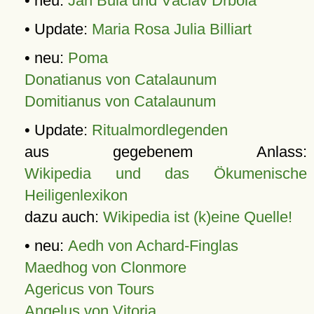
• neu:
Jan Bula und Václav Drbola
• Update:
Maria Rosa Julia Billiart
• neu:
Poma
Donatianus von Catalaunum
Domitianus von Catalaunum
• Update:
Ritualmordlegenden
aus gegebenem Anlass:
Wikipedia und das Ökumenische
Heiligenlexikon
dazu auch:
Wikipedia ist (k)eine Quelle!
• neu:
Aedh von Achard-Finglas
Maedhog von Clonmore
Agericus von Tours
Angelus von Vitoria