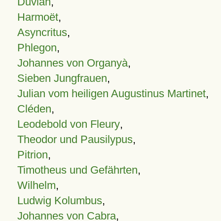
Duvian
,
Harmoët
,
Asyncritus
,
Phlegon
,
Johannes von Organyà
,
Sieben Jungfrauen
,
Julian vom heiligen Augustinus Martinet
,
Cléden
,
Leodebold von Fleury
,
Theodor und Pausilypus
,
Pitrion
,
Timotheus und Gefährten
,
Wilhelm
,
Ludwig Kolumbus
,
Johannes von Cabra
,