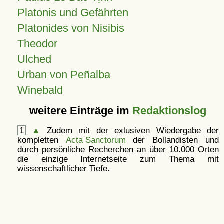
Platonis und Gefährten
Platonides von Nisibis
Theodor
Ulched
Urban von Peñalba
Winebald
weitere Einträge im
Redaktionslog
1
▲
Zudem mit der exlusiven Wiedergabe der
kompletten
Acta Sanctorum
der Bollandisten und
durch persönliche Recherchen an über 10.000 Orten
die einzige Internetseite zum Thema mit
wissenschaftlicher Tiefe.