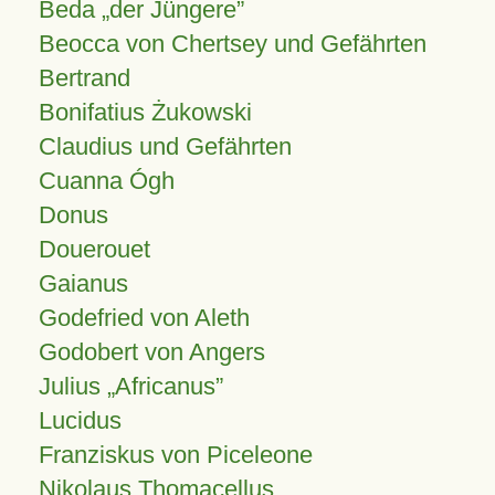
Beda „der Jüngere”
Beocca von Chertsey und Gefährten
Bertrand
Bonifatius Żukowski
Claudius und Gefährten
Cuanna Ógh
Donus
Douerouet
Gaianus
Godefried von Aleth
Godobert von Angers
Julius
Africanus
Lucidus
Franziskus von Piceleone
Nikolaus Thomacellus