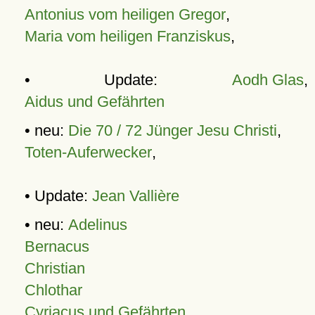
Antonius vom heiligen Gregor
,
Maria vom heiligen Franziskus
,
• Update:
Aodh Glas
,
Aidus und Gefährten
• neu:
Die 70 / 72 Jünger Jesu Christi
,
Toten-Auferwecker
,
• Update:
Jean Vallière
• neu:
Adelinus
Bernacus
Christian
Chlothar
Cyriacus und Gefährten