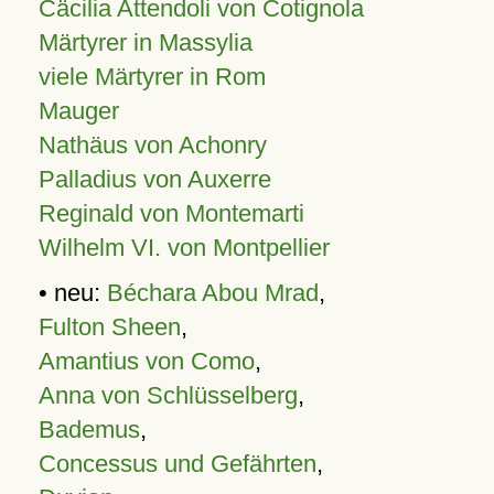
Cäcilia Attendoli von Cotignola
Märtyrer in Massylia
viele Märtyrer in Rom
Mauger
Nathäus von Achonry
Palladius von Auxerre
Reginald von Montemarti
Wilhelm VI. von Montpellier
• neu:
Béchara Abou Mrad
,
Fulton Sheen
,
Amantius von Como
,
Anna von Schlüsselberg
,
Bademus
,
Concessus und Gefährten
,