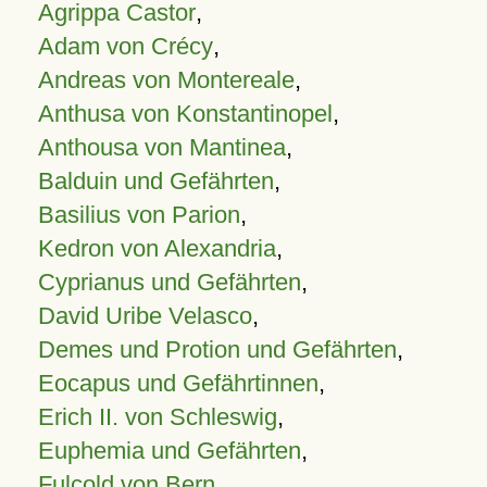
Agrippa Castor
,
Adam von Crécy
,
Andreas von Montereale
,
Anthusa von Konstantinopel
,
Anthousa von Mantinea
,
Balduin und Gefährten
,
Basilius von Parion
,
Kedron von Alexandria
,
Cyprianus und Gefährten
,
David Uribe Velasco
,
Demes und Protion und Gefährten
,
Eocapus und Gefährtinnen
,
Erich II. von Schleswig
,
Euphemia und Gefährten
,
Fulcold von Bern
,