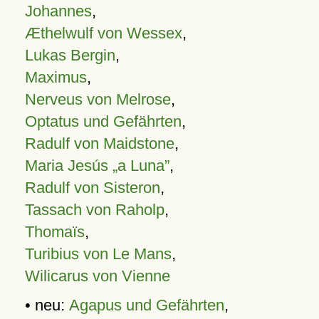
Johannes
,
Æthelwulf von Wessex
,
Lukas Bergin
,
Maximus
,
Nerveus von Melrose
,
Optatus und Gefährten
,
Radulf von Maidstone
,
Maria Jesús „a Luna”
,
Radulf von Sisteron
,
Tassach von Raholp
,
Thomaïs
,
Turibius von Le Mans
,
Wilicarus von Vienne
• neu:
Agapus und Gefährten
,