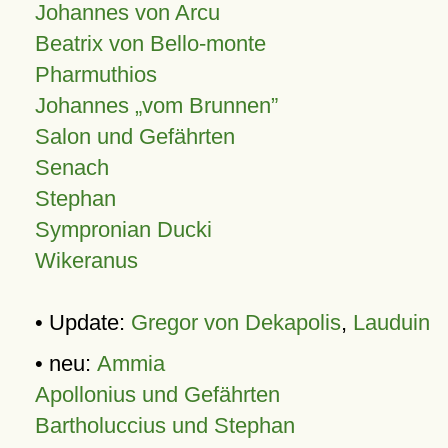
Johannes von Arcu
Beatrix von Bello-monte
Pharmuthios
Johannes
vom Brunnen
Salon und Gefährten
Senach
Stephan
Sympronian Ducki
Wikeranus
• Update:
Gregor von Dekapolis
,
Lauduin
• neu:
Ammia
Apollonius und Gefährten
Bartholuccius und Stephan