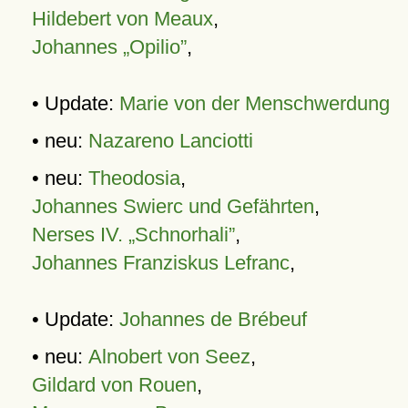
Hildebert von Meaux
,
Johannes „Opilio”
,
• Update:
Marie von der Menschwerdung
• neu:
Nazareno Lanciotti
• neu:
Theodosia
,
Johannes Swierc und Gefährten
,
Nerses IV. „Schnorhali”
,
Johannes Franziskus Lefranc
,
• Update:
Johannes de Brébeuf
• neu:
Alnobert von Seez
,
Gildard von Rouen
,