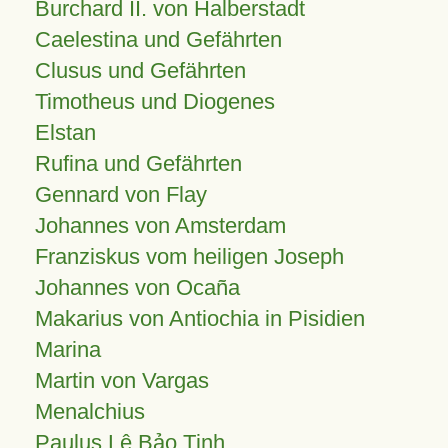
Burchard II. von Halberstadt
Caelestina und Gefährten
Clusus und Gefährten
Timotheus und Diogenes
Elstan
Rufina und Gefährten
Gennard von Flay
Johannes von Amsterdam
Franziskus vom heiligen Joseph
Johannes von Ocaña
Makarius von Antiochia in Pisidien
Marina
Martin von Vargas
Menalchius
Paulus Lê Bảo Tịnh