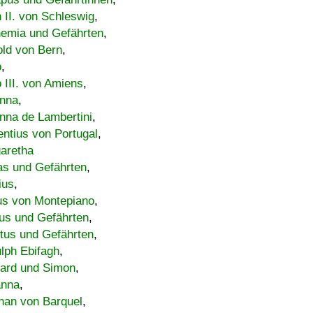
h II. von Schleswig
,
emia und Gefährten
,
old von Bern
,
o
,
 III. von Amiens
,
nna
,
nna de Lambertini
,
entius von Portugal
,
aretha
s und Gefährten
,
ius
,
us von Montepiano
,
us und Gefährten
,
tus und Gefährten
,
lph Ebifagh
,
ard und Simon
,
anna
,
han von Barquel
,