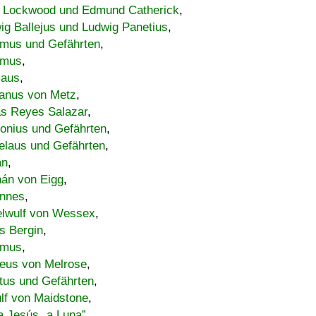
 Lockwood und Edmund Catherick
,
ig Ballejus und Ludwig Panetius
,
mus und Gefährten
,
imus
,
laus
,
nus von Metz
,
s Reyes Salazar
,
lonius und Gefährten
,
elaus und Gefährten
,
an
,
án von Eigg
,
nnes
,
lwulf von Wessex
,
s Bergin
,
imus
,
eus von Melrose
,
tus und Gefährten
,
lf von Maidstone
,
a Jesús „a Luna”
,