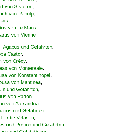
lf von Sisteron
,
ach von Raholp
,
maïs
,
bius von Le Mans
,
carus von Vienne
u:
Agapus und Gefährten
,
ppa Castor
,
 von Crécy
,
eas von Montereale
,
usa von Konstantinopel
,
ousa von Mantinea
,
uin und Gefährten
,
lius von Parion
,
on von Alexandria
,
ianus und Gefährten
,
d Uribe Velasco
,
s und Protion und Gefährten
,
pus und Gefährtinnen
,