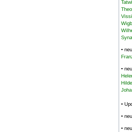
Tatw
Theo
Viss
Wigb
Wilh
Syna
• ne
Fran
• ne
Hele
Hild
Joha
• Up
• ne
• ne