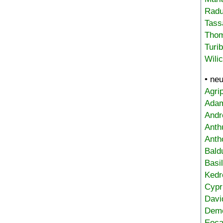
Radu
Tass
Tho
Turi
Wili
• ne
Agri
Adam
Andr
Anth
Anth
Bald
Basi
Kedr
Cypr
Davi
Deme
Eoca