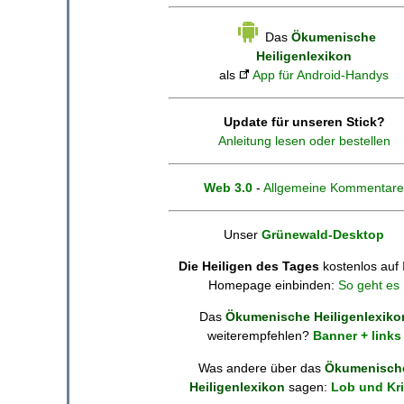
Das
Ökumenische
Heiligenlexikon
als
App für Android-Handys
Update für unseren Stick?
Anleitung lesen oder bestellen
Web 3.0
-
Allgemeine Kommentare
Unser
Grünewald-Desktop
Die Heiligen des Tages
kostenlos auf 
Homepage einbinden:
So geht es
Das
Ökumenische Heiligenlexiko
weiterempfehlen?
Banner + links
Was andere über das
Ökumenisch
Heiligenlexikon
sagen:
Lob und Kri