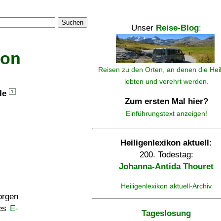
Suchen
Unser
Reise-Blog
:
kon
Reisen zu den Orten, an denen die Hei
lebten und verehrt werden.
lle
1
Zum ersten Mal hier?
Einführungstext anzeigen!
Heiligenlexikon aktuell:
200. Todestag:
Johanna-Antida Thouret
Heiligenlexikon aktuell-Archiv
rgen
ses
E-
Tageslosung