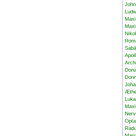
John
Ludw
Maxi
Max
Niko
Roma
Sabá
Apol
Arch
Don
Donn
Joha
Æthe
Luka
Max
Nerv
Opta
Radu
Mari