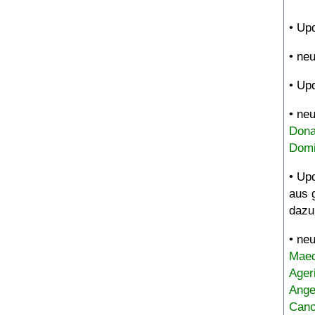
• Up
• ne
• Up
• ne
Dona
Domi
• Up
aus 
dazu
• ne
Maed
Ager
Ange
Canc