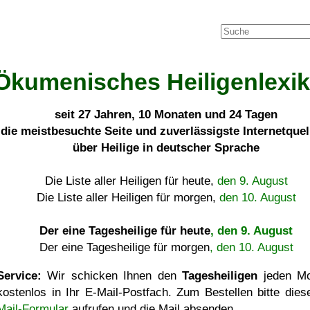
Ökumenisches Heiligenlexi
seit
27 Jahren, 10 Monaten und 24 Tagen
die meistbesuchte Seite und zuverlässigste Internetque
über Heilige in deutscher Sprache
Die Liste aller Heiligen für heute,
den 9. August
Die Liste aller Heiligen für morgen,
den 10. August
Der eine Tagesheilige für heute
, den 9. August
Der eine Tagesheilige für morgen
, den 10. August
Service:
Wir schicken Ihnen den
Tagesheiligen
jeden Mo
kostenlos in Ihr E-Mail-Postfach. Zum Bestellen bitte die
Mail-Formular
aufrufen und die Mail absenden.