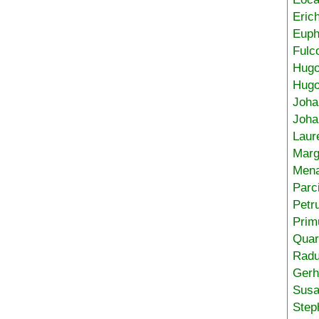
Eric
Euph
Fulc
Hug
Hugo
Joha
Joha
Laur
Marg
Mena
Parc
Petr
Prim
Quar
Radu
Gerh
Sus
Step