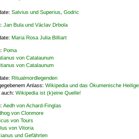
date:
Salvius und Superius
,
Godric
u:
Jan Bula und Václav Drbola
date:
Maria Rosa Julia Billiart
u:
Poma
tianus von Catalaunum
tianus von Catalaunum
date:
Ritualmordlegenden
gegebenem Anlass:
Wikipedia und das Ökumenische Heilige
 auch:
Wikipedia ist (k)eine Quelle!
u:
Aedh von Achard-Finglas
hog von Clonmore
icus von Tours
lus von Vitoria
ianus und Gefährten