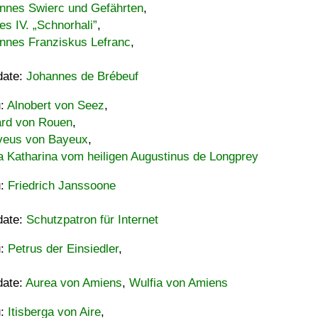
nnes Swierc und Gefährten
,
es IV. „Schnorhali”
,
nnes Franziskus Lefranc
,
date:
Johannes de Brébeuf
u:
Alnobert von Seez
,
ard von Rouen
,
eus von Bayeux
,
a Katharina vom heiligen Augustinus de Longprey
u:
Friedrich Janssoone
date:
Schutzpatron für Internet
u:
Petrus der Einsiedler
,
date:
Aurea von Amiens
,
Wulfia von Amiens
u:
Itisberga von Aire
,