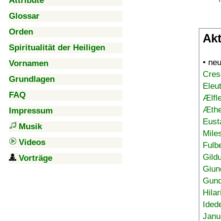
Attribute
Glossar
Orden
Akt
Spiritualität der Heiligen
• ne
Vornamen
Cres
Grundlagen
Eleu
FAQ
Ælfl
Æthe
Impressum
Eust
Musik
Mile
Videos
Fulb
Gild
Vorträge
Giun
Gund
Hilar
Ided
Janu