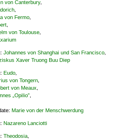
in von Canterbury
,
dorich
,
ia von Fermo
,
ert
,
elm von Toulouse
,
xarium
u:
Johannes von Shanghai und San Francisco
,
ziskus Xaver Truong Buu Diep
u:
Eudo
,
rius von Tongern
,
ebert von Meaux
,
nnes „Opilio”
,
date:
Marie von der Menschwerdung
u:
Nazareno Lanciotti
u:
Theodosia
,