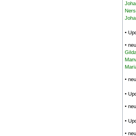
Joha
Ners
Joha
• Up
• ne
Gild
Manv
Mari
• ne
• Up
• ne
• Up
• ne