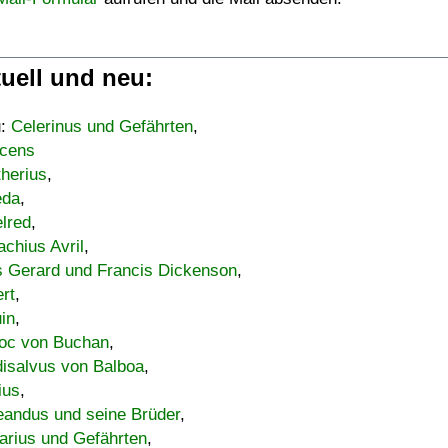
uell und neu:
u:
Celerinus und Gefährten
,
cens
therius
,
eda
,
lred
,
achius Avril
,
s Gerard und Francis Dickenson
,
ert
,
uin
,
oc von Buchan
,
isalvus von Balboa
,
ius
,
eandus und seine Brüder
,
arius und Gefährten
,