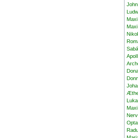
John
Ludw
Maxi
Max
Niko
Roma
Sabá
Apol
Arch
Don
Donn
Joha
Æthe
Luka
Max
Nerv
Opta
Radu
Mari