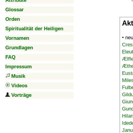
Attribute
Glossar
Orden
Akt
Spiritualität der Heiligen
• ne
Vornamen
Cres
Grundlagen
Eleu
FAQ
Ælfl
Æthe
Impressum
Eust
Musik
Mile
Videos
Fulb
Gild
Vorträge
Giun
Gund
Hilar
Ided
Janu