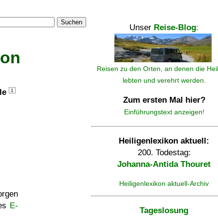
Suchen
Unser
Reise-Blog
:
kon
Reisen zu den Orten, an denen die Hei
lebten und verehrt werden.
lle
1
Zum ersten Mal hier?
Einführungstext anzeigen!
Heiligenlexikon aktuell:
200. Todestag:
Johanna-Antida Thouret
Heiligenlexikon aktuell-Archiv
rgen
ses
E-
Tageslosung