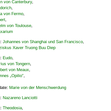
in von Canterbury
,
dorich
,
ia von Fermo
,
ert
,
elm von Toulouse
,
xarium
u:
Johannes von Shanghai und San Francisco
,
ziskus Xaver Truong Buu Diep
u:
Eudo
,
rius von Tongern
,
ebert von Meaux
,
nnes „Opilio”
,
date:
Marie von der Menschwerdung
u:
Nazareno Lanciotti
u:
Theodosia
,