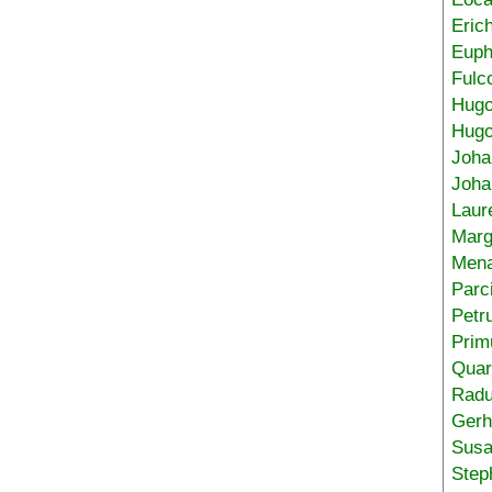
Eric
Euph
Fulc
Hug
Hugo
Joha
Joha
Laur
Marg
Mena
Parc
Petr
Prim
Quar
Radu
Gerh
Sus
Step