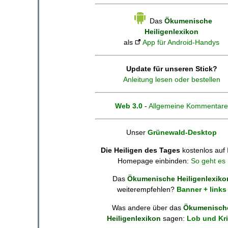
Das
Ökumenische
Heiligenlexikon
als
App für Android-Handys
Update für unseren Stick?
Anleitung lesen oder bestellen
Web 3.0
-
Allgemeine Kommentare
Unser
Grünewald-Desktop
Die Heiligen des Tages
kostenlos auf 
Homepage einbinden:
So geht es
Das
Ökumenische Heiligenlexiko
weiterempfehlen?
Banner + links
Was andere über das
Ökumenisch
Heiligenlexikon
sagen:
Lob und Kri