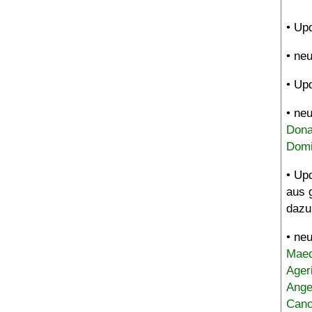
• Up
• ne
• Up
• ne
Dona
Domi
• Up
aus 
dazu
• ne
Maed
Ager
Ange
Canc