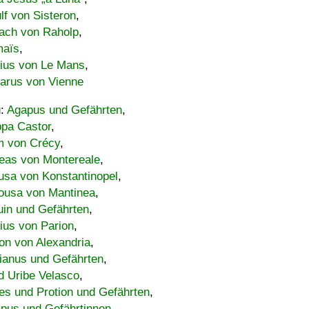
lf von Sisteron
,
ach von Raholp
,
maïs
,
bius von Le Mans
,
carus von Vienne
u:
Agapus und Gefährten
,
ppa Castor
,
 von Crécy
,
eas von Montereale
,
usa von Konstantinopel
,
ousa von Mantinea
,
uin und Gefährten
,
lius von Parion
,
on von Alexandria
,
ianus und Gefährten
,
d Uribe Velasco
,
s und Protion und Gefährten
,
pus und Gefährtinnen
,