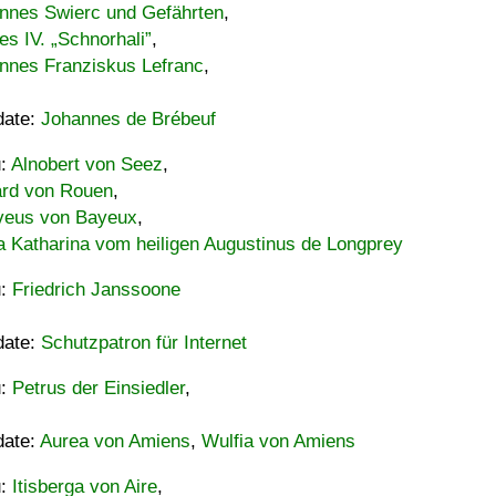
nnes Swierc und Gefährten
,
es IV. „Schnorhali”
,
nnes Franziskus Lefranc
,
date:
Johannes de Brébeuf
u:
Alnobert von Seez
,
ard von Rouen
,
eus von Bayeux
,
a Katharina vom heiligen Augustinus de Longprey
u:
Friedrich Janssoone
date:
Schutzpatron für Internet
u:
Petrus der Einsiedler
,
date:
Aurea von Amiens
,
Wulfia von Amiens
u:
Itisberga von Aire
,