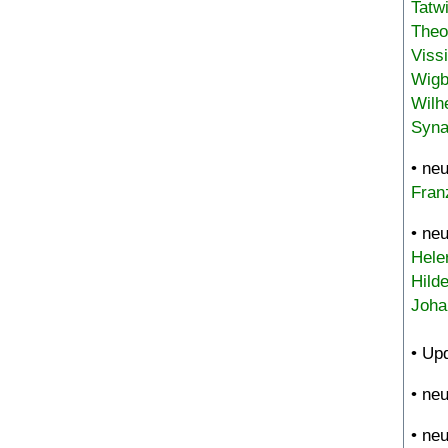
Tatw
Theo
Viss
Wigb
Wilh
Syna
• ne
Fran
• ne
Hele
Hild
Joha
• Up
• ne
• ne