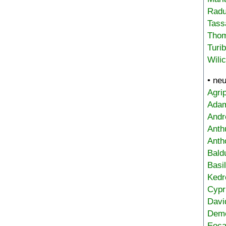
Radu
Tass
Tho
Turi
Wili
• ne
Agri
Adam
Andr
Anth
Anth
Bald
Basi
Kedr
Cypr
Davi
Deme
Eoca