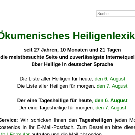
Ökumenisches Heiligenlexi
seit
27 Jahren, 10 Monaten und 21 Tagen
die meistbesuchte Seite und zuverlässigste Internetque
über Heilige in deutscher Sprache
Die Liste aller Heiligen für heute,
den 6. August
Die Liste aller Heiligen für morgen,
den 7. August
Der eine Tagesheilige für heute
, den 6. August
Der eine Tagesheilige für morgen
, den 7. August
Service:
Wir schicken Ihnen den
Tagesheiligen
jeden Mo
kostenlos in Ihr E-Mail-Postfach. Zum Bestellen bitte die
Mail-Formular
aufrufen und die Mail absenden.