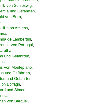
h II. von Schleswig
,
emia und Gefährten
,
old von Bern
,
o
,
 III. von Amiens
,
nna
,
nna de Lambertini
,
entius von Portugal
,
aretha
s und Gefährten
,
ius
,
us von Montepiano
,
us und Gefährten
,
tus und Gefährten
,
lph Ebifagh
,
ard und Simon
,
anna
,
han von Barquel
,