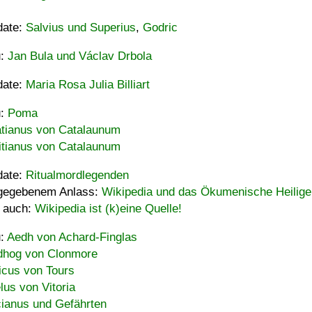
date:
Salvius und Superius
,
Godric
u:
Jan Bula und Václav Drbola
date:
Maria Rosa Julia Billiart
u:
Poma
tianus von Catalaunum
tianus von Catalaunum
date:
Ritualmordlegenden
gegebenem Anlass:
Wikipedia und das Ökumenische Heilige
 auch:
Wikipedia ist (k)eine Quelle!
u:
Aedh von Achard-Finglas
hog von Clonmore
icus von Tours
lus von Vitoria
ianus und Gefährten