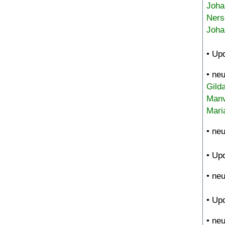
Joha
Ners
Joha
• Up
• ne
Gild
Manv
Mari
• ne
• Up
• ne
• Up
• ne