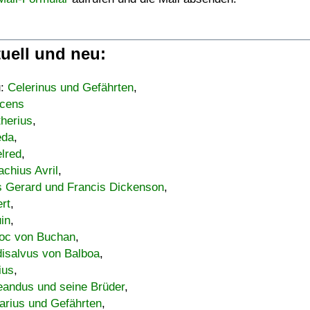
uell und neu:
u:
Celerinus und Gefährten
,
cens
therius
,
eda
,
lred
,
achius Avril
,
s Gerard und Francis Dickenson
,
ert
,
uin
,
oc von Buchan
,
isalvus von Balboa
,
ius
,
eandus und seine Brüder
,
arius und Gefährten
,