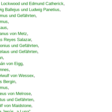
 Lockwood und Edmund Catherick
,
ig Ballejus und Ludwig Panetius
,
mus und Gefährten
,
imus
,
laus
,
nus von Metz
,
s Reyes Salazar
,
lonius und Gefährten
,
elaus und Gefährten
,
an
,
án von Eigg
,
nnes
,
lwulf von Wessex
,
s Bergin
,
imus
,
eus von Melrose
,
tus und Gefährten
,
lf von Maidstone
,
a Jesús „a Luna”
,