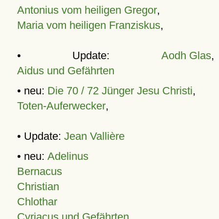
Antonius vom heiligen Gregor
,
Maria vom heiligen Franziskus
,
• Update:
Aodh Glas
,
Aidus und Gefährten
• neu:
Die 70 / 72 Jünger Jesu Christi
,
Toten-Auferwecker
,
• Update:
Jean Vallière
• neu:
Adelinus
Bernacus
Christian
Chlothar
Cyriacus und Gefährten