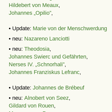
Hildebert von Meaux
,
Johannes „Opilio”
,
• Update:
Marie von der Menschwerdung
• neu:
Nazareno Lanciotti
• neu:
Theodosia
,
Johannes Swierc und Gefährten
,
Nerses IV. „Schnorhali”
,
Johannes Franziskus Lefranc
,
• Update:
Johannes de Brébeuf
• neu:
Alnobert von Seez
,
Gildard von Rouen
,