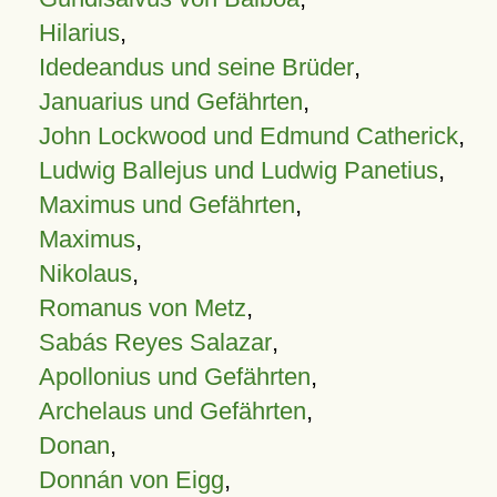
Hilarius
,
Idedeandus und seine Brüder
,
Januarius und Gefährten
,
John Lockwood und Edmund Catherick
,
Ludwig Ballejus und Ludwig Panetius
,
Maximus und Gefährten
,
Maximus
,
Nikolaus
,
Romanus von Metz
,
Sabás Reyes Salazar
,
Apollonius und Gefährten
,
Archelaus und Gefährten
,
Donan
,
Donnán von Eigg
,