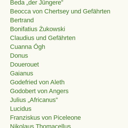
Beda „der Jüngere”
Beocca von Chertsey und Gefährten
Bertrand
Bonifatius Żukowski
Claudius und Gefährten
Cuanna Ógh
Donus
Douerouet
Gaianus
Godefried von Aleth
Godobert von Angers
Julius
Africanus
Lucidus
Franziskus von Piceleone
Nikolaus Thomacellus