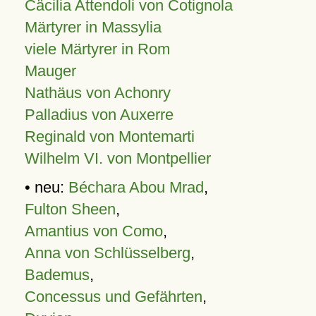
Cäcilia Attendoli von Cotignola
Märtyrer in Massylia
viele Märtyrer in Rom
Mauger
Nathäus von Achonry
Palladius von Auxerre
Reginald von Montemarti
Wilhelm VI. von Montpellier
• neu:
Béchara Abou Mrad
,
Fulton Sheen
,
Amantius von Como
,
Anna von Schlüsselberg
,
Bademus
,
Concessus und Gefährten
,