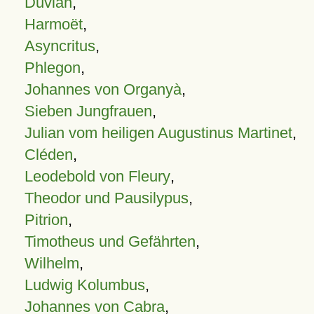
Duvian
,
Harmoët
,
Asyncritus
,
Phlegon
,
Johannes von Organyà
,
Sieben Jungfrauen
,
Julian vom heiligen Augustinus Martinet
,
Cléden
,
Leodebold von Fleury
,
Theodor und Pausilypus
,
Pitrion
,
Timotheus und Gefährten
,
Wilhelm
,
Ludwig Kolumbus
,
Johannes von Cabra
,