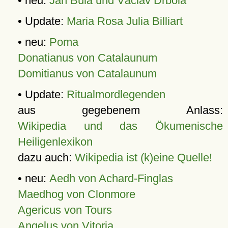
• neu:
Jan Bula und Václav Drbola
• Update:
Maria Rosa Julia Billiart
• neu:
Poma
Donatianus von Catalaunum
Domitianus von Catalaunum
• Update:
Ritualmordlegenden
aus gegebenem Anlass:
Wikipedia und das Ökumenische
Heiligenlexikon
dazu auch:
Wikipedia ist (k)eine Quelle!
• neu:
Aedh von Achard-Finglas
Maedhog von Clonmore
Agericus von Tours
Angelus von Vitoria