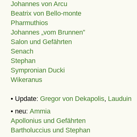
Johannes von Arcu
Beatrix von Bello-monte
Pharmuthios
Johannes
vom Brunnen
Salon und Gefährten
Senach
Stephan
Sympronian Ducki
Wikeranus
• Update:
Gregor von Dekapolis
,
Lauduin
• neu:
Ammia
Apollonius und Gefährten
Bartholuccius und Stephan