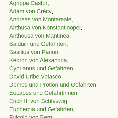
Agrippa Castor
,
Adam von Crécy
,
Andreas von Montereale
,
Anthusa von Konstantinopel
,
Anthousa von Mantinea
,
Balduin und Gefährten
,
Basilius von Parion
,
Kedron von Alexandria
,
Cyprianus und Gefährten
,
David Uribe Velasco
,
Demes und Protion und Gefährten
,
Eocapus und Gefährtinnen
,
Erich II. von Schleswig
,
Euphemia und Gefährten
,
Fulcold von Bern
,