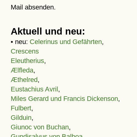
Mail absenden.
Aktuell und neu:
• neu:
Celerinus und Gefährten
,
Crescens
Eleutherius
,
Ælfleda
,
Æthelred
,
Eustachius Avril
,
Miles Gerard und Francis Dickenson
,
Fulbert
,
Gilduin
,
Giunoc von Buchan
,
Gundisalvus von Balboa
,