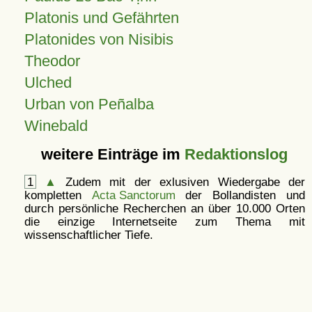
Platonis und Gefährten
Platonides von Nisibis
Theodor
Ulched
Urban von Peñalba
Winebald
weitere Einträge im
Redaktionslog
1
▲
Zudem mit der exlusiven Wiedergabe der
kompletten
Acta Sanctorum
der Bollandisten und
durch persönliche Recherchen an über 10.000 Orten
die einzige Internetseite zum Thema mit
wissenschaftlicher Tiefe.