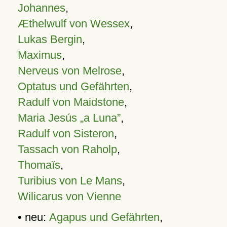
Johannes
,
Æthelwulf von Wessex
,
Lukas Bergin
,
Maximus
,
Nerveus von Melrose
,
Optatus und Gefährten
,
Radulf von Maidstone
,
Maria Jesús „a Luna”
,
Radulf von Sisteron
,
Tassach von Raholp
,
Thomaïs
,
Turibius von Le Mans
,
Wilicarus von Vienne
• neu:
Agapus und Gefährten
,