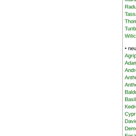
Radu
Tass
Tho
Turi
Wili
• ne
Agri
Adam
Andr
Anth
Anth
Bald
Basi
Kedr
Cypr
Davi
Deme
Eoca