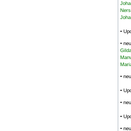
Joha
Ners
Joha
• Up
• ne
Gild
Manv
Mari
• ne
• Up
• ne
• Up
• ne