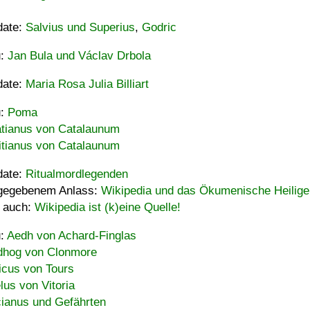
date:
Salvius und Superius
,
Godric
u:
Jan Bula und Václav Drbola
date:
Maria Rosa Julia Billiart
u:
Poma
tianus von Catalaunum
tianus von Catalaunum
date:
Ritualmordlegenden
gegebenem Anlass:
Wikipedia und das Ökumenische Heilige
 auch:
Wikipedia ist (k)eine Quelle!
u:
Aedh von Achard-Finglas
hog von Clonmore
icus von Tours
lus von Vitoria
ianus und Gefährten