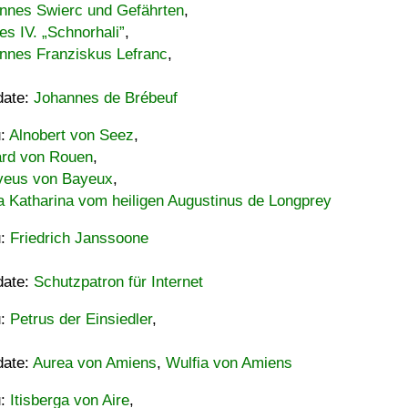
nnes Swierc und Gefährten
,
es IV. „Schnorhali”
,
nnes Franziskus Lefranc
,
date:
Johannes de Brébeuf
u:
Alnobert von Seez
,
ard von Rouen
,
eus von Bayeux
,
a Katharina vom heiligen Augustinus de Longprey
u:
Friedrich Janssoone
date:
Schutzpatron für Internet
u:
Petrus der Einsiedler
,
date:
Aurea von Amiens
,
Wulfia von Amiens
u:
Itisberga von Aire
,