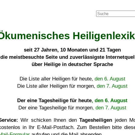
Ökumenisches Heiligenlexi
seit
27 Jahren, 10 Monaten und 21 Tagen
die meistbesuchte Seite und zuverlässigste Internetque
über Heilige in deutscher Sprache
Die Liste aller Heiligen für heute,
den 6. August
Die Liste aller Heiligen für morgen,
den 7. August
Der eine Tagesheilige für heute
, den 6. August
Der eine Tagesheilige für morgen
, den 7. August
Service:
Wir schicken Ihnen den
Tagesheiligen
jeden Mo
kostenlos in Ihr E-Mail-Postfach. Zum Bestellen bitte die
Mail-Formular
aufrufen und die Mail absenden.