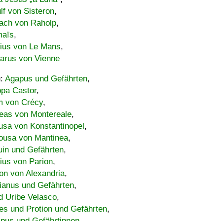
lf von Sisteron
,
ach von Raholp
,
maïs
,
bius von Le Mans
,
carus von Vienne
u:
Agapus und Gefährten
,
ppa Castor
,
 von Crécy
,
eas von Montereale
,
usa von Konstantinopel
,
ousa von Mantinea
,
uin und Gefährten
,
lius von Parion
,
on von Alexandria
,
ianus und Gefährten
,
d Uribe Velasco
,
s und Protion und Gefährten
,
pus und Gefährtinnen
,