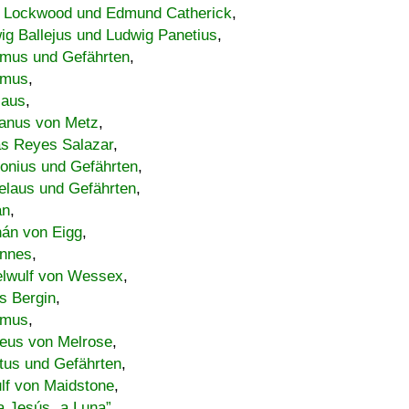
 Lockwood und Edmund Catherick
,
ig Ballejus und Ludwig Panetius
,
mus und Gefährten
,
imus
,
laus
,
nus von Metz
,
s Reyes Salazar
,
lonius und Gefährten
,
elaus und Gefährten
,
an
,
án von Eigg
,
nnes
,
lwulf von Wessex
,
s Bergin
,
imus
,
eus von Melrose
,
tus und Gefährten
,
lf von Maidstone
,
a Jesús „a Luna”
,