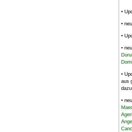
• Up
• ne
• Up
• ne
Dona
Domi
• Up
aus 
dazu
• ne
Maed
Ager
Ange
Canc