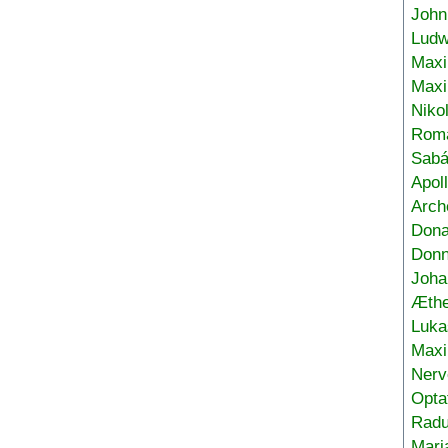
John
Ludw
Maxi
Max
Niko
Roma
Sabá
Apol
Arch
Don
Donn
Joha
Æthe
Luka
Max
Nerv
Opta
Radu
Mari