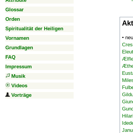
Attribute
Glossar
Orden
Akt
Spiritualität der Heiligen
• ne
Vornamen
Cres
Grundlagen
Eleu
FAQ
Ælfl
Æthe
Impressum
Eust
Musik
Mile
Videos
Fulb
Gild
Vorträge
Giun
Gund
Hilar
Ided
Janu