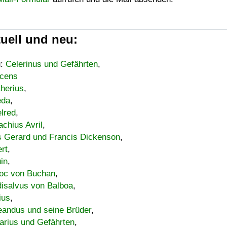
uell und neu:
u:
Celerinus und Gefährten
,
cens
therius
,
eda
,
lred
,
achius Avril
,
s Gerard und Francis Dickenson
,
ert
,
uin
,
oc von Buchan
,
isalvus von Balboa
,
ius
,
eandus und seine Brüder
,
arius und Gefährten
,