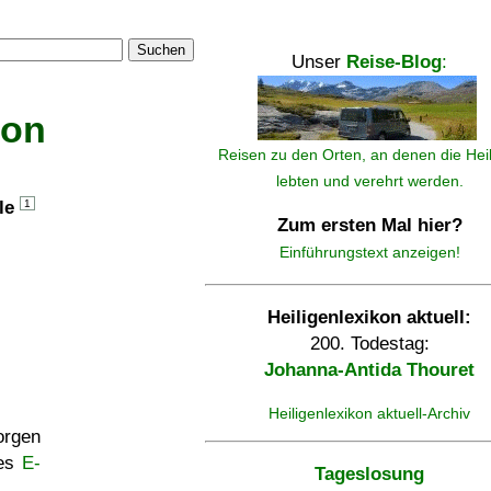
Suchen
Unser
Reise-Blog
:
kon
Reisen zu den Orten, an denen die Hei
lebten und verehrt werden.
lle
1
Zum ersten Mal hier?
Einführungstext anzeigen!
Heiligenlexikon aktuell:
200. Todestag:
Johanna-Antida Thouret
Heiligenlexikon aktuell-Archiv
rgen
ses
E-
Tageslosung