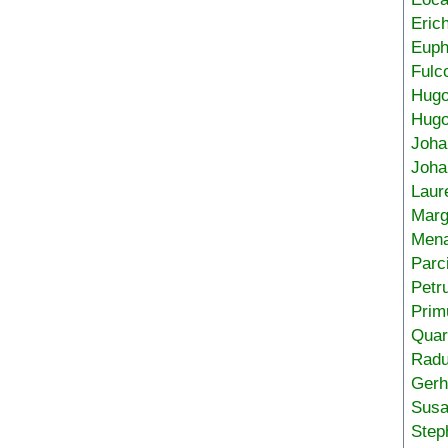
Eric
Euph
Fulc
Hug
Hugo
Joha
Joha
Laur
Marg
Mena
Parc
Petr
Prim
Quar
Radu
Gerh
Sus
Step