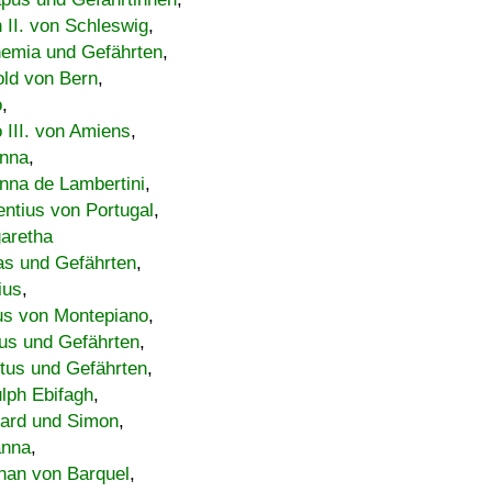
h II. von Schleswig
,
emia und Gefährten
,
old von Bern
,
o
,
 III. von Amiens
,
nna
,
nna de Lambertini
,
entius von Portugal
,
aretha
s und Gefährten
,
ius
,
us von Montepiano
,
us und Gefährten
,
tus und Gefährten
,
lph Ebifagh
,
ard und Simon
,
anna
,
han von Barquel
,