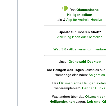
Das
Ökumenische
Heiligenlexikon
als
App für Android-Handys
Update für unseren Stick?
Anleitung lesen oder bestellen
Web 3.0
-
Allgemeine Kommentare
Unser
Grünewald-Desktop
Die Heiligen des Tages
kostenlos auf 
Homepage einbinden:
So geht es
Das
Ökumenische Heiligenlexiko
weiterempfehlen?
Banner + links
Was andere über das
Ökumenisch
Heiligenlexikon
sagen:
Lob und Kri