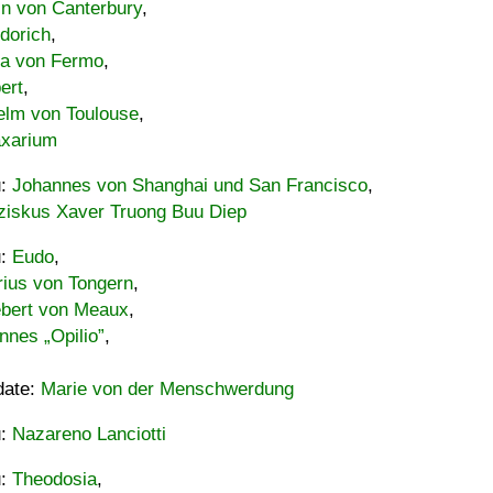
in von Canterbury
,
dorich
,
ia von Fermo
,
ert
,
elm von Toulouse
,
xarium
u:
Johannes von Shanghai und San Francisco
,
ziskus Xaver Truong Buu Diep
u:
Eudo
,
rius von Tongern
,
ebert von Meaux
,
nnes „Opilio”
,
date:
Marie von der Menschwerdung
u:
Nazareno Lanciotti
u:
Theodosia
,