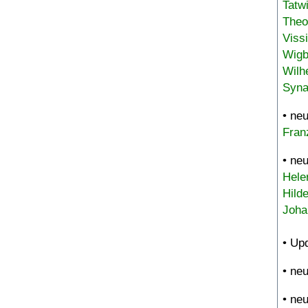
Tatw
Theo
Viss
Wigb
Wilh
Syna
• ne
Fran
• ne
Hele
Hild
Joha
• Up
• ne
• ne