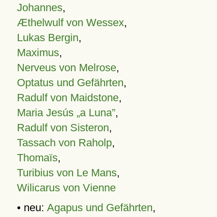
Johannes
,
Æthelwulf von Wessex
,
Lukas Bergin
,
Maximus
,
Nerveus von Melrose
,
Optatus und Gefährten
,
Radulf von Maidstone
,
Maria Jesús „a Luna”
,
Radulf von Sisteron
,
Tassach von Raholp
,
Thomaïs
,
Turibius von Le Mans
,
Wilicarus von Vienne
• neu:
Agapus und Gefährten
,