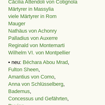
Cäcilia Attendoli von Cotignola
Märtyrer in Massylia
viele Märtyrer in Rom
Mauger
Nathäus von Achonry
Palladius von Auxerre
Reginald von Montemarti
Wilhelm VI. von Montpellier
• neu:
Béchara Abou Mrad
,
Fulton Sheen
,
Amantius von Como
,
Anna von Schlüsselberg
,
Bademus
,
Concessus und Gefährten
,