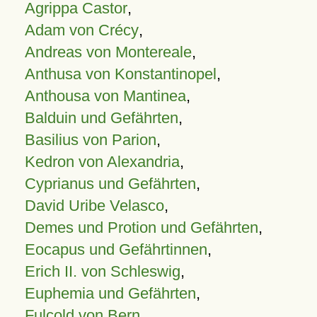
Agrippa Castor
,
Adam von Crécy
,
Andreas von Montereale
,
Anthusa von Konstantinopel
,
Anthousa von Mantinea
,
Balduin und Gefährten
,
Basilius von Parion
,
Kedron von Alexandria
,
Cyprianus und Gefährten
,
David Uribe Velasco
,
Demes und Protion und Gefährten
,
Eocapus und Gefährtinnen
,
Erich II. von Schleswig
,
Euphemia und Gefährten
,
Fulcold von Bern
,