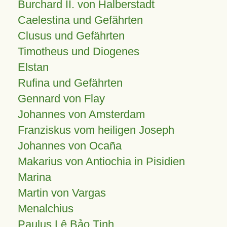
Burchard II. von Halberstadt
Caelestina und Gefährten
Clusus und Gefährten
Timotheus und Diogenes
Elstan
Rufina und Gefährten
Gennard von Flay
Johannes von Amsterdam
Franziskus vom heiligen Joseph
Johannes von Ocaña
Makarius von Antiochia in Pisidien
Marina
Martin von Vargas
Menalchius
Paulus Lê Bảo Tịnh