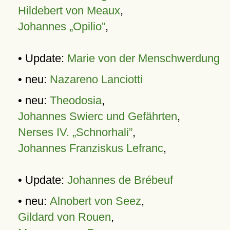
Hildebert von Meaux
,
Johannes „Opilio”
,
• Update:
Marie von der Menschwerdung
• neu:
Nazareno Lanciotti
• neu:
Theodosia
,
Johannes Swierc und Gefährten
,
Nerses IV. „Schnorhali”
,
Johannes Franziskus Lefranc
,
• Update:
Johannes de Brébeuf
• neu:
Alnobert von Seez
,
Gildard von Rouen
,