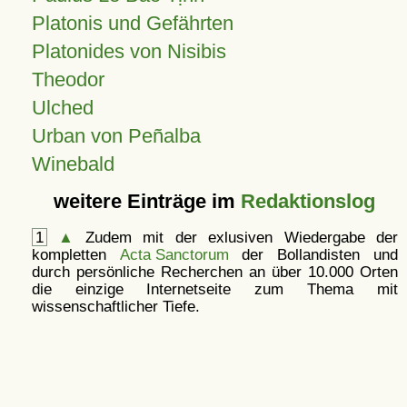
Platonis und Gefährten
Platonides von Nisibis
Theodor
Ulched
Urban von Peñalba
Winebald
weitere Einträge im
Redaktionslog
1
▲
Zudem mit der exlusiven Wiedergabe der
kompletten
Acta Sanctorum
der Bollandisten und
durch persönliche Recherchen an über 10.000 Orten
die einzige Internetseite zum Thema mit
wissenschaftlicher Tiefe.