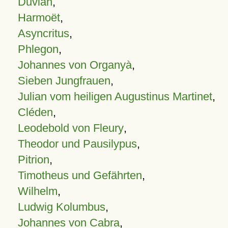
Duvian
,
Harmoët
,
Asyncritus
,
Phlegon
,
Johannes von Organyà
,
Sieben Jungfrauen
,
Julian vom heiligen Augustinus Martinet
,
Cléden
,
Leodebold von Fleury
,
Theodor und Pausilypus
,
Pitrion
,
Timotheus und Gefährten
,
Wilhelm
,
Ludwig Kolumbus
,
Johannes von Cabra
,