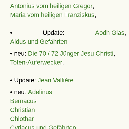
Antonius vom heiligen Gregor
,
Maria vom heiligen Franziskus
,
• Update:
Aodh Glas
,
Aidus und Gefährten
• neu:
Die 70 / 72 Jünger Jesu Christi
,
Toten-Auferwecker
,
• Update:
Jean Vallière
• neu:
Adelinus
Bernacus
Christian
Chlothar
Cyriacus und Gefährten