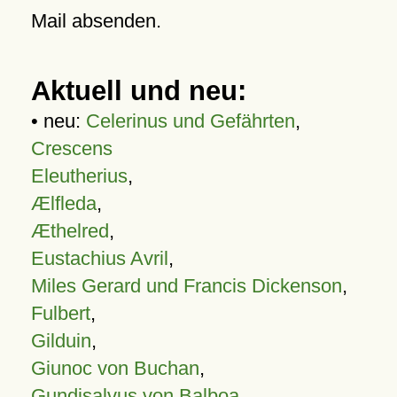
Mail absenden.
Aktuell und neu:
• neu:
Celerinus und Gefährten
,
Crescens
Eleutherius
,
Ælfleda
,
Æthelred
,
Eustachius Avril
,
Miles Gerard und Francis Dickenson
,
Fulbert
,
Gilduin
,
Giunoc von Buchan
,
Gundisalvus von Balboa
,