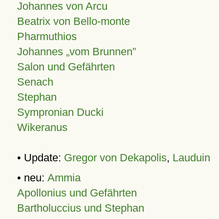
Johannes von Arcu
Beatrix von Bello-monte
Pharmuthios
Johannes
vom Brunnen
Salon und Gefährten
Senach
Stephan
Sympronian Ducki
Wikeranus
• Update:
Gregor von Dekapolis
,
Lauduin
• neu:
Ammia
Apollonius und Gefährten
Bartholuccius und Stephan