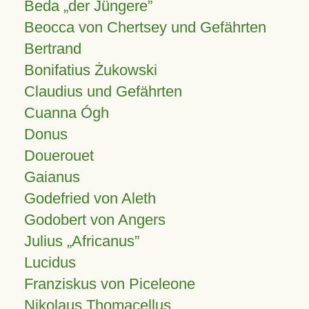
Beda „der Jüngere”
Beocca von Chertsey und Gefährten
Bertrand
Bonifatius Żukowski
Claudius und Gefährten
Cuanna Ógh
Donus
Douerouet
Gaianus
Godefried von Aleth
Godobert von Angers
Julius
Africanus
Lucidus
Franziskus von Piceleone
Nikolaus Thomacellus