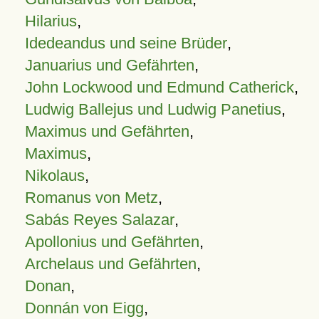
Hilarius
,
Idedeandus und seine Brüder
,
Januarius und Gefährten
,
John Lockwood und Edmund Catherick
,
Ludwig Ballejus und Ludwig Panetius
,
Maximus und Gefährten
,
Maximus
,
Nikolaus
,
Romanus von Metz
,
Sabás Reyes Salazar
,
Apollonius und Gefährten
,
Archelaus und Gefährten
,
Donan
,
Donnán von Eigg
,