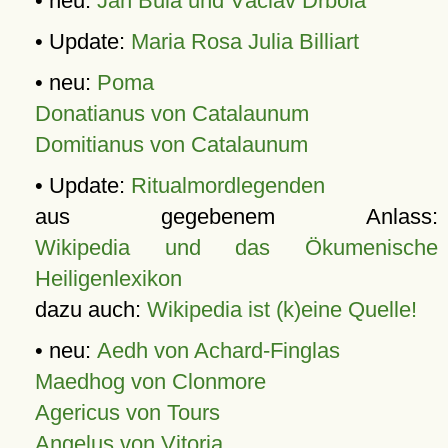
• neu:
Jan Bula und Václav Drbola
• Update:
Maria Rosa Julia Billiart
• neu:
Poma
Donatianus von Catalaunum
Domitianus von Catalaunum
• Update:
Ritualmordlegenden
aus gegebenem Anlass:
Wikipedia und das Ökumenische
Heiligenlexikon
dazu auch:
Wikipedia ist (k)eine Quelle!
• neu:
Aedh von Achard-Finglas
Maedhog von Clonmore
Agericus von Tours
Angelus von Vitoria