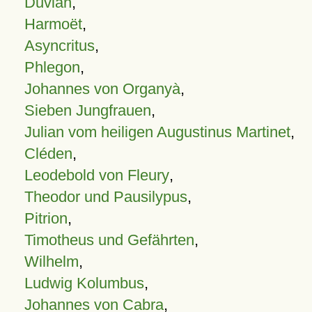
Duvian
,
Harmoët
,
Asyncritus
,
Phlegon
,
Johannes von Organyà
,
Sieben Jungfrauen
,
Julian vom heiligen Augustinus Martinet
,
Cléden
,
Leodebold von Fleury
,
Theodor und Pausilypus
,
Pitrion
,
Timotheus und Gefährten
,
Wilhelm
,
Ludwig Kolumbus
,
Johannes von Cabra
,