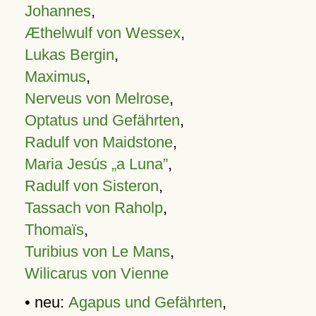
Johannes
,
Æthelwulf von Wessex
,
Lukas Bergin
,
Maximus
,
Nerveus von Melrose
,
Optatus und Gefährten
,
Radulf von Maidstone
,
Maria Jesús „a Luna”
,
Radulf von Sisteron
,
Tassach von Raholp
,
Thomaïs
,
Turibius von Le Mans
,
Wilicarus von Vienne
• neu:
Agapus und Gefährten
,