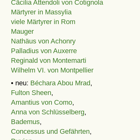
Cäcilia Attendoli von Cotignola
Märtyrer in Massylia
viele Märtyrer in Rom
Mauger
Nathäus von Achonry
Palladius von Auxerre
Reginald von Montemarti
Wilhelm VI. von Montpellier
• neu:
Béchara Abou Mrad
,
Fulton Sheen
,
Amantius von Como
,
Anna von Schlüsselberg
,
Bademus
,
Concessus und Gefährten
,