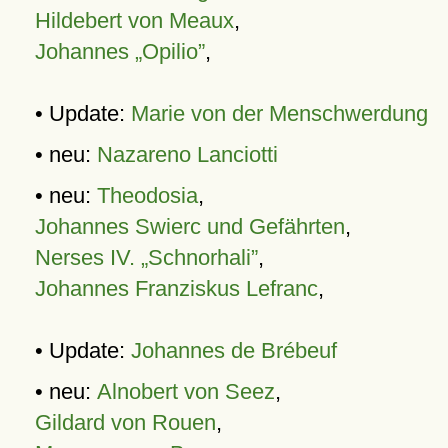
Hildebert von Meaux
,
Johannes „Opilio”
,
• Update:
Marie von der Menschwerdung
• neu:
Nazareno Lanciotti
• neu:
Theodosia
,
Johannes Swierc und Gefährten
,
Nerses IV. „Schnorhali”
,
Johannes Franziskus Lefranc
,
• Update:
Johannes de Brébeuf
• neu:
Alnobert von Seez
,
Gildard von Rouen
,