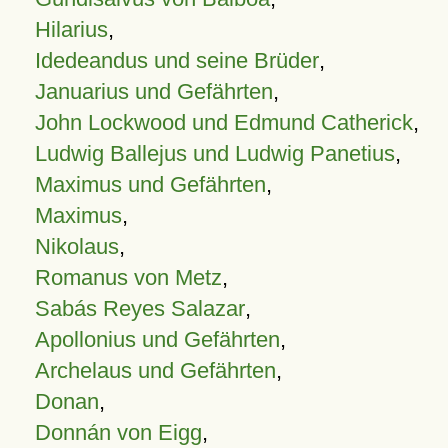
Hilarius
,
Idedeandus und seine Brüder
,
Januarius und Gefährten
,
John Lockwood und Edmund Catherick
,
Ludwig Ballejus und Ludwig Panetius
,
Maximus und Gefährten
,
Maximus
,
Nikolaus
,
Romanus von Metz
,
Sabás Reyes Salazar
,
Apollonius und Gefährten
,
Archelaus und Gefährten
,
Donan
,
Donnán von Eigg
,