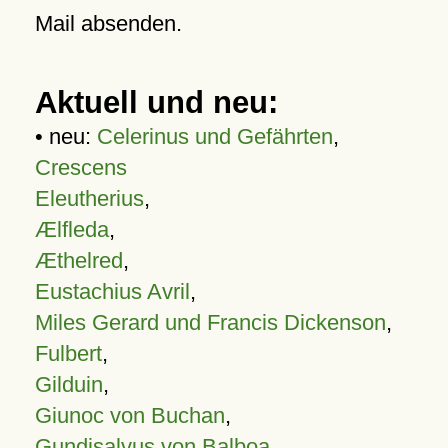
Mail absenden.
Aktuell und neu:
• neu:
Celerinus und Gefährten
,
Crescens
Eleutherius
,
Ælfleda
,
Æthelred
,
Eustachius Avril
,
Miles Gerard und Francis Dickenson
,
Fulbert
,
Gilduin
,
Giunoc von Buchan
,
Gundisalvus von Balboa
,