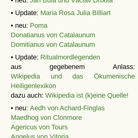
• neu:
Jan Bula und Václav Drbola
• Update:
Maria Rosa Julia Billiart
• neu:
Poma
Donatianus von Catalaunum
Domitianus von Catalaunum
• Update:
Ritualmordlegenden
aus gegebenem Anlass:
Wikipedia und das Ökumenische
Heiligenlexikon
dazu auch:
Wikipedia ist (k)eine Quelle!
• neu:
Aedh von Achard-Finglas
Maedhog von Clonmore
Agericus von Tours
Angelus von Vitoria