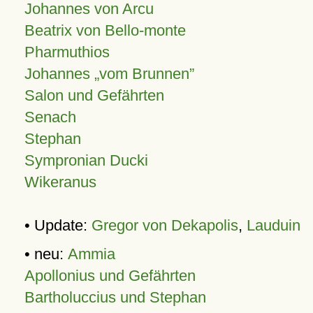
Johannes von Arcu
Beatrix von Bello-monte
Pharmuthios
Johannes
vom Brunnen
Salon und Gefährten
Senach
Stephan
Sympronian Ducki
Wikeranus
• Update:
Gregor von Dekapolis
,
Lauduin
• neu:
Ammia
Apollonius und Gefährten
Bartholuccius und Stephan