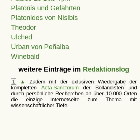
Platonis und Gefährten
Platonides von Nisibis
Theodor
Ulched
Urban von Peñalba
Winebald
weitere Einträge im
Redaktionslog
1
▲
Zudem mit der exlusiven Wiedergabe der
kompletten
Acta Sanctorum
der Bollandisten und
durch persönliche Recherchen an über 10.000 Orten
die einzige Internetseite zum Thema mit
wissenschaftlicher Tiefe.