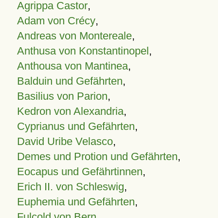
Agrippa Castor
,
Adam von Crécy
,
Andreas von Montereale
,
Anthusa von Konstantinopel
,
Anthousa von Mantinea
,
Balduin und Gefährten
,
Basilius von Parion
,
Kedron von Alexandria
,
Cyprianus und Gefährten
,
David Uribe Velasco
,
Demes und Protion und Gefährten
,
Eocapus und Gefährtinnen
,
Erich II. von Schleswig
,
Euphemia und Gefährten
,
Fulcold von Bern
,