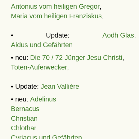
Antonius vom heiligen Gregor
,
Maria vom heiligen Franziskus
,
• Update:
Aodh Glas
,
Aidus und Gefährten
• neu:
Die 70 / 72 Jünger Jesu Christi
,
Toten-Auferwecker
,
• Update:
Jean Vallière
• neu:
Adelinus
Bernacus
Christian
Chlothar
Cyriacus und Gefährten