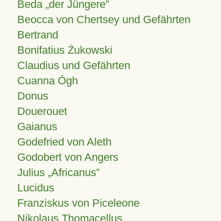
Beda „der Jüngere”
Beocca von Chertsey und Gefährten
Bertrand
Bonifatius Żukowski
Claudius und Gefährten
Cuanna Ógh
Donus
Douerouet
Gaianus
Godefried von Aleth
Godobert von Angers
Julius
Africanus
Lucidus
Franziskus von Piceleone
Nikolaus Thomacellus