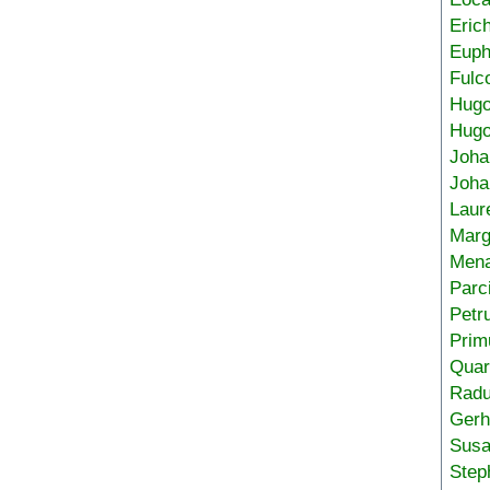
Eric
Euph
Fulc
Hug
Hugo
Joha
Joha
Laur
Marg
Mena
Parc
Petr
Prim
Quar
Radu
Gerh
Sus
Step