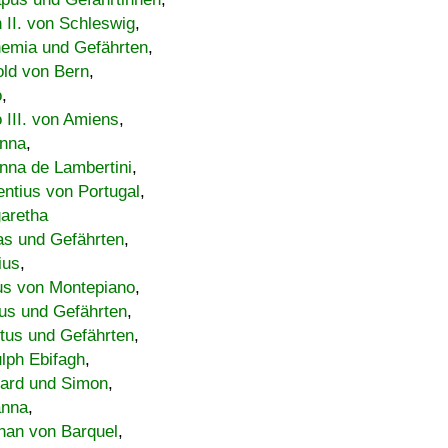
h II. von Schleswig
,
emia und Gefährten
,
old von Bern
,
o
,
 III. von Amiens
,
nna
,
nna de Lambertini
,
entius von Portugal
,
aretha
s und Gefährten
,
ius
,
us von Montepiano
,
us und Gefährten
,
tus und Gefährten
,
lph Ebifagh
,
ard und Simon
,
anna
,
han von Barquel
,