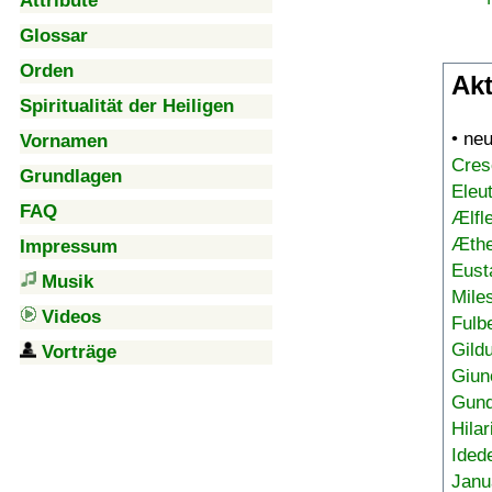
Attribute
Glossar
Orden
Akt
Spiritualität der Heiligen
• ne
Vornamen
Cres
Grundlagen
Eleu
FAQ
Ælfl
Æthe
Impressum
Eust
Musik
Mile
Videos
Fulb
Gild
Vorträge
Giun
Gund
Hilar
Ided
Janu