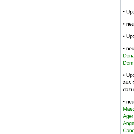
• Up
• ne
• Up
• ne
Dona
Domi
• Up
aus 
dazu
• ne
Maed
Ager
Ange
Canc