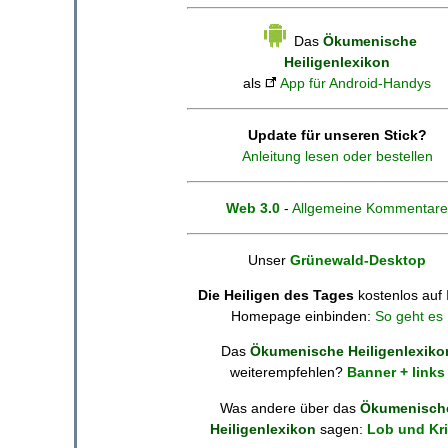
Das
Ökumenische
Heiligenlexikon
als
App für Android-Handys
Update für unseren Stick?
Anleitung lesen oder bestellen
Web 3.0
-
Allgemeine Kommentare
Unser
Grünewald-Desktop
Die Heiligen des Tages
kostenlos auf 
Homepage einbinden:
So geht es
Das
Ökumenische Heiligenlexiko
weiterempfehlen?
Banner + links
Was andere über das
Ökumenisch
Heiligenlexikon
sagen:
Lob und Kri