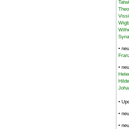
Tatw
Theo
Viss
Wigb
Wilh
Syna
• ne
Fran
• ne
Hele
Hild
Joha
• Up
• ne
• ne