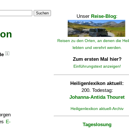
Suchen
Unser
Reise-Blog
:
kon
Reisen zu den Orten, an denen die Hei
lebten und verehrt werden.
lle
1
Zum ersten Mal hier?
Einführungstext anzeigen!
Heiligenlexikon aktuell:
200. Todestag:
Johanna-Antida Thouret
Heiligenlexikon aktuell-Archiv
rgen
ses
E-
Tageslosung