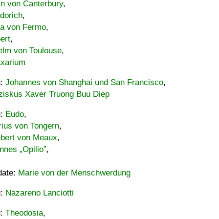
in von Canterbury
,
dorich
,
ia von Fermo
,
ert
,
elm von Toulouse
,
xarium
u:
Johannes von Shanghai und San Francisco
,
ziskus Xaver Truong Buu Diep
u:
Eudo
,
rius von Tongern
,
ebert von Meaux
,
nnes „Opilio”
,
date:
Marie von der Menschwerdung
u:
Nazareno Lanciotti
u:
Theodosia
,