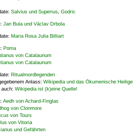
date:
Salvius und Superius
,
Godric
u:
Jan Bula und Václav Drbola
date:
Maria Rosa Julia Billiart
u:
Poma
tianus von Catalaunum
tianus von Catalaunum
date:
Ritualmordlegenden
gegebenem Anlass:
Wikipedia und das Ökumenische Heilige
 auch:
Wikipedia ist (k)eine Quelle!
u:
Aedh von Achard-Finglas
hog von Clonmore
icus von Tours
lus von Vitoria
ianus und Gefährten