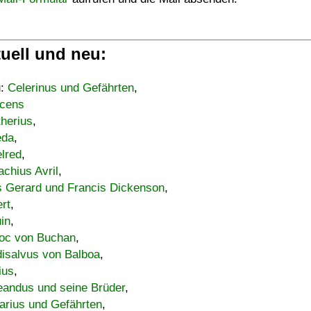
uell und neu:
u:
Celerinus und Gefährten
,
cens
therius
,
eda
,
lred
,
achius Avril
,
s Gerard und Francis Dickenson
,
ert
,
uin
,
oc von Buchan
,
isalvus von Balboa
,
ius
,
eandus und seine Brüder
,
arius und Gefährten
,