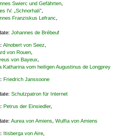
nnes Swierc und Gefährten
,
es IV. „Schnorhali”
,
nnes Franziskus Lefranc
,
date:
Johannes de Brébeuf
u:
Alnobert von Seez
,
ard von Rouen
,
eus von Bayeux
,
a Katharina vom heiligen Augustinus de Longprey
u:
Friedrich Janssoone
date:
Schutzpatron für Internet
u:
Petrus der Einsiedler
,
date:
Aurea von Amiens
,
Wulfia von Amiens
u:
Itisberga von Aire
,