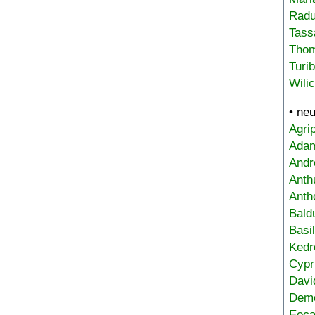
Radu
Tass
Tho
Turi
Wili
• ne
Agri
Adam
Andr
Anth
Anth
Bald
Basi
Kedr
Cypr
Davi
Deme
Eoca