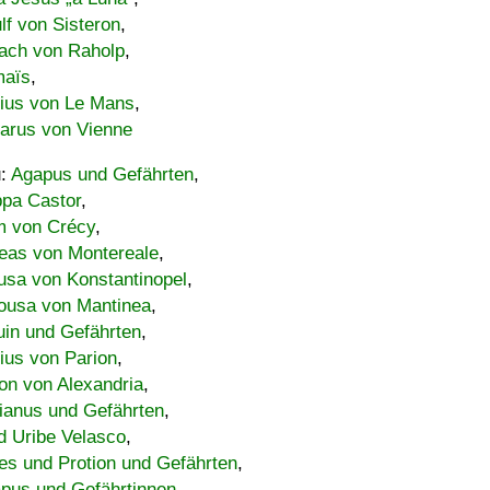
lf von Sisteron
,
ach von Raholp
,
maïs
,
bius von Le Mans
,
carus von Vienne
u:
Agapus und Gefährten
,
ppa Castor
,
 von Crécy
,
eas von Montereale
,
usa von Konstantinopel
,
ousa von Mantinea
,
uin und Gefährten
,
lius von Parion
,
on von Alexandria
,
ianus und Gefährten
,
d Uribe Velasco
,
s und Protion und Gefährten
,
pus und Gefährtinnen
,