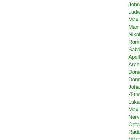
John
Ludw
Maxi
Max
Niko
Roma
Sabá
Apol
Arch
Don
Donn
Joha
Æthe
Luka
Max
Nerv
Opta
Radu
Mari