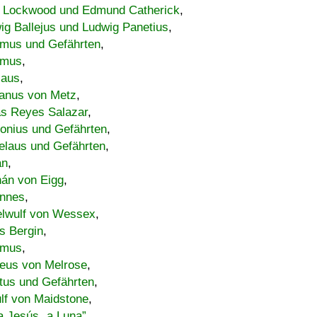
 Lockwood und Edmund Catherick
,
ig Ballejus und Ludwig Panetius
,
mus und Gefährten
,
imus
,
laus
,
nus von Metz
,
s Reyes Salazar
,
lonius und Gefährten
,
elaus und Gefährten
,
an
,
án von Eigg
,
nnes
,
lwulf von Wessex
,
s Bergin
,
imus
,
eus von Melrose
,
tus und Gefährten
,
lf von Maidstone
,
a Jesús „a Luna”
,