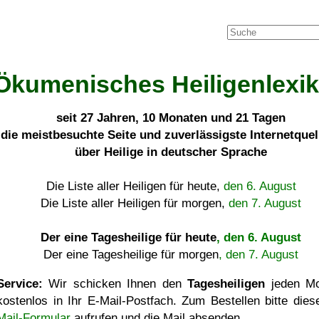
Ökumenisches Heiligenlexi
seit
27 Jahren, 10 Monaten und 21 Tagen
die meistbesuchte Seite und zuverlässigste Internetque
über Heilige in deutscher Sprache
Die Liste aller Heiligen für heute,
den 6. August
Die Liste aller Heiligen für morgen,
den 7. August
Der eine Tagesheilige für heute
, den 6. August
Der eine Tagesheilige für morgen
, den 7. August
Service:
Wir schicken Ihnen den
Tagesheiligen
jeden Mo
kostenlos in Ihr E-Mail-Postfach. Zum Bestellen bitte die
Mail-Formular
aufrufen und die Mail absenden.