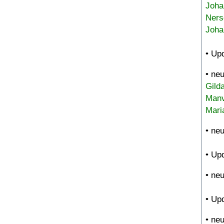
Joha
Ners
Joha
• Up
• ne
Gild
Manv
Mari
• ne
• Up
• ne
• Up
• ne