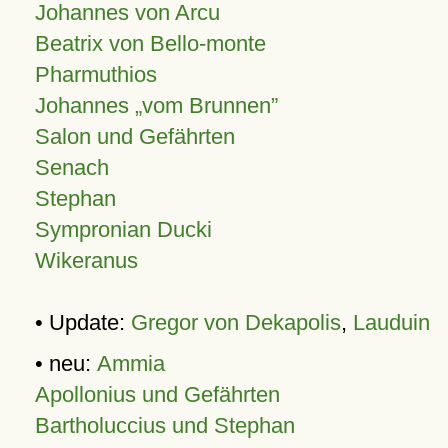
Johannes von Arcu
Beatrix von Bello-monte
Pharmuthios
Johannes
vom Brunnen
Salon und Gefährten
Senach
Stephan
Sympronian Ducki
Wikeranus
• Update:
Gregor von Dekapolis
,
Lauduin
• neu:
Ammia
Apollonius und Gefährten
Bartholuccius und Stephan