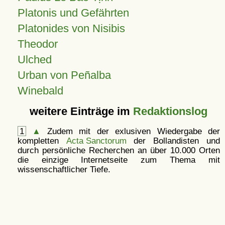
Platonis und Gefährten
Platonides von Nisibis
Theodor
Ulched
Urban von Peñalba
Winebald
weitere Einträge im
Redaktionslog
1
▲
Zudem mit der exlusiven Wiedergabe der
kompletten
Acta Sanctorum
der Bollandisten und
durch persönliche Recherchen an über 10.000 Orten
die einzige Internetseite zum Thema mit
wissenschaftlicher Tiefe.