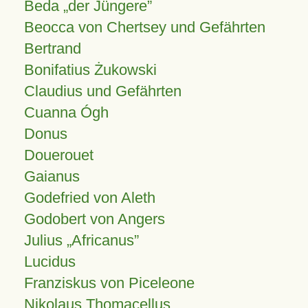
Beda „der Jüngere”
Beocca von Chertsey und Gefährten
Bertrand
Bonifatius Żukowski
Claudius und Gefährten
Cuanna Ógh
Donus
Douerouet
Gaianus
Godefried von Aleth
Godobert von Angers
Julius
Africanus
Lucidus
Franziskus von Piceleone
Nikolaus Thomacellus