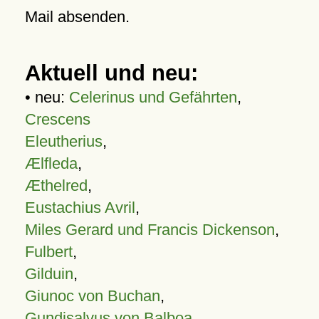
Mail absenden.
Aktuell und neu:
• neu:
Celerinus und Gefährten
,
Crescens
Eleutherius
,
Ælfleda
,
Æthelred
,
Eustachius Avril
,
Miles Gerard und Francis Dickenson
,
Fulbert
,
Gilduin
,
Giunoc von Buchan
,
Gundisalvus von Balboa
,