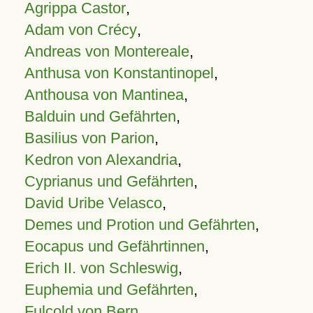
Agrippa Castor
,
Adam von Crécy
,
Andreas von Montereale
,
Anthusa von Konstantinopel
,
Anthousa von Mantinea
,
Balduin und Gefährten
,
Basilius von Parion
,
Kedron von Alexandria
,
Cyprianus und Gefährten
,
David Uribe Velasco
,
Demes und Protion und Gefährten
,
Eocapus und Gefährtinnen
,
Erich II. von Schleswig
,
Euphemia und Gefährten
,
Fulcold von Bern
,