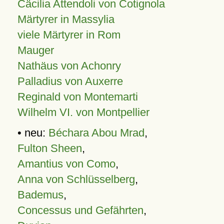
Cäcilia Attendoli von Cotignola
Märtyrer in Massylia
viele Märtyrer in Rom
Mauger
Nathäus von Achonry
Palladius von Auxerre
Reginald von Montemarti
Wilhelm VI. von Montpellier
• neu:
Béchara Abou Mrad
,
Fulton Sheen
,
Amantius von Como
,
Anna von Schlüsselberg
,
Bademus
,
Concessus und Gefährten
,