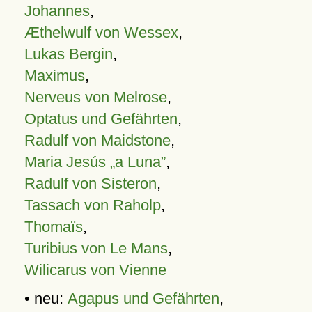
Johannes
,
Æthelwulf von Wessex
,
Lukas Bergin
,
Maximus
,
Nerveus von Melrose
,
Optatus und Gefährten
,
Radulf von Maidstone
,
Maria Jesús „a Luna”
,
Radulf von Sisteron
,
Tassach von Raholp
,
Thomaïs
,
Turibius von Le Mans
,
Wilicarus von Vienne
• neu:
Agapus und Gefährten
,