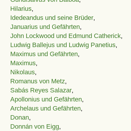
Hilarius
,
Idedeandus und seine Brüder
,
Januarius und Gefährten
,
John Lockwood und Edmund Catherick
,
Ludwig Ballejus und Ludwig Panetius
,
Maximus und Gefährten
,
Maximus
,
Nikolaus
,
Romanus von Metz
,
Sabás Reyes Salazar
,
Apollonius und Gefährten
,
Archelaus und Gefährten
,
Donan
,
Donnán von Eigg
,