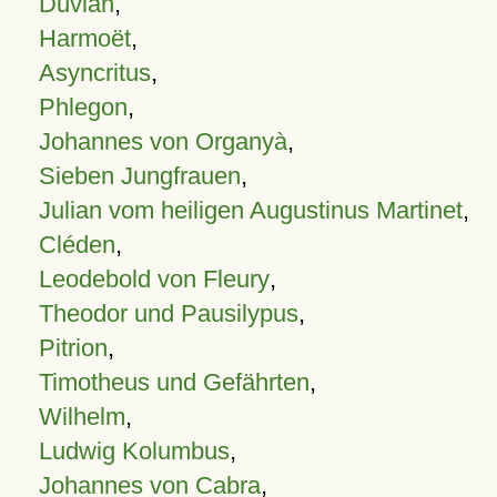
Duvian
,
Harmoët
,
Asyncritus
,
Phlegon
,
Johannes von Organyà
,
Sieben Jungfrauen
,
Julian vom heiligen Augustinus Martinet
,
Cléden
,
Leodebold von Fleury
,
Theodor und Pausilypus
,
Pitrion
,
Timotheus und Gefährten
,
Wilhelm
,
Ludwig Kolumbus
,
Johannes von Cabra
,