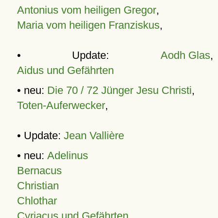
Antonius vom heiligen Gregor
,
Maria vom heiligen Franziskus
,
• Update:
Aodh Glas
,
Aidus und Gefährten
• neu:
Die 70 / 72 Jünger Jesu Christi
,
Toten-Auferwecker
,
• Update:
Jean Vallière
• neu:
Adelinus
Bernacus
Christian
Chlothar
Cyriacus und Gefährten