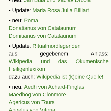
• neu:
Jan Bula und Václav Drbola
• Update:
Maria Rosa Julia Billiart
• neu:
Poma
Donatianus von Catalaunum
Domitianus von Catalaunum
• Update:
Ritualmordlegenden
aus gegebenem Anlass:
Wikipedia und das Ökumenische
Heiligenlexikon
dazu auch:
Wikipedia ist (k)eine Quelle!
• neu:
Aedh von Achard-Finglas
Maedhog von Clonmore
Agericus von Tours
Angelus von Vitoria