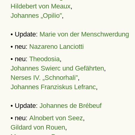
Hildebert von Meaux
,
Johannes „Opilio”
,
• Update:
Marie von der Menschwerdung
• neu:
Nazareno Lanciotti
• neu:
Theodosia
,
Johannes Swierc und Gefährten
,
Nerses IV. „Schnorhali”
,
Johannes Franziskus Lefranc
,
• Update:
Johannes de Brébeuf
• neu:
Alnobert von Seez
,
Gildard von Rouen
,