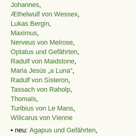
Johannes
,
Æthelwulf von Wessex
,
Lukas Bergin
,
Maximus
,
Nerveus von Melrose
,
Optatus und Gefährten
,
Radulf von Maidstone
,
Maria Jesús „a Luna”
,
Radulf von Sisteron
,
Tassach von Raholp
,
Thomaïs
,
Turibius von Le Mans
,
Wilicarus von Vienne
• neu:
Agapus und Gefährten
,