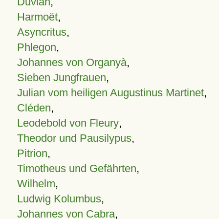
Duvian
,
Harmoët
,
Asyncritus
,
Phlegon
,
Johannes von Organyà
,
Sieben Jungfrauen
,
Julian vom heiligen Augustinus Martinet
,
Cléden
,
Leodebold von Fleury
,
Theodor und Pausilypus
,
Pitrion
,
Timotheus und Gefährten
,
Wilhelm
,
Ludwig Kolumbus
,
Johannes von Cabra
,