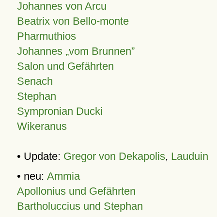
Johannes von Arcu
Beatrix von Bello-monte
Pharmuthios
Johannes
vom Brunnen
Salon und Gefährten
Senach
Stephan
Sympronian Ducki
Wikeranus
• Update:
Gregor von Dekapolis
,
Lauduin
• neu:
Ammia
Apollonius und Gefährten
Bartholuccius und Stephan