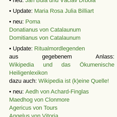
• neu:
Jan Bula und Václav Drbola
• Update:
Maria Rosa Julia Billiart
• neu:
Poma
Donatianus von Catalaunum
Domitianus von Catalaunum
• Update:
Ritualmordlegenden
aus gegebenem Anlass:
Wikipedia und das Ökumenische
Heiligenlexikon
dazu auch:
Wikipedia ist (k)eine Quelle!
• neu:
Aedh von Achard-Finglas
Maedhog von Clonmore
Agericus von Tours
Angelus von Vitoria