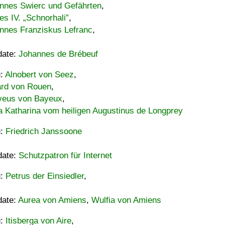
nnes Swierc und Gefährten
,
es IV. „Schnorhali”
,
nnes Franziskus Lefranc
,
date:
Johannes de Brébeuf
u:
Alnobert von Seez
,
ard von Rouen
,
eus von Bayeux
,
a Katharina vom heiligen Augustinus de Longprey
u:
Friedrich Janssoone
date:
Schutzpatron für Internet
u:
Petrus der Einsiedler
,
date:
Aurea von Amiens
,
Wulfia von Amiens
u:
Itisberga von Aire
,