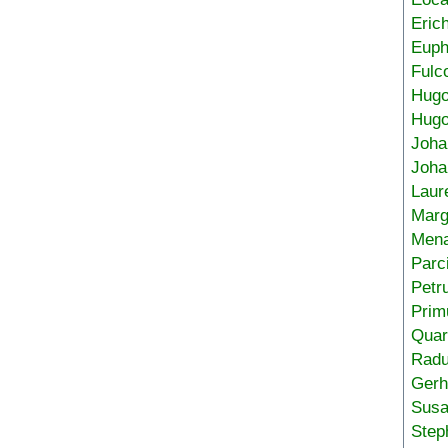
Eric
Euph
Fulc
Hug
Hugo
Joha
Joha
Laur
Marg
Mena
Parc
Petr
Prim
Quar
Radu
Gerh
Sus
Step