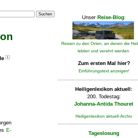
Suchen
Unser
Reise-Blog
:
kon
Reisen zu den Orten, an denen die Hei
lebten und verehrt werden.
lle
1
Zum ersten Mal hier?
Einführungstext anzeigen!
Heiligenlexikon aktuell:
200. Todestag:
Johanna-Antida Thouret
Heiligenlexikon aktuell-Archiv
rgen
ses
E-
Tageslosung