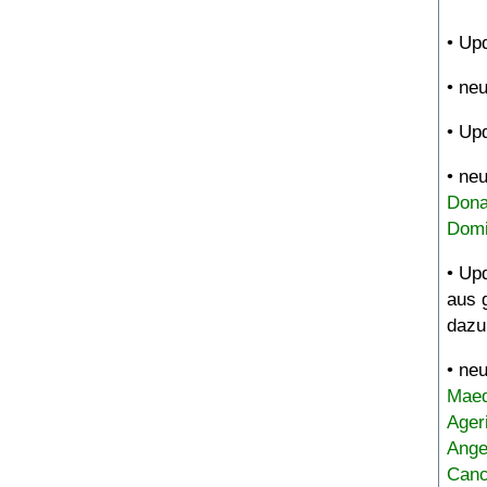
• Up
• ne
• Up
• ne
Dona
Domi
• Up
aus 
dazu
• ne
Maed
Ager
Ange
Canc