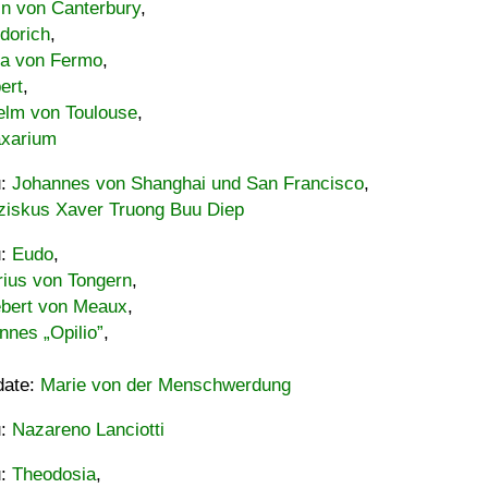
in von Canterbury
,
dorich
,
ia von Fermo
,
ert
,
elm von Toulouse
,
xarium
u:
Johannes von Shanghai und San Francisco
,
ziskus Xaver Truong Buu Diep
u:
Eudo
,
rius von Tongern
,
ebert von Meaux
,
nnes „Opilio”
,
date:
Marie von der Menschwerdung
u:
Nazareno Lanciotti
u:
Theodosia
,