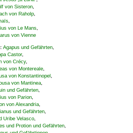
lf von Sisteron
,
ach von Raholp
,
maïs
,
bius von Le Mans
,
carus von Vienne
u:
Agapus und Gefährten
,
ppa Castor
,
 von Crécy
,
eas von Montereale
,
usa von Konstantinopel
,
ousa von Mantinea
,
uin und Gefährten
,
lius von Parion
,
on von Alexandria
,
ianus und Gefährten
,
d Uribe Velasco
,
s und Protion und Gefährten
,
pus und Gefährtinnen
,