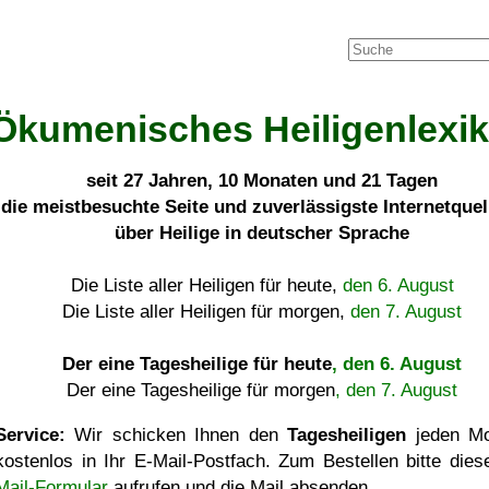
Ökumenisches Heiligenlexi
seit
27 Jahren, 10 Monaten und 21 Tagen
die meistbesuchte Seite und zuverlässigste Internetque
über Heilige in deutscher Sprache
Die Liste aller Heiligen für heute,
den 6. August
Die Liste aller Heiligen für morgen,
den 7. August
Der eine Tagesheilige für heute
, den 6. August
Der eine Tagesheilige für morgen
, den 7. August
Service:
Wir schicken Ihnen den
Tagesheiligen
jeden Mo
kostenlos in Ihr E-Mail-Postfach. Zum Bestellen bitte die
Mail-Formular
aufrufen und die Mail absenden.