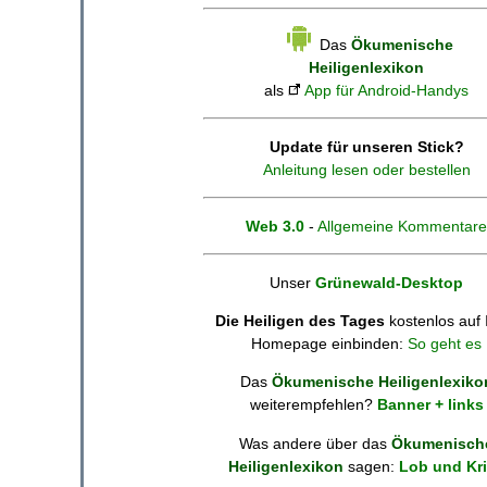
Das
Ökumenische
Heiligenlexikon
als
App für Android-Handys
Update für unseren Stick?
Anleitung lesen oder bestellen
Web 3.0
-
Allgemeine Kommentare
Unser
Grünewald-Desktop
Die Heiligen des Tages
kostenlos auf 
Homepage einbinden:
So geht es
Das
Ökumenische Heiligenlexiko
weiterempfehlen?
Banner + links
Was andere über das
Ökumenisch
Heiligenlexikon
sagen:
Lob und Kri