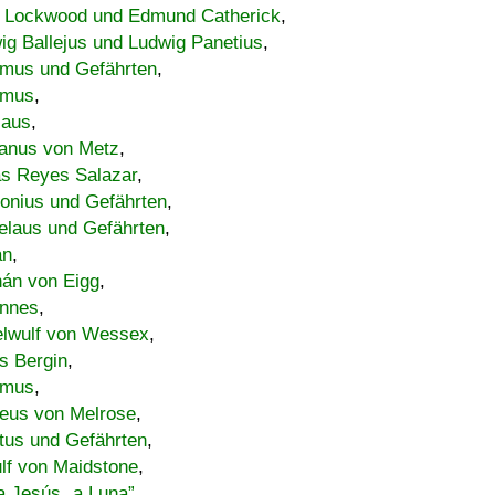
 Lockwood und Edmund Catherick
,
ig Ballejus und Ludwig Panetius
,
mus und Gefährten
,
imus
,
laus
,
nus von Metz
,
s Reyes Salazar
,
lonius und Gefährten
,
elaus und Gefährten
,
an
,
án von Eigg
,
nnes
,
lwulf von Wessex
,
s Bergin
,
imus
,
eus von Melrose
,
tus und Gefährten
,
lf von Maidstone
,
a Jesús „a Luna”
,