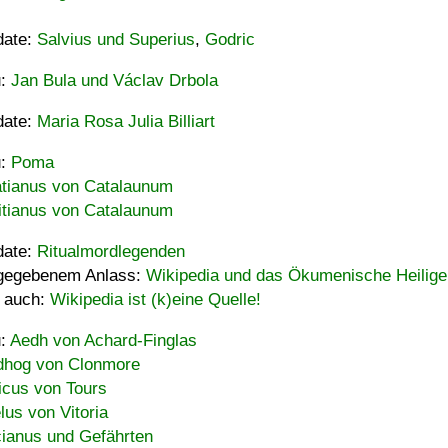
date:
Salvius und Superius
,
Godric
u:
Jan Bula und Václav Drbola
date:
Maria Rosa Julia Billiart
u:
Poma
tianus von Catalaunum
tianus von Catalaunum
date:
Ritualmordlegenden
gegebenem Anlass:
Wikipedia und das Ökumenische Heilige
 auch:
Wikipedia ist (k)eine Quelle!
u:
Aedh von Achard-Finglas
hog von Clonmore
icus von Tours
lus von Vitoria
ianus und Gefährten