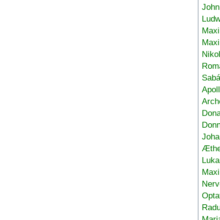
John
Ludw
Maxi
Max
Niko
Roma
Sabá
Apol
Arch
Don
Donn
Joha
Æthe
Luka
Max
Nerv
Opta
Radu
Mari