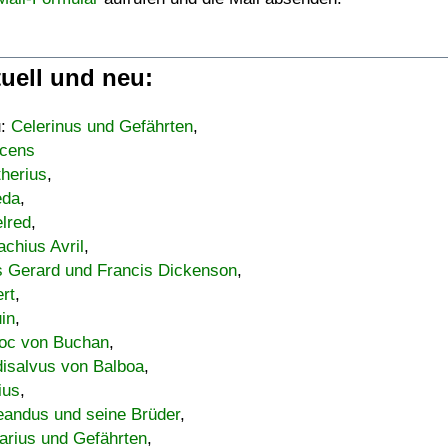
uell und neu:
u:
Celerinus und Gefährten
,
cens
therius
,
eda
,
lred
,
achius Avril
,
s Gerard und Francis Dickenson
,
ert
,
uin
,
oc von Buchan
,
isalvus von Balboa
,
ius
,
eandus und seine Brüder
,
arius und Gefährten
,