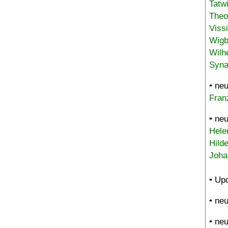
Tatw
Theo
Viss
Wigb
Wilh
Syna
• ne
Fran
• ne
Hele
Hild
Joha
• Up
• ne
• ne