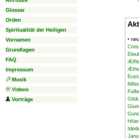
Attribute
Glossar
Orden
Akt
Spiritualität der Heiligen
• ne
Vornamen
Cres
Grundlagen
Eleu
FAQ
Ælfl
Æthe
Impressum
Eust
Musik
Mile
Videos
Fulb
Gild
Vorträge
Giun
Gund
Hilar
Ided
Janu