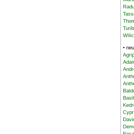
Radu
Tass
Tho
Turi
Wili
• ne
Agri
Adam
Andr
Anth
Anth
Bald
Basi
Kedr
Cypr
Davi
Deme
Eoca