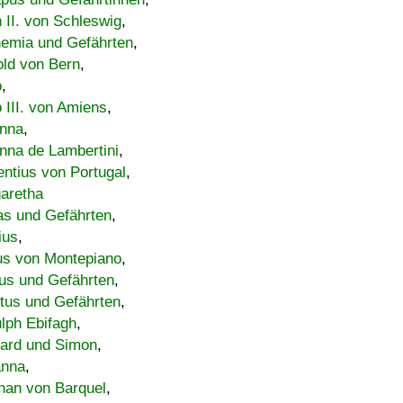
h II. von Schleswig
,
emia und Gefährten
,
old von Bern
,
o
,
 III. von Amiens
,
nna
,
nna de Lambertini
,
entius von Portugal
,
aretha
s und Gefährten
,
ius
,
us von Montepiano
,
us und Gefährten
,
tus und Gefährten
,
lph Ebifagh
,
ard und Simon
,
anna
,
han von Barquel
,