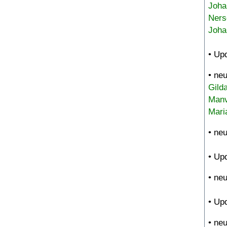
Joha
Ners
Joha
• Up
• ne
Gild
Manv
Mari
• ne
• Up
• ne
• Up
• ne