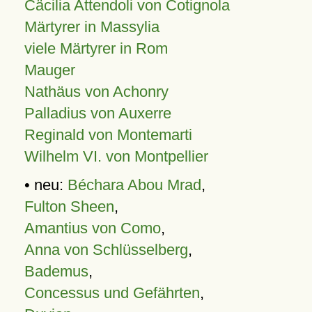
Cäcilia Attendoli von Cotignola
Märtyrer in Massylia
viele Märtyrer in Rom
Mauger
Nathäus von Achonry
Palladius von Auxerre
Reginald von Montemarti
Wilhelm VI. von Montpellier
• neu:
Béchara Abou Mrad
,
Fulton Sheen
,
Amantius von Como
,
Anna von Schlüsselberg
,
Bademus
,
Concessus und Gefährten
,