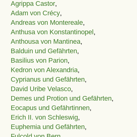
Agrippa Castor
,
Adam von Crécy
,
Andreas von Montereale
,
Anthusa von Konstantinopel
,
Anthousa von Mantinea
,
Balduin und Gefährten
,
Basilius von Parion
,
Kedron von Alexandria
,
Cyprianus und Gefährten
,
David Uribe Velasco
,
Demes und Protion und Gefährten
,
Eocapus und Gefährtinnen
,
Erich II. von Schleswig
,
Euphemia und Gefährten
,
Fulcold von Bern
,