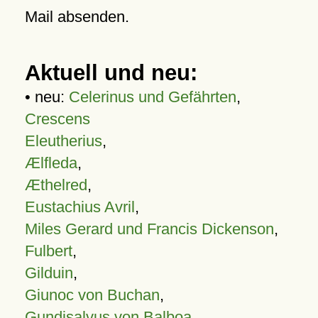
Mail absenden.
Aktuell und neu:
• neu:
Celerinus und Gefährten
,
Crescens
Eleutherius
,
Ælfleda
,
Æthelred
,
Eustachius Avril
,
Miles Gerard und Francis Dickenson
,
Fulbert
,
Gilduin
,
Giunoc von Buchan
,
Gundisalvus von Balboa
,