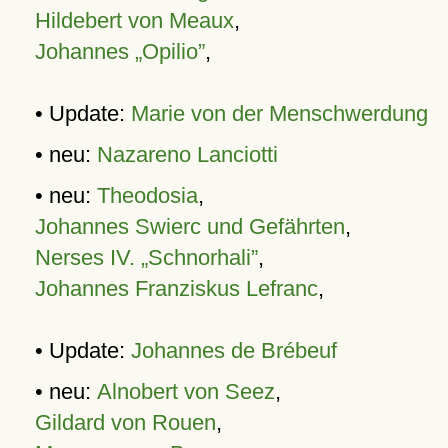
Hildebert von Meaux
,
Johannes „Opilio”
,
• Update:
Marie von der Menschwerdung
• neu:
Nazareno Lanciotti
• neu:
Theodosia
,
Johannes Swierc und Gefährten
,
Nerses IV. „Schnorhali”
,
Johannes Franziskus Lefranc
,
• Update:
Johannes de Brébeuf
• neu:
Alnobert von Seez
,
Gildard von Rouen
,