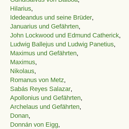
Hilarius
,
Idedeandus und seine Brüder
,
Januarius und Gefährten
,
John Lockwood und Edmund Catherick
,
Ludwig Ballejus und Ludwig Panetius
,
Maximus und Gefährten
,
Maximus
,
Nikolaus
,
Romanus von Metz
,
Sabás Reyes Salazar
,
Apollonius und Gefährten
,
Archelaus und Gefährten
,
Donan
,
Donnán von Eigg
,