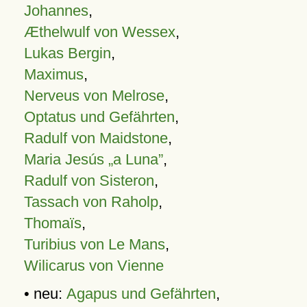
Johannes
,
Æthelwulf von Wessex
,
Lukas Bergin
,
Maximus
,
Nerveus von Melrose
,
Optatus und Gefährten
,
Radulf von Maidstone
,
Maria Jesús „a Luna”
,
Radulf von Sisteron
,
Tassach von Raholp
,
Thomaïs
,
Turibius von Le Mans
,
Wilicarus von Vienne
• neu:
Agapus und Gefährten
,