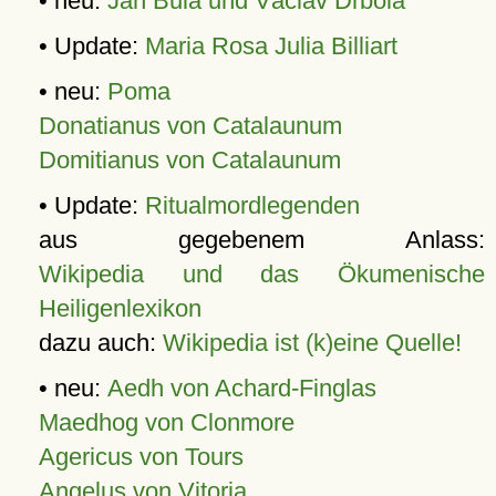
• neu:
Jan Bula und Václav Drbola
• Update:
Maria Rosa Julia Billiart
• neu:
Poma
Donatianus von Catalaunum
Domitianus von Catalaunum
• Update:
Ritualmordlegenden
aus gegebenem Anlass:
Wikipedia und das Ökumenische
Heiligenlexikon
dazu auch:
Wikipedia ist (k)eine Quelle!
• neu:
Aedh von Achard-Finglas
Maedhog von Clonmore
Agericus von Tours
Angelus von Vitoria