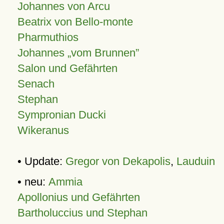
Johannes von Arcu
Beatrix von Bello-monte
Pharmuthios
Johannes
vom Brunnen
Salon und Gefährten
Senach
Stephan
Sympronian Ducki
Wikeranus
• Update:
Gregor von Dekapolis
,
Lauduin
• neu:
Ammia
Apollonius und Gefährten
Bartholuccius und Stephan