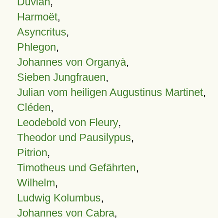
Duvian
,
Harmoët
,
Asyncritus
,
Phlegon
,
Johannes von Organyà
,
Sieben Jungfrauen
,
Julian vom heiligen Augustinus Martinet
,
Cléden
,
Leodebold von Fleury
,
Theodor und Pausilypus
,
Pitrion
,
Timotheus und Gefährten
,
Wilhelm
,
Ludwig Kolumbus
,
Johannes von Cabra
,