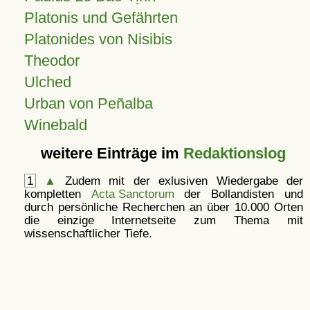
Platonis und Gefährten
Platonides von Nisibis
Theodor
Ulched
Urban von Peñalba
Winebald
weitere Einträge im
Redaktionslog
1
▲
Zudem mit der exlusiven Wiedergabe der
kompletten
Acta Sanctorum
der Bollandisten und
durch persönliche Recherchen an über 10.000 Orten
die einzige Internetseite zum Thema mit
wissenschaftlicher Tiefe.