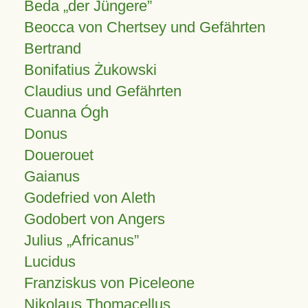
Beda „der Jüngere”
Beocca von Chertsey und Gefährten
Bertrand
Bonifatius Żukowski
Claudius und Gefährten
Cuanna Ógh
Donus
Douerouet
Gaianus
Godefried von Aleth
Godobert von Angers
Julius
Africanus
Lucidus
Franziskus von Piceleone
Nikolaus Thomacellus