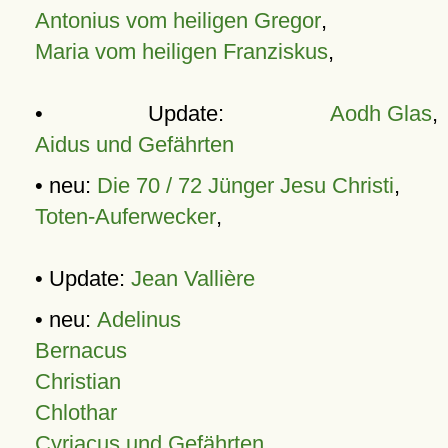
Antonius vom heiligen Gregor
,
Maria vom heiligen Franziskus
,
• Update:
Aodh Glas
,
Aidus und Gefährten
• neu:
Die 70 / 72 Jünger Jesu Christi
,
Toten-Auferwecker
,
• Update:
Jean Vallière
• neu:
Adelinus
Bernacus
Christian
Chlothar
Cyriacus und Gefährten