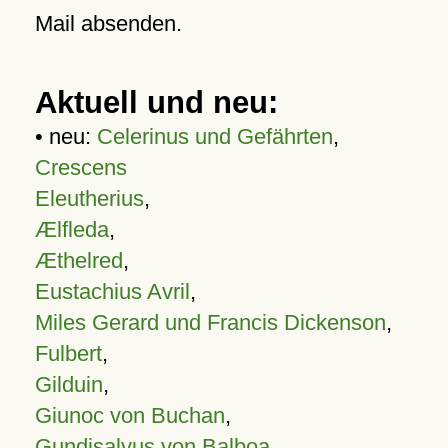
Mail absenden.
Aktuell und neu:
• neu:
Celerinus und Gefährten
,
Crescens
Eleutherius
,
Ælfleda
,
Æthelred
,
Eustachius Avril
,
Miles Gerard und Francis Dickenson
,
Fulbert
,
Gilduin
,
Giunoc von Buchan
,
Gundisalvus von Balboa
,