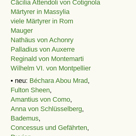
Cäcilia Attendoli von Cotignola
Märtyrer in Massylia
viele Märtyrer in Rom
Mauger
Nathäus von Achonry
Palladius von Auxerre
Reginald von Montemarti
Wilhelm VI. von Montpellier
• neu:
Béchara Abou Mrad
,
Fulton Sheen
,
Amantius von Como
,
Anna von Schlüsselberg
,
Bademus
,
Concessus und Gefährten
,