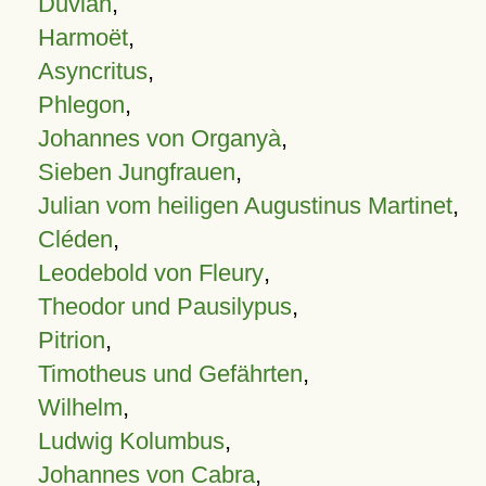
Duvian
,
Harmoët
,
Asyncritus
,
Phlegon
,
Johannes von Organyà
,
Sieben Jungfrauen
,
Julian vom heiligen Augustinus Martinet
,
Cléden
,
Leodebold von Fleury
,
Theodor und Pausilypus
,
Pitrion
,
Timotheus und Gefährten
,
Wilhelm
,
Ludwig Kolumbus
,
Johannes von Cabra
,