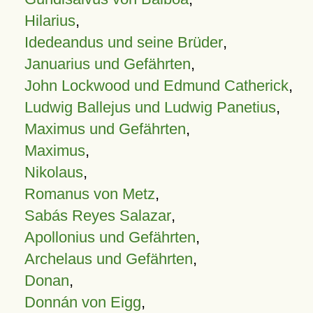
Hilarius
,
Idedeandus und seine Brüder
,
Januarius und Gefährten
,
John Lockwood und Edmund Catherick
,
Ludwig Ballejus und Ludwig Panetius
,
Maximus und Gefährten
,
Maximus
,
Nikolaus
,
Romanus von Metz
,
Sabás Reyes Salazar
,
Apollonius und Gefährten
,
Archelaus und Gefährten
,
Donan
,
Donnán von Eigg
,