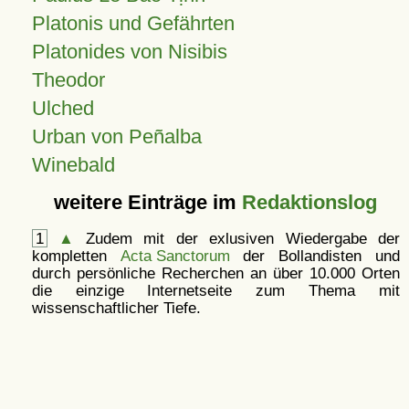
Platonis und Gefährten
Platonides von Nisibis
Theodor
Ulched
Urban von Peñalba
Winebald
weitere Einträge im
Redaktionslog
1
▲
Zudem mit der exlusiven Wiedergabe der
kompletten
Acta Sanctorum
der Bollandisten und
durch persönliche Recherchen an über 10.000 Orten
die einzige Internetseite zum Thema mit
wissenschaftlicher Tiefe.