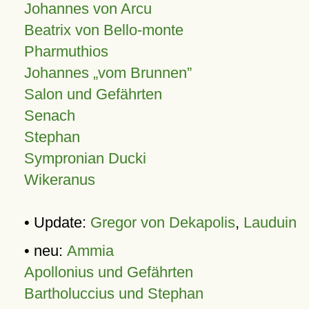
Johannes von Arcu
Beatrix von Bello-monte
Pharmuthios
Johannes
vom Brunnen
Salon und Gefährten
Senach
Stephan
Sympronian Ducki
Wikeranus
• Update:
Gregor von Dekapolis
,
Lauduin
• neu:
Ammia
Apollonius und Gefährten
Bartholuccius und Stephan