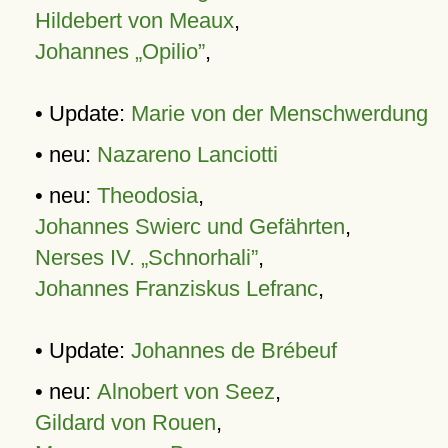
Hildebert von Meaux
,
Johannes „Opilio”
,
• Update:
Marie von der Menschwerdung
• neu:
Nazareno Lanciotti
• neu:
Theodosia
,
Johannes Swierc und Gefährten
,
Nerses IV. „Schnorhali”
,
Johannes Franziskus Lefranc
,
• Update:
Johannes de Brébeuf
• neu:
Alnobert von Seez
,
Gildard von Rouen
,