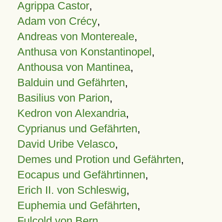
Agrippa Castor
,
Adam von Crécy
,
Andreas von Montereale
,
Anthusa von Konstantinopel
,
Anthousa von Mantinea
,
Balduin und Gefährten
,
Basilius von Parion
,
Kedron von Alexandria
,
Cyprianus und Gefährten
,
David Uribe Velasco
,
Demes und Protion und Gefährten
,
Eocapus und Gefährtinnen
,
Erich II. von Schleswig
,
Euphemia und Gefährten
,
Fulcold von Bern
,