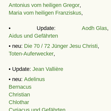
Antonius vom heiligen Gregor
,
Maria vom heiligen Franziskus
,
• Update:
Aodh Glas
,
Aidus und Gefährten
• neu:
Die 70 / 72 Jünger Jesu Christi
,
Toten-Auferwecker
,
• Update:
Jean Vallière
• neu:
Adelinus
Bernacus
Christian
Chlothar
Cyriacus und Gefährten