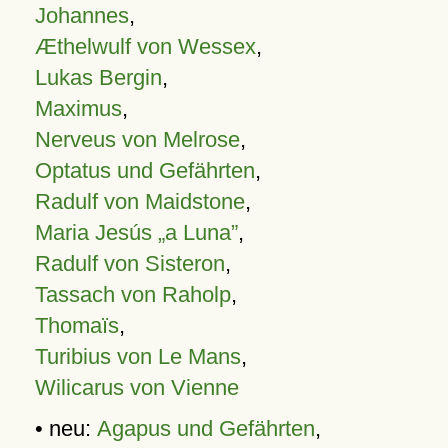
Johannes
,
Æthelwulf von Wessex
,
Lukas Bergin
,
Maximus
,
Nerveus von Melrose
,
Optatus und Gefährten
,
Radulf von Maidstone
,
Maria Jesús „a Luna”
,
Radulf von Sisteron
,
Tassach von Raholp
,
Thomaïs
,
Turibius von Le Mans
,
Wilicarus von Vienne
• neu:
Agapus und Gefährten
,