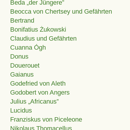
Beda „der Jüngere”
Beocca von Chertsey und Gefährten
Bertrand
Bonifatius Żukowski
Claudius und Gefährten
Cuanna Ógh
Donus
Douerouet
Gaianus
Godefried von Aleth
Godobert von Angers
Julius
Africanus
Lucidus
Franziskus von Piceleone
Nikolaus Thomacellus