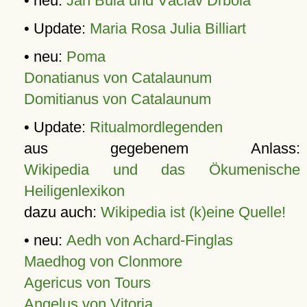
• neu:
Jan Bula und Václav Drbola
• Update:
Maria Rosa Julia Billiart
• neu:
Poma
Donatianus von Catalaunum
Domitianus von Catalaunum
• Update:
Ritualmordlegenden
aus gegebenem Anlass:
Wikipedia und das Ökumenische
Heiligenlexikon
dazu auch:
Wikipedia ist (k)eine Quelle!
• neu:
Aedh von Achard-Finglas
Maedhog von Clonmore
Agericus von Tours
Angelus von Vitoria