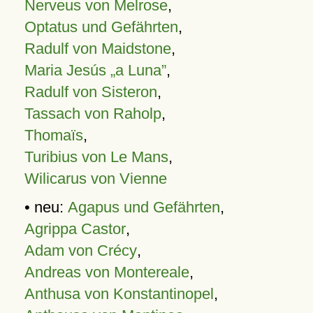
Nerveus von Melrose
,
Optatus und Gefährten
,
Radulf von Maidstone
,
Maria Jesús „a Luna”
,
Radulf von Sisteron
,
Tassach von Raholp
,
Thomaïs
,
Turibius von Le Mans
,
Wilicarus von Vienne
• neu:
Agapus und Gefährten
,
Agrippa Castor
,
Adam von Crécy
,
Andreas von Montereale
,
Anthusa von Konstantinopel
,