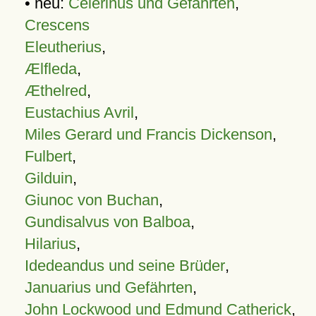
• neu:
Celerinus und Gefährten
,
Crescens
Eleutherius
,
Ælfleda
,
Æthelred
,
Eustachius Avril
,
Miles Gerard und Francis Dickenson
,
Fulbert
,
Gilduin
,
Giunoc von Buchan
,
Gundisalvus von Balboa
,
Hilarius
,
Idedeandus und seine Brüder
,
Januarius und Gefährten
,
John Lockwood und Edmund Catherick
,