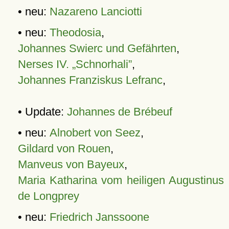
• neu:
Nazareno Lanciotti
• neu:
Theodosia
,
Johannes Swierc und Gefährten
,
Nerses IV. „Schnorhali”
,
Johannes Franziskus Lefranc
,
• Update:
Johannes de Brébeuf
• neu:
Alnobert von Seez
,
Gildard von Rouen
,
Manveus von Bayeux
,
Maria Katharina vom heiligen Augustinus
de Longprey
• neu:
Friedrich Janssoone