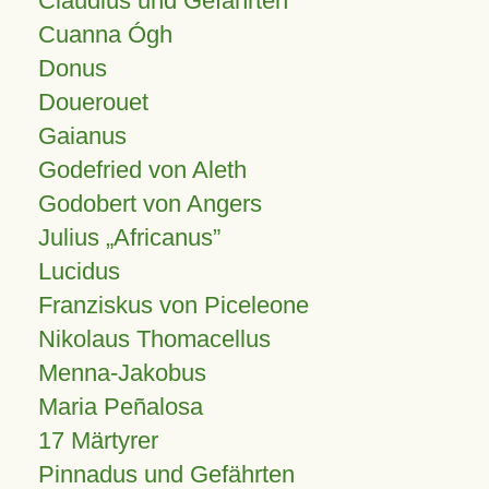
Claudius und Gefährten
Cuanna Ógh
Donus
Douerouet
Gaianus
Godefried von Aleth
Godobert von Angers
Julius
Africanus
Lucidus
Franziskus von Piceleone
Nikolaus Thomacellus
Menna-Jakobus
Maria Peñalosa
17 Märtyrer
Pinnadus und Gefährten