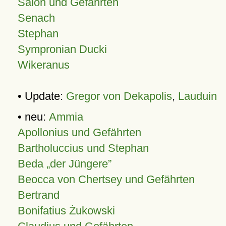
Salon und Gefährten
Senach
Stephan
Sympronian Ducki
Wikeranus
• Update:
Gregor von Dekapolis
,
Lauduin
• neu:
Ammia
Apollonius und Gefährten
Bartholuccius und Stephan
Beda „der Jüngere”
Beocca von Chertsey und Gefährten
Bertrand
Bonifatius Żukowski