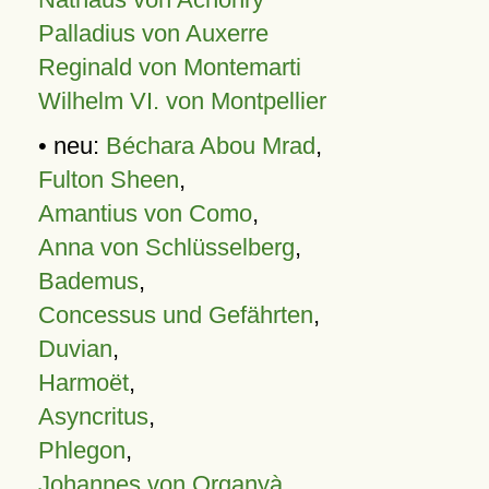
Palladius von Auxerre
Reginald von Montemarti
Wilhelm VI. von Montpellier
• neu:
Béchara Abou Mrad
,
Fulton Sheen
,
Amantius von Como
,
Anna von Schlüsselberg
,
Bademus
,
Concessus und Gefährten
,
Duvian
,
Harmoët
,
Asyncritus
,
Phlegon
,
Johannes von Organyà
,