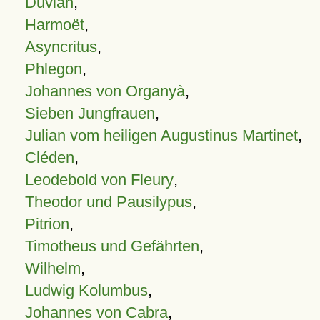
Duvian
,
Harmoët
,
Asyncritus
,
Phlegon
,
Johannes von Organyà
,
Sieben Jungfrauen
,
Julian vom heiligen Augustinus Martinet
,
Cléden
,
Leodebold von Fleury
,
Theodor und Pausilypus
,
Pitrion
,
Timotheus und Gefährten
,
Wilhelm
,
Ludwig Kolumbus
,
Johannes von Cabra
,