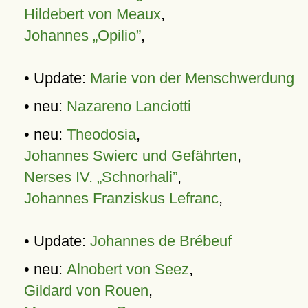
Hildebert von Meaux
,
Johannes „Opilio”
,
• Update:
Marie von der Menschwerdung
• neu:
Nazareno Lanciotti
• neu:
Theodosia
,
Johannes Swierc und Gefährten
,
Nerses IV. „Schnorhali”
,
Johannes Franziskus Lefranc
,
• Update:
Johannes de Brébeuf
• neu:
Alnobert von Seez
,
Gildard von Rouen
,