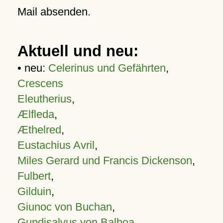
Mail absenden.
Aktuell und neu:
• neu:
Celerinus und Gefährten
,
Crescens
Eleutherius
,
Ælfleda
,
Æthelred
,
Eustachius Avril
,
Miles Gerard und Francis Dickenson
,
Fulbert
,
Gilduin
,
Giunoc von Buchan
,
Gundisalvus von Balboa
,