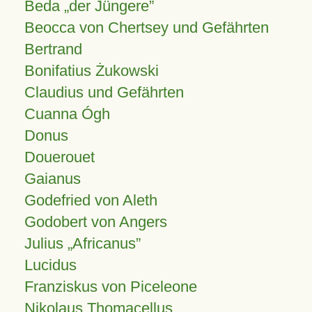
Beda „der Jüngere”
Beocca von Chertsey und Gefährten
Bertrand
Bonifatius Żukowski
Claudius und Gefährten
Cuanna Ógh
Donus
Douerouet
Gaianus
Godefried von Aleth
Godobert von Angers
Julius
Africanus
Lucidus
Franziskus von Piceleone
Nikolaus Thomacellus