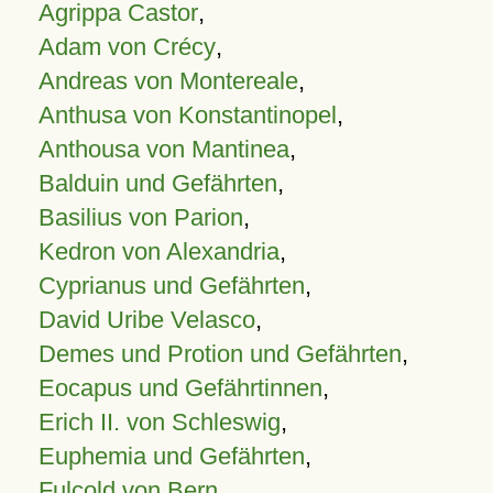
Agrippa Castor
,
Adam von Crécy
,
Andreas von Montereale
,
Anthusa von Konstantinopel
,
Anthousa von Mantinea
,
Balduin und Gefährten
,
Basilius von Parion
,
Kedron von Alexandria
,
Cyprianus und Gefährten
,
David Uribe Velasco
,
Demes und Protion und Gefährten
,
Eocapus und Gefährtinnen
,
Erich II. von Schleswig
,
Euphemia und Gefährten
,
Fulcold von Bern
,