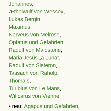
Johannes
,
Æthelwulf von Wessex
,
Lukas Bergin
,
Maximus
,
Nerveus von Melrose
,
Optatus und Gefährten
,
Radulf von Maidstone
,
Maria Jesús „a Luna”
,
Radulf von Sisteron
,
Tassach von Raholp
,
Thomaïs
,
Turibius von Le Mans
,
Wilicarus von Vienne
• neu:
Agapus und Gefährten
,