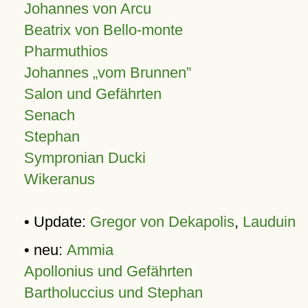
Johannes von Arcu
Beatrix von Bello-monte
Pharmuthios
Johannes
vom Brunnen
Salon und Gefährten
Senach
Stephan
Sympronian Ducki
Wikeranus
• Update:
Gregor von Dekapolis
,
Lauduin
• neu:
Ammia
Apollonius und Gefährten
Bartholuccius und Stephan