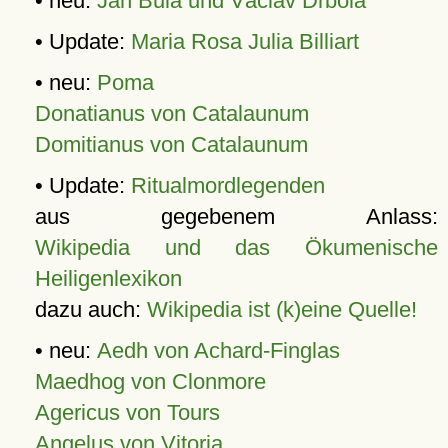
• neu:
Jan Bula und Václav Drbola
• Update:
Maria Rosa Julia Billiart
• neu:
Poma
Donatianus von Catalaunum
Domitianus von Catalaunum
• Update:
Ritualmordlegenden
aus gegebenem Anlass:
Wikipedia und das Ökumenische
Heiligenlexikon
dazu auch:
Wikipedia ist (k)eine Quelle!
• neu:
Aedh von Achard-Finglas
Maedhog von Clonmore
Agericus von Tours
Angelus von Vitoria