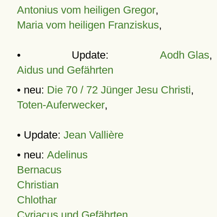
Antonius vom heiligen Gregor
,
Maria vom heiligen Franziskus
,
• Update:
Aodh Glas
,
Aidus und Gefährten
• neu:
Die 70 / 72 Jünger Jesu Christi
,
Toten-Auferwecker
,
• Update:
Jean Vallière
• neu:
Adelinus
Bernacus
Christian
Chlothar
Cyriacus und Gefährten