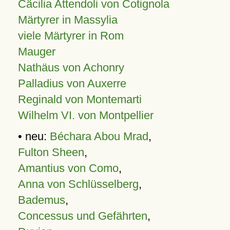
Cäcilia Attendoli von Cotignola
Märtyrer in Massylia
viele Märtyrer in Rom
Mauger
Nathäus von Achonry
Palladius von Auxerre
Reginald von Montemarti
Wilhelm VI. von Montpellier
• neu:
Béchara Abou Mrad
,
Fulton Sheen
,
Amantius von Como
,
Anna von Schlüsselberg
,
Bademus
,
Concessus und Gefährten
,