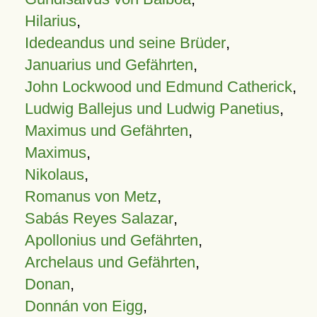
Hilarius
,
Idedeandus und seine Brüder
,
Januarius und Gefährten
,
John Lockwood und Edmund Catherick
,
Ludwig Ballejus und Ludwig Panetius
,
Maximus und Gefährten
,
Maximus
,
Nikolaus
,
Romanus von Metz
,
Sabás Reyes Salazar
,
Apollonius und Gefährten
,
Archelaus und Gefährten
,
Donan
,
Donnán von Eigg
,