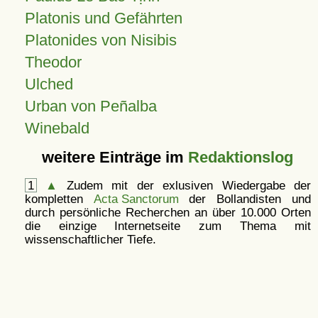
Platonis und Gefährten
Platonides von Nisibis
Theodor
Ulched
Urban von Peñalba
Winebald
weitere Einträge im
Redaktionslog
1
▲
Zudem mit der exlusiven Wiedergabe der
kompletten
Acta Sanctorum
der Bollandisten und
durch persönliche Recherchen an über 10.000 Orten
die einzige Internetseite zum Thema mit
wissenschaftlicher Tiefe.