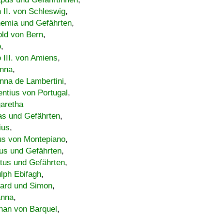
h II. von Schleswig
,
emia und Gefährten
,
old von Bern
,
o
,
 III. von Amiens
,
nna
,
nna de Lambertini
,
entius von Portugal
,
aretha
s und Gefährten
,
ius
,
us von Montepiano
,
us und Gefährten
,
tus und Gefährten
,
lph Ebifagh
,
ard und Simon
,
anna
,
han von Barquel
,