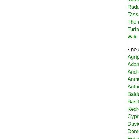
Radu
Tass
Tho
Turi
Wili
• ne
Agri
Adam
Andr
Anth
Anth
Bald
Basi
Kedr
Cypr
Davi
Deme
Eoca