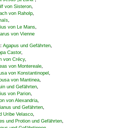
lf von Sisteron
,
ach von Raholp
,
maïs
,
bius von Le Mans
,
carus von Vienne
u:
Agapus und Gefährten
,
ppa Castor
,
 von Crécy
,
eas von Montereale
,
usa von Konstantinopel
,
ousa von Mantinea
,
uin und Gefährten
,
lius von Parion
,
on von Alexandria
,
ianus und Gefährten
,
d Uribe Velasco
,
s und Protion und Gefährten
,
pus und Gefährtinnen
,