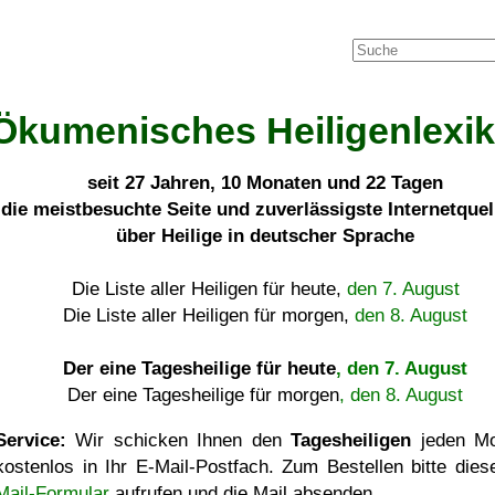
Ökumenisches Heiligenlexi
seit
27 Jahren, 10 Monaten und 22 Tagen
die meistbesuchte Seite und zuverlässigste Internetque
über Heilige in deutscher Sprache
Die Liste aller Heiligen für heute,
den 7. August
Die Liste aller Heiligen für morgen,
den 8. August
Der eine Tagesheilige für heute
, den 7. August
Der eine Tagesheilige für morgen
, den 8. August
Service:
Wir schicken Ihnen den
Tagesheiligen
jeden Mo
kostenlos in Ihr E-Mail-Postfach. Zum Bestellen bitte die
Mail-Formular
aufrufen und die Mail absenden.