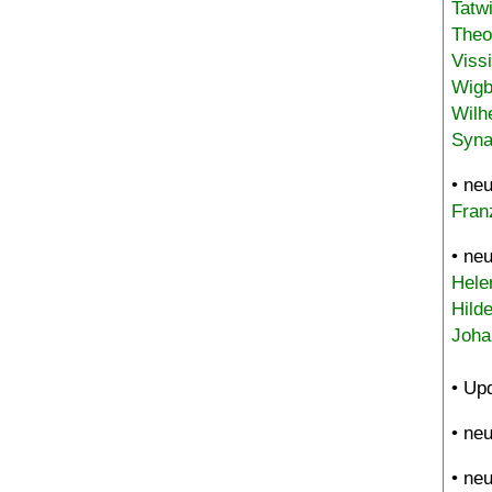
Tatw
Theo
Viss
Wigb
Wilh
Syna
• ne
Fran
• ne
Hele
Hild
Joha
• Up
• ne
• ne