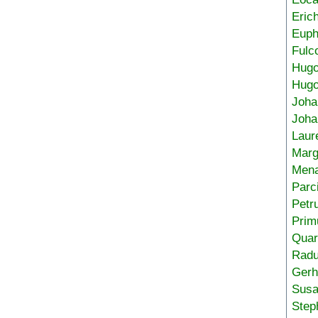
Eric
Euph
Fulc
Hug
Hugo
Joha
Joha
Laur
Marg
Mena
Parc
Petr
Prim
Quar
Radu
Gerh
Sus
Step