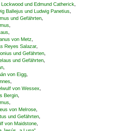
 Lockwood und Edmund Catherick
,
ig Ballejus und Ludwig Panetius
,
mus und Gefährten
,
imus
,
laus
,
nus von Metz
,
s Reyes Salazar
,
lonius und Gefährten
,
elaus und Gefährten
,
an
,
án von Eigg
,
nnes
,
lwulf von Wessex
,
s Bergin
,
imus
,
eus von Melrose
,
tus und Gefährten
,
lf von Maidstone
,
a Jesús „a Luna”
,