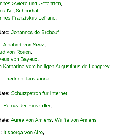
nnes Swierc und Gefährten
,
es IV. „Schnorhali”
,
nnes Franziskus Lefranc
,
date:
Johannes de Brébeuf
u:
Alnobert von Seez
,
ard von Rouen
,
eus von Bayeux
,
a Katharina vom heiligen Augustinus de Longprey
u:
Friedrich Janssoone
date:
Schutzpatron für Internet
u:
Petrus der Einsiedler
,
date:
Aurea von Amiens
,
Wulfia von Amiens
u:
Itisberga von Aire
,