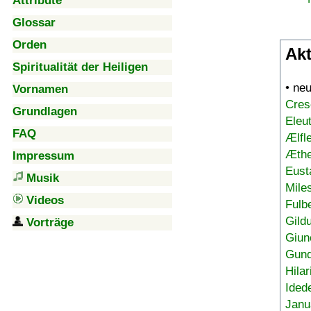
Attribute
Glossar
Orden
Akt
Spiritualität der Heiligen
• ne
Vornamen
Cres
Grundlagen
Eleu
FAQ
Ælfl
Æthe
Impressum
Eust
Musik
Mile
Videos
Fulb
Gild
Vorträge
Giun
Gund
Hilar
Ided
Janu