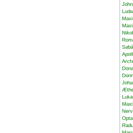
John
Ludw
Maxi
Max
Niko
Roma
Sabá
Apol
Arch
Don
Donn
Joha
Æthe
Luka
Max
Nerv
Opta
Radu
Mari