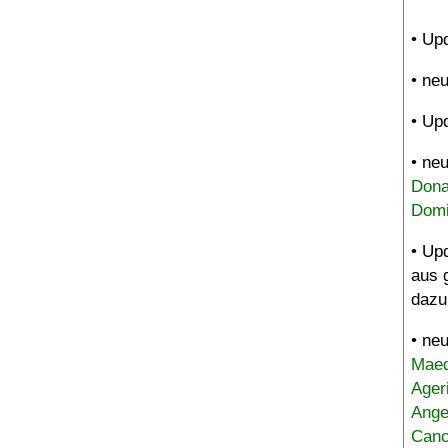
• Up
• ne
• Up
• ne
Dona
Domi
• Up
aus 
dazu
• ne
Maed
Ager
Ange
Canc