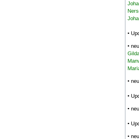
Joha
Ners
Joha
• Up
• ne
Gild
Manv
Mari
• ne
• Up
• ne
• Up
• ne