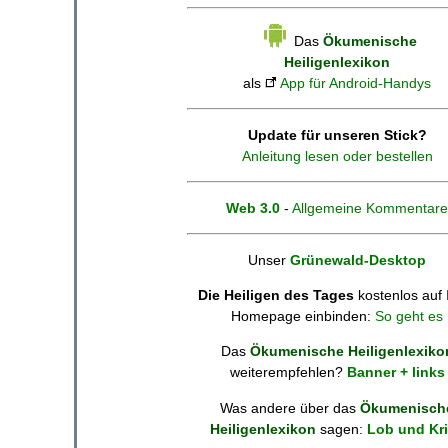
Das
Ökumenische
Heiligenlexikon
als
App für Android-Handys
Update für unseren Stick?
Anleitung lesen oder bestellen
Web 3.0
-
Allgemeine Kommentare
Unser
Grünewald-Desktop
Die Heiligen des Tages
kostenlos auf 
Homepage einbinden:
So geht es
Das
Ökumenische Heiligenlexiko
weiterempfehlen?
Banner + links
Was andere über das
Ökumenisch
Heiligenlexikon
sagen:
Lob und Kri