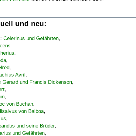
uell und neu:
u:
Celerinus und Gefährten
,
cens
therius
,
eda
,
lred
,
achius Avril
,
s Gerard und Francis Dickenson
,
ert
,
uin
,
oc von Buchan
,
isalvus von Balboa
,
ius
,
eandus und seine Brüder
,
arius und Gefährten
,