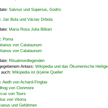
date:
Salvius und Superius
,
Godric
u:
Jan Bula und Václav Drbola
date:
Maria Rosa Julia Billiart
u:
Poma
tianus von Catalaunum
tianus von Catalaunum
date:
Ritualmordlegenden
gegebenem Anlass:
Wikipedia und das Ökumenische Heilige
 auch:
Wikipedia ist (k)eine Quelle!
u:
Aedh von Achard-Finglas
hog von Clonmore
icus von Tours
lus von Vitoria
ianus und Gefährten