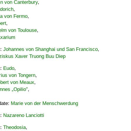
in von Canterbury
,
dorich
,
ia von Fermo
,
ert
,
elm von Toulouse
,
xarium
u:
Johannes von Shanghai und San Francisco
,
ziskus Xaver Truong Buu Diep
u:
Eudo
,
rius von Tongern
,
ebert von Meaux
,
nnes „Opilio”
,
date:
Marie von der Menschwerdung
u:
Nazareno Lanciotti
u:
Theodosia
,