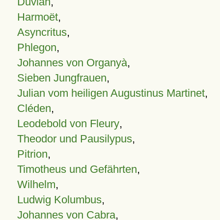
Duvian
,
Harmoët
,
Asyncritus
,
Phlegon
,
Johannes von Organyà
,
Sieben Jungfrauen
,
Julian vom heiligen Augustinus Martinet
,
Cléden
,
Leodebold von Fleury
,
Theodor und Pausilypus
,
Pitrion
,
Timotheus und Gefährten
,
Wilhelm
,
Ludwig Kolumbus
,
Johannes von Cabra
,