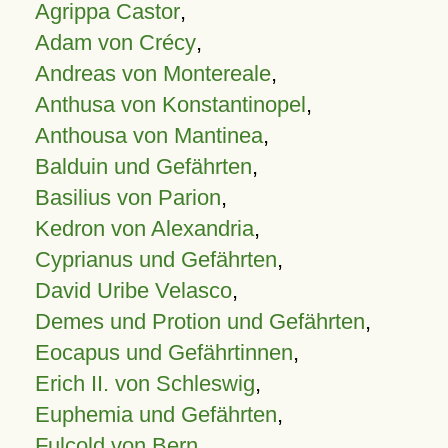
Agrippa Castor
,
Adam von Crécy
,
Andreas von Montereale
,
Anthusa von Konstantinopel
,
Anthousa von Mantinea
,
Balduin und Gefährten
,
Basilius von Parion
,
Kedron von Alexandria
,
Cyprianus und Gefährten
,
David Uribe Velasco
,
Demes und Protion und Gefährten
,
Eocapus und Gefährtinnen
,
Erich II. von Schleswig
,
Euphemia und Gefährten
,
Fulcold von Bern
,