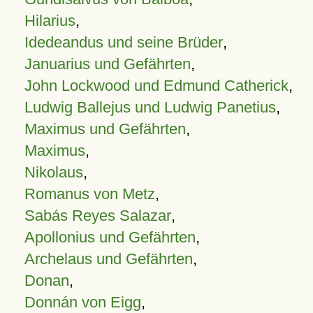
Hilarius
,
Idedeandus und seine Brüder
,
Januarius und Gefährten
,
John Lockwood und Edmund Catherick
,
Ludwig Ballejus und Ludwig Panetius
,
Maximus und Gefährten
,
Maximus
,
Nikolaus
,
Romanus von Metz
,
Sabás Reyes Salazar
,
Apollonius und Gefährten
,
Archelaus und Gefährten
,
Donan
,
Donnán von Eigg
,