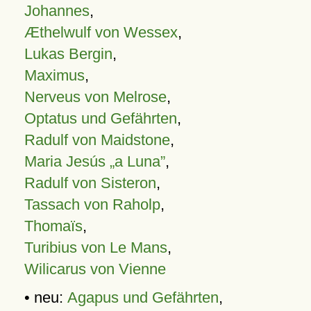
Johannes
,
Æthelwulf von Wessex
,
Lukas Bergin
,
Maximus
,
Nerveus von Melrose
,
Optatus und Gefährten
,
Radulf von Maidstone
,
Maria Jesús „a Luna”
,
Radulf von Sisteron
,
Tassach von Raholp
,
Thomaïs
,
Turibius von Le Mans
,
Wilicarus von Vienne
• neu:
Agapus und Gefährten
,