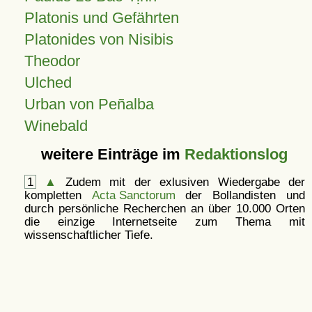
Platonis und Gefährten
Platonides von Nisibis
Theodor
Ulched
Urban von Peñalba
Winebald
weitere Einträge im
Redaktionslog
1
▲
Zudem mit der exlusiven Wiedergabe der
kompletten
Acta Sanctorum
der Bollandisten und
durch persönliche Recherchen an über 10.000 Orten
die einzige Internetseite zum Thema mit
wissenschaftlicher Tiefe.