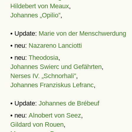
Hildebert von Meaux
,
Johannes „Opilio”
,
• Update:
Marie von der Menschwerdung
• neu:
Nazareno Lanciotti
• neu:
Theodosia
,
Johannes Swierc und Gefährten
,
Nerses IV. „Schnorhali”
,
Johannes Franziskus Lefranc
,
• Update:
Johannes de Brébeuf
• neu:
Alnobert von Seez
,
Gildard von Rouen
,