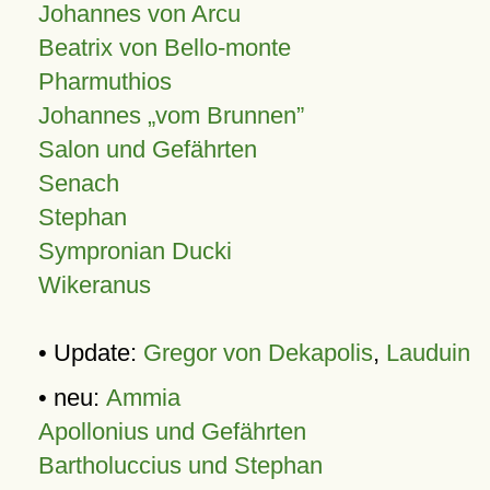
Johannes von Arcu
Beatrix von Bello-monte
Pharmuthios
Johannes
vom Brunnen
Salon und Gefährten
Senach
Stephan
Sympronian Ducki
Wikeranus
• Update:
Gregor von Dekapolis
,
Lauduin
• neu:
Ammia
Apollonius und Gefährten
Bartholuccius und Stephan