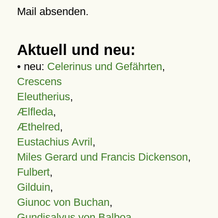
Mail absenden.
Aktuell und neu:
• neu:
Celerinus und Gefährten
,
Crescens
Eleutherius
,
Ælfleda
,
Æthelred
,
Eustachius Avril
,
Miles Gerard und Francis Dickenson
,
Fulbert
,
Gilduin
,
Giunoc von Buchan
,
Gundisalvus von Balboa
,