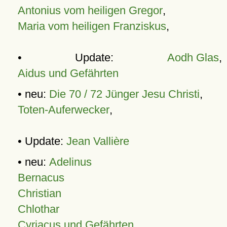
Antonius vom heiligen Gregor
,
Maria vom heiligen Franziskus
,
• Update:
Aodh Glas
,
Aidus und Gefährten
• neu:
Die 70 / 72 Jünger Jesu Christi
,
Toten-Auferwecker
,
• Update:
Jean Vallière
• neu:
Adelinus
Bernacus
Christian
Chlothar
Cyriacus und Gefährten