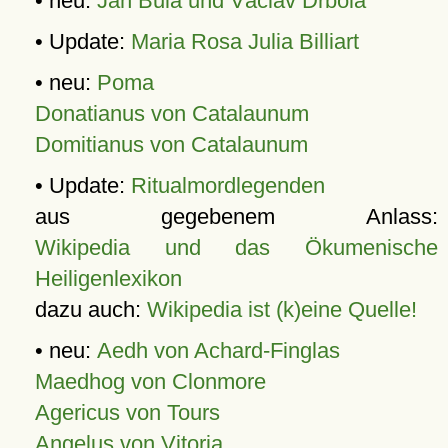
• neu:
Jan Bula und Václav Drbola
• Update:
Maria Rosa Julia Billiart
• neu:
Poma
Donatianus von Catalaunum
Domitianus von Catalaunum
• Update:
Ritualmordlegenden
aus gegebenem Anlass:
Wikipedia und das Ökumenische
Heiligenlexikon
dazu auch:
Wikipedia ist (k)eine Quelle!
• neu:
Aedh von Achard-Finglas
Maedhog von Clonmore
Agericus von Tours
Angelus von Vitoria