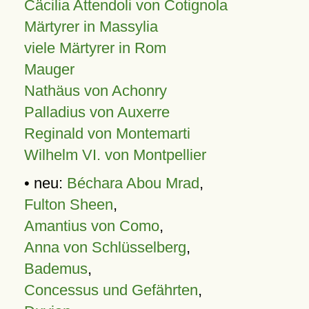
Cäcilia Attendoli von Cotignola
Märtyrer in Massylia
viele Märtyrer in Rom
Mauger
Nathäus von Achonry
Palladius von Auxerre
Reginald von Montemarti
Wilhelm VI. von Montpellier
• neu:
Béchara Abou Mrad
,
Fulton Sheen
,
Amantius von Como
,
Anna von Schlüsselberg
,
Bademus
,
Concessus und Gefährten
,