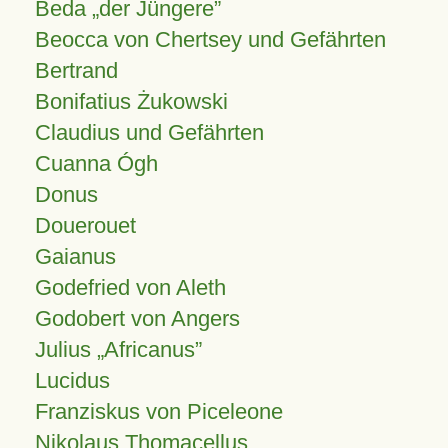
Beda „der Jüngere”
Beocca von Chertsey und Gefährten
Bertrand
Bonifatius Żukowski
Claudius und Gefährten
Cuanna Ógh
Donus
Douerouet
Gaianus
Godefried von Aleth
Godobert von Angers
Julius
Africanus
Lucidus
Franziskus von Piceleone
Nikolaus Thomacellus