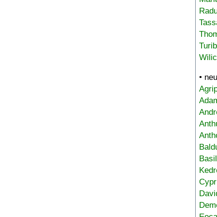
Radu
Tass
Tho
Turi
Wili
• ne
Agri
Adam
Andr
Anth
Anth
Bald
Basi
Kedr
Cypr
Davi
Deme
Eoca