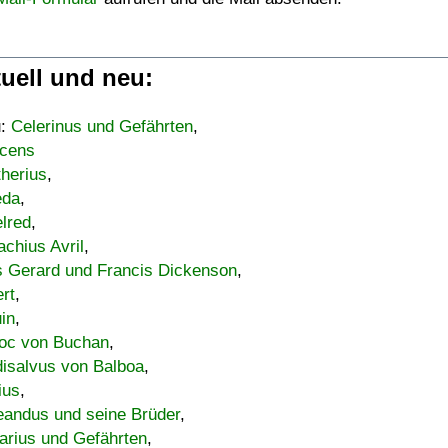
uell und neu:
u:
Celerinus und Gefährten
,
cens
therius
,
eda
,
lred
,
achius Avril
,
s Gerard und Francis Dickenson
,
ert
,
uin
,
oc von Buchan
,
isalvus von Balboa
,
ius
,
eandus und seine Brüder
,
arius und Gefährten
,