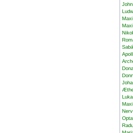
John
Ludw
Maxi
Max
Niko
Roma
Sabá
Apol
Arch
Don
Donn
Joha
Æthe
Luka
Max
Nerv
Opta
Radu
Mari