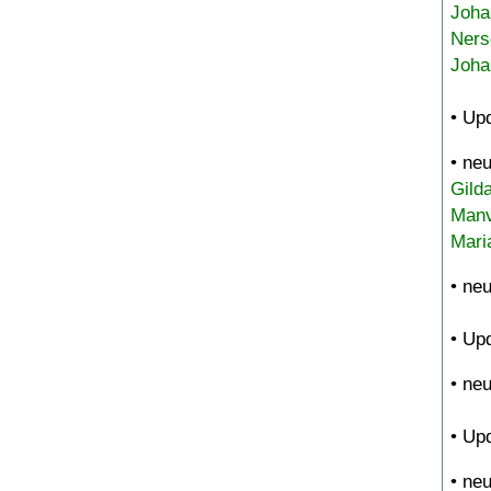
Joha
Ners
Joha
• Up
• ne
Gild
Manv
Mari
• ne
• Up
• ne
• Up
• ne