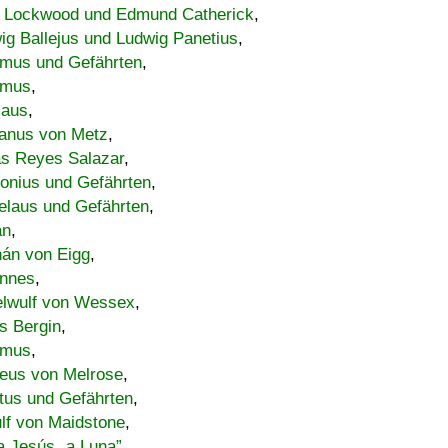
 Lockwood und Edmund Catherick
,
ig Ballejus und Ludwig Panetius
,
mus und Gefährten
,
imus
,
laus
,
nus von Metz
,
s Reyes Salazar
,
lonius und Gefährten
,
elaus und Gefährten
,
an
,
án von Eigg
,
nnes
,
lwulf von Wessex
,
s Bergin
,
imus
,
eus von Melrose
,
tus und Gefährten
,
lf von Maidstone
,
a Jesús „a Luna”
,