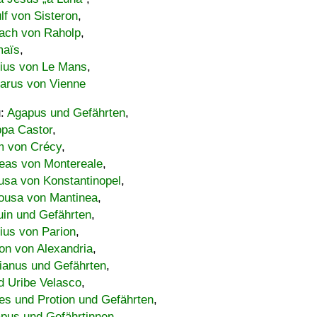
lf von Sisteron
,
ach von Raholp
,
maïs
,
bius von Le Mans
,
carus von Vienne
u:
Agapus und Gefährten
,
ppa Castor
,
 von Crécy
,
eas von Montereale
,
usa von Konstantinopel
,
ousa von Mantinea
,
uin und Gefährten
,
lius von Parion
,
on von Alexandria
,
ianus und Gefährten
,
d Uribe Velasco
,
s und Protion und Gefährten
,
pus und Gefährtinnen
,