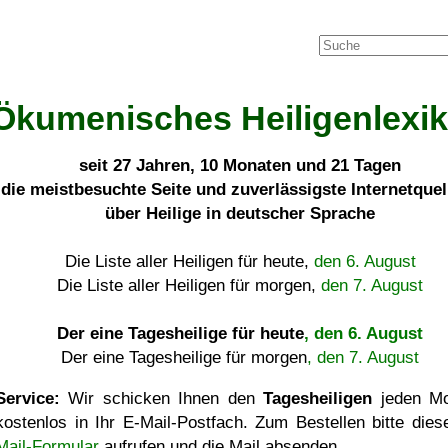
Ökumenisches Heiligenlexi
seit
27 Jahren, 10 Monaten und 21 Tagen
die meistbesuchte Seite und zuverlässigste Internetque
über Heilige in deutscher Sprache
Die Liste aller Heiligen für heute,
den 6. August
Die Liste aller Heiligen für morgen,
den 7. August
Der eine Tagesheilige für heute
, den 6. August
Der eine Tagesheilige für morgen
, den 7. August
Service:
Wir schicken Ihnen den
Tagesheiligen
jeden Mo
kostenlos in Ihr E-Mail-Postfach. Zum Bestellen bitte die
Mail-Formular
aufrufen und die Mail absenden.