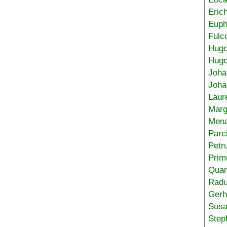
Eric
Euph
Fulc
Hug
Hugo
Joha
Joha
Laur
Marg
Mena
Parc
Petr
Prim
Quar
Radu
Gerh
Sus
Step