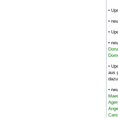
• Up
• ne
• Up
• ne
Dona
Domi
• Up
aus 
dazu
• ne
Maed
Ager
Ange
Canc