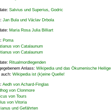
date:
Salvius und Superius
,
Godric
u:
Jan Bula und Václav Drbola
date:
Maria Rosa Julia Billiart
u:
Poma
tianus von Catalaunum
tianus von Catalaunum
date:
Ritualmordlegenden
gegebenem Anlass:
Wikipedia und das Ökumenische Heilige
 auch:
Wikipedia ist (k)eine Quelle!
u:
Aedh von Achard-Finglas
hog von Clonmore
icus von Tours
lus von Vitoria
ianus und Gefährten