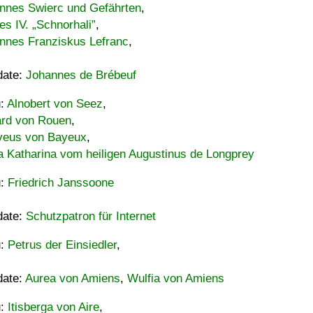
nnes Swierc und Gefährten
,
es IV. „Schnorhali”
,
nnes Franziskus Lefranc
,
date:
Johannes de Brébeuf
u:
Alnobert von Seez
,
ard von Rouen
,
eus von Bayeux
,
a Katharina vom heiligen Augustinus de Longprey
u:
Friedrich Janssoone
date:
Schutzpatron für Internet
u:
Petrus der Einsiedler
,
date:
Aurea von Amiens
,
Wulfia von Amiens
u:
Itisberga von Aire
,