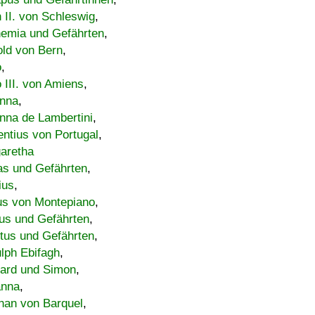
h II. von Schleswig
,
emia und Gefährten
,
old von Bern
,
o
,
 III. von Amiens
,
nna
,
nna de Lambertini
,
entius von Portugal
,
aretha
s und Gefährten
,
ius
,
us von Montepiano
,
us und Gefährten
,
tus und Gefährten
,
lph Ebifagh
,
ard und Simon
,
anna
,
han von Barquel
,