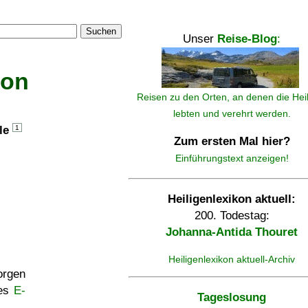
Suchen
Unser
Reise-Blog
:
kon
Reisen zu den Orten, an denen die Hei
lebten und verehrt werden.
lle
1
Zum ersten Mal hier?
Einführungstext anzeigen!
Heiligenlexikon aktuell:
200. Todestag:
Johanna-Antida Thouret
Heiligenlexikon aktuell-Archiv
rgen
ses
E-
Tageslosung