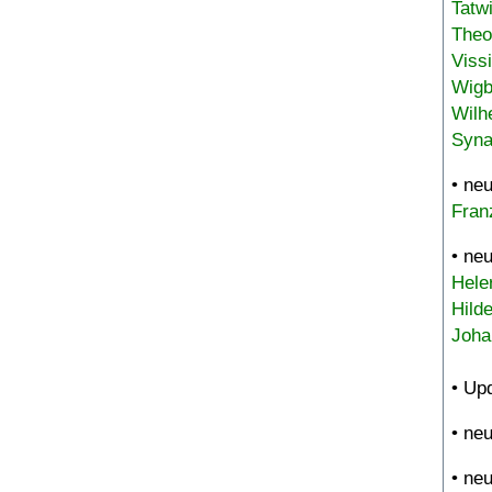
Tatw
Theo
Viss
Wigb
Wilh
Syna
• ne
Fran
• ne
Hele
Hild
Joha
• Up
• ne
• ne