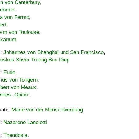
in von Canterbury
,
dorich
,
ia von Fermo
,
ert
,
elm von Toulouse
,
xarium
u:
Johannes von Shanghai und San Francisco
,
ziskus Xaver Truong Buu Diep
u:
Eudo
,
rius von Tongern
,
ebert von Meaux
,
nnes „Opilio”
,
date:
Marie von der Menschwerdung
u:
Nazareno Lanciotti
u:
Theodosia
,