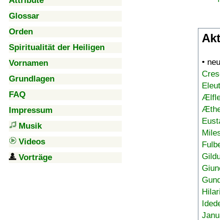
Attribute
Glossar
Orden
Akt
Spiritualität der Heiligen
• ne
Vornamen
Cres
Grundlagen
Eleu
FAQ
Ælfl
Æthe
Impressum
Eust
Musik
Mile
Videos
Fulb
Gild
Vorträge
Giun
Gund
Hilar
Ided
Janu