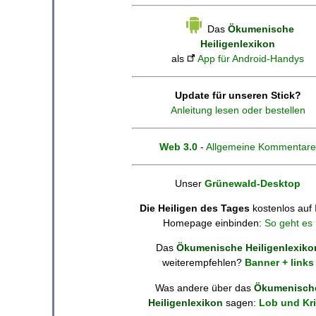
Das
Ökumenische
Heiligenlexikon
als
App für Android-Handys
Update für unseren Stick?
Anleitung lesen oder bestellen
Web 3.0
-
Allgemeine Kommentare
Unser
Grünewald-Desktop
Die Heiligen des Tages
kostenlos auf 
Homepage einbinden:
So geht es
Das
Ökumenische Heiligenlexiko
weiterempfehlen?
Banner + links
Was andere über das
Ökumenisch
Heiligenlexikon
sagen:
Lob und Kri