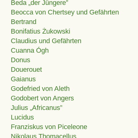
Beda „der Jüngere”
Beocca von Chertsey und Gefährten
Bertrand
Bonifatius Żukowski
Claudius und Gefährten
Cuanna Ógh
Donus
Douerouet
Gaianus
Godefried von Aleth
Godobert von Angers
Julius
Africanus
Lucidus
Franziskus von Piceleone
Nikolaus Thomacellus