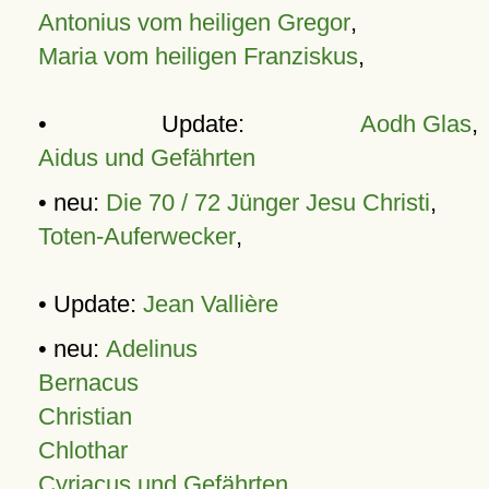
Antonius vom heiligen Gregor
,
Maria vom heiligen Franziskus
,
• Update:
Aodh Glas
,
Aidus und Gefährten
• neu:
Die 70 / 72 Jünger Jesu Christi
,
Toten-Auferwecker
,
• Update:
Jean Vallière
• neu:
Adelinus
Bernacus
Christian
Chlothar
Cyriacus und Gefährten