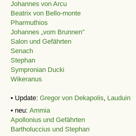
Johannes von Arcu
Beatrix von Bello-monte
Pharmuthios
Johannes
vom Brunnen
Salon und Gefährten
Senach
Stephan
Sympronian Ducki
Wikeranus
• Update:
Gregor von Dekapolis
,
Lauduin
• neu:
Ammia
Apollonius und Gefährten
Bartholuccius und Stephan