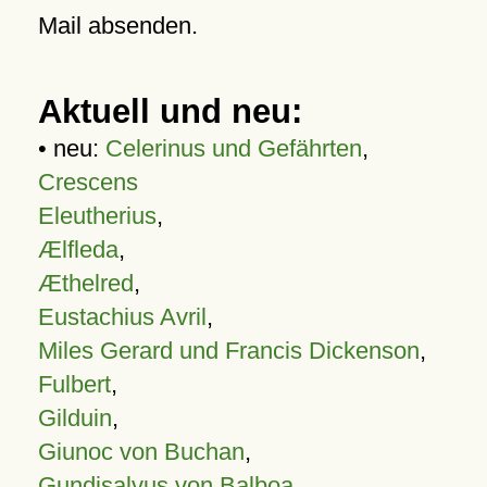
Mail absenden.
Aktuell und neu:
• neu:
Celerinus und Gefährten
,
Crescens
Eleutherius
,
Ælfleda
,
Æthelred
,
Eustachius Avril
,
Miles Gerard und Francis Dickenson
,
Fulbert
,
Gilduin
,
Giunoc von Buchan
,
Gundisalvus von Balboa
,