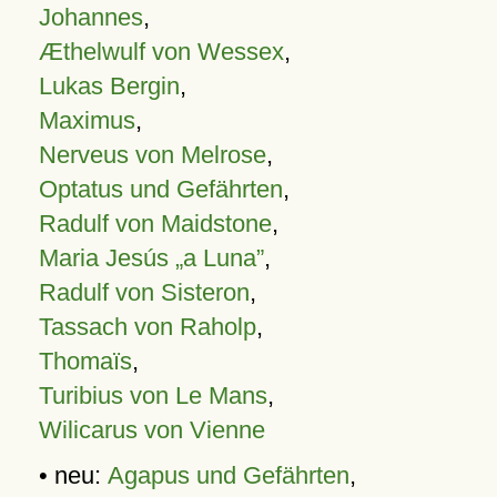
Johannes
,
Æthelwulf von Wessex
,
Lukas Bergin
,
Maximus
,
Nerveus von Melrose
,
Optatus und Gefährten
,
Radulf von Maidstone
,
Maria Jesús „a Luna”
,
Radulf von Sisteron
,
Tassach von Raholp
,
Thomaïs
,
Turibius von Le Mans
,
Wilicarus von Vienne
• neu:
Agapus und Gefährten
,