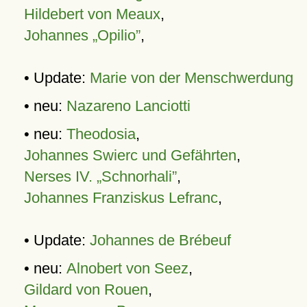
Hildebert von Meaux
,
Johannes „Opilio”
,
• Update:
Marie von der Menschwerdung
• neu:
Nazareno Lanciotti
• neu:
Theodosia
,
Johannes Swierc und Gefährten
,
Nerses IV. „Schnorhali”
,
Johannes Franziskus Lefranc
,
• Update:
Johannes de Brébeuf
• neu:
Alnobert von Seez
,
Gildard von Rouen
,