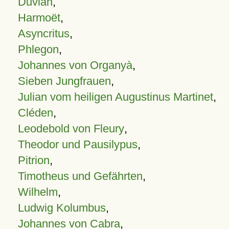
Duvian
,
Harmoët
,
Asyncritus
,
Phlegon
,
Johannes von Organyà
,
Sieben Jungfrauen
,
Julian vom heiligen Augustinus Martinet
,
Cléden
,
Leodebold von Fleury
,
Theodor und Pausilypus
,
Pitrion
,
Timotheus und Gefährten
,
Wilhelm
,
Ludwig Kolumbus
,
Johannes von Cabra
,