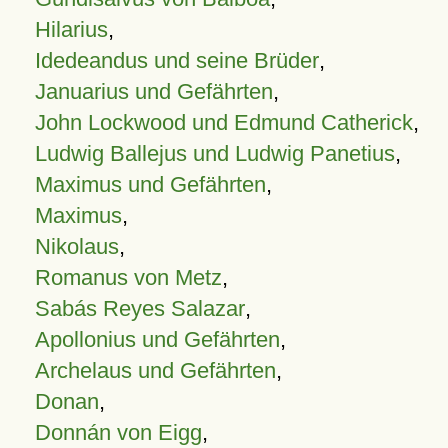
Hilarius
,
Idedeandus und seine Brüder
,
Januarius und Gefährten
,
John Lockwood und Edmund Catherick
,
Ludwig Ballejus und Ludwig Panetius
,
Maximus und Gefährten
,
Maximus
,
Nikolaus
,
Romanus von Metz
,
Sabás Reyes Salazar
,
Apollonius und Gefährten
,
Archelaus und Gefährten
,
Donan
,
Donnán von Eigg
,