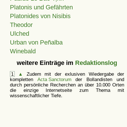
Platonis und Gefährten
Platonides von Nisibis
Theodor
Ulched
Urban von Peñalba
Winebald
weitere Einträge im
Redaktionslog
1
▲
Zudem mit der exlusiven Wiedergabe der
kompletten
Acta Sanctorum
der Bollandisten und
durch persönliche Recherchen an über 10.000 Orten
die einzige Internetseite zum Thema mit
wissenschaftlicher Tiefe.