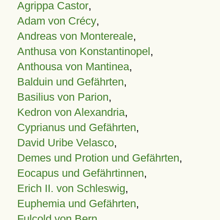
Agrippa Castor
,
Adam von Crécy
,
Andreas von Montereale
,
Anthusa von Konstantinopel
,
Anthousa von Mantinea
,
Balduin und Gefährten
,
Basilius von Parion
,
Kedron von Alexandria
,
Cyprianus und Gefährten
,
David Uribe Velasco
,
Demes und Protion und Gefährten
,
Eocapus und Gefährtinnen
,
Erich II. von Schleswig
,
Euphemia und Gefährten
,
Fulcold von Bern
,