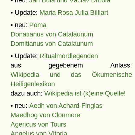
• neu:
Jan Bula und Václav Drbola
• Update:
Maria Rosa Julia Billiart
• neu:
Poma
Donatianus von Catalaunum
Domitianus von Catalaunum
• Update:
Ritualmordlegenden
aus gegebenem Anlass:
Wikipedia und das Ökumenische
Heiligenlexikon
dazu auch:
Wikipedia ist (k)eine Quelle!
• neu:
Aedh von Achard-Finglas
Maedhog von Clonmore
Agericus von Tours
Angelus von Vitoria