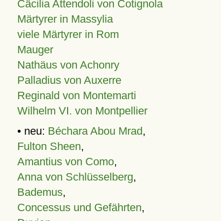
Cäcilia Attendoli von Cotignola
Märtyrer in Massylia
viele Märtyrer in Rom
Mauger
Nathäus von Achonry
Palladius von Auxerre
Reginald von Montemarti
Wilhelm VI. von Montpellier
• neu:
Béchara Abou Mrad
,
Fulton Sheen
,
Amantius von Como
,
Anna von Schlüsselberg
,
Bademus
,
Concessus und Gefährten
,