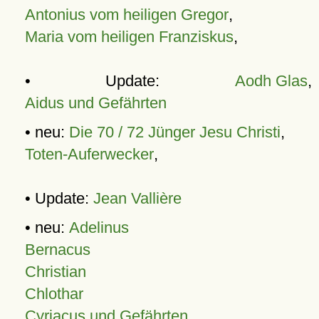
Antonius vom heiligen Gregor
,
Maria vom heiligen Franziskus
,
• Update:
Aodh Glas
,
Aidus und Gefährten
• neu:
Die 70 / 72 Jünger Jesu Christi
,
Toten-Auferwecker
,
• Update:
Jean Vallière
• neu:
Adelinus
Bernacus
Christian
Chlothar
Cyriacus und Gefährten