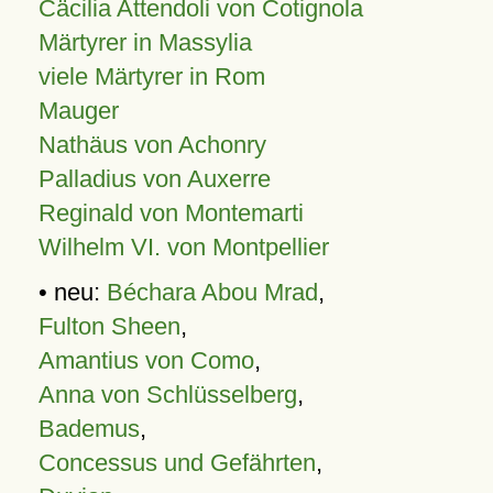
Cäcilia Attendoli von Cotignola
Märtyrer in Massylia
viele Märtyrer in Rom
Mauger
Nathäus von Achonry
Palladius von Auxerre
Reginald von Montemarti
Wilhelm VI. von Montpellier
• neu:
Béchara Abou Mrad
,
Fulton Sheen
,
Amantius von Como
,
Anna von Schlüsselberg
,
Bademus
,
Concessus und Gefährten
,