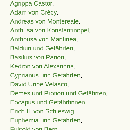
Agrippa Castor
,
Adam von Crécy
,
Andreas von Montereale
,
Anthusa von Konstantinopel
,
Anthousa von Mantinea
,
Balduin und Gefährten
,
Basilius von Parion
,
Kedron von Alexandria
,
Cyprianus und Gefährten
,
David Uribe Velasco
,
Demes und Protion und Gefährten
,
Eocapus und Gefährtinnen
,
Erich II. von Schleswig
,
Euphemia und Gefährten
,
Fulcold von Bern
,