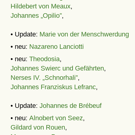
Hildebert von Meaux
,
Johannes „Opilio”
,
• Update:
Marie von der Menschwerdung
• neu:
Nazareno Lanciotti
• neu:
Theodosia
,
Johannes Swierc und Gefährten
,
Nerses IV. „Schnorhali”
,
Johannes Franziskus Lefranc
,
• Update:
Johannes de Brébeuf
• neu:
Alnobert von Seez
,
Gildard von Rouen
,