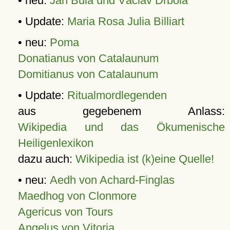
• neu:
Jan Bula und Václav Drbola
• Update:
Maria Rosa Julia Billiart
• neu:
Poma
Donatianus von Catalaunum
Domitianus von Catalaunum
• Update:
Ritualmordlegenden
aus gegebenem Anlass:
Wikipedia und das Ökumenische
Heiligenlexikon
dazu auch:
Wikipedia ist (k)eine Quelle!
• neu:
Aedh von Achard-Finglas
Maedhog von Clonmore
Agericus von Tours
Angelus von Vitoria