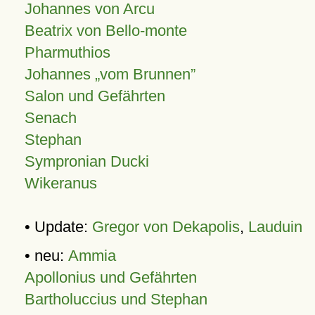
Johannes von Arcu
Beatrix von Bello-monte
Pharmuthios
Johannes
vom Brunnen
Salon und Gefährten
Senach
Stephan
Sympronian Ducki
Wikeranus
• Update:
Gregor von Dekapolis
,
Lauduin
• neu:
Ammia
Apollonius und Gefährten
Bartholuccius und Stephan