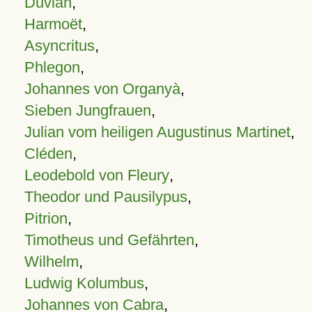
Duvian
,
Harmoët
,
Asyncritus
,
Phlegon
,
Johannes von Organyà
,
Sieben Jungfrauen
,
Julian vom heiligen Augustinus Martinet
,
Cléden
,
Leodebold von Fleury
,
Theodor und Pausilypus
,
Pitrion
,
Timotheus und Gefährten
,
Wilhelm
,
Ludwig Kolumbus
,
Johannes von Cabra
,