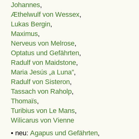
Johannes
,
Æthelwulf von Wessex
,
Lukas Bergin
,
Maximus
,
Nerveus von Melrose
,
Optatus und Gefährten
,
Radulf von Maidstone
,
Maria Jesús „a Luna”
,
Radulf von Sisteron
,
Tassach von Raholp
,
Thomaïs
,
Turibius von Le Mans
,
Wilicarus von Vienne
• neu:
Agapus und Gefährten
,