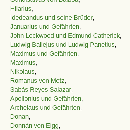
Hilarius
,
Idedeandus und seine Brüder
,
Januarius und Gefährten
,
John Lockwood und Edmund Catherick
,
Ludwig Ballejus und Ludwig Panetius
,
Maximus und Gefährten
,
Maximus
,
Nikolaus
,
Romanus von Metz
,
Sabás Reyes Salazar
,
Apollonius und Gefährten
,
Archelaus und Gefährten
,
Donan
,
Donnán von Eigg
,