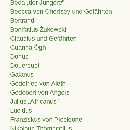
Beda „der Jüngere”
Beocca von Chertsey und Gefährten
Bertrand
Bonifatius Żukowski
Claudius und Gefährten
Cuanna Ógh
Donus
Douerouet
Gaianus
Godefried von Aleth
Godobert von Angers
Julius
Africanus
Lucidus
Franziskus von Piceleone
Nikolaus Thomacellus