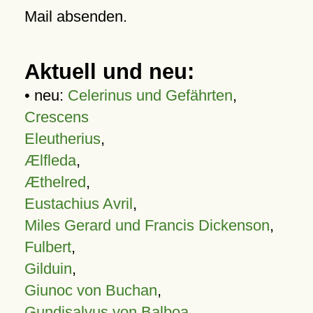
Mail absenden.
Aktuell und neu:
• neu:
Celerinus und Gefährten
,
Crescens
Eleutherius
,
Ælfleda
,
Æthelred
,
Eustachius Avril
,
Miles Gerard und Francis Dickenson
,
Fulbert
,
Gilduin
,
Giunoc von Buchan
,
Gundisalvus von Balboa
,