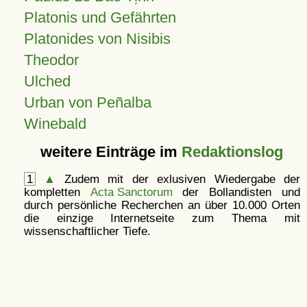
Platonis und Gefährten
Platonides von Nisibis
Theodor
Ulched
Urban von Peñalba
Winebald
weitere Einträge im
Redaktionslog
1
▲
Zudem mit der exlusiven Wiedergabe der
kompletten
Acta Sanctorum
der Bollandisten und
durch persönliche Recherchen an über 10.000 Orten
die einzige Internetseite zum Thema mit
wissenschaftlicher Tiefe.