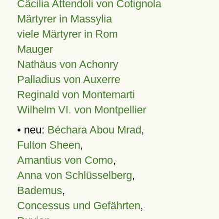
Cäcilia Attendoli von Cotignola
Märtyrer in Massylia
viele Märtyrer in Rom
Mauger
Nathäus von Achonry
Palladius von Auxerre
Reginald von Montemarti
Wilhelm VI. von Montpellier
• neu:
Béchara Abou Mrad
,
Fulton Sheen
,
Amantius von Como
,
Anna von Schlüsselberg
,
Bademus
,
Concessus und Gefährten
,