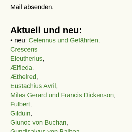
Mail absenden.
Aktuell und neu:
• neu:
Celerinus und Gefährten
,
Crescens
Eleutherius
,
Ælfleda
,
Æthelred
,
Eustachius Avril
,
Miles Gerard und Francis Dickenson
,
Fulbert
,
Gilduin
,
Giunoc von Buchan
,
Gundisalvus von Balboa
,