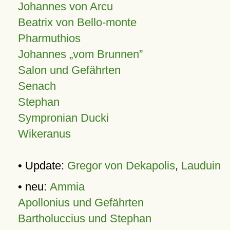
Johannes von Arcu
Beatrix von Bello-monte
Pharmuthios
Johannes
vom Brunnen
Salon und Gefährten
Senach
Stephan
Sympronian Ducki
Wikeranus
• Update:
Gregor von Dekapolis
,
Lauduin
• neu:
Ammia
Apollonius und Gefährten
Bartholuccius und Stephan