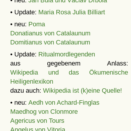
• neu:
Jan Bula und Václav Drbola
• Update:
Maria Rosa Julia Billiart
• neu:
Poma
Donatianus von Catalaunum
Domitianus von Catalaunum
• Update:
Ritualmordlegenden
aus gegebenem Anlass:
Wikipedia und das Ökumenische
Heiligenlexikon
dazu auch:
Wikipedia ist (k)eine Quelle!
• neu:
Aedh von Achard-Finglas
Maedhog von Clonmore
Agericus von Tours
Angelus von Vitoria