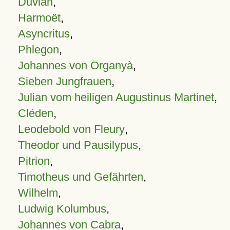
Duvian
,
Harmoët
,
Asyncritus
,
Phlegon
,
Johannes von Organyà
,
Sieben Jungfrauen
,
Julian vom heiligen Augustinus Martinet
,
Cléden
,
Leodebold von Fleury
,
Theodor und Pausilypus
,
Pitrion
,
Timotheus und Gefährten
,
Wilhelm
,
Ludwig Kolumbus
,
Johannes von Cabra
,