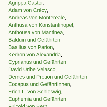
Agrippa Castor
,
Adam von Crécy
,
Andreas von Montereale
,
Anthusa von Konstantinopel
,
Anthousa von Mantinea
,
Balduin und Gefährten
,
Basilius von Parion
,
Kedron von Alexandria
,
Cyprianus und Gefährten
,
David Uribe Velasco
,
Demes und Protion und Gefährten
,
Eocapus und Gefährtinnen
,
Erich II. von Schleswig
,
Euphemia und Gefährten
,
Fulcold von Bern
,