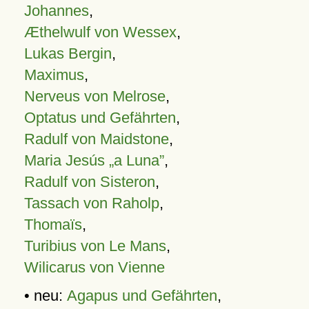
Johannes
,
Æthelwulf von Wessex
,
Lukas Bergin
,
Maximus
,
Nerveus von Melrose
,
Optatus und Gefährten
,
Radulf von Maidstone
,
Maria Jesús „a Luna”
,
Radulf von Sisteron
,
Tassach von Raholp
,
Thomaïs
,
Turibius von Le Mans
,
Wilicarus von Vienne
• neu:
Agapus und Gefährten
,