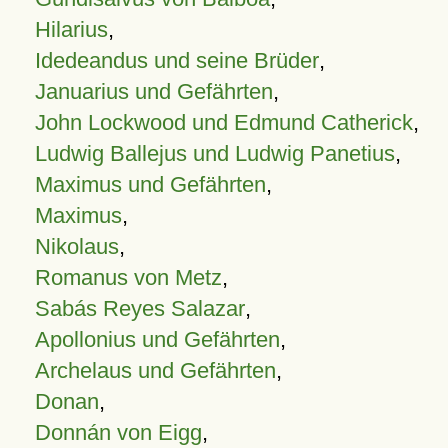
Hilarius
,
Idedeandus und seine Brüder
,
Januarius und Gefährten
,
John Lockwood und Edmund Catherick
,
Ludwig Ballejus und Ludwig Panetius
,
Maximus und Gefährten
,
Maximus
,
Nikolaus
,
Romanus von Metz
,
Sabás Reyes Salazar
,
Apollonius und Gefährten
,
Archelaus und Gefährten
,
Donan
,
Donnán von Eigg
,