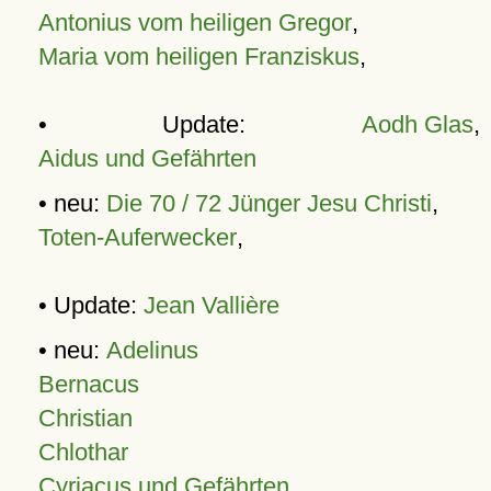
Antonius vom heiligen Gregor
,
Maria vom heiligen Franziskus
,
• Update:
Aodh Glas
,
Aidus und Gefährten
• neu:
Die 70 / 72 Jünger Jesu Christi
,
Toten-Auferwecker
,
• Update:
Jean Vallière
• neu:
Adelinus
Bernacus
Christian
Chlothar
Cyriacus und Gefährten