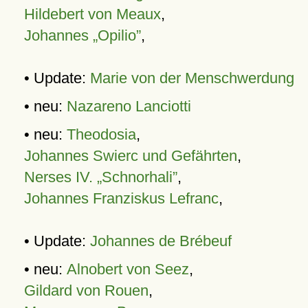
Hildebert von Meaux
,
Johannes „Opilio”
,
• Update:
Marie von der Menschwerdung
• neu:
Nazareno Lanciotti
• neu:
Theodosia
,
Johannes Swierc und Gefährten
,
Nerses IV. „Schnorhali”
,
Johannes Franziskus Lefranc
,
• Update:
Johannes de Brébeuf
• neu:
Alnobert von Seez
,
Gildard von Rouen
,