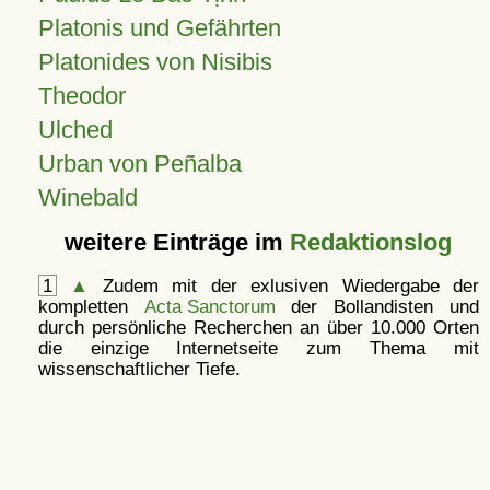
Platonis und Gefährten
Platonides von Nisibis
Theodor
Ulched
Urban von Peñalba
Winebald
weitere Einträge im
Redaktionslog
1
▲
Zudem mit der exlusiven Wiedergabe der
kompletten
Acta Sanctorum
der Bollandisten und
durch persönliche Recherchen an über 10.000 Orten
die einzige Internetseite zum Thema mit
wissenschaftlicher Tiefe.