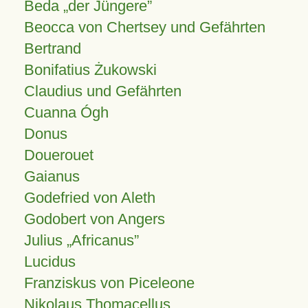
Beda „der Jüngere”
Beocca von Chertsey und Gefährten
Bertrand
Bonifatius Żukowski
Claudius und Gefährten
Cuanna Ógh
Donus
Douerouet
Gaianus
Godefried von Aleth
Godobert von Angers
Julius
Africanus
Lucidus
Franziskus von Piceleone
Nikolaus Thomacellus