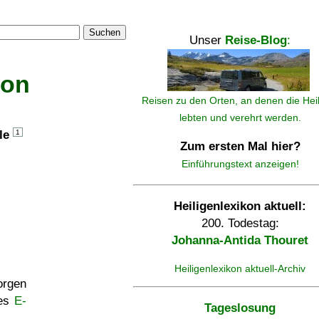
Suchen
Unser
Reise-Blog
:
kon
Reisen zu den Orten, an denen die Hei
lebten und verehrt werden.
lle
1
Zum ersten Mal hier?
Einführungstext anzeigen!
Heiligenlexikon aktuell:
200. Todestag:
Johanna-Antida Thouret
Heiligenlexikon aktuell-Archiv
rgen
ses
E-
Tageslosung