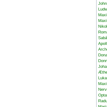
John
Ludw
Maxi
Max
Niko
Roma
Sabá
Apol
Arch
Don
Donn
Joha
Æthe
Luka
Max
Nerv
Opta
Radu
Mari