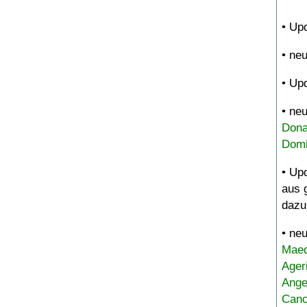
• Up
• ne
• Up
• ne
Dona
Domi
• Up
aus 
dazu
• ne
Maed
Ager
Ange
Canc