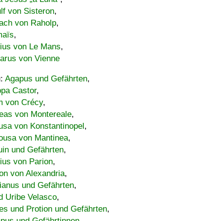
lf von Sisteron
,
ach von Raholp
,
maïs
,
bius von Le Mans
,
carus von Vienne
u:
Agapus und Gefährten
,
ppa Castor
,
 von Crécy
,
eas von Montereale
,
usa von Konstantinopel
,
ousa von Mantinea
,
uin und Gefährten
,
lius von Parion
,
on von Alexandria
,
ianus und Gefährten
,
d Uribe Velasco
,
s und Protion und Gefährten
,
pus und Gefährtinnen
,