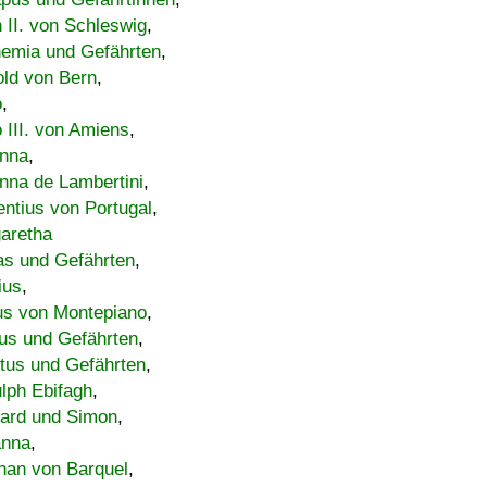
h II. von Schleswig
,
emia und Gefährten
,
old von Bern
,
o
,
 III. von Amiens
,
nna
,
nna de Lambertini
,
entius von Portugal
,
aretha
s und Gefährten
,
ius
,
us von Montepiano
,
us und Gefährten
,
tus und Gefährten
,
lph Ebifagh
,
ard und Simon
,
anna
,
han von Barquel
,