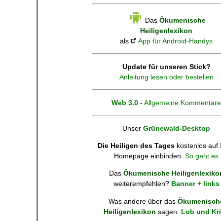
Das
Ökumenische
Heiligenlexikon
als
App für Android-Handys
Update für unseren Stick?
Anleitung lesen oder bestellen
Web 3.0
-
Allgemeine Kommentare
Unser
Grünewald-Desktop
Die Heiligen des Tages
kostenlos auf 
Homepage einbinden:
So geht es
Das
Ökumenische Heiligenlexiko
weiterempfehlen?
Banner + links
Was andere über das
Ökumenisch
Heiligenlexikon
sagen:
Lob und Kri