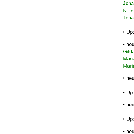
Joha
Ners
Joha
• Up
• ne
Gild
Manv
Mari
• ne
• Up
• ne
• Up
• ne