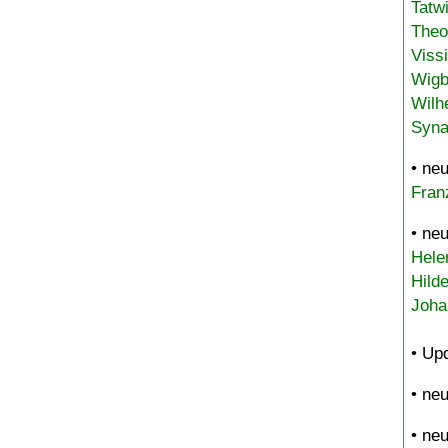
Tatw
Theo
Viss
Wigb
Wilh
Syna
• ne
Fran
• ne
Hele
Hild
Joha
• Up
• ne
• ne