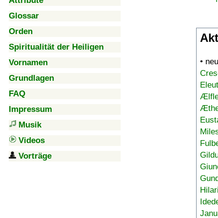
Attribute
Glossar
Orden
Akt
Spiritualität der Heiligen
• ne
Vornamen
Cres
Grundlagen
Eleu
FAQ
Ælfl
Æthe
Impressum
Eust
Musik
Mile
Videos
Fulb
Gild
Vorträge
Giun
Gund
Hilar
Ided
Janu