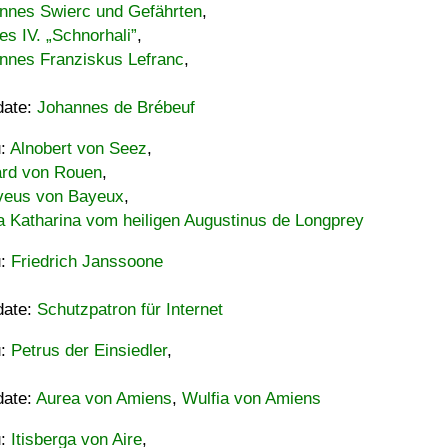
nnes Swierc und Gefährten
,
es IV. „Schnorhali”
,
nnes Franziskus Lefranc
,
date:
Johannes de Brébeuf
u:
Alnobert von Seez
,
ard von Rouen
,
eus von Bayeux
,
a Katharina vom heiligen Augustinus de Longprey
u:
Friedrich Janssoone
date:
Schutzpatron für Internet
u:
Petrus der Einsiedler
,
date:
Aurea von Amiens
,
Wulfia von Amiens
u:
Itisberga von Aire
,