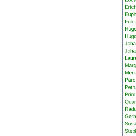
Eric
Euph
Fulc
Hug
Hugo
Joha
Joha
Laur
Marg
Mena
Parc
Petr
Prim
Quar
Radu
Gerh
Sus
Step