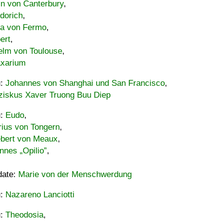
in von Canterbury
,
dorich
,
ia von Fermo
,
ert
,
elm von Toulouse
,
xarium
u:
Johannes von Shanghai und San Francisco
,
ziskus Xaver Truong Buu Diep
u:
Eudo
,
rius von Tongern
,
ebert von Meaux
,
nnes „Opilio”
,
date:
Marie von der Menschwerdung
u:
Nazareno Lanciotti
u:
Theodosia
,