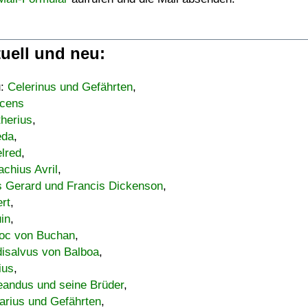
uell und neu:
u:
Celerinus und Gefährten
,
cens
therius
,
eda
,
lred
,
achius Avril
,
s Gerard und Francis Dickenson
,
ert
,
uin
,
oc von Buchan
,
isalvus von Balboa
,
ius
,
eandus und seine Brüder
,
arius und Gefährten
,