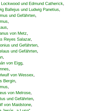
 Lockwood und Edmund Catherick
,
ig Ballejus und Ludwig Panetius
,
mus und Gefährten
,
imus
,
laus
,
nus von Metz
,
s Reyes Salazar
,
lonius und Gefährten
,
elaus und Gefährten
,
an
,
án von Eigg
,
nnes
,
lwulf von Wessex
,
s Bergin
,
imus
,
eus von Melrose
,
tus und Gefährten
,
lf von Maidstone
,
a Jesús „a Luna”
,