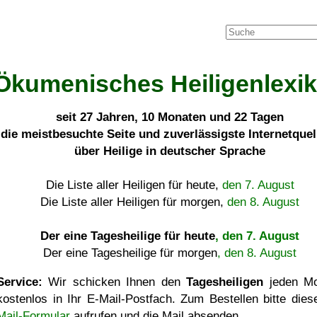
Ökumenisches Heiligenlexi
seit
27 Jahren, 10 Monaten und 22 Tagen
die meistbesuchte Seite und zuverlässigste Internetque
über Heilige in deutscher Sprache
Die Liste aller Heiligen für heute,
den 7. August
Die Liste aller Heiligen für morgen,
den 8. August
Der eine Tagesheilige für heute
, den 7. August
Der eine Tagesheilige für morgen
, den 8. August
Service:
Wir schicken Ihnen den
Tagesheiligen
jeden Mo
kostenlos in Ihr E-Mail-Postfach. Zum Bestellen bitte die
Mail-Formular
aufrufen und die Mail absenden.