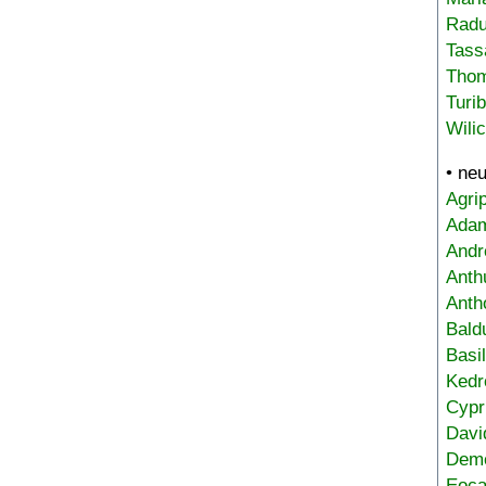
Radu
Tass
Tho
Turi
Wili
• ne
Agri
Adam
Andr
Anth
Anth
Bald
Basi
Kedr
Cypr
Davi
Deme
Eoca