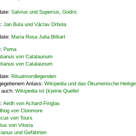
date:
Salvius und Superius
,
Godric
u:
Jan Bula und Václav Drbola
date:
Maria Rosa Julia Billiart
u:
Poma
tianus von Catalaunum
tianus von Catalaunum
date:
Ritualmordlegenden
gegebenem Anlass:
Wikipedia und das Ökumenische Heilige
 auch:
Wikipedia ist (k)eine Quelle!
u:
Aedh von Achard-Finglas
hog von Clonmore
icus von Tours
lus von Vitoria
ianus und Gefährten