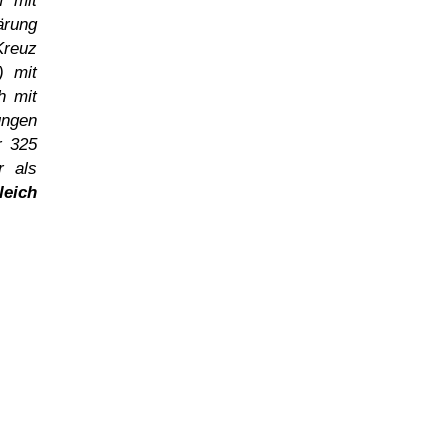
m mit
ärung
reuz
) mit
h mit
ungen
r 325
r als
leich