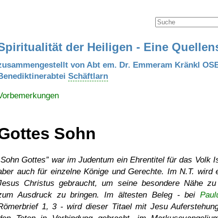
Spiritualität der Heiligen - Eine Quell
zusammengestellt von Abt em. Dr. Emmeram Kränkl OS
Benediktinerabtei
Schäftlarn
Vorbemerkungen
Gottes Sohn
Sohn Gottes
war im Judentum ein Ehrentitel für das Volk Is
aber auch für einzelne Könige und Gerechte. Im N.T. wird e
Jesus Christus gebraucht, um seine besondere Nähe zu
zum Ausdruck zu bringen. Im ältesten Beleg - bei
Paul
Römerbrief 1, 3 - wird dieser Titael mit Jesu Auferstehun