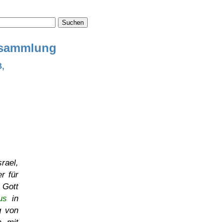
Suchen
ensammlung
B,
rael,
r für
 Gott
us
in
g von