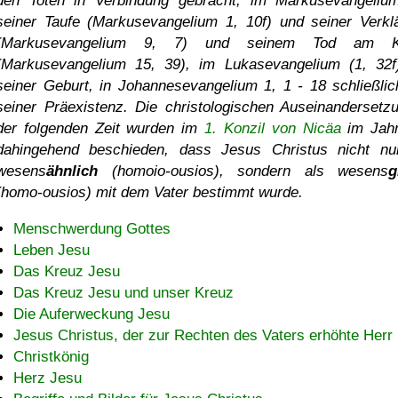
den Toten in Verbindung gebracht, im Markusevangeliu
seiner Taufe (Markusevangelium 1, 10f) und seiner Verkl
(Markusevangelium 9, 7) und seinem Tod am K
(Markusevangelium 15, 39), im Lukasevangelium (1, 32f
seiner Geburt, in Johannesevangelium 1, 1 - 18 schließlic
seiner Präexistenz. Die christologischen Auseinandersetz
der folgenden Zeit wurden im
1. Konzil von Nicäa
im Jah
dahingehend beschieden, dass Jesus Christus nicht nu
wesens
ähnlich
(homoio-ousios), sondern als wesens
g
(homo-ousios) mit dem Vater bestimmt wurde.
Menschwerdung Gottes
Leben Jesu
Das Kreuz Jesu
Das Kreuz Jesu und unser Kreuz
Die Auferweckung Jesu
Jesus Christus, der zur Rechten des Vaters erhöhte Herr
Christkönig
Herz Jesu