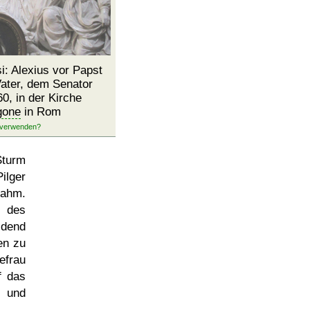
: Alexius vor Papst
ater, dem Senator
, in der Kirche
gone
in Rom
Sturm
ilger
ahm.
 des
idend
en zu
efrau
f das
und