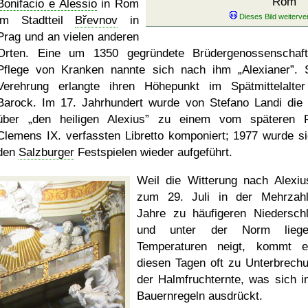
Rom
Bonifacio e Alessio
in Rom
im Stadtteil
Břevnov
in
Prag und an vielen anderen
Orten. Eine um 1350 gegründete Brüdergenossenschaf
Pflege von Kranken nannte sich nach ihm
Alexianer
. 
Verehrung erlangte ihren Höhepunkt im Spätmittelalte
Barock. Im 17. Jahrhundert wurde von Stefano Landi die
über
den heiligen Alexius
zu einem vom späteren P
Clemens IX. verfassten Libretto komponiert; 1977 wurde si
den
Salzburger
Festspielen wieder aufgeführt.
Weil die Witterung nach Alexiu
zum 29. Juli in der Mehrzah
Jahre zu häufigeren Niedersch
und unter der Norm liege
Temperaturen neigt, kommt 
diesen Tagen oft zu Unterbrech
der Halmfruchternte, was sich i
Bauernregeln ausdrückt.