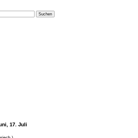
Suchen
ni, 17. Juli
riech.)