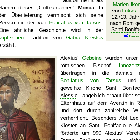
Tradition nennt als
Marien
-
Iko
Namen dieses
Gottesmannes
Moses
. In
von
Lukas
,
der Überlieferung vermischt sich seine
12./13. Jahr
Person mit der von
Bonifatius von Tarsus
.
nach Rom geb
Santi Bonifa
Eine ähnliche Geschichte wird in der
koptischen
Tradition von
Gabra Krestos
erzählt.
Alexius'
Gebeine
wurden unter
römischen Bischof
Innozen
übertragen in die damals n
Bonifatius von Tarsus
und 
geweihte Kirche
Santi Bonifa
Alessio
- angeblich erbaut über s
Elternhaus auf dem Aventin in 
und dort durch zahlreiche W
verherrlicht. Besonders Abt Le
Kloster an Santi Bonifacio e Al
förderte um 990 Alexius' Vereh