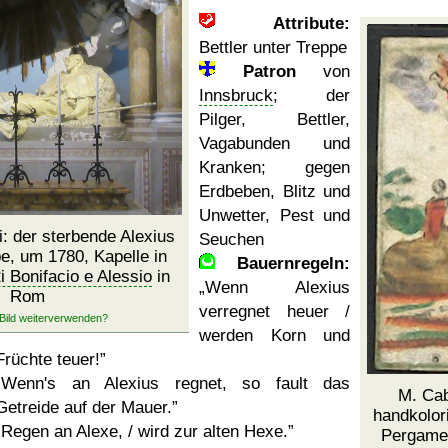
Attribute:
Bettler unter Treppe
Patron
von
Innsbruck
; der
Pilger, Bettler,
Vagabunden und
Kranken; gegen
Erdbeben, Blitz und
Unwetter, Pest und
: der sterbende Alexius
Seuchen
pe, um 1780, Kapelle in
Bauernregeln:
i Bonifacio e Alessio
in
Wenn Alexius
Rom
verregnet heuer /
werden Korn und
Früchte teuer!
Wenn's an Alexius regnet, so fault das
M. Cab
Getreide auf der Mauer.
handkolori
Regen an Alexe, / wird zur alten Hexe.
Pergamen