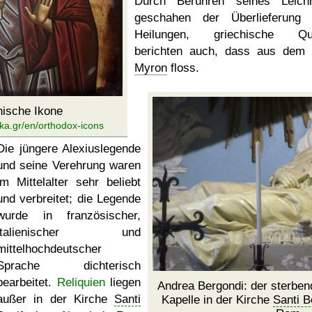
Durch Berühren seines Leich
geschahen der Überlieferung
Heilungen, griechische Que
berichten auch, dass aus dem
Myron
floss.
hische Ikone
ka.gr/en/orthodox-icons
Die jüngere Alexiuslegende
und seine Verehrung waren
im Mittelalter sehr beliebt
und verbreitet; die Legende
wurde in französischer,
italienischer und
mittelhochdeutscher
Sprache dichterisch
bearbeitet.
Reliquien
liegen
Andrea Bergondi: der sterben
außer in der Kirche
Santi
Kapelle in der Kirche
Santi B