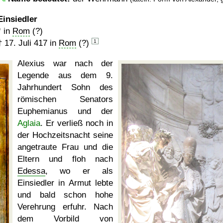
Einsiedler
* in
Rom
(?)
†
17. Juli 417
in
Rom
(?)
1
Alexius war nach der
Legende aus dem 9.
Jahrhundert Sohn des
römischen Senators
Euphemianus und der
Aglaia
. Er verließ noch in
der Hochzeitsnacht seine
angetraute Frau und die
Eltern und floh nach
Edessa
, wo er als
Einsiedler in Armut lebte
und bald schon hohe
Verehrung erfuhr. Nach
dem Vorbild von