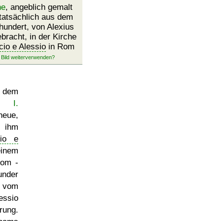
ne
, angeblich gemalt
 tatsächlich aus dem
hundert, von Alexius
racht, in der Kirche
cio e Alessio
in Rom
 dem
z I.
eue,
ihm
cio e
einem
Rom -
under
o vom
essio
rung.