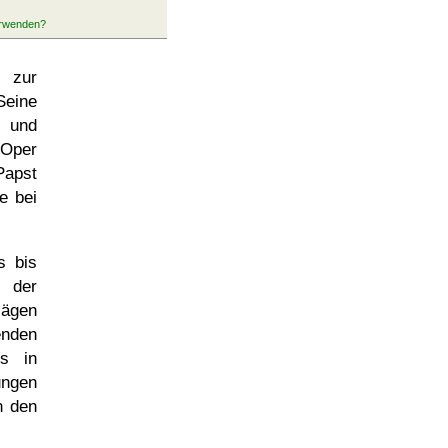
t zur
Seine
r und
 Oper
apst
e bei
s bis
l der
lägen
nden
es in
ungen
n den