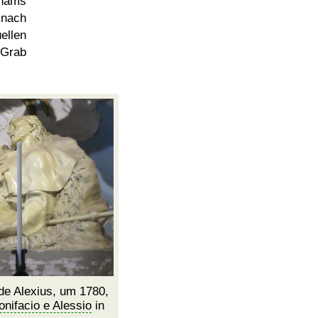
nams
 nach
llen
 Grab
de Alexius, um 1780,
onifacio e Alessio
in