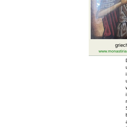
griec
www.monastiria