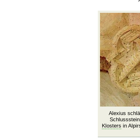
Alexius schlä
Schlussstei
Klosters
in Alpir