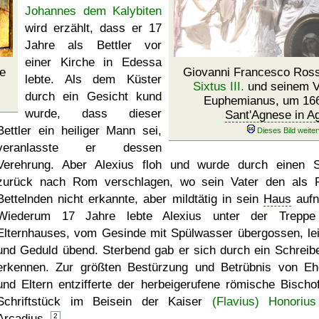
Johannes dem Kalybiten
wird erzählt, dass er 17
Jahre als Bettler vor
einer Kirche in Edessa
e
Giovanni Francesco Rossi
lebte. Als dem Küster
Sixtus III.
und seinem V
durch ein Gesicht kund
Euphemianus, um 1660
wurde, dass dieser
Sant'Agnese in A
Bettler ein heiliger Mann sei,
veranlasste er dessen
Verehrung. Aber Alexius floh und wurde durch einen 
zurück nach Rom verschlagen, wo sein Vater den als P
Bettelnden nicht erkannte, aber mildtätig in sein
Haus
aufn
Wiederum 17 Jahre lebte Alexius unter der Treppe
Elternhauses, vom Gesinde mit Spülwasser übergossen, le
und Geduld übend. Sterbend gab er sich durch ein Schreib
erkennen. Zur größten Bestürzung und Betrübnis von Eh
und Eltern entzifferte der herbeigerufene römische Bischo
Schriftstück im Beisein der Kaiser
(Flavius) Honorius
Arcadius.
2