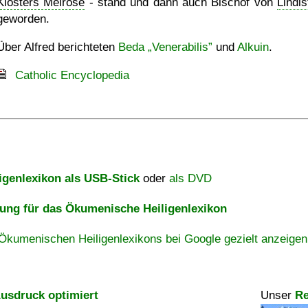
Klosters Melrose
- stand und dann auch Bischof von
Lindis
geworden.
Über Alfred berichteten
Beda „Venerabilis”
und
Alkuin
.
Catholic Encyclopedia
igenlexikon als USB-Stick
oder
als DVD
ng für das Ökumenische Heiligenlexikon
Ökumenischen Heiligenlexikons bei Google gezielt anzeigen
usdruck optimiert
Unser
Re