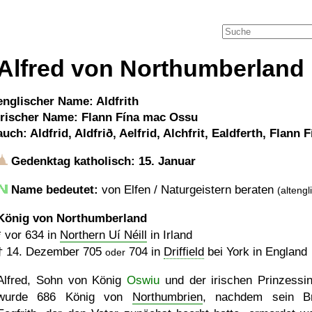
Alfred von Northumberland
englischer Name: Aldfrith
irischer Name: Flann Fína mac Ossu
auch: Aldfrid, Aldfrið, Aelfrid, Alchfrit, Ealdferth, Flann F
Gedenktag katholisch: 15. Januar
Name bedeutet:
von Elfen / Naturgeistern beraten
(altengl
König von Northumberland
*
vor 634
in
Northern Uí Néill
in Irland
†
14. Dezember 705
704 in
Driffield
bei York in England
oder
Alfred, Sohn von König
Oswiu
und der irischen Prinzessin
wurde 686 König von
Northumbrien
, nachdem sein B