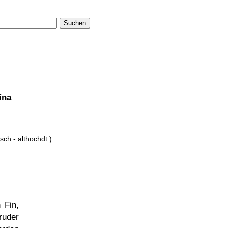
Suchen
ína
isch - althochdt.)
 Fin,
ruder