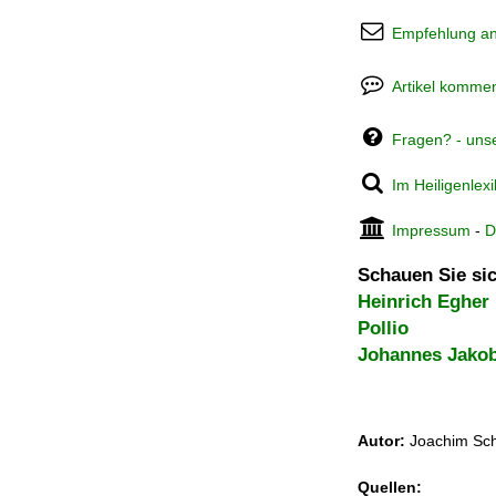
Empfehlung a
Artikel kommen
Fragen? - uns
Im Heiligenlex
Impressum
-
D
Schauen Sie sic
Heinrich Egher
Pollio
Johannes Jako
Autor:
Joachim Sch
Quellen: