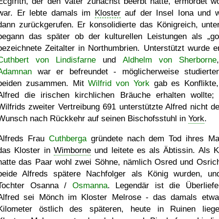
Ecgfrith, der den Vater zunächst beerbt hatte, ermordet w
war. Er lebte damals im
Kloster
auf der Insel Iona und 
dann zurückgerufen. Er konsolidierte das Königreich, unte
begann das später ob der kulturellen Leistungen als
go
bezeichnete Zeitalter in Northumbrien. Unterstützt wurde e
Cuthbert von Lindisfarne
und
Aldhelm von Sherborne
Adamnan
war er befreundet - möglicherweise studierte
beiden zusammen. Mit
Wilfrid von York
gab es Konflikte,
Alfred die irischen kirchlichen Bräuche erhalten wollte;
Wilfrids zweiter Vertreibung 691 unterstützte Alfred nicht d
Wunsch nach Rückkehr auf seinen Bischofsstuhl in
York
.
Alfreds Frau
Cuthberga
gründete nach dem Tod ihres M
das Kloster in
Wimborne
und leitete es als Äbtissin. Als K
hatte das Paar wohl zwei Söhne, nämlich Osred und Osrich
beide Alfreds spätere Nachfolger als König wurden, un
Tochter Osanna /
Osmanna
. Legendär ist die Überliefe
Alfred sei Mönch im Kloster Melrose - das damals etwa
Kilometer östlich des späteren, heute in Ruinen lieg