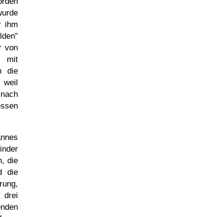
orden
wurde
r ihm
lden
r von
, mit
n die
 weil
 nach
essen
annes
inder
, die
d die
rung,
 drei
enden