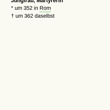
Jungfrau, Märtyrerin
*
um 352
in
Rom
†
um 362
daselbst