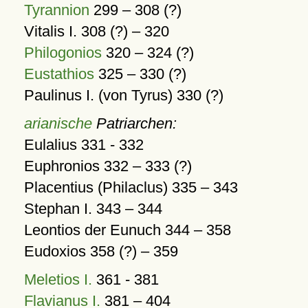
Tyrannion
299 – 308 (?)
Vitalis I. 308 (?) – 320
Philogonios
320 – 324 (?)
Eustathios
325 – 330 (?)
Paulinus I. (von Tyrus) 330 (?)
arianische
Patriarchen:
Eulalius 331 - 332
Euphronios 332 – 333 (?)
Placentius (Philaclus) 335 – 343
Stephan I. 343 – 344
Leontios der Eunuch 344 – 358
Eudoxios 358 (?) – 359
Meletios I.
361 - 381
Flavianus I.
381 – 404