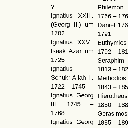
?
Philemon
Ignatius XXIII.
1766 – 17
(Georg II.) um
Daniel 17
1702
1791
Ignatius XXVI.
Euthymios
Isaak Azar um
1792 – 18
1725
Seraphim
Ignatius
1813 – 18
Schukr Allah II.
Methodios
1722 – 1745
1843 – 18
Ignatius Georg
Hierotheos
III. 1745 –
1850 – 18
1768
Gerasimos
Ignatius Georg
1885 – 18