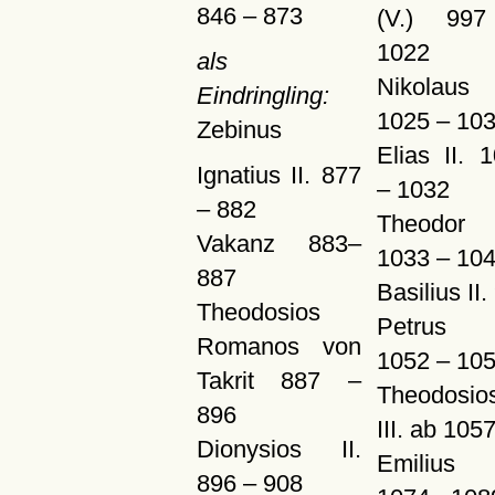
846 – 873
(V.) 99
1022
als
Nikolaus 
Eindringling:
1025 – 10
Zebinus
Elias II. 
Ignatius II. 877
– 1032
– 882
Theodor 
Vakanz 883–
1033 – 10
887
Basilius II.
Theodosios
Petrus I
Romanos von
1052 – 10
Takrit 887 –
Theodosio
896
III. ab 105
Dionysios II.
Emilius
896 – 908