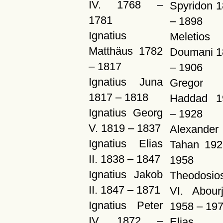
IV. 1768 –
Spyridon 
1781
– 1898
Ignatius
Meletios 
Matthäus 1782
Doumani 1
– 1817
– 1906
Ignatius Juna
Gregor 
1817 – 1818
Haddad 1
Ignatius Georg
– 1928
V. 1819 – 1837
Alexander 
Ignatius Elias
Tahan 192
II. 1838 – 1847
1958
Ignatius Jakob
Theodosio
II. 1847 – 1871
VI. Abourj
Ignatius Peter
1958 – 19
IV. 1872 –
Elias 