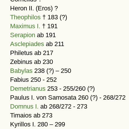
Heron II. (Eros) ?
Theophilos
† 183 (?)
Maximus I.
† 191
Serapion
ab 191
Asclepiades
ab 211
Philetus ab 217
Zebinus ab 230
Babylas
238 (?) – 250
Fabius 250 - 252
Demetrianus
253 - 255/260 (?)
Paulus I. von Samosata 260 (?) - 268/272
Domnus I.
ab 268/272 - 273
Timaios ab 273
Kyrillos I. 280 – 299