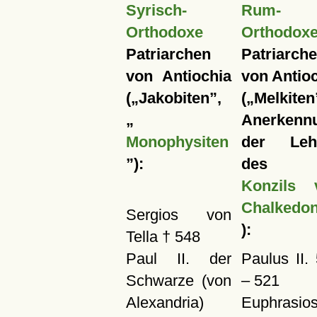
Syrisch-
Rum-
Orthodoxe
Orthodox
Patriarchen
Patriarch
von Antiochia
von Antio
(
Jakobiten
,
(
Melkiten
Anerkenn
Monophysiten
der Leh
):
des
Konzils 
Chalkedo
Sergios von
):
Tella † 548
Paul II. der
Paulus II.
Schwarze (von
– 521
Alexandria)
Euphrasio