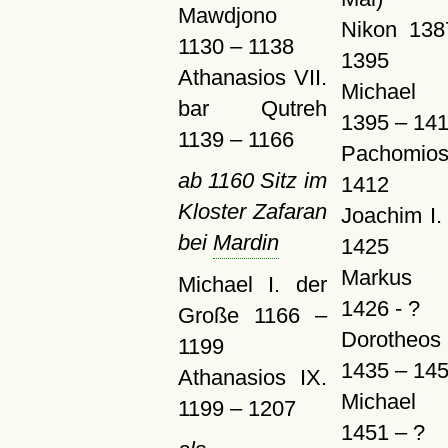
Mawdjono
Nikon 138
1130 – 1138
1395
Athanasios VII.
Michael 
bar Qutreh
1395 – 14
1139 – 1166
Pachomios
ab 1160 Sitz im
1412
Kloster Zafaran
Joachim I.
bei
Mardin
1425
Markus 
Michael I. der
1426 - ?
Große 1166 –
Dorotheos
1199
1435 – 14
Athanasios IX.
Michael I
1199 – 1207
1451 – ?