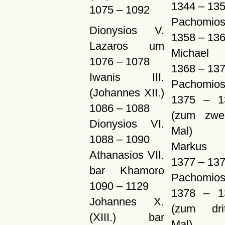
1344 – 13
1075 – 1092
Pachomios
Dionysios V.
1358 – 13
Lazaros um
Michael
1076 – 1078
1368 – 13
Iwanis III.
Pachomios
(Johannes XII.)
1375 – 1
1086 – 1088
(zum zwei
Dionysios VI.
Mal)
1088 – 1090
Markus 
Athanasios VII.
1377 – 13
bar Khamoro
Pachomios
1090 – 1129
1378 – 1
Johannes X.
(zum drit
(XIII.) bar
Mal)