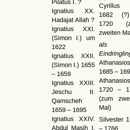
Pilatus I. ?
Cyrillus
Ignatius XX.
1682 (?
Hadajat Allah ?
1720 (
Ignatius XXI.
zweiten Ma
(Simon I.) um
als
1622
Eindringlin
Ignatius XXII.
Athanasios
(Simon I.) 1655
1685 – 16
– 1659
Athanasios
Ignatius XXIII.
1720 – 1
Jeschu II.
(zum zwei
Qamscheh
Mal)
1659 – 1695
Ignatius XXIV.
Silvester 
Abdul Masih I.
– 1766