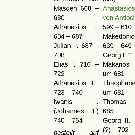
Masqeh 668 –
Anastasios
680
von Antioc
Athanasios II.
599 – 610
684 – 687
Makedonio
Julian II. 687 –
639 – 649
708
Georg I. ?
Elias I. 710 –
Makarios
722
um 681
Athanasios III.
Theophan
723 – 740
um 681
Iwanis I.
Thomas
(Johannes II.)
685
740 – 754
Georg II.
(?) – 702
bestellt auf