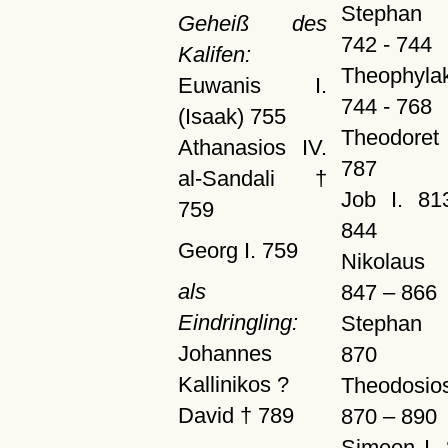
Stephan 
Geheiß des
742 - 744
Kalifen:
Theophyla
Euwanis I.
744 - 768
(Isaak) 755
Theodoret
Athanasios IV.
787
al-Sandali †
Job I. 81
759
844
Georg I. 759
Nikolaus
als
847 – 866
Eindringling:
Stephan 
Johannes
870
Kallinikos ?
Theodosios
David † 789
870 – 890
Simeon I.