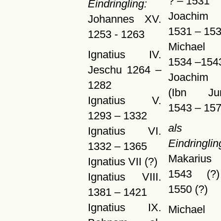
? – 1531
Eindringling:
Joachim I
Johannes XV.
1531 – 15
1253 - 1263
Michael 
Ignatius IV.
1534 –154
Jeschu 1264 –
Joachim 
1282
(Ibn Ju
Ignatius V.
1543 – 15
1293 – 1332
als
Ignatius VI.
Eindringlin
1332 – 1365
Makarius 
Ignatius VII (?)
1543 (?
Ignatius VIII.
1550 (?)
1381 – 1421
Ignatius IX.
Michael V