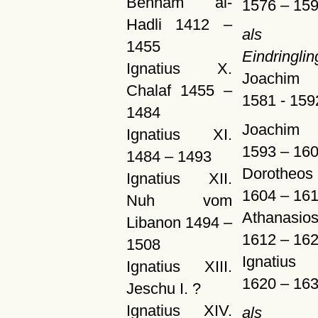
Behnam al-
1576 – 15
Hadli 1412 –
als
1455
Eindringlin
Ignatius X.
Joachim
Chalaf 1455 –
1581 - 159
1484
Joachim 
Ignatius XI.
1593 – 16
1484 – 1493
Dorotheos
Ignatius XII.
1604 – 16
Nuh vom
Athanasios 
Libanon 1494 –
1612 – 16
1508
Ignatius 
Ignatius XIII.
1620 – 16
Jeschu I. ?
Ignatius XIV.
als