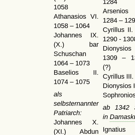
1284
1058
Arsenios
Athanasios VI.
1284 – 12
1058 – 1064
Cyrillus II
Johannes IX.
1290 - 130
(X.) bar
Dionysios
Schuschan
1309 – 1
1064 – 1073
(?)
Baselios II.
Cyrillus III.
1074 – 1075
Dionysios I
als
Sophronios
selbsternannter
ab 1342 S
Patriarch:
in
Damask
Johannes X.
Ignatius 
(XI.) Abdun