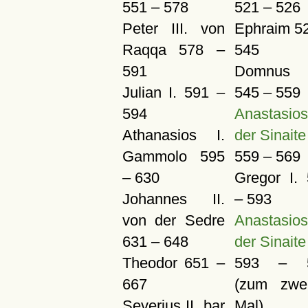
551 – 578
521 – 526
Peter III. von
Ephraim 5
Raqqa 578 –
545
591
Domnus I
Julian I. 591 –
545 – 559
594
Anastasio
Athanasios I.
der Sinaite
Gammolo 595
559 – 569
– 630
Gregor I.
Johannes II.
– 593
von der Sedre
Anastasio
631 – 648
der Sinaite
Theodor 651 –
593 – 
667
(zum zwei
Severius II. bar
Mal)