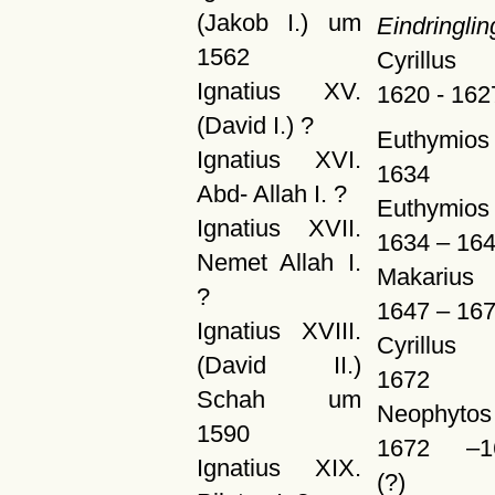
(Jakob I.) um
Eindringlin
1562
Cyrillus 
Ignatius XV.
1620 - 162
(David I.) ?
Euthymios
Ignatius XVI.
1634
Abd- Allah I. ?
Euthymios 
Ignatius XVII.
1634 – 16
Nemet Allah I.
Makarius 
?
1647 – 16
Ignatius XVIII.
Cyrillus
(David II.)
1672
Schah um
Neophytos
1590
1672 –1
Ignatius XIX.
(?)