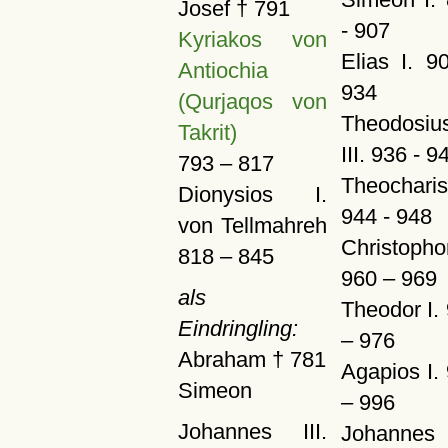
Josef † 791
- 907
Kyriakos von
Elias I. 9
Antiochia
934
(Qurjaqos von
Theodosiu
Takrit)
III. 936 - 9
793 – 817
Theocharis
Dionysios I.
944 - 948
von Tellmahreh
Christopho
818 – 845
960 – 969
als
Theodor I.
Eindringling:
– 976
Abraham † 781
Agapios I.
Simeon
– 996
Johannes III.
Johannes 