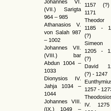
Johannes VI.
1157 (?
(VII.) Sarigta
1171
964 – 985
Theodor I
Athanasios V.
1185 - 1
von Salah 987
(?)
– 1002
Simeon 
Johannes VII.
1205 - 1
(VIII.) bar
(?)
Abdun 1004 –
David 1
1033
(?) - 1247
Dionysios IV.
Eunthymiu
Jahja 1034 –
1257 - 127
1044
Theodosio
Johannes VIII.
IV. 127
(IX.) 1049 –