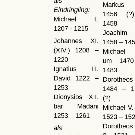
als
Markus I
Eindringling:
1456 (?
Michael II.
1458
1207 - 1215
Joachim 
Johannes XI.
1458 – 14
(XIV.) 1208 –
Michael 
1220
um 147
Ignatius III.
1483
David 1222 –
Dorotheos
1253
1484 – 1
Dionysios XII.
(?)
bar Madani
Michael V
1253 – 1261
1523 – 15
Dorotheos 
als