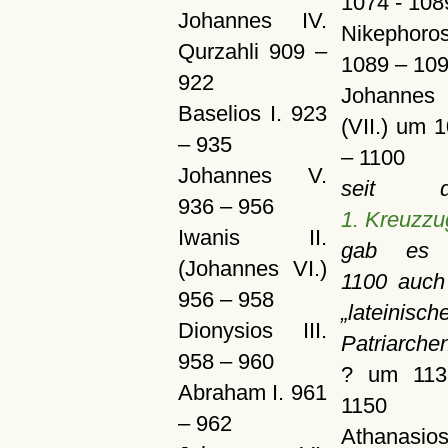
1074 - 108
Johannes IV.
Nikephoro
Qurzahli 909 –
1089 – 10
922
Johannes 
Baselios I. 923
(VII.) um 
– 935
– 1100
Johannes V.
seit d
936 – 956
1. Kreuzzu
Iwanis II.
gab es
(Johannes VI.)
1100 auch
956 – 958
lateinisch
Dionysios III.
Patriarche
958 – 960
? um 113
Abraham I. 961
1150
– 962
Athanasios