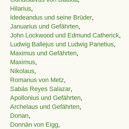
Hilarius
,
Idedeandus und seine Brüder
,
Januarius und Gefährten
,
John Lockwood und Edmund Catherick
,
Ludwig Ballejus und Ludwig Panetius
,
Maximus und Gefährten
,
Maximus
,
Nikolaus
,
Romanus von Metz
,
Sabás Reyes Salazar
,
Apollonius und Gefährten
,
Archelaus und Gefährten
,
Donan
,
Donnán von Eigg
,