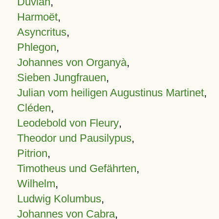
Duvian
,
Harmoët
,
Asyncritus
,
Phlegon
,
Johannes von Organyà
,
Sieben Jungfrauen
,
Julian vom heiligen Augustinus Martinet
,
Cléden
,
Leodebold von Fleury
,
Theodor und Pausilypus
,
Pitrion
,
Timotheus und Gefährten
,
Wilhelm
,
Ludwig Kolumbus
,
Johannes von Cabra
,