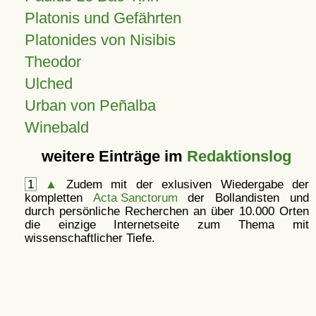
Platonis und Gefährten
Platonides von Nisibis
Theodor
Ulched
Urban von Peñalba
Winebald
weitere Einträge im
Redaktionslog
1
▲
Zudem mit der exlusiven Wiedergabe der
kompletten
Acta Sanctorum
der Bollandisten und
durch persönliche Recherchen an über 10.000 Orten
die einzige Internetseite zum Thema mit
wissenschaftlicher Tiefe.