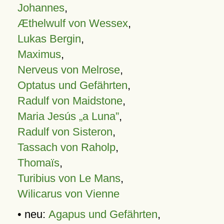
Johannes
,
Æthelwulf von Wessex
,
Lukas Bergin
,
Maximus
,
Nerveus von Melrose
,
Optatus und Gefährten
,
Radulf von Maidstone
,
Maria Jesús „a Luna”
,
Radulf von Sisteron
,
Tassach von Raholp
,
Thomaïs
,
Turibius von Le Mans
,
Wilicarus von Vienne
• neu:
Agapus und Gefährten
,