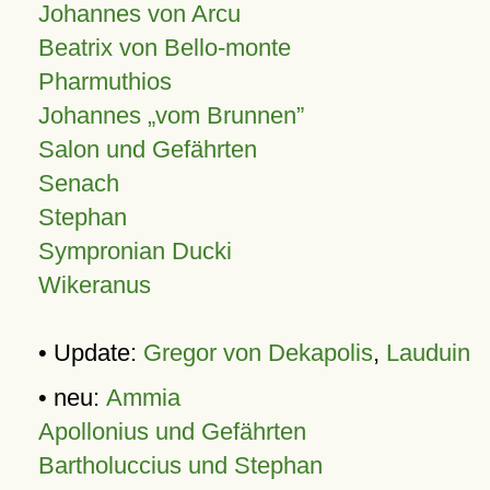
Johannes von Arcu
Beatrix von Bello-monte
Pharmuthios
Johannes
vom Brunnen
Salon und Gefährten
Senach
Stephan
Sympronian Ducki
Wikeranus
• Update:
Gregor von Dekapolis
,
Lauduin
• neu:
Ammia
Apollonius und Gefährten
Bartholuccius und Stephan