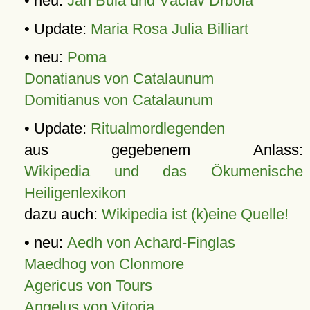
• neu:
Jan Bula und Václav Drbola
• Update:
Maria Rosa Julia Billiart
• neu:
Poma
Donatianus von Catalaunum
Domitianus von Catalaunum
• Update:
Ritualmordlegenden
aus gegebenem Anlass:
Wikipedia und das Ökumenische
Heiligenlexikon
dazu auch:
Wikipedia ist (k)eine Quelle!
• neu:
Aedh von Achard-Finglas
Maedhog von Clonmore
Agericus von Tours
Angelus von Vitoria