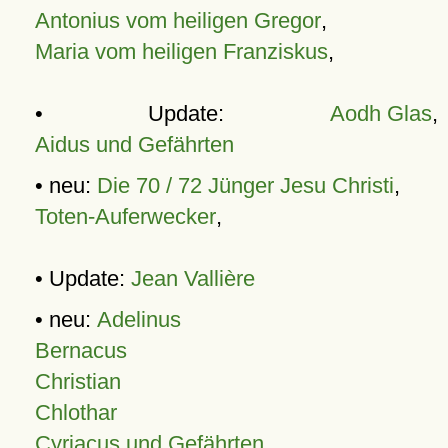
Antonius vom heiligen Gregor
,
Maria vom heiligen Franziskus
,
• Update:
Aodh Glas
,
Aidus und Gefährten
• neu:
Die 70 / 72 Jünger Jesu Christi
,
Toten-Auferwecker
,
• Update:
Jean Vallière
• neu:
Adelinus
Bernacus
Christian
Chlothar
Cyriacus und Gefährten