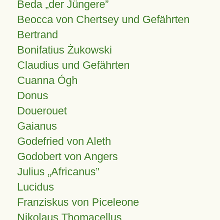
Beda „der Jüngere”
Beocca von Chertsey und Gefährten
Bertrand
Bonifatius Żukowski
Claudius und Gefährten
Cuanna Ógh
Donus
Douerouet
Gaianus
Godefried von Aleth
Godobert von Angers
Julius
Africanus
Lucidus
Franziskus von Piceleone
Nikolaus Thomacellus