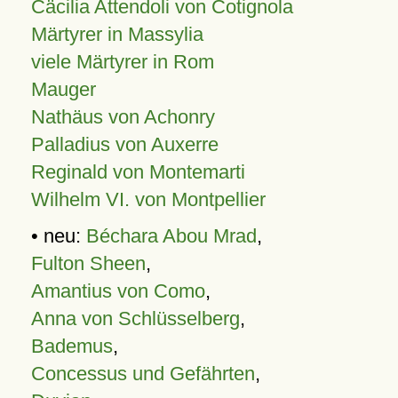
Cäcilia Attendoli von Cotignola
Märtyrer in Massylia
viele Märtyrer in Rom
Mauger
Nathäus von Achonry
Palladius von Auxerre
Reginald von Montemarti
Wilhelm VI. von Montpellier
• neu:
Béchara Abou Mrad
,
Fulton Sheen
,
Amantius von Como
,
Anna von Schlüsselberg
,
Bademus
,
Concessus und Gefährten
,