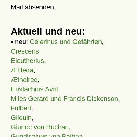
Mail absenden.
Aktuell und neu:
• neu:
Celerinus und Gefährten
,
Crescens
Eleutherius
,
Ælfleda
,
Æthelred
,
Eustachius Avril
,
Miles Gerard und Francis Dickenson
,
Fulbert
,
Gilduin
,
Giunoc von Buchan
,
Gundisalvus von Balboa
,