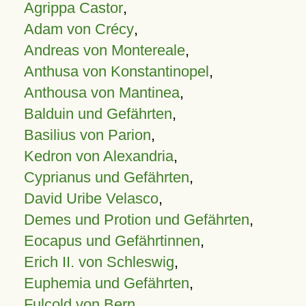
Agrippa Castor
,
Adam von Crécy
,
Andreas von Montereale
,
Anthusa von Konstantinopel
,
Anthousa von Mantinea
,
Balduin und Gefährten
,
Basilius von Parion
,
Kedron von Alexandria
,
Cyprianus und Gefährten
,
David Uribe Velasco
,
Demes und Protion und Gefährten
,
Eocapus und Gefährtinnen
,
Erich II. von Schleswig
,
Euphemia und Gefährten
,
Fulcold von Bern
,