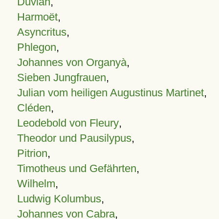
Duvian
,
Harmoët
,
Asyncritus
,
Phlegon
,
Johannes von Organyà
,
Sieben Jungfrauen
,
Julian vom heiligen Augustinus Martinet
,
Cléden
,
Leodebold von Fleury
,
Theodor und Pausilypus
,
Pitrion
,
Timotheus und Gefährten
,
Wilhelm
,
Ludwig Kolumbus
,
Johannes von Cabra
,