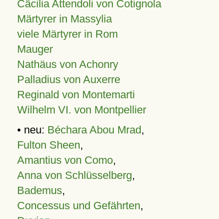
Cäcilia Attendoli von Cotignola
Märtyrer in Massylia
viele Märtyrer in Rom
Mauger
Nathäus von Achonry
Palladius von Auxerre
Reginald von Montemarti
Wilhelm VI. von Montpellier
• neu:
Béchara Abou Mrad
,
Fulton Sheen
,
Amantius von Como
,
Anna von Schlüsselberg
,
Bademus
,
Concessus und Gefährten
,