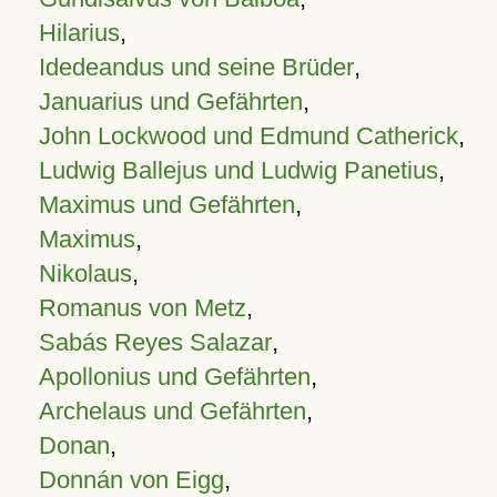
Hilarius
,
Idedeandus und seine Brüder
,
Januarius und Gefährten
,
John Lockwood und Edmund Catherick
,
Ludwig Ballejus und Ludwig Panetius
,
Maximus und Gefährten
,
Maximus
,
Nikolaus
,
Romanus von Metz
,
Sabás Reyes Salazar
,
Apollonius und Gefährten
,
Archelaus und Gefährten
,
Donan
,
Donnán von Eigg
,