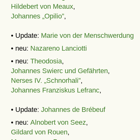
Hildebert von Meaux
,
Johannes „Opilio”
,
• Update:
Marie von der Menschwerdung
• neu:
Nazareno Lanciotti
• neu:
Theodosia
,
Johannes Swierc und Gefährten
,
Nerses IV. „Schnorhali”
,
Johannes Franziskus Lefranc
,
• Update:
Johannes de Brébeuf
• neu:
Alnobert von Seez
,
Gildard von Rouen
,