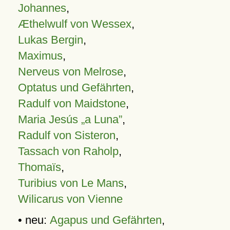
Johannes
,
Æthelwulf von Wessex
,
Lukas Bergin
,
Maximus
,
Nerveus von Melrose
,
Optatus und Gefährten
,
Radulf von Maidstone
,
Maria Jesús „a Luna”
,
Radulf von Sisteron
,
Tassach von Raholp
,
Thomaïs
,
Turibius von Le Mans
,
Wilicarus von Vienne
• neu:
Agapus und Gefährten
,