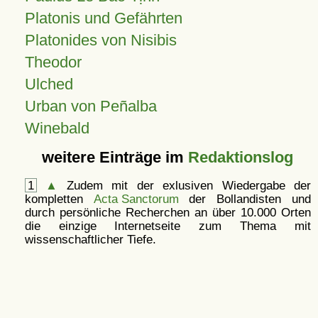
Platonis und Gefährten
Platonides von Nisibis
Theodor
Ulched
Urban von Peñalba
Winebald
weitere Einträge im
Redaktionslog
1
▲
Zudem mit der exlusiven Wiedergabe der
kompletten
Acta Sanctorum
der Bollandisten und
durch persönliche Recherchen an über 10.000 Orten
die einzige Internetseite zum Thema mit
wissenschaftlicher Tiefe.