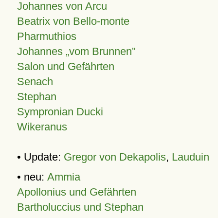
Johannes von Arcu
Beatrix von Bello-monte
Pharmuthios
Johannes
vom Brunnen
Salon und Gefährten
Senach
Stephan
Sympronian Ducki
Wikeranus
• Update:
Gregor von Dekapolis
,
Lauduin
• neu:
Ammia
Apollonius und Gefährten
Bartholuccius und Stephan