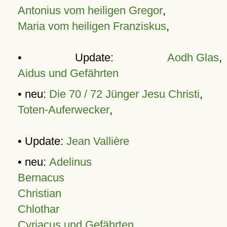
Antonius vom heiligen Gregor
,
Maria vom heiligen Franziskus
,
• Update:
Aodh Glas
,
Aidus und Gefährten
• neu:
Die 70 / 72 Jünger Jesu Christi
,
Toten-Auferwecker
,
• Update:
Jean Vallière
• neu:
Adelinus
Bernacus
Christian
Chlothar
Cyriacus und Gefährten