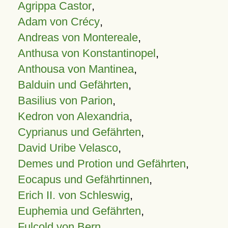
Agrippa Castor
,
Adam von Crécy
,
Andreas von Montereale
,
Anthusa von Konstantinopel
,
Anthousa von Mantinea
,
Balduin und Gefährten
,
Basilius von Parion
,
Kedron von Alexandria
,
Cyprianus und Gefährten
,
David Uribe Velasco
,
Demes und Protion und Gefährten
,
Eocapus und Gefährtinnen
,
Erich II. von Schleswig
,
Euphemia und Gefährten
,
Fulcold von Bern
,