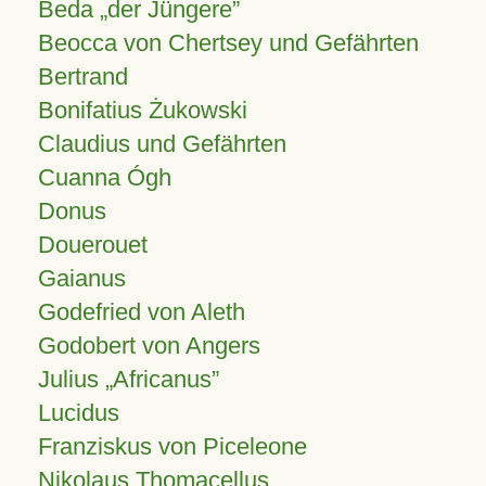
Beda „der Jüngere”
Beocca von Chertsey und Gefährten
Bertrand
Bonifatius Żukowski
Claudius und Gefährten
Cuanna Ógh
Donus
Douerouet
Gaianus
Godefried von Aleth
Godobert von Angers
Julius
Africanus
Lucidus
Franziskus von Piceleone
Nikolaus Thomacellus