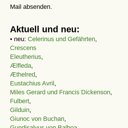
Mail absenden.
Aktuell und neu:
• neu:
Celerinus und Gefährten
,
Crescens
Eleutherius
,
Ælfleda
,
Æthelred
,
Eustachius Avril
,
Miles Gerard und Francis Dickenson
,
Fulbert
,
Gilduin
,
Giunoc von Buchan
,
Gundisalvus von Balboa
,