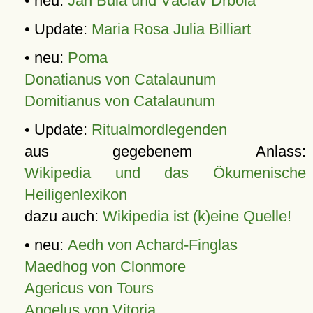
• neu:
Jan Bula und Václav Drbola
• Update:
Maria Rosa Julia Billiart
• neu:
Poma
Donatianus von Catalaunum
Domitianus von Catalaunum
• Update:
Ritualmordlegenden
aus gegebenem Anlass:
Wikipedia und das Ökumenische
Heiligenlexikon
dazu auch:
Wikipedia ist (k)eine Quelle!
• neu:
Aedh von Achard-Finglas
Maedhog von Clonmore
Agericus von Tours
Angelus von Vitoria