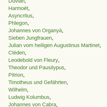
Duvian
,
Harmoët
,
Asyncritus
,
Phlegon
,
Johannes von Organyà
,
Sieben Jungfrauen
,
Julian vom heiligen Augustinus Martinet
,
Cléden
,
Leodebold von Fleury
,
Theodor und Pausilypus
,
Pitrion
,
Timotheus und Gefährten
,
Wilhelm
,
Ludwig Kolumbus
,
Johannes von Cabra
,