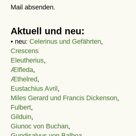
Mail absenden.
Aktuell und neu:
• neu:
Celerinus und Gefährten
,
Crescens
Eleutherius
,
Ælfleda
,
Æthelred
,
Eustachius Avril
,
Miles Gerard und Francis Dickenson
,
Fulbert
,
Gilduin
,
Giunoc von Buchan
,
Gundisalvus von Balboa
,