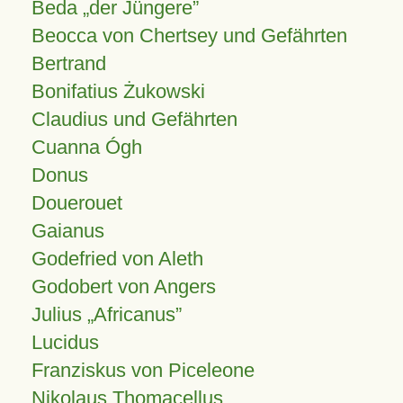
Beda „der Jüngere”
Beocca von Chertsey und Gefährten
Bertrand
Bonifatius Żukowski
Claudius und Gefährten
Cuanna Ógh
Donus
Douerouet
Gaianus
Godefried von Aleth
Godobert von Angers
Julius
Africanus
Lucidus
Franziskus von Piceleone
Nikolaus Thomacellus