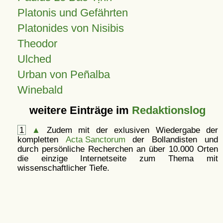
Platonis und Gefährten
Platonides von Nisibis
Theodor
Ulched
Urban von Peñalba
Winebald
weitere Einträge im
Redaktionslog
1
▲
Zudem mit der exlusiven Wiedergabe der
kompletten
Acta Sanctorum
der Bollandisten und
durch persönliche Recherchen an über 10.000 Orten
die einzige Internetseite zum Thema mit
wissenschaftlicher Tiefe.