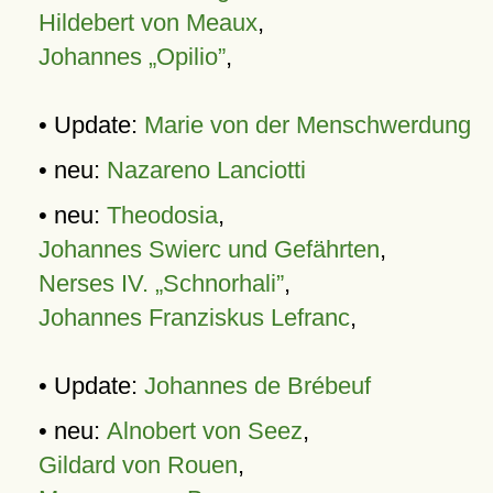
Hildebert von Meaux
,
Johannes „Opilio”
,
• Update:
Marie von der Menschwerdung
• neu:
Nazareno Lanciotti
• neu:
Theodosia
,
Johannes Swierc und Gefährten
,
Nerses IV. „Schnorhali”
,
Johannes Franziskus Lefranc
,
• Update:
Johannes de Brébeuf
• neu:
Alnobert von Seez
,
Gildard von Rouen
,