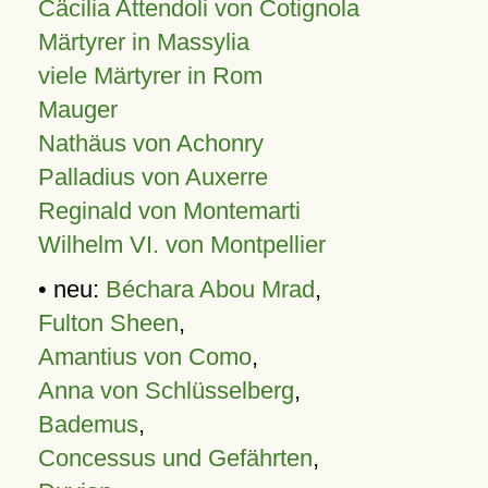
Cäcilia Attendoli von Cotignola
Märtyrer in Massylia
viele Märtyrer in Rom
Mauger
Nathäus von Achonry
Palladius von Auxerre
Reginald von Montemarti
Wilhelm VI. von Montpellier
• neu:
Béchara Abou Mrad
,
Fulton Sheen
,
Amantius von Como
,
Anna von Schlüsselberg
,
Bademus
,
Concessus und Gefährten
,