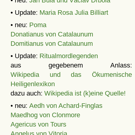
• neu:
Jan Bula und Václav Drbola
• Update:
Maria Rosa Julia Billiart
• neu:
Poma
Donatianus von Catalaunum
Domitianus von Catalaunum
• Update:
Ritualmordlegenden
aus gegebenem Anlass:
Wikipedia und das Ökumenische
Heiligenlexikon
dazu auch:
Wikipedia ist (k)eine Quelle!
• neu:
Aedh von Achard-Finglas
Maedhog von Clonmore
Agericus von Tours
Angelus von Vitoria