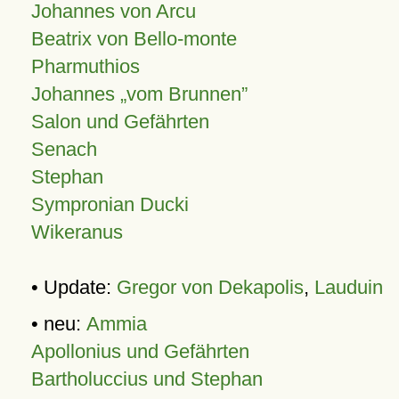
Johannes von Arcu
Beatrix von Bello-monte
Pharmuthios
Johannes
vom Brunnen
Salon und Gefährten
Senach
Stephan
Sympronian Ducki
Wikeranus
• Update:
Gregor von Dekapolis
,
Lauduin
• neu:
Ammia
Apollonius und Gefährten
Bartholuccius und Stephan