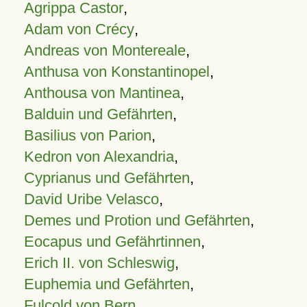
Agrippa Castor
,
Adam von Crécy
,
Andreas von Montereale
,
Anthusa von Konstantinopel
,
Anthousa von Mantinea
,
Balduin und Gefährten
,
Basilius von Parion
,
Kedron von Alexandria
,
Cyprianus und Gefährten
,
David Uribe Velasco
,
Demes und Protion und Gefährten
,
Eocapus und Gefährtinnen
,
Erich II. von Schleswig
,
Euphemia und Gefährten
,
Fulcold von Bern
,