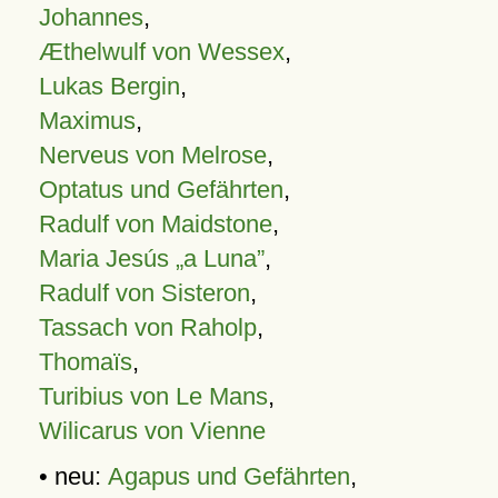
Johannes
,
Æthelwulf von Wessex
,
Lukas Bergin
,
Maximus
,
Nerveus von Melrose
,
Optatus und Gefährten
,
Radulf von Maidstone
,
Maria Jesús „a Luna”
,
Radulf von Sisteron
,
Tassach von Raholp
,
Thomaïs
,
Turibius von Le Mans
,
Wilicarus von Vienne
• neu:
Agapus und Gefährten
,