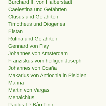
Burchard II. von Halberstadt
Caelestina und Gefährten
Clusus und Gefährten
Timotheus und Diogenes
Elstan
Rufina und Gefährten
Gennard von Flay
Johannes von Amsterdam
Franziskus vom heiligen Joseph
Johannes von Ocaña
Makarius von Antiochia in Pisidien
Marina
Martin von Vargas
Menalchius
Paulus Lê Bảo Tịnh