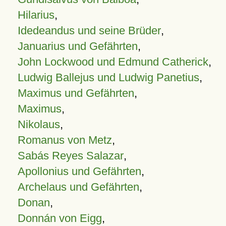
Hilarius
,
Idedeandus und seine Brüder
,
Januarius und Gefährten
,
John Lockwood und Edmund Catherick
,
Ludwig Ballejus und Ludwig Panetius
,
Maximus und Gefährten
,
Maximus
,
Nikolaus
,
Romanus von Metz
,
Sabás Reyes Salazar
,
Apollonius und Gefährten
,
Archelaus und Gefährten
,
Donan
,
Donnán von Eigg
,