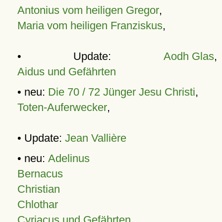
Antonius vom heiligen Gregor
,
Maria vom heiligen Franziskus
,
• Update:
Aodh Glas
,
Aidus und Gefährten
• neu:
Die 70 / 72 Jünger Jesu Christi
,
Toten-Auferwecker
,
• Update:
Jean Vallière
• neu:
Adelinus
Bernacus
Christian
Chlothar
Cyriacus und Gefährten