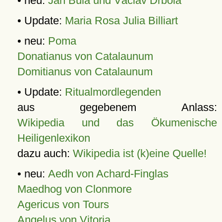
• neu:
Jan Bula und Václav Drbola
• Update:
Maria Rosa Julia Billiart
• neu:
Poma
Donatianus von Catalaunum
Domitianus von Catalaunum
• Update:
Ritualmordlegenden
aus gegebenem Anlass:
Wikipedia und das Ökumenische
Heiligenlexikon
dazu auch:
Wikipedia ist (k)eine Quelle!
• neu:
Aedh von Achard-Finglas
Maedhog von Clonmore
Agericus von Tours
Angelus von Vitoria