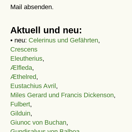
Mail absenden.
Aktuell und neu:
• neu:
Celerinus und Gefährten
,
Crescens
Eleutherius
,
Ælfleda
,
Æthelred
,
Eustachius Avril
,
Miles Gerard und Francis Dickenson
,
Fulbert
,
Gilduin
,
Giunoc von Buchan
,
Gundisalvus von Balboa
,