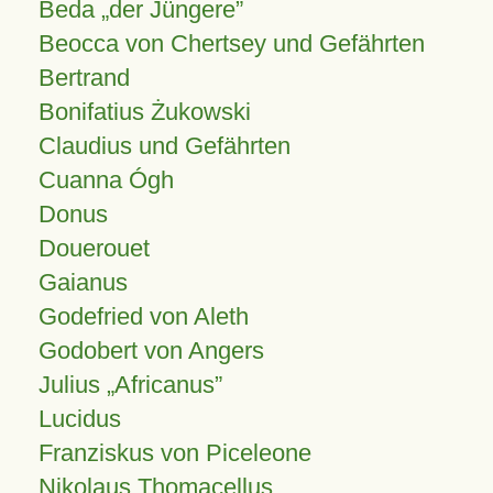
Beda „der Jüngere”
Beocca von Chertsey und Gefährten
Bertrand
Bonifatius Żukowski
Claudius und Gefährten
Cuanna Ógh
Donus
Douerouet
Gaianus
Godefried von Aleth
Godobert von Angers
Julius
Africanus
Lucidus
Franziskus von Piceleone
Nikolaus Thomacellus