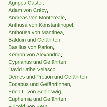
Agrippa Castor
,
Adam von Crécy
,
Andreas von Montereale
,
Anthusa von Konstantinopel
,
Anthousa von Mantinea
,
Balduin und Gefährten
,
Basilius von Parion
,
Kedron von Alexandria
,
Cyprianus und Gefährten
,
David Uribe Velasco
,
Demes und Protion und Gefährten
,
Eocapus und Gefährtinnen
,
Erich II. von Schleswig
,
Euphemia und Gefährten
,
Fulcold von Bern
,