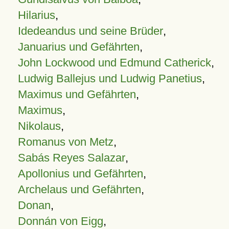
Hilarius
,
Idedeandus und seine Brüder
,
Januarius und Gefährten
,
John Lockwood und Edmund Catherick
,
Ludwig Ballejus und Ludwig Panetius
,
Maximus und Gefährten
,
Maximus
,
Nikolaus
,
Romanus von Metz
,
Sabás Reyes Salazar
,
Apollonius und Gefährten
,
Archelaus und Gefährten
,
Donan
,
Donnán von Eigg
,