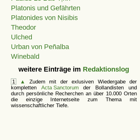
Platonis und Gefährten
Platonides von Nisibis
Theodor
Ulched
Urban von Peñalba
Winebald
weitere Einträge im
Redaktionslog
1
▲
Zudem mit der exlusiven Wiedergabe der
kompletten
Acta Sanctorum
der Bollandisten und
durch persönliche Recherchen an über 10.000 Orten
die einzige Internetseite zum Thema mit
wissenschaftlicher Tiefe.