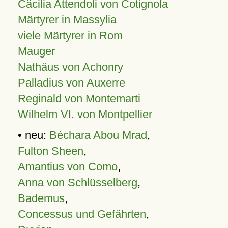
Cäcilia Attendoli von Cotignola
Märtyrer in Massylia
viele Märtyrer in Rom
Mauger
Nathäus von Achonry
Palladius von Auxerre
Reginald von Montemarti
Wilhelm VI. von Montpellier
• neu:
Béchara Abou Mrad
,
Fulton Sheen
,
Amantius von Como
,
Anna von Schlüsselberg
,
Bademus
,
Concessus und Gefährten
,