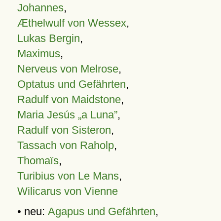
Johannes
,
Æthelwulf von Wessex
,
Lukas Bergin
,
Maximus
,
Nerveus von Melrose
,
Optatus und Gefährten
,
Radulf von Maidstone
,
Maria Jesús „a Luna”
,
Radulf von Sisteron
,
Tassach von Raholp
,
Thomaïs
,
Turibius von Le Mans
,
Wilicarus von Vienne
• neu:
Agapus und Gefährten
,