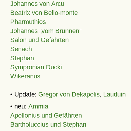
Johannes von Arcu
Beatrix von Bello-monte
Pharmuthios
Johannes
vom Brunnen
Salon und Gefährten
Senach
Stephan
Sympronian Ducki
Wikeranus
• Update:
Gregor von Dekapolis
,
Lauduin
• neu:
Ammia
Apollonius und Gefährten
Bartholuccius und Stephan