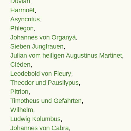
Duvian
,
Harmoët
,
Asyncritus
,
Phlegon
,
Johannes von Organyà
,
Sieben Jungfrauen
,
Julian vom heiligen Augustinus Martinet
,
Cléden
,
Leodebold von Fleury
,
Theodor und Pausilypus
,
Pitrion
,
Timotheus und Gefährten
,
Wilhelm
,
Ludwig Kolumbus
,
Johannes von Cabra
,