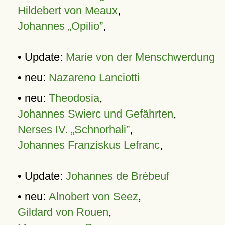
Hildebert von Meaux
,
Johannes „Opilio”
,
• Update:
Marie von der Menschwerdung
• neu:
Nazareno Lanciotti
• neu:
Theodosia
,
Johannes Swierc und Gefährten
,
Nerses IV. „Schnorhali”
,
Johannes Franziskus Lefranc
,
• Update:
Johannes de Brébeuf
• neu:
Alnobert von Seez
,
Gildard von Rouen
,