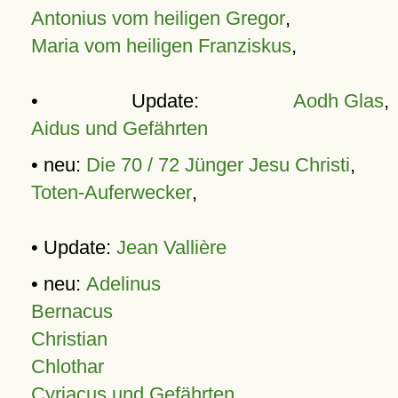
Antonius vom heiligen Gregor
,
Maria vom heiligen Franziskus
,
• Update:
Aodh Glas
,
Aidus und Gefährten
• neu:
Die 70 / 72 Jünger Jesu Christi
,
Toten-Auferwecker
,
• Update:
Jean Vallière
• neu:
Adelinus
Bernacus
Christian
Chlothar
Cyriacus und Gefährten